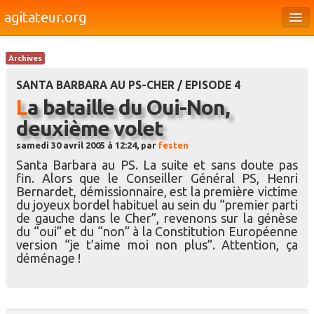
agitateur.org
Éditoriaux
Archives
Bourges & le Cher
SANTA BARBARA AU PS-CHER / EPISODE 4
Société
La bataille du Oui-Non,
deuxième volet
Culture
samedi 30 avril 2005 à 12:24, par
festen
Médias
Santa Barbara au PS. La suite et sans doute pas
fin. Alors que le Conseiller Général PS, Henri
Dossiers
Bernardet, démissionnaire, est la première victime
du joyeux bordel habituel au sein du “premier parti
Brèves
de gauche dans le Cher”, revenons sur la génèse
du “oui” et du “non” à la Constitution Européenne
version “je t’aime moi non plus”. Attention, ça
déménage !