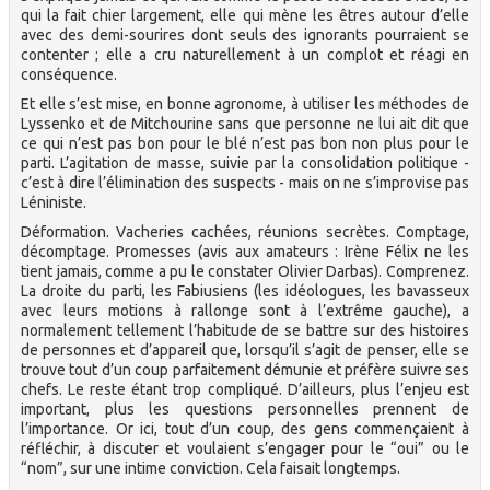
qui la fait chier largement, elle qui mène les êtres autour d’elle
avec des demi-sourires dont seuls des ignorants pourraient se
contenter ; elle a cru naturellement à un complot et réagi en
conséquence.
Et elle s’est mise, en bonne agronome, à utiliser les méthodes de
Lyssenko et de Mitchourine sans que personne ne lui ait dit que
ce qui n’est pas bon pour le blé n’est pas bon non plus pour le
parti. L’agitation de masse, suivie par la consolidation politique -
c’est à dire l’élimination des suspects - mais on ne s’improvise pas
Léniniste.
Déformation. Vacheries cachées, réunions secrètes. Comptage,
décomptage. Promesses (avis aux amateurs : Irène Félix ne les
tient jamais, comme a pu le constater Olivier Darbas). Comprenez.
La droite du parti, les Fabiusiens (les idéologues, les bavasseux
avec leurs motions à rallonge sont à l’extrême gauche), a
normalement tellement l’habitude de se battre sur des histoires
de personnes et d’appareil que, lorsqu’il s’agit de penser, elle se
trouve tout d’un coup parfaitement démunie et préfère suivre ses
chefs. Le reste étant trop compliqué. D’ailleurs, plus l’enjeu est
important, plus les questions personnelles prennent de
l’importance. Or ici, tout d’un coup, des gens commençaient à
réfléchir, à discuter et voulaient s’engager pour le “oui” ou le
“nom”, sur une intime conviction. Cela faisait longtemps.