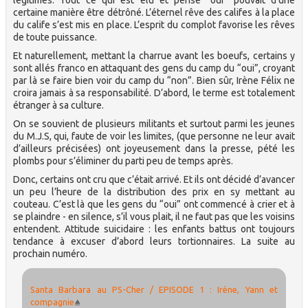
certaine manière être détrôné. L’éternel rêve des califes à la place
du calife s’est mis en place. L’esprit du complot favorise les rêves
de toute puissance.
Et naturellement, mettant la charrue avant les boeufs, certains y
sont allés franco en attaquant des gens du camp du “oui”, croyant
par là se faire bien voir du camp du “non”. Bien sûr, Irène Félix ne
croira jamais à sa responsabilité. D’abord, le terme est totalement
étranger à sa culture.
On se souvient de plusieurs militants et surtout parmi les jeunes
du M.J.S, qui, faute de voir les limites, (que personne ne leur avait
d’ailleurs précisées) ont joyeusement dans la presse, pété les
plombs pour s’éliminer du parti peu de temps après.
Donc, certains ont cru que c’était arrivé. Et ils ont décidé d’avancer
un peu l’heure de la distribution des prix en sy mettant au
couteau. C’est là que les gens du “oui” ont commencé à crier et à
se plaindre - en silence, s’il vous plait, il ne faut pas que les voisins
entendent. Attitude suicidaire : les enfants battus ont toujours
tendance à excuser d’abord leurs tortionnaires. La suite au
prochain numéro.
Santa Barbara au PS-Cher / EPISODE 1 : Irène, Yann et
compagnie