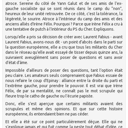
atroce. Sereine du côté de Yann Galut et de ses amis de l’ex-
gauche socialiste qui se sont réunis dans le camp du “non”,
heureux de leur unité retrouvée. De ce côté, c’est la tolérance, la
légèreté, le sourire. Atroce à l’intérieur du camp des amis et des
anciens alliés d’Irène Félix. Pourquoi ? Parce que Irène Félix a cru à
une tentative de putch à l’intérieur du PS du Cher. Expliquons.
Lorsqu’elle a pris sa décision de créer avec Laurent Fabius - avant
Laurent Fabius, avons-nous dit - un point d’abcès dans le parti sur
la question européenne, elle a cru que tous les militants du Cher
dans le réseau qu’elle avait essayé de tisser depuis quinze ans, la
suivraient aveuglément sans poser de questions et sans avoir
d’état d’âme.
Impossible d’ailleurs de poser des questions, tant l’option était
peu claire. Les amateurs seuls comprenaient que Fabius essaie de
nous refaire le coup d’Epinay : alliance entre la droite du parti et
l’extrême gauche, pour prendre le pouvoir. Il est vrai que Irène
Félix, de par sa mentalité, ne connaît pas le mot scrupule qui
fleure trop le catho de gauche ou l’écurie papiste.
Donc, elle s’est aperçue que certains militants avaient des
scrupules et même des opinions. Et que sur cette histoire
européenne, ils entendaient bien ne pas céder.
Et elle a été sur ce point particulièrement déçue. Elle qui ne
s’explique jamais et qui fuit comme la peste tout débat d’idée, ce