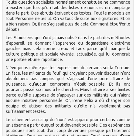
Toute question socialiste normalement constituée ne commence
à exister que lorsqu’on fait des listes de noms et un comptage
dans le parti. Des abrutis écrivent des textes. Tout le monde s’en
fout. Personne ne les lit. On va tout de suite aux signatures. Et on
a bien raison. Or, il ne s’agissait plus de cela. Comment étouffer le
débat ?
Les Fabiusiens qui n’ont jamais utilisé dans le parti des méthodes
d’appareil, se donnent l’apparence du dogmatisme d’extrême
gauche, mais cela sonne creux et faux parce qu’il manque la
culture politique et sociale vivante, actualisée, qui lui donnerait
une portée et une importance.
N’évoquons même pas les expressions de certains sur la Turquie.
En face, les militants du "oui" qui croyaient pouvoir discuter n’ont
absolument pas compris qu’il s’agissait d’une pure affaire de
puissance, qu’aucun compromis n’était possible. Et ils ont
pourtant passé six mois à le chercher. Mais l’affaire a ses limites
parce qu’elle suppose de s’appuyer sur des militants qui n’aient
aucune initiative personnelle. Or, Irène Félix a dû changer son
équipe et utiliser des militants qu’elle n’a visiblement pas
suffisamment testés.
Le ralliement au camp du "non" est apparu pour certains comme
un sésame à partir duquel tout devenait possible. Des espérances
politiques sont tout d’un coup devenues presque parfaitement
légitimes. Tout ce qui est élu et pense “oui” pouvait d’une