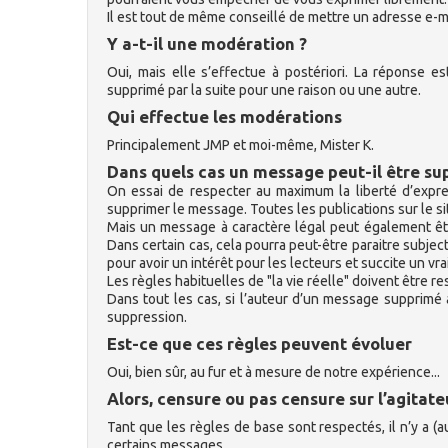
Il est tout de même conseillé de mettre un adresse e-ma
Y a-t-il une modération ?
Oui, mais elle s’effectue à postériori. La réponse e
supprimé par la suite pour une raison ou une autre.
Qui effectue les modérations
Principalement JMP et moi-même, Mister K.
Dans quels cas un message peut-il être su
On essai de respecter au maximum la liberté d’expr
supprimer le message. Toutes les publications sur le si
Mais un message à caractère légal peut également être
Dans certain cas, cela pourra peut-être paraitre subject
pour avoir un intérêt pour les lecteurs et succite un vra
Les règles habituelles de "la vie réelle" doivent être r
Dans tout les cas, si l’auteur d’un message supprimé à
suppression.
Est-ce que ces règles peuvent évoluer
Oui, bien sûr, au fur et à mesure de notre expérience...
Alors, censure ou pas censure sur l’agitate
Tant que les règles de base sont respectés, il n’y a (a
certains messages...