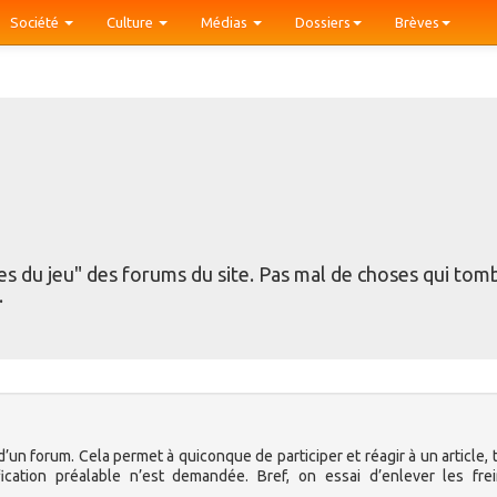
Société
Culture
Médias
Dossiers
Brèves
es du jeu" des forums du site. Pas mal de choses qui tom
.
d’un forum. Cela permet à quiconque de participer et réagir à un article, 
cation préalable n’est demandée. Bref, on essai d’enlever les frei