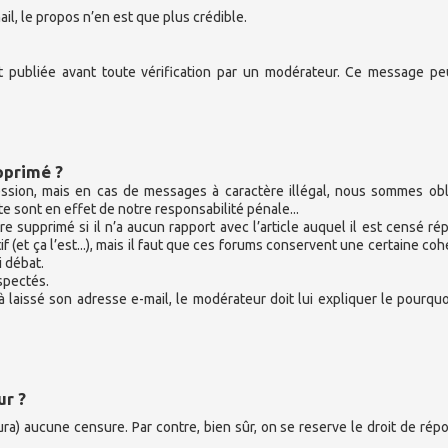
il, le propos n’en est que plus crédible.
st publiée avant toute vérification par un modérateur. Ce message pe
pprimé ?
ession, mais en cas de messages à caractère illégal, nous sommes ob
te sont en effet de notre responsabilité pénale...
 supprimé si il n’a aucun rapport avec l’article auquel il est censé ré
if (et ça l’est...), mais il faut que ces forums conservent une certaine co
i débat.
espectés.
 laissé son adresse e-mail, le modérateur doit lui expliquer le pourquo
ur ?
ura) aucune censure. Par contre, bien sûr, on se reserve le droit de rép