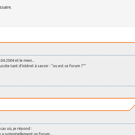
ssaire.
04.2004 et le mien...
scite tant d’intéret à savoir : "ou est ce forum ?""
cas où, je répond :
l y a potentiellement un forum...