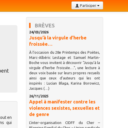
Participer
BRÈVES
24/03/2026
Jusqu’à la virgule d’herbe
froissée…
À l’occasion du 28e Printemps des Poètes,
Marc-Albéric Lestage et Samuel Martin-
Boche vous invitent à découvrir "Jusqu’à la
virgule d’herbe froissée…", une lecture à
bent
deux voix basée sur leurs propres recueils
ainsi que ceux d’auteurs qui les ont
inspirés : Lucian Blaga, Karina Borowicz,
Jacques (…)
26/11/2025
Appel à manifester contre les
violences sexistes, sexuelles et
de genre
tout en
ns qui
L’inter-organisation CIDFF du Cher –
Planning Familial du Cher – Union syndicale