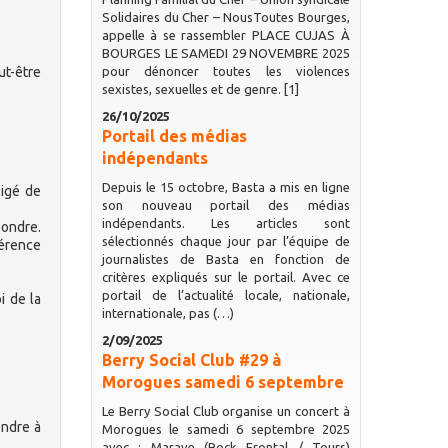
Solidaires du Cher – NousToutes Bourges,
appelle à se rassembler PLACE CUJAS À
BOURGES LE SAMEDI 29 NOVEMBRE 2025
ut-être
pour dénoncer toutes les violences
sexistes, sexuelles et de genre. [1]
26/10/2025
Portail des médias
indépendants
Depuis le 15 octobre, Basta a mis en ligne
ligé de
son nouveau portail des médias
indépendants. Les articles sont
pondre.
sélectionnés chaque jour par l’équipe de
hérence
journalistes de Basta en fonction de
critères expliqués sur le portail. Avec ce
portail de l’actualité locale, nationale,
i de la
internationale, pas (…)
2/09/2025
Berry Social Club #29 à
Morogues samedi 6 septembre
Le Berry Social Club organise un concert à
ondre à
Morogues le samedi 6 septembre 2025
avec : Marave (Rock Frontal / Tours)