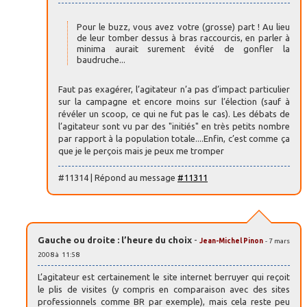
Pour le buzz, vous avez votre (grosse) part ! Au lieu
de leur tomber dessus à bras raccourcis, en parler à
minima aurait surement évité de gonfler la
baudruche...
Faut pas exagérer, l’agitateur n’a pas d’impact particulier
sur la campagne et encore moins sur l’élection (sauf à
révéler un scoop, ce qui ne fut pas le cas). Les débats de
l’agitateur sont vu par des "initiés" en très petits nombre
par rapport à la population totale....Enfin, c’est comme ça
que je le perçois mais je peux me tromper
#11314 | Répond au message
#11311
Gauche ou droite : l’heure du choix
-
Jean-Michel Pinon
- 7 mars
2008 à 11:58
L’agitateur est certainement le site internet berruyer qui reçoit
le plis de visites (y compris en comparaison avec des sites
professionnels comme BR par exemple), mais cela reste peu