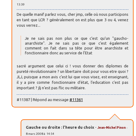
13:39
De quelle manif parlez vous, cher jmp, celle où nous participons
en tant que LCR ? généralement on est plus que 3 ou 4, venez
vous verrez...
Je ne sais pas non plus ce que c’est qu’un "gaucho-
anarchiste". Je ne sais pas ce que c’est également
comment on fait dans sa tête pour être anarchiste et
fonctionnaire donc au service de l’Etat
sacré argument que celui ci ! vous donner des diplomes de
pureté révolutionnaire ? un libertaire doit pour vous etre quoi ?
JLJ, puisque a mon avis c’est lui que vous visez, est enseignant,
il y a pire comme fonctionnaire d’état, l’education c’est pas
important ? jlj n’est pas flic ou militaire.
#11387 | Répond au message
#11361
Gauche ou droite : l’heure du choix
-
Jean-Michel Pinon
-
8 mars 2008 à 14:54