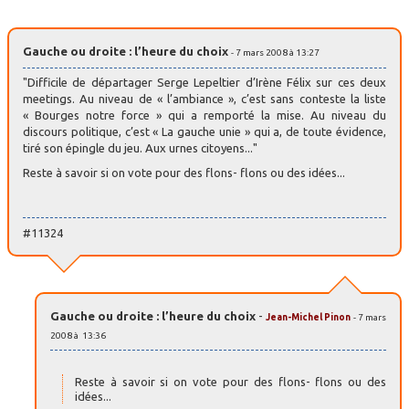
Gauche ou droite : l’heure du choix
- 7 mars 2008 à 13:27
"Difficile de départager Serge Lepeltier d’Irène Félix sur ces deux
meetings. Au niveau de « l’ambiance », c’est sans conteste la liste
« Bourges notre force » qui a remporté la mise. Au niveau du
discours politique, c’est « La gauche unie » qui a, de toute évidence,
tiré son épingle du jeu. Aux urnes citoyens..."
Reste à savoir si on vote pour des flons- flons ou des idées...
#11324
Gauche ou droite : l’heure du choix
-
Jean-Michel Pinon
- 7 mars
2008 à 13:36
Reste à savoir si on vote pour des flons- flons ou des
idées...