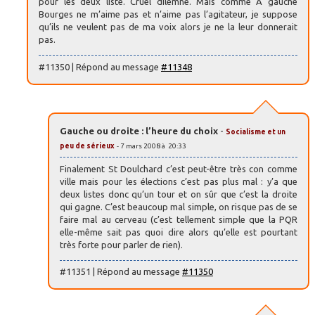
pour les deux liste. Cruel dilemne. Mais comme A gauche
Bourges ne m’aime pas et n’aime pas l’agitateur, je suppose
qu’ils ne veulent pas de ma voix alors je ne la leur donnerait
pas.
#11350 | Répond au message
#11348
Gauche ou droite : l’heure du choix
-
Socialisme et un
peu de sérieux
- 7 mars 2008 à 20:33
Finalement St Doulchard c’est peut-être très con comme
ville mais pour les élections c’est pas plus mal : y’a que
deux listes donc qu’un tour et on sûr que c’est la droite
qui gagne. C’est beaucoup mal simple, on risque pas de se
faire mal au cerveau (c’est tellement simple que la PQR
elle-même sait pas quoi dire alors qu’elle est pourtant
très forte pour parler de rien).
#11351 | Répond au message
#11350