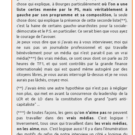
chose qui explique, à Bourges particulièrement
où l’on a une
liste certes menée par le PS, mais véritablement à
gauche par son programme et sa composition
, la seule
chose donc qui explique la présence de cette seconde liste(**),
c’est la haine de certains gaucho-anarchistes pour la sociale-
démocratie et le P.S. en particulier. Ce serait bien que vous ayez
le courage de l’avouer.
Je peux vous dire que si j’avais eu à vous interviewer, moi qui
ne suis pas un journaliste professionnel et qui travaille
bénévolement pour un média qui n’est parait-il pas un vrai
média(***) (les vrais médias, ce sont ceux dont on parle au 20
heures de TF1, et qui sont contrôlés par la grande finance
internationale) mais qui est quand même autogéré par des
citoyens libres, je vous aurais interrogé là-dessus et je ne vous
aurais pas lâchés, croyez-moi.
(**) J’avais émis une autre hypothèse qui n’est pas à négliger
non plus, qui met en avant la concurrence du leadership de la
LCR et de LO dans la constitution d’un grand "parti anti-
capitaliste" ...
(***) de toutes façons, les gens qu’
on n’aime pas
ne peuvent
pas travailler dans des
vrais médias
. C’est logique !
Inversement, tous ceux qui travaillent dans
les vrais médias
,
on les aime
, eux. C’est logique aussi ! Il y a dans l’énumération
des motifs du refus de notre interview un côté « logique du