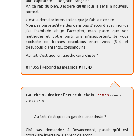
anti-capitaliste......Bonjour François !
Ah ça fait du bien. J’espère qu’un jour je serai à nouveau
normal.
C’est la dernière intervention que je fais sur ce site.
Non pas parcequ’il y a des gens pas d’accord avec moi (ça
j’ai l’habitude et je l’accepte), mais parce que vos
méthodes et votre parti pris m’insuportent. Je vous
souhaite de bonnes discutions entre vous (3-4) et
beaucoup d’enfants...consanguins.
Au fait, c’est quoi un gaucho-anarchiste ?
#11355 | Répond au message
#11349
Gauche ou droite : l’heure du choix
-
bombix
- 7 mars
2008 à 22:39
Au fait, c’est quoi un gaucho-anarchiste ?
Ché pas, demandez à Besancennot, parait qu’il est
trotskiste libertaire. Ça vient de sortir.