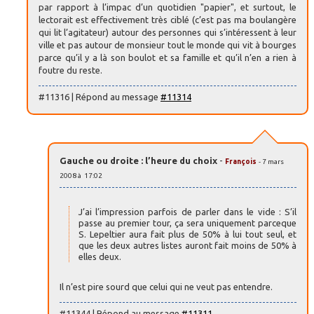
par rapport à l’impac d’un quotidien "papier", et surtout, le
lectorait est effectivement très ciblé (c’est pas ma boulangère
qui lit l’agitateur) autour des personnes qui s’intéressent à leur
ville et pas autour de monsieur tout le monde qui vit à bourges
parce qu’il y a là son boulot et sa famille et qu’il n’en a rien à
foutre du reste.
#11316 | Répond au message
#11314
Gauche ou droite : l’heure du choix
-
François
- 7 mars
2008 à 17:02
J’ai l’impression parfois de parler dans le vide : S’il
passe au premier tour, ça sera uniquement parceque
S. Lepeltier aura fait plus de 50% à lui tout seul, et
que les deux autres listes auront fait moins de 50% à
elles deux.
Il n’est pire sourd que celui qui ne veut pas entendre.
#11344 | Répond au message
#11311