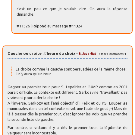
c’est un peu ce que je voulais dire. On aura la réponse
dimanche.
#11326 | Répond au message
#11324
Gauche ou droite : l’heure du choix
-
B. Javerliat
- 7 mars 2008 à 09:34
La droite comme la gauche sont persuadées de la même chose :
il n’y aura qu’un tour.
Gagner au premier tour pour S. Lepeltier et l’UMP comme en 2001
parait difficile. Le contexte est différent, Sarkozy ne "travaillant" pas
vraiment pour aider la droite !
A l’inverse, Sarkozy est l’ami objectif d’I. Felix et du PS. Louper les
municipales dans un tel contexte serait une faute de gout ;-) Mais de
là à passer dès le premier tour, c’est ignorer les voix que va prendre
la seconde liste de gauche.
Par contre, si victoire il y a dès le premier tour, la légitimité du
vaiqueur sera incontestable.