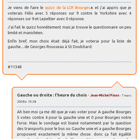
Je viens de faire le
quizz de la LCR Bourges
et j’ai appris que je
voterais Félix avec 5 réponses sur 9 contre le Yorkshire avec 4
réponses sur 9 et Lepeltier avec 0 réponse.
J’ai fait le quizz honnêtement mais je trouve le questionnaire un peu
limité et manichéen.
Enfin bref, mon choix était déjà fait, je voterai pour la liste de
gauche....de Georges Rousseau à St Doulchard.
#11348
Gauche ou droite : l’heure du choix
-
Jean-Michel Pinon
- 7 mars
2008 à 19:38
Ah ben moi ça me dit que je vais voter pour A gauche Bourges
5 votes contre 4 pour la gauche unie et 0 pour Bourges notre
force. Mais le sondage est biaisé notamment par la question
des transports pour le bus ou Gauche unie et a gauche Bourges
proposent exactement la même chose. donc ça fait égalité