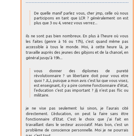
De quelle manif parlez vous, cher jmp, celle où nous
participons en tant que LCR ? généralement on est
plus que 3 ou 4, venez vous verrez...
ils ne sont pas bien nombreux. En plus à l’heure où vous
les faites (genre à 16 ou 17h), c’est quand même pas
accessible à tous le monde. Moi, à cette heure là, je
travaille auprès des jeunes des gibjons et de la chancel, en
général jusqu’à 19h...
vous donner des diplomes de pureté
révolutionnaire ? un libertaire doit pour vous etre
quoi ? JLJ, puisque a mon avis c’est lui que vous visez,
est enseignant, il y a pire comme fonctionnaire d’état,
l’education c’est pas important ? jlj n’est pas flic ou
militaire.
je ne vise pas seulement lui sinon, je l’aurais cité
directement. L’éducation, on peut la faire sans être
fonctionnaire d’Etat. C’est le choix que j’ai fait en
travaillant dans le secteur associatif. Mais bon, c’est un
problème de conscience personnelle. Moi je ne pourrais
pas, c’est tout.