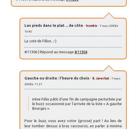
Les pieds dans le plat ... de côte
-
bombix
- 7 mars 2008 à
10:40
La
cote
de Fillon. ;-)
#11306 | Répond au message
#11304
Gauche ou droite : l’heure du choix
-
B. Javerliat
- 7 mars
2008 à 11:27
Irène Félix pâtit d’une fin de campagne perturbée par
le buzz occasionné par l’arrivée de la liste « A gauche
Bourges ».
Pour le
buzz
, vous avez votre (grosse) part ! Au lieu de
leur tomber dessus à bras raccourcis, en parler à minima