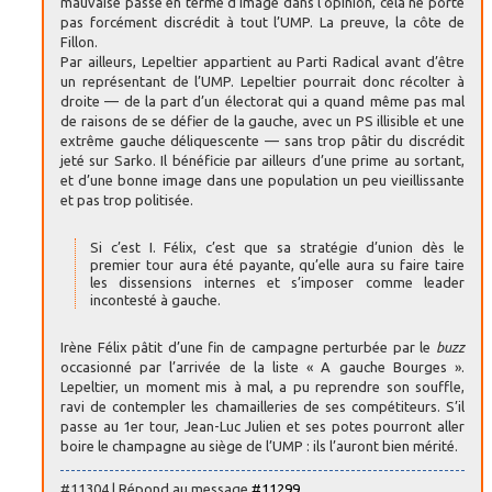
mauvaise passe en terme d’image dans l’opinion, cela ne porte
pas forcément discrédit à tout l’UMP. La preuve, la côte de
Fillon.
Par ailleurs, Lepeltier appartient au Parti Radical avant d’être
un représentant de l’UMP. Lepeltier pourrait donc récolter à
droite — de la part d’un électorat qui a quand même pas mal
de raisons de se défier de la gauche, avec un PS illisible et une
extrême gauche déliquescente — sans trop pâtir du discrédit
jeté sur Sarko. Il bénéficie par ailleurs d’une prime au sortant,
et d’une bonne image dans une population un peu vieillissante
et pas trop politisée.
Si c’est I. Félix, c’est que sa stratégie d’union dès le
premier tour aura été payante, qu’elle aura su faire taire
les dissensions internes et s’imposer comme leader
incontesté à gauche.
Irène Félix pâtit d’une fin de campagne perturbée par le
buzz
occasionné par l’arrivée de la liste « A gauche Bourges ».
Lepeltier, un moment mis à mal, a pu reprendre son souffle,
ravi de contempler les chamailleries de ses compétiteurs. S’il
passe au 1er tour, Jean-Luc Julien et ses potes pourront aller
boire le champagne au siège de l’UMP : ils l’auront bien mérité.
#11304 | Répond au message
#11299