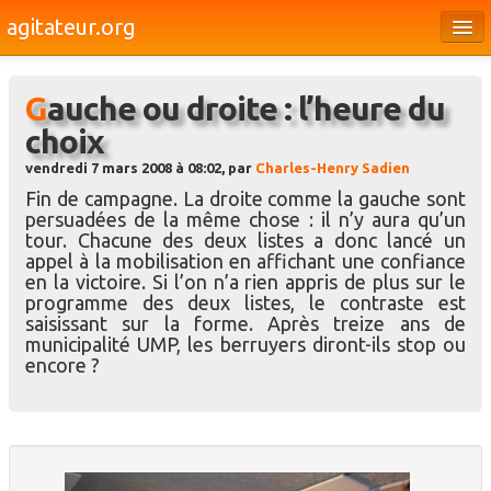
agitateur.org
Éditoriaux
Gauche ou droite : l’heure du
Bourges & le Cher
choix
Société
vendredi 7 mars 2008 à 08:02, par
Charles-Henry Sadien
Culture
Fin de campagne. La droite comme la gauche sont
persuadées de la même chose : il n’y aura qu’un
Médias
tour. Chacune des deux listes a donc lancé un
appel à la mobilisation en affichant une confiance
Dossiers
en la victoire. Si l’on n’a rien appris de plus sur le
programme des deux listes, le contraste est
Brèves
saisissant sur la forme. Après treize ans de
municipalité UMP, les berruyers diront-ils stop ou
encore ?