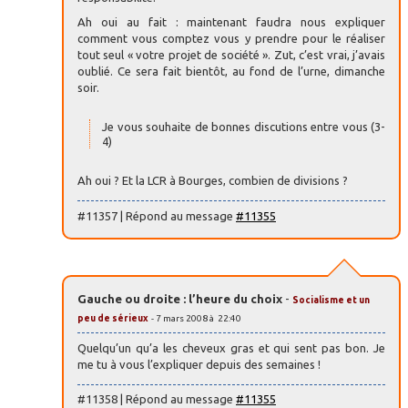
Ah oui au fait : maintenant faudra nous expliquer
comment vous comptez vous y prendre pour le réaliser
tout seul « votre projet de société ». Zut, c’est vrai, j’avais
oublié. Ce sera fait bientôt, au fond de l’urne, dimanche
soir.
Je vous souhaite de bonnes discutions entre vous (3-
4)
Ah oui ? Et la LCR à Bourges, combien de divisions ?
#11357 | Répond au message
#11355
Gauche ou droite : l’heure du choix
-
Socialisme et un
peu de sérieux
- 7 mars 2008 à 22:40
Quelqu’un qu’a les cheveux gras et qui sent pas bon. Je
me tu à vous l’expliquer depuis des semaines !
#11358 | Répond au message
#11355