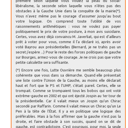
première selon laquelle vous voulez la peau du social-
libéralisme, la seconde selon laquelle vous n’êtes pas des
obstacles à la Gauche Unie dans la conquête de la mairie(*).
Vous n’avez même pas le courage d’assumer jusqu’au bout
votre logique. On comprend toute l’utilité de vos
raisonnements arithmétiques : vous ne voulez pas payer
politiquement le prix de votre posture, à mon avis suicidaire.
Certes, vous avez déjà convaincu M. Javerliat, qui est d’ailleurs
prêt à voter pour vous, comme il l’a déclaré ici, après avoir
voté Bayrou aux présidentielles (Bernard, je ne trahis pas un
secret j’espère ...) Pour le reste des forces politiques de gauche
sur Bourges, armez-vous de courage. Je ne crois pas que votre
petite calculette sera suffisante.
(*) Encore une fois, Lutte Ouvrière me semble beaucoup plus
cohérente que vous dans sa démarche. Quand elle présentait
une liste contre l’Union de la Gauche, au moins elle déclarait
haut et fort que le PS et l’UMP, c’était pareil. Certes, elle se
trompait. Comme se trompaient tous les bobos qui ont voté
extrême-gauche en 2002 et qui ont éjecté Jospin au 1er tour de
la présidentielle. Car il valait mieux un Jospin qu’un Chirac
secondé par Raffarin. Comme il valait mieux un Chirac qu’un Le
Pen à la tête de l’État. Il y a en politique une logique des
préférables. Mais à la fois affirmer que la gauche n’est pas la
droite, et faire obstacle à son succès, quand on se dit de
gauche, est contradictoire. C’est pourquoi, pour moi, la seule