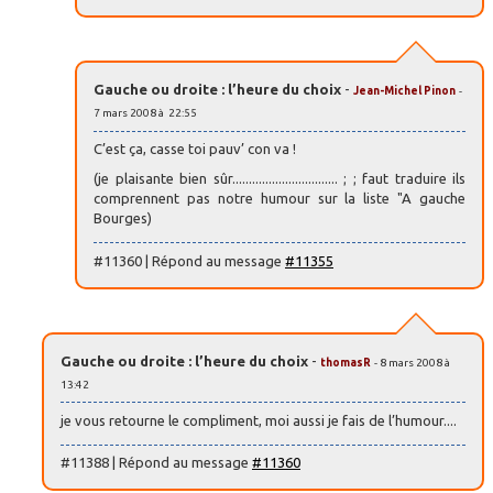
Gauche ou droite : l’heure du choix
-
Jean-Michel Pinon
-
7 mars 2008 à 22:55
C’est ça, casse toi pauv’ con va !
(je plaisante bien sûr................................ ; ; faut traduire ils
comprennent pas notre humour sur la liste "A gauche
Bourges)
#11360 | Répond au message
#11355
Gauche ou droite : l’heure du choix
-
thomasR
- 8 mars 2008 à
13:42
je vous retourne le compliment, moi aussi je fais de l’humour....
#11388 | Répond au message
#11360