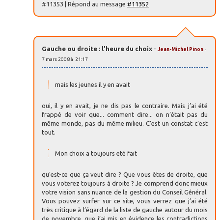
#11353 | Répond au message
#11352
Gauche ou droite : l’heure du choix
-
Jean-Michel Pinon
-
7 mars 2008 à 21:17
mais les jeunes il y en avait
oui, il y en avait, je ne dis pas le contraire. Mais j’ai été
frappé de voir que... comment dire... on n’était pas du
même monde, pas du même milieu. C’est un constat c’est
tout.
Mon choix a toujours eté fait
qu’est-ce que ça veut dire ? Que vous êtes de droite, que
vous voterez toujours à droite ? Je comprend donc mieux
votre vision sans nuance de la gestion du Conseil Général.
Vous pouvez surfer sur ce site, vous verrez que j’ai été
très critique à l’égard de la liste de gauche autour du mois
de novembre, que j’ai mis en évidence les contradictions