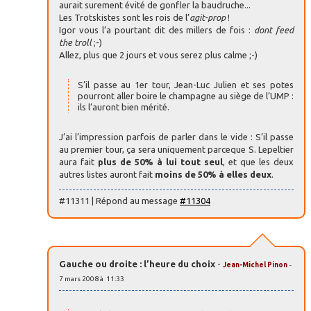
aurait surement évité de gonfler la baudruche...
Les Trotskistes sont les rois de l’
agit-prop
!
Igor vous l’a pourtant dit des millers de fois :
dont feed
the troll
;-)
Allez, plus que 2 jours et vous serez plus calme ;-)
S’il passe au 1er tour, Jean-Luc Julien et ses potes
pourront aller boire le champagne au siège de l’UMP :
ils l’auront bien mérité.
J’ai l’impression parfois de parler dans le vide : S’il passe
au premier tour, ça sera uniquement parceque S. Lepeltier
aura fait
plus de 50% à lui tout seul
, et que les deux
autres listes auront fait
moins de 50% à elles deux
.
#11311 | Répond au message
#11304
Gauche ou droite : l’heure du choix
-
Jean-Michel Pinon
-
7 mars 2008 à 11:33