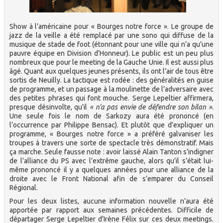
Show à l’américaine pour « Bourges notre force ». Le groupe de
jazz de la veille a été remplacé par une sono qui diffuse de la
musique de stade de foot (étonnant pour une ville qui n’a qu’une
pauvre équipe en Division d’Honneur). Le public est un peu plus
nombreux que pour le meeting de la Gauche Unie. Il est aussi plus
âgé. Quant aux quelques jeunes présents, ils ont l’air de tous être
sortis de Neuilly. La tactique est rodée : des généralités en guise
de programme, et un passage à la moulinette de l’adversaire avec
des petites phrases qui font mouche. Serge Lepeltier affirmera,
presque désinvolte, qu’il
« n’a pas envie de défendre son bilan »
.
Une seule fois le nom de Sarkozy aura été prononcé (en
l’occurrence par Philippe Bensac). Et plutôt que d’expliquer un
programme, « Bourges notre force » a préféré galvaniser les
troupes à travers une sorte de spectacle très démonstratif. Mais
ça marche. Seule fausse note : avoir laissé Alain Tanton s’indigner
de l’alliance du PS avec l’extrême gauche, alors qu’il s’était lui-
même prononcé il y a quelques années pour une alliance de la
droite avec le Front National afin de s’emparer du Conseil
Régional.
Pour les deux listes, aucune information nouvelle n’aura été
apportée par rapport aux semaines précédentes. Difficile de
départager Serge Lepeltier d’Irène Félix sur ces deux meetings.