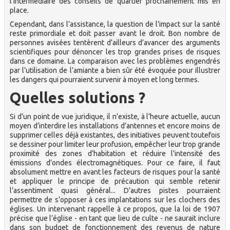
l’intermédiaire des conseils de quartier prochainement mis en
place.
Cependant, dans l’assistance, la question de l’impact sur la santé
reste primordiale et doit passer avant le droit. Bon nombre de
personnes avisées tentèrent d’ailleurs d’avancer des arguments
scientifiques pour dénoncer les trop grandes prises de risques
dans ce domaine. La comparaison avec les problèmes engendrés
par l’utilisation de l’amiante a bien sûr été évoquée pour illustrer
les dangers qui pourraient survenir à moyen et long termes.
Quelles solutions ?
Si d’un point de vue juridique, il n’existe, à l’heure actuelle, aucun
moyen d’interdire les installations d’antennes et encore moins de
supprimer celles déjà existantes, des initiatives peuvent toutefois
se dessiner pour limiter leur profusion, empêcher leur trop grande
proximité des zones d’habitation et réduire l’intensité des
émissions d’ondes électromagnétiques. Pour ce faire, il faut
absolument mettre en avant les facteurs de risques pour la santé
et appliquer le principe de précaution qui semble retenir
l’assentiment quasi général... D’autres pistes pourraient
permettre de s’opposer à ces implantations sur les clochers des
églises. Un intervenant rappelle à ce propos, que la loi de 1907
précise que l’église - en tant que lieu de culte - ne saurait inclure
dans son budget de fonctionnement des revenus de nature