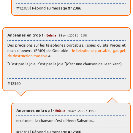
#12389 | Répond au message
#12386
Antennes en trop !
-
Eulalie
- 28 avril 2008 à 12:58
Des précisions sur les téléphones portables, issues du site Pieces et
main d’oeuvre (PMO) de Grenoble :
le telephone portable, gadget
de destruction massive
"C’est pas la joie, c’est pas la joie "(c’est une chanson de Jean Yann)
#12360
Antennes en trop !
-
Eulalie
- 28 avril 2008 à 14:26
erratoum : la chanson c’est d’Henri Salvador...
#12361 | Répond au message
#12360