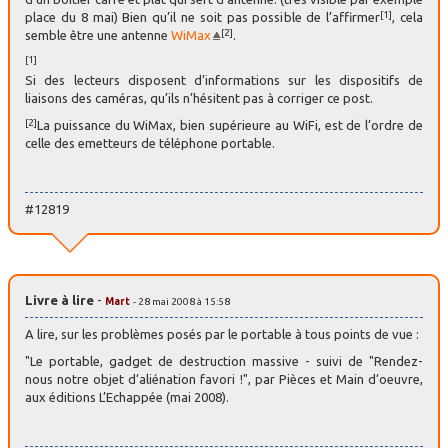
[1]
place du 8 mai) Bien qu’il ne soit pas possible de l’affirmer
, cela
[2]
semble être une antenne
WiMax
.
[1]
Si des lecteurs disposent d’informations sur les dispositifs de
liaisons des caméras, qu’ils n’hésitent pas à corriger ce post.
[2]
La puissance du WiMax, bien supérieure au WiFi, est de l’ordre de
celle des emetteurs de téléphone portable.
#12819
Livre à lire
-
Mart
- 28 mai 2008 à 15:58
A lire, sur les problèmes posés par le portable à tous points de vue :
"Le portable, gadget de destruction massive - suivi de "Rendez-
nous notre objet d’aliénation favori !", par Pièces et Main d’oeuvre,
aux éditions L’Echappée (mai 2008).