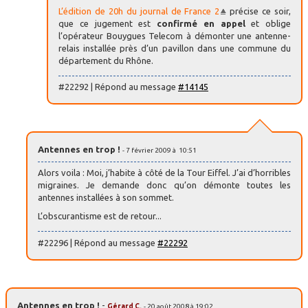
L’édition de 20h du journal de France 2
précise ce soir,
que ce jugement est
confirmé en appel
et oblige
l’opérateur Bouygues Telecom à démonter une antenne-
relais installée près d’un pavillon dans une commune du
département du Rhône.
#22292 | Répond au message
#14145
Antennes en trop !
- 7 février 2009 à 10:51
Alors voila : Moi, j’habite à côté de la Tour Eiffel. J’ai d’horribles
migraines. Je demande donc qu’on démonte toutes les
antennes installées à son sommet.
L’obscurantisme est de retour...
#22296 | Répond au message
#22292
Antennes en trop !
-
Gérard C.
- 20 août 2008 à 19:02