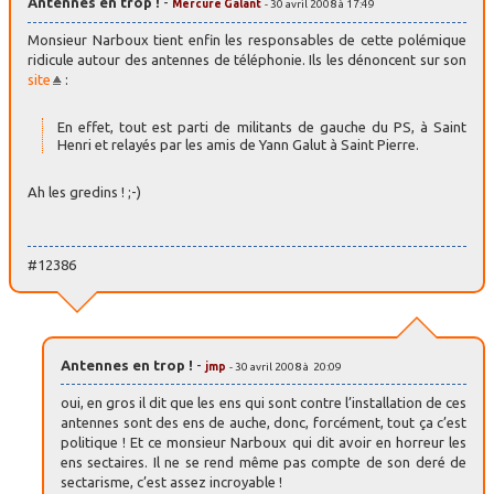
Antennes en trop !
-
Mercure Galant
- 30 avril 2008 à 17:49
Monsieur Narboux tient enfin les responsables de cette polémique
ridicule autour des antennes de téléphonie. Ils les dénoncent sur son
site
:
En effet, tout est parti de militants de gauche du PS, à Saint
Henri et relayés par les amis de Yann Galut à Saint Pierre.
Ah les gredins ! ;-)
#12386
Antennes en trop !
-
jmp
- 30 avril 2008 à 20:09
oui, en gros il dit que les ens qui sont contre l’installation de ces
antennes sont des ens de auche, donc, forcément, tout ça c’est
politique ! Et ce monsieur Narboux qui dit avoir en horreur les
ens sectaires. Il ne se rend même pas compte de son deré de
sectarisme, c’est assez incroyable !