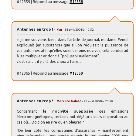
#12359 | Répond au message
#12358
Antennes en trop !
-
klm
- 28 avril 2008 à 19:52
si je me souviens bien, dans l’article de journal, madame Fenoll
expliquait (en substance) que si l’on réduisait la puissance de
ces antennes afin qu’elles soient moins nocives, cela conduirait
à les multiplier et donc à "polluer visuellement"…
c’est sur … il y a là des choix à faire…
#12365 | Répond au message
#12359
Antennes en trop !
-
Mercure Galant
- 28 avril 2008 à 20:59
Concernant
la nocivité supposée
des émissions
électromagnétiques, certains ont déjà pris leurs disposition au
cas où... Doit-on en rire ou en pleurer ?
"De leur côté, les compagnies d’assurance – manifestement
bien informées - ont ajouté depuis le 1er janvier 2003 une