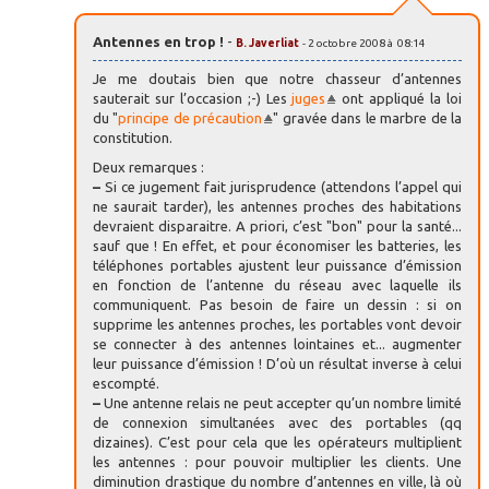
Antennes en trop !
-
B. Javerliat
- 2 octobre 2008 à 08:14
Je me doutais bien que notre chasseur d’antennes
sauterait sur l’occasion ;-) Les
juges
ont appliqué la loi
du "
principe de précaution
" gravée dans le marbre de la
constitution.
Deux remarques :
–
Si ce jugement fait jurisprudence (attendons l’appel qui
ne saurait tarder), les antennes proches des habitations
devraient disparaitre. A priori, c’est "bon" pour la santé...
sauf que ! En effet, et pour économiser les batteries, les
téléphones portables ajustent leur puissance d’émission
en fonction de l’antenne du réseau avec laquelle ils
communiquent. Pas besoin de faire un dessin : si on
supprime les antennes proches, les portables vont devoir
se connecter à des antennes lointaines et... augmenter
leur puissance d’émission ! D’où un résultat inverse à celui
escompté.
–
Une antenne relais ne peut accepter qu’un nombre limité
de connexion simultanées avec des portables (qq
dizaines). C’est pour cela que les opérateurs multiplient
les antennes : pour pouvoir multiplier les clients. Une
diminution drastique du nombre d’antennes en ville, là où