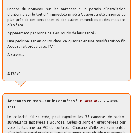
Encore du nouveau sur les antennes : un permis d’installation
d’antenne sur le toit d’1 immeuble privé à Vauvert a été annoncé au
plus près de ces personnes et des autres immeubles et des maisons
d’en face.
Apparement personne ne s’en soucis de leur santé ?
Une pétition est en cours dans ce quartier et une manifestation fin
Aout serait prévu avec TV !
A suivre...
#13840
Antennes en trop... sur les caméras !
-
B. Javerliat
- 28 mai 2008 à
17:41
Le collectif, s’il se crée, peut rajouter les 37 cameras de video-
surveillance installées à Bourges. Celles-ci sont en effet reliées par
voie hertzienne au PC de controle. Chacune d’elle est surmontée
d’un boîtier carré et plat qui sert d’antenne. (tres visible par exemple