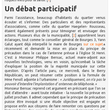
risques réels pour la santé.
[
1
]
Un débat participatif
Parmi l’assistance, beaucoup d’habitants du quartier venus
écouter et s’informer. Des particuliers et des représentants
d’associations, comme celle du quartier Haegelen- Rousseau,
étaient également présents pour témoigner et envisager des
actions. Plusieurs élus de la municipalité,
[
2
]
apportèrent leurs
éclairages, tout comme le conseiller général de Bourges 3, Yann
Galut ayant déjà interpellé le maire de Bourges
sur ce sujet
récemment et demandé la mise en place du principe de
précaution dans le cas de l’antenne prévue à l’église St Henri.
C’est à Monsieur Philippe Bensac, actuel maire-adjoint aux
nouvelles technologies, venu en voisin, qu’incombait la tâche
d’expliquer la position de la majorité municipale sur cette
question. D’après l’article paru, ce mercredi, dans le Berry
Républicain, on peut résumer cette position à la formule de
Mme Fenoll adjointe à l’urbanisme :
« Juridiquement, on n’a pas le
pouvoir d’interdire l’implantation d’ antennes de téléphonie. »
Monsieur Bensac reprend cet argument en précisant que l’on se
doit d’attendre - avant toute initiative - la nouvelle loi prévue en
juillet prochain. Il admet cependant que le principe de précaution
puisse être invoqué si une étude objective est engagée et
propose enfin aux citoyens de faire remonter ces questions par