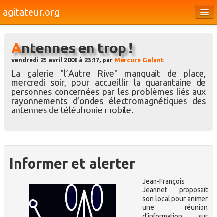
agitateur.org
Éditoriaux
Antennes en trop !
Bourges & le Cher
vendredi 25 avril 2008 à 23:17, par
Mercure Galant
Société
La galerie "l’Autre Rive" manquait de place,
mercredi soir, pour accueillir la quarantaine de
Culture
personnes concernées par les problèmes liés aux
rayonnements d’ondes électromagnétiques des
Médias
antennes de téléphonie mobile.
Dossiers
Brèves
Informer et alerter
Jean-François
Jeannet proposait
son local pour animer
une réunion
d’information sur