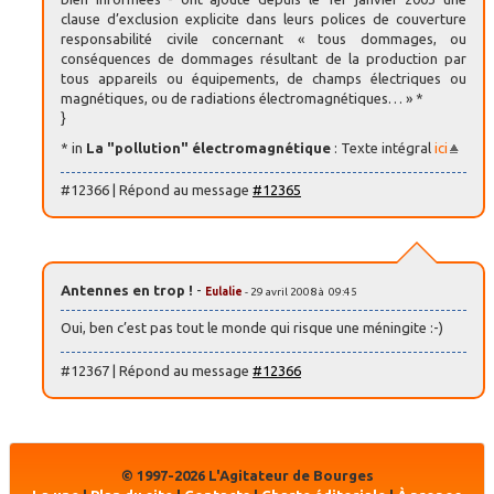
clause d’exclusion explicite dans leurs polices de couverture
responsabilité civile concernant « tous dommages, ou
conséquences de dommages résultant de la production par
tous appareils ou équipements, de champs électriques ou
magnétiques, ou de radiations électromagnétiques… » *
}
* in
La "pollution" électromagnétique
: Texte intégral
ici
#12366 | Répond au message
#12365
Antennes en trop !
-
Eulalie
- 29 avril 2008 à 09:45
Oui, ben c’est pas tout le monde qui risque une méningite :-)
#12367 | Répond au message
#12366
© 1997-2026 L'Agitateur de Bourges