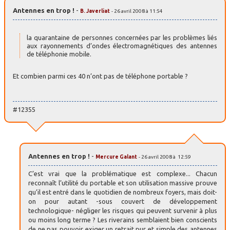
Antennes en trop !
-
B. Javerliat
- 26 avril 2008 à 11:54
la quarantaine de personnes concernées par les problèmes liés
aux rayonnements d’ondes électromagnétiques des antennes
de téléphonie mobile.
Et combien parmi ces 40 n’ont pas de téléphone portable ?
#12355
Antennes en trop !
-
Mercure Galant
- 26 avril 2008 à 12:59
C’est vrai que la problématique est complexe... Chacun
reconnaît l’utilité du portable et son utilisation massive prouve
qu’il est entré dans le quotidien de nombreux foyers, mais doit-
on pour autant -sous couvert de développement
technologique- négliger les risques qui peuvent survenir à plus
ou moins long terme ? Les riverains semblaient bien conscients
de ne pas pouvoir exiger un retrait pur et simple des antennes