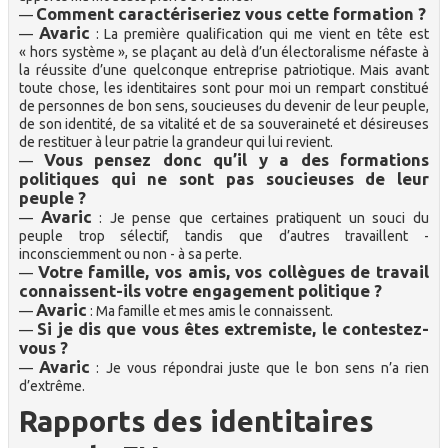
Comment caractériseriez vous cette formation ?
—
Avaric
—
: La première qualification qui me vient en tête est
« hors système », se plaçant au delà d’un électoralisme néfaste à
la réussite d’une quelconque entreprise patriotique. Mais avant
toute chose, les identitaires sont pour moi un rempart constitué
de personnes de bon sens, soucieuses du devenir de leur peuple,
de son identité, de sa vitalité et de sa souveraineté et désireuses
de restituer à leur patrie la grandeur qui lui revient.
Vous pensez donc qu’il y a des formations
—
politiques qui ne sont pas soucieuses de leur
peuple ?
Avaric
—
: Je pense que certaines pratiquent un souci du
peuple trop sélectif, tandis que d’autres travaillent -
inconsciemment ou non - à sa perte.
Votre famille, vos amis, vos collègues de travail
—
connaissent-ils votre engagement politique ?
Avaric
—
: Ma famille et mes amis le connaissent.
Si je dis que vous êtes extremiste, le contestez-
—
vous ?
Avaric
—
: Je vous répondrai juste que le bon sens n’a rien
d’extrême.
Rapports des identitaires