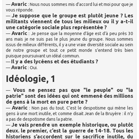
Avaric
—
: Nous nous sommes mis d’accord lui et moi pour que je
vous réponde.
Je suppose que le groupe est plutôt jeune ? Les
—
militants viennent de tous les milieux ou il y a-t-il
une catégorie sociale plus représentée ?
Avaric
—
: Je pense que la moyenne d’âge est d’à peu près 30
ans mais je ne suis pas le plus jeune du groupe. Nous sommes
issus de milieux différents, il y a une vraie diversité sociale au sein
de notre groupe et tout ce petit monde s’entend très bien
puisque poursuivant un idéal commun.
Il y a des lycéens et des étudiants ?
—
Avaric
—
: Oui.
Idéologie, 1
Vous ne pensez pas que "le peuple" ou "la
—
patrie" sont des idées qui ont emmené des millions
de gens à la mort en pure perte ?
Avaric
—
: Non pas du tout. C’est le despotisme qui mène les
gens à une mort inutile, et comme disait Jean de la Bruyère : il n’y
a pas de despotisme dans la patrie.
Je vais prendre un exemple historique, ou plutôt
—
deux. le premier, c’est la guerre de 14-18. Tous les
historiens s’accordent sur le sacrifice inutile, du