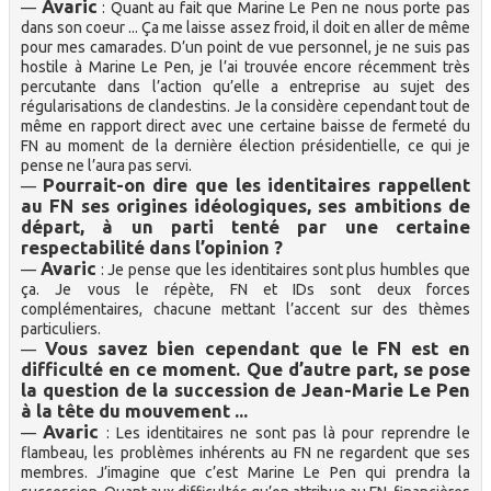
Avaric
—
: Quant au fait que Marine Le Pen ne nous porte pas
dans son coeur ... Ça me laisse assez froid, il doit en aller de même
pour mes camarades. D’un point de vue personnel, je ne suis pas
hostile à Marine Le Pen, je l’ai trouvée encore récemment très
percutante dans l’action qu’elle a entreprise au sujet des
régularisations de clandestins. Je la considère cependant tout de
même en rapport direct avec une certaine baisse de fermeté du
FN au moment de la dernière élection présidentielle, ce qui je
pense ne l’aura pas servi.
Pourrait-on dire que les identitaires rappellent
—
au FN ses origines idéologiques, ses ambitions de
départ, à un parti tenté par une certaine
respectabilité dans l’opinion ?
Avaric
—
: Je pense que les identitaires sont plus humbles que
ça. Je vous le répète, FN et IDs sont deux forces
complémentaires, chacune mettant l’accent sur des thèmes
particuliers.
Vous savez bien cependant que le FN est en
—
difficulté en ce moment. Que d’autre part, se pose
la question de la succession de Jean-Marie Le Pen
à la tête du mouvement ...
Avaric
—
: Les identitaires ne sont pas là pour reprendre le
flambeau, les problèmes inhérents au FN ne regardent que ses
membres. J’imagine que c’est Marine Le Pen qui prendra la