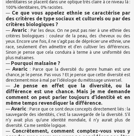
identitaires se placent dans une optique très claire à ce niveau là :
100% identitaires, 0% racistes.
Ce que vous appelez ethnie se caractérise par
—
des critères de type sociaux et culturels ou par des
critères biologiques ?
Avaric
—
: Par les deux. On ne peut pas nier à une ethnie des
critères biologiques : couleur de la peau, des cheveux ou des
yeux. Encore une fois, il ne s’agit pas de déprécier une ethnie, une
race, seulement d’en admettre et d’en cultiver les différences.
Sinon je pense que cela conduira à terme à une uniformité des
plus malsaines.
Pourquoi malsaine ?
—
Avaric
—
: Parce que la diversité du genre humain est une
chance, je le pense. Pas vous ? Et je pense que cette diversité est
directement mise à mal par l’idéologie du métissage universel.
Je pense en effet que la diversité, ou la
—
différence est une chance. Mais je me demande
comment on peut parler toujours d’identité et en
même temps revendiquer la différence.
Avaric
—
: Parce que ce sont deux concepts directement liés : la
sauvegarde des identités, c’est la sauvegarde de la diversité. S’il
n’y avait plus qu’une identité mondiale, il n’y aurait plus de
diversité. Ca me semble logique.
Concrètement, comment comptez-vous vous y
—