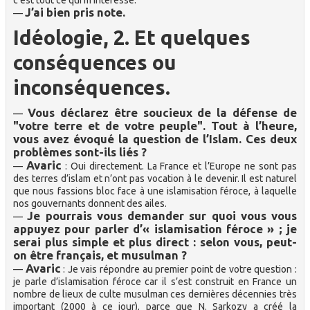
c’est tout ce qui m’intéresse.
J’ai bien pris note.
—
Idéologie, 2. Et quelques
conséquences ou
inconséquences.
Vous déclarez être soucieux de la défense de
—
"votre terre et de votre peuple". Tout à l’heure,
vous avez évoqué la question de l’Islam. Ces deux
problèmes sont-ils liés ?
Avaric
—
: Oui directement. La France et l’Europe ne sont pas
des terres d’islam et n’ont pas vocation à le devenir. Il est naturel
que nous fassions bloc face à une islamisation féroce, à laquelle
nos gouvernants donnent des ailes.
Je pourrais vous demander sur quoi vous vous
—
appuyez pour parler d’« islamisation féroce » ; je
serai plus simple et plus direct : selon vous, peut-
on être français, et musulman ?
Avaric
—
: Je vais répondre au premier point de votre question :
je parle d’islamisation féroce car il s’est construit en France un
nombre de lieux de culte musulman ces dernières décennies très
important (2000 à ce jour), parce que N. Sarkozy a créé la