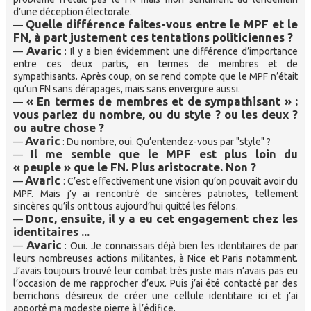
d’une déception électorale.
Quelle différence faites-vous entre le MPF et le
—
FN, à part justement ces tentations politiciennes ?
Avaric
—
: Il y a bien évidemment une différence d’importance
entre ces deux partis, en termes de membres et de
sympathisants. Après coup, on se rend compte que le MPF n’était
qu’un FN sans dérapages, mais sans envergure aussi.
« En termes de membres et de sympathisant » :
—
vous parlez du nombre, ou du style ? ou les deux ?
ou autre chose ?
Avaric
—
: Du nombre, oui. Qu’entendez-vous par "style" ?
Il me semble que le MPF est plus loin du
—
« peuple » que le FN. Plus aristocrate. Non ?
Avaric
—
: C’est effectivement une vision qu’on pouvait avoir du
MPF. Mais j’y ai rencontré de sincères patriotes, tellement
sincères qu’ils ont tous aujourd’hui quitté les félons.
Donc, ensuite, il y a eu cet engagement chez les
—
identitaires ...
Avaric
—
: Oui. Je connaissais déjà bien les identitaires de par
leurs nombreuses actions militantes, à Nice et Paris notamment.
J’avais toujours trouvé leur combat très juste mais n’avais pas eu
l’occasion de me rapprocher d’eux. Puis j’ai été contacté par des
berrichons désireux de créer une cellule identitaire ici et j’ai
apporté ma modeste pierre à l’édifice.