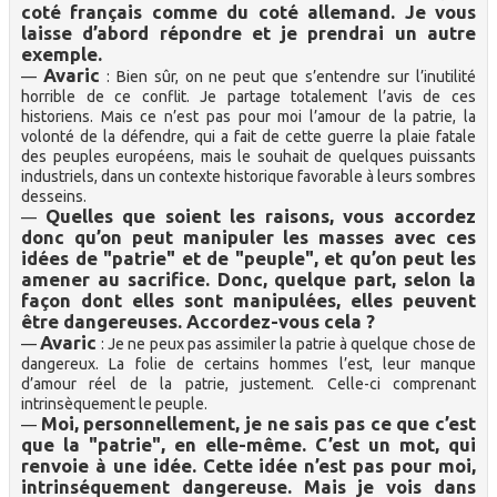
coté français comme du coté allemand. Je vous
laisse d’abord répondre et je prendrai un autre
exemple.
Avaric
—
: Bien sûr, on ne peut que s’entendre sur l’inutilité
horrible de ce conflit. Je partage totalement l’avis de ces
historiens. Mais ce n’est pas pour moi l’amour de la patrie, la
volonté de la défendre, qui a fait de cette guerre la plaie fatale
des peuples européens, mais le souhait de quelques puissants
industriels, dans un contexte historique favorable à leurs sombres
desseins.
Quelles que soient les raisons, vous accordez
—
donc qu’on peut manipuler les masses avec ces
idées de "patrie" et de "peuple", et qu’on peut les
amener au sacrifice. Donc, quelque part, selon la
façon dont elles sont manipulées, elles peuvent
être dangereuses. Accordez-vous cela ?
Avaric
—
: Je ne peux pas assimiler la patrie à quelque chose de
dangereux. La folie de certains hommes l’est, leur manque
d’amour réel de la patrie, justement. Celle-ci comprenant
intrinsèquement le peuple.
Moi, personnellement, je ne sais pas ce que c’est
—
que la "patrie", en elle-même. C’est un mot, qui
renvoie à une idée. Cette idée n’est pas pour moi,
intrinséquement dangereuse. Mais je vois dans