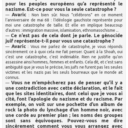
pour les peuples européens qu’a représenté le
nazisme. Est-ce pour vous la seule catastrophe ?
Avaric
—
: Non bien sûr. Nous "célébrons" en ce moment
l’anniversaire de mai 68 : l’idéologie gauchiste représente pour
moi une catastrophe de taille. Et elle en implique beaucoup
d’autres : immigration massive, islamisation, ethnomasochisme ...
Ce n’est pas de cela dont je parle. Le génocide
—
juif représente-t-il pour vous une catastrophe ?
Avaric
—
: Vous me parlez de catastrophe, je vous réponds
sincèrement ce à quoi cela me fait penser. Quant à la Shoah, oui
c’est une catastrophe, c’est indéniable. Rien ne justifie qu’on
assassine ainsi hommes, femmes et enfants. Cela dit, et c’est sans
ambiguité que je vous le précise, les juifs ne furent pas les seules
victimes et les nazis pas les seuls bourreaux que le monde ait
connus.
Vous ne m’empêcherez pas de penser qu’il y a
—
une contradiction avec cette déclaration, et le fait
que les sites identitaires, dont celui que je vous ai
cité, font l’apologie du nazisme et du racisme. Par
exemple, on voit sur une pochette d’un album de
rock la photo du lynchage d’un homme noir, avec
une corde au premier plan ; les noms des groupes
sont sans équivoques. Pouvez-vous me dire
sincèrement comment vous vous arrangez avec