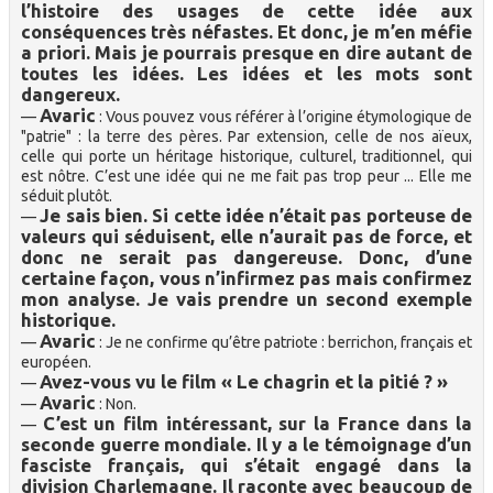
l’histoire des usages de cette idée aux
conséquences très néfastes. Et donc, je m’en méfie
a priori. Mais je pourrais presque en dire autant de
toutes les idées. Les idées et les mots sont
dangereux.
Avaric
—
: Vous pouvez vous référer à l’origine étymologique de
"patrie" : la terre des pères. Par extension, celle de nos aïeux,
celle qui porte un héritage historique, culturel, traditionnel, qui
est nôtre. C’est une idée qui ne me fait pas trop peur ... Elle me
séduit plutôt.
Je sais bien. Si cette idée n’était pas porteuse de
—
valeurs qui séduisent, elle n’aurait pas de force, et
donc ne serait pas dangereuse. Donc, d’une
certaine façon, vous n’infirmez pas mais confirmez
mon analyse. Je vais prendre un second exemple
historique.
Avaric
—
: Je ne confirme qu’être patriote : berrichon, français et
européen.
Avez-vous vu le film « Le chagrin et la pitié ? »
—
Avaric
—
: Non.
C’est un film intéressant, sur la France dans la
—
seconde guerre mondiale. Il y a le témoignage d’un
fasciste français, qui s’était engagé dans la
division Charlemagne. Il raconte avec beaucoup de