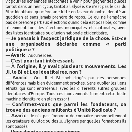
vit pour les échéances électorales à venir, pour gagner des places
tantôt dans un hémicycle, tantôt à l’Elysée. Ce n’est pas le cas du
Bloc Identitaire qui mène une lutte en faveur de notre identité au
quotidien et sans jamais prendre de repos. Ce qui ne l’empêche
pas de prendre part aux élections quand cela est possible, comme
récemment lors des élections municipales et cantonales, avec
des listes identitaires ou d’union nationale et identitaire,
Je pensais à l’aspect juridique de la chose. Est-ce
—
une organisation déclarée comme « parti
politique » ?
Avaric
—
: Aucune idée.
C’est pourtant intéressant.
—
À l’origine, il y avait plusieurs mouvements. Les
—
JI, le BI et Les identitaires, non ?
Avaric
—
: Oui. JI et BI sont dirigés par des personnes
différentes mais bien évidemment proches. Sans oublier les liens
étroits qui sont entretenus avec les différents autres groupes
identitaires d’Europe. Tous ces mouvements forment cette belle
machine identitaire en plein essor !
Confirmez-vous que parmi les fondateurs, on
—
trouve des anciens militants d’Unité Radicale ?
Avaric
—
: Je n’ai pas l’honneur de connaître personnellement
les créateurs du Bloc ou des JI. J’ignore par quelles formations ils
sont passés.
Vous devriez vous renseigner.