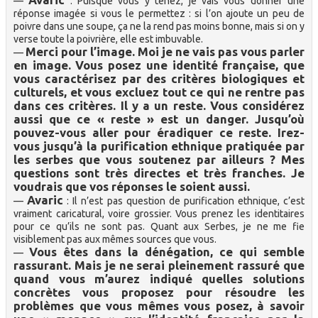
—
: Puisque vous y tenez, je vais vous donner une
réponse imagée si vous le permettez : si l’on ajoute un peu de
poivre dans une soupe, ça ne la rend pas moins bonne, mais si on y
verse toute la poivrière, elle est imbuvable.
Merci pour l’image. Moi je ne vais pas vous parler
—
en image. Vous posez une identité française, que
vous caractérisez par des critères biologiques et
culturels, et vous excluez tout ce qui ne rentre pas
dans ces critères. Il y a un reste. Vous considérez
aussi que ce « reste » est un danger. Jusqu’où
pouvez-vous aller pour éradiquer ce reste. Irez-
vous jusqu’à la purification ethnique pratiquée par
les serbes que vous soutenez par ailleurs ? Mes
questions sont très directes et très franches. Je
voudrais que vos réponses le soient aussi.
Avaric
—
: Il n’est pas question de purification ethnique, c’est
vraiment caricatural, voire grossier. Vous prenez les identitaires
pour ce qu’ils ne sont pas. Quant aux Serbes, je ne me fie
visiblement pas aux mêmes sources que vous.
Vous êtes dans la dénégation, ce qui semble
—
rassurant. Mais je ne serai pleinement rassuré que
quand vous m’aurez indiqué quelles solutions
concrètes vous proposez pour résoudre les
problèmes que vous mêmes vous posez, à savoir