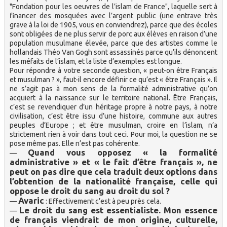
"Fondation pour les oeuvres de l’islam de France", laquelle sert à
financer des mosquées avec l’argent public (une entrave très
grave à la loi de 1905, vous en conviendrez), parce que des écoles
sont obligées de ne plus servir de porc aux élèves en raison d’une
population musulmane élevée, parce que des artistes comme le
hollandais Théo Van Gogh sont assassinés parce qu’ils dénoncent
les méfaits de l’islam, et la liste d’exemples est longue.
Pour répondre à votre seconde question, « peut-on être Français
et musulman ? », faut-il encore définir ce qu’est « être Français ». Il
ne s’agit pas à mon sens de la formalité administrative qu’on
acquiert à la naissance sur le territoire national. Être Français,
c’est se revendiquer d’un héritage propre à notre pays, à notre
civilisation, c’est être issu d’une histoire, commune aux autres
peuples d’Europe ; et être musulman, croire en l’islam, n’a
strictement rien à voir dans tout ceci. Pour moi, la question ne se
pose même pas. Elle n’est pas cohérente.
Quand vous opposez « la formalité
—
administrative » et « le fait d’être français », ne
peut on pas dire que cela traduit deux options dans
l’obtention de la nationalité française, celle qui
oppose le droit du sang au droit du sol ?
Avaric
—
: Effectivement c’est à peu près cela.
Le droit du sang est essentialiste. Mon essence
—
de français viendrait de mon origine, culturelle,