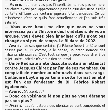
—
Avaric
—
: Je n’en vois pas l’intérêt. Je ne suis pas un nervi
gauchiste excité par l’appartenance passée d’un des siens à telle
ou telle officine que certains jugeraient tendancieuse. Ce qui
m’intéresse c’est ce qu’ils font actuellement, et j’en suis très
satisfait.
Vous avez beau me dire que vous ne vous
—
intéressez pas à l’histoire des fondateurs de votre
groupe, vous devez bien imaginer qu’ils n’ont pas
changé en si peu de temps. Le BI date de 2002.
Avaric
—
: Je sais que certains, j’ai Fabrice Robert en tête, sont
passés par le FN, comme, je le pense, un grand nombre des
militants identitaires. C’est tout ce que je peux vous dire à ce
sujet. Unité Radicale n’évoque rien pour moi.
Unité Radicale a été dissoute suite à un attentat
—
contre Jacques Chirac par l’un de ses membres. On
comptait de nombreux néo-nazis dans ses rangs.
Guillaume Luyt a appartenu à cette formation et il
est l’un des fondateur du BI. Fabrice Robert
également.
Avaric
—
: D’accord, et ?
Donc ce voisinage là non plus ne vous dérange
—
pas non plus ?
Avaric
—
: Les fondateurs des identitaires sont compétents et