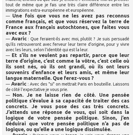
tout de même que je fais une très claire différence entre les
immigrations extra-européenne et européenne.
Une fois que vous ne les avez pas reconnus
—
comme français, et que vous réservez la terre de
France aux français autochtones, que faites vous
avec eux ?
Avaric
—
: Que feraient-ils avec moi, plutôt ? Je suis persuadé
qu’ils retrouveront avec ferveur leur terre d’origine, pour y vivre
avec les leurs, selon l’identité qui est la leur.
Et s’ils ne veulent pas repartir, parce que leur
—
terre d’origine, c’est comme la vôtre, c’est celle où
ils sont nés, où ils ont grandi, où ils ont leurs
souvenirs d’enfance et leurs amis, et même leur
langue maternelle. Que ferez-vous ?
Avaric
—
: Avec des "si" on mettrait Paris en bouteille. Laissons
de côté l’expectative je vous prie.
Non. Je ne laisse rien de côté. Une pensée
—
politique s’évalue à sa capacité de traiter des cas
concrets. Je vous pose des cas très concrets.
J’attends une réponse de vous, qui soit dans la
logique de votre pensée politique. Sinon, j’en
déduirai que votre pensée politique n’a pas de
logique, ou qu’elle a une logique dissimulée.
Avaric