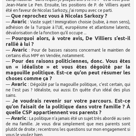
Jean-Marie Le Pen. Ensuite, les positions de P. de Villiers ayant
été en faveur de Nicolas Sarkozy, j’ai rompu avec ce parti.
Que reprochez vous à Nicolas Sarkozy ?
—
Avaric
—
: Vaste sujet ! Immigration choisie (subie, à mon sens),
adhésion de la Turquie à l’UE, européisme et atlantisme latents,
dévalorisation de la fonction qu’il occupe ...
Pourquoi alors, à votre avis, De Villiers s’est-il
—
rallié à lui ?
Avaric
—
: Pour de basses raisons concernant le maintien de
certains élus MPF en Vendée, notamment.
Pour des raisons politiciennes, donc. Vous êtes
—
un « idéaliste » et vous êtes dégoûté par la
magouille politique. Est-ce qu’on peut résumer les
choses comme ça ?
Avaric
—
: Dégoûté par la magouille politique, c’est certain, qui
ne l’est pas ? Idéaliste, oui aussi. En quête d’un idéal des plus
sains.
Je voudrais revenir sur votre parcours. Est-ce
—
qu’on faisait de la politique dans votre famille ? À
quelle CSP appartiennent vos parents ?
Avaric
—
: La politique n’a jamais été un sujet très abordé au sein
de ma famille. Je vous dirai simplement que mes parents sont
plutôt de droite ; recentrons les questions sur mon engagement si
vous le voulez bien.