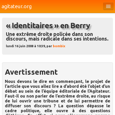
agitateur.org
Éditoriaux
« Identitaires » en Berry
Bourges & le Cher
Une extrême droite policée dans son
Société
discours, mais radicale dans ses intentions.
Culture
lundi 16 juin 2008 à 10:39, par
bombix
Médias
Dossiers
Avertissement
Brèves
Nous devons le dire en commençant, le projet de
l’article que vous allez lire a d’abord été l’objet d’un
débat au sein de l’équipe éditoriale de l’Agitateur.
Faut-il ou non parler de l’extrême droite, au risque
de lui ouvrir une tribune et de lui permettre de
diffuser son discours ? La question dépasse le
cadre politique, elle ouvre à des questions