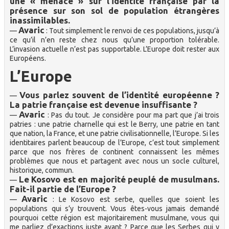
une « menace » sur l’identité française par la
présence sur son sol de population étrangères
inassimilables.
Avaric
—
: Tout simplement le renvoi de ces populations, jusqu’à
ce qu’il n’en reste chez nous qu’une proportion tolérable.
L’invasion actuelle n’est pas supportable. L’Europe doit rester aux
Européens.
L’Europe
Vous parlez souvent de l’identité européenne ?
—
La patrie française est devenue insuffisante ?
Avaric
—
: Pas du tout. Je considère pour ma part que j’ai trois
patries : une patrie charnelle qui est le Berry, une patrie en tant
que nation, la France, et une patrie civilisationnelle, l’Europe. Si les
identitaires parlent beaucoup de l’Europe, c’est tout simplement
parce que nos frères de continent connaissent les mêmes
problèmes que nous et partagent avec nous un socle culturel,
historique, commun.
Le Kosovo est en majorité peuplé de musulmans.
—
Fait-il partie de l’Europe ?
Avaric
—
: Le Kosovo est serbe, quelles que soient les
populations qui s’y trouvent. Vous êtes-vous jamais demandé
pourquoi cette région est majoritairement musulmane, vous qui
me parliez d’exactions juste avant ? Parce que les Serbes qui y