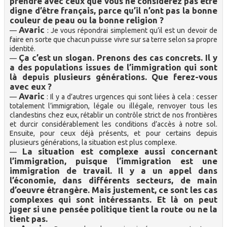
prendre avec ceux que vous ne considérez pas être
digne d’être français, parce qu’il n’ont pas la bonne
couleur de peau ou la bonne religion ?
Avaric
—
: Je vous répondrai simplement qu’il est un devoir de
faire en sorte que chacun puisse vivre sur sa terre selon sa propre
identité.
Ça c’est un slogan. Prenons des cas concrets. Il y
—
a des populations issues de l’immigration qui sont
là depuis plusieurs générations. Que ferez-vous
avec eux ?
Avaric
—
: Il y a d’autres urgences qui sont liées à cela : cesser
totalement l’immigration, légale ou illégale, renvoyer tous les
clandestins chez eux, rétablir un contrôle strict de nos frontières
et durcir considérablement les conditions d’accès à notre sol.
Ensuite, pour ceux déjà présents, et pour certains depuis
plusieurs générations, la situation est plus complexe.
La situation est complexe aussi concernant
—
l’immigration, puisque l’immigration est une
immigration de travail. Il y a un appel dans
l’économie, dans différents secteurs, de main
d’oeuvre étrangère. Mais justement, ce sont les cas
complexes qui sont intéressants. Et là on peut
juger si une pensée politique tient la route ou ne la
tient pas.