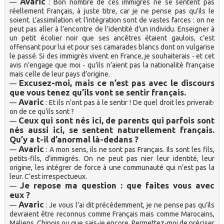
Avaric
—
: Bon nombre de ces immigrés ne se sentent pas
réellement Français, à juste titre, car je ne pense pas qu’ils le
soient. L’assimilation et l’intégration sont de vastes farces : on ne
peut pas aller à l’encontre de l’identité d’un individu. Enseigner à
un petit écolier noir que ses ancêtres étaient gaulois, c’est
offensant pour lui et pour ses camarades blancs dont on vulgarise
le passé. Si des immigrés vivent en France, je souhaiterais - et cet
avis n’engage que moi - qu’ils n’aient pas la nationalité française
mais celle de leur pays d’origine.
Excusez-moi, mais ce n’est pas avec le discours
—
que vous tenez qu’ils vont se sentir français.
Avaric
—
: Et ils n’ont pas à le sentir ! De quel droit les priverait-
on de ce qu’ils sont ?
Ceux qui sont nés ici, de parents qui parfois sont
—
nés aussi ici, se sentent naturellement français.
Qu’y a t-il d’anormal là-dedans ?
Avaric
—
: A mon sens, ils ne sont pas Français. Ils sont les fils,
petits-fils, d’immigrés. On ne peut pas nier leur identité, leur
origine, les intégrer de force à une communauté qui n’est pas la
leur. C’est irrespectueux.
Je repose ma question : que faites vous avec
—
eux ?
Avaric
—
: Je vous l’ai dit précédemment, je ne pense pas qu’ils
devraient être reconnus comme Français mais comme Marocains,
Maliens, Chinois ou que sais-je encore. Permettez-moi de préciser