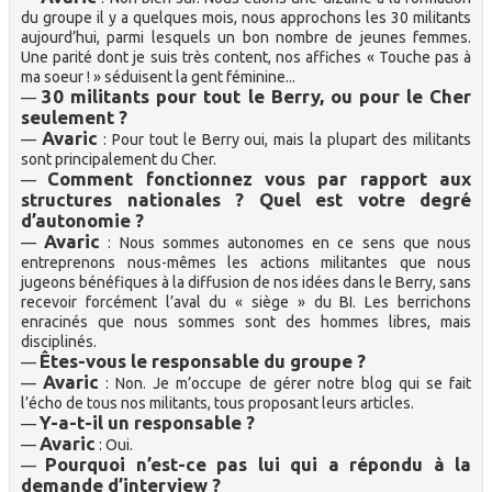
du groupe il y a quelques mois, nous approchons les 30 militants
aujourd’hui, parmi lesquels un bon nombre de jeunes femmes.
Une parité dont je suis très content, nos affiches « Touche pas à
ma soeur ! » séduisent la gent féminine...
30 militants pour tout le Berry, ou pour le Cher
—
seulement ?
Avaric
—
: Pour tout le Berry oui, mais la plupart des militants
sont principalement du Cher.
Comment fonctionnez vous par rapport aux
—
structures nationales ? Quel est votre degré
d’autonomie ?
Avaric
—
: Nous sommes autonomes en ce sens que nous
entreprenons nous-mêmes les actions militantes que nous
jugeons bénéfiques à la diffusion de nos idées dans le Berry, sans
recevoir forcément l’aval du « siège » du BI. Les berrichons
enracinés que nous sommes sont des hommes libres, mais
disciplinés.
Êtes-vous le responsable du groupe ?
—
Avaric
—
: Non. Je m’occupe de gérer notre blog qui se fait
l’écho de tous nos militants, tous proposant leurs articles.
Y-a-t-il un responsable ?
—
Avaric
—
: Oui.
Pourquoi n’est-ce pas lui qui a répondu à la
—
demande d’interview ?