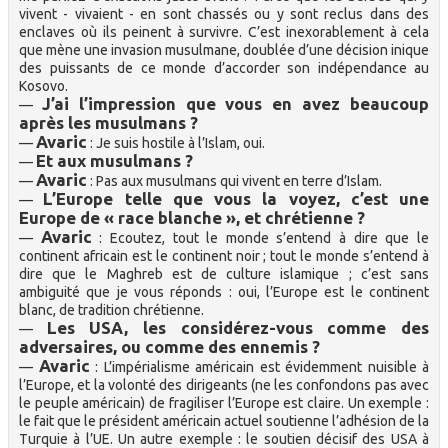
vivent - vivaient - en sont chassés ou y sont reclus dans des
enclaves où ils peinent à survivre. C’est inexorablement à cela
que mène une invasion musulmane, doublée d’une décision inique
des puissants de ce monde d’accorder son indépendance au
Kosovo.
J’ai l’impression que vous en avez beaucoup
—
après les musulmans ?
Avaric
—
: Je suis hostile à l’Islam, oui.
Et aux musulmans ?
—
Avaric
—
: Pas aux musulmans qui vivent en terre d’Islam.
L’Europe telle que vous la voyez, c’est une
—
Europe de « race blanche », et chrétienne ?
Avaric
—
: Ecoutez, tout le monde s’entend à dire que le
continent africain est le continent noir ; tout le monde s’entend à
dire que le Maghreb est de culture islamique ; c’est sans
ambiguité que je vous réponds : oui, l’Europe est le continent
blanc, de tradition chrétienne.
Les USA, les considérez-vous comme des
—
adversaires, ou comme des ennemis ?
Avaric
—
: L’impérialisme américain est évidemment nuisible à
l’Europe, et la volonté des dirigeants (ne les confondons pas avec
le peuple américain) de fragiliser l’Europe est claire. Un exemple :
le fait que le président américain actuel soutienne l’adhésion de la
Turquie à l’UE. Un autre exemple : le soutien décisif des USA à