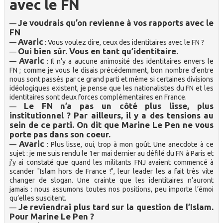
avec le FN
Je voudrais qu’on revienne à vos rapports avec le
—
FN
Avaric
—
: Vous voulez dire, ceux des identitaires avec le FN ?
Oui bien sûr. Vous en tant qu’identitaire.
—
Avaric
—
: Il n’y a aucune animosité des identitaires envers le
FN ; comme je vous le disais précédemment, bon nombre d’entre
nous sont passés par ce grand parti et même si certaines divisions
idéologiques existent, je pense que les nationalistes du FN et les
identitaires sont deux forces complémentaires en France.
Le FN n’a pas un côté plus lisse, plus
—
institutionnel ? Par ailleurs, il y a des tensions au
sein de ce parti. On dit que Marine Le Pen ne vous
porte pas dans son coeur.
Avaric
—
: Plus lisse, oui, trop à mon goût. Une anecdote à ce
sujet : je me suis rendu le 1er mai dernier au défilé du FN à Paris et
j’y ai constaté que quand les militants FNJ avaient commencé à
scander "Islam hors de France !", leur leader les a fait très vite
changer de slogan. Une crainte que les identitaires n’auront
jamais : nous assumons toutes nos positions, peu importe l’émoi
qu’elles suscitent.
Je reviendrai plus tard sur la question de l’Islam.
—
Pour Marine Le Pen ?