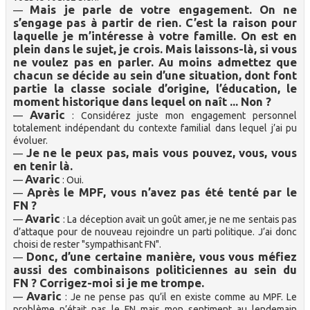
Mais je parle de votre engagement. On ne
—
s’engage pas à partir de rien. C’est la raison pour
laquelle je m’intéresse à votre famille. On est en
plein dans le sujet, je crois. Mais laissons-là, si vous
ne voulez pas en parler. Au moins admettez que
chacun se décide au sein d’une situation, dont font
partie la classe sociale d’origine, l’éducation, le
moment historique dans lequel on naît ... Non ?
Avaric
—
: Considérez juste mon engagement personnel
totalement indépendant du contexte familial dans lequel j’ai pu
évoluer.
Je ne le peux pas, mais vous pouvez, vous, vous
—
en tenir là.
Avaric
—
: Oui.
Après le MPF, vous n’avez pas été tenté par le
—
FN ?
Avaric
—
: La déception avait un goût amer, je ne me sentais pas
d’attaque pour de nouveau rejoindre un parti politique. J’ai donc
choisi de rester "sympathisant FN".
Donc, d’une certaine manière, vous vous méfiez
—
aussi des combinaisons politiciennes au sein du
FN ? Corrigez-moi si je me trompe.
Avaric
—
: Je ne pense pas qu’il en existe comme au MPF. Le
problème n’était pas le FN mais mon sentiment au lendemain