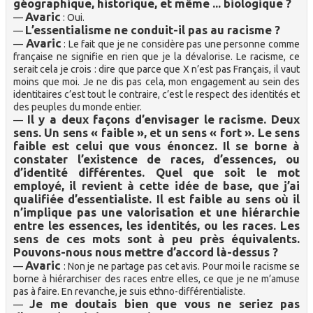
géographique, historique, et même ... biologique ?
Avaric
—
: Oui.
L’essentialisme ne conduit-il pas au racisme ?
—
Avaric
—
: Le fait que je ne considère pas une personne comme
française ne signifie en rien que je la dévalorise. Le racisme, ce
serait cela je crois : dire que parce que X n’est pas Français, il vaut
moins que moi. Je ne dis pas cela, mon engagement au sein des
identitaires c’est tout le contraire, c’est le respect des identités et
des peuples du monde entier.
Il y a deux façons d’envisager le racisme. Deux
—
sens. Un sens « faible », et un sens « fort ». Le sens
faible est celui que vous énoncez. Il se borne à
constater l’existence de races, d’essences, ou
d’identité différentes. Quel que soit le mot
employé, il revient à cette idée de base, que j’ai
qualifiée d’essentialiste. Il est faible au sens où il
n’implique pas une valorisation et une hiérarchie
entre les essences, les identités, ou les races. Les
sens de ces mots sont à peu près équivalents.
Pouvons-nous nous mettre d’accord là-dessus ?
Avaric
—
: Non je ne partage pas cet avis. Pour moi le racisme se
borne à hiérarchiser des races entre elles, ce que je ne m’amuse
pas à faire. En revanche, je suis ethno-différentialiste.
Je me doutais bien que vous ne seriez pas
—