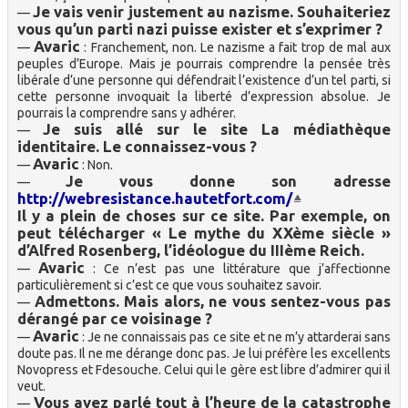
Je vais venir justement au nazisme. Souhaiteriez
—
vous qu’un parti nazi puisse exister et s’exprimer ?
Avaric
—
: Franchement, non. Le nazisme a fait trop de mal aux
peuples d’Europe. Mais je pourrais comprendre la pensée très
libérale d’une personne qui défendrait l’existence d’un tel parti, si
cette personne invoquait la liberté d’expression absolue. Je
pourrais la comprendre sans y adhérer.
Je suis allé sur le site La médiathèque
—
identitaire. Le connaissez-vous ?
Avaric
—
: Non.
Je vous donne son adresse
—
http://webresistance.hautetfort.com/
Il y a plein de choses sur ce site. Par exemple, on
peut télécharger « Le mythe du XXème siècle »
d’Alfred Rosenberg, l’idéologue du IIIème Reich.
Avaric
—
: Ce n’est pas une littérature que j’affectionne
particulièrement si c’est ce que vous souhaitez savoir.
Admettons. Mais alors, ne vous sentez-vous pas
—
dérangé par ce voisinage ?
Avaric
—
: Je ne connaissais pas ce site et ne m’y attarderai sans
doute pas. Il ne me dérange donc pas. Je lui préfère les excellents
Novopress et Fdesouche. Celui qui le gère est libre d’admirer qui il
veut.
Vous avez parlé tout à l’heure de la catastrophe
—