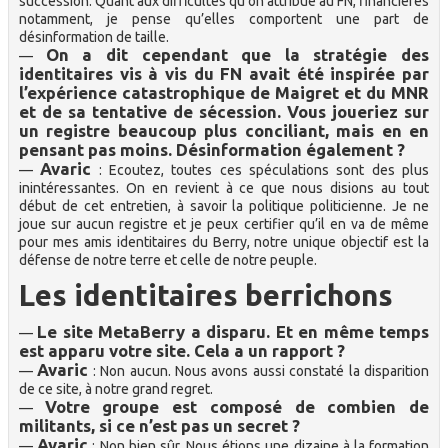
succession. Quant aux difficultés qu’on attribue au FN, financières
notamment, je pense qu’elles comportent une part de
désinformation de taille.
On a dit cependant que la stratégie des
—
identitaires vis à vis du FN avait été inspirée par
l’expérience catastrophique de Maigret et du MNR
et de sa tentative de sécession. Vous joueriez sur
un registre beaucoup plus conciliant, mais en en
pensant pas moins. Désinformation également ?
Avaric
—
: Ecoutez, toutes ces spéculations sont des plus
inintéressantes. On en revient à ce que nous disions au tout
début de cet entretien, à savoir la politique politicienne. Je ne
joue sur aucun registre et je peux certifier qu’il en va de même
pour mes amis identitaires du Berry, notre unique objectif est la
défense de notre terre et celle de notre peuple.
Les identitaires berrichons
Le site MetaBerry a disparu. Et en même temps
—
est apparu votre site. Cela a un rapport ?
Avaric
—
: Non aucun. Nous avons aussi constaté la disparition
de ce site, à notre grand regret.
Votre groupe est composé de combien de
—
militants, si ce n’est pas un secret ?
Avaric
—
: Non bien sûr. Nous étions une dizaine à la formation