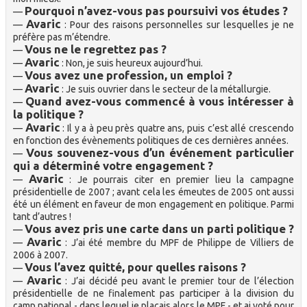
Pourquoi n’avez-vous pas poursuivi vos études ?
—
Avaric
—
: Pour des raisons personnelles sur lesquelles je ne
préfère pas m’étendre.
Vous ne le regrettez pas ?
—
Avaric
—
: Non, je suis heureux aujourd’hui.
Vous avez une profession, un emploi ?
—
Avaric
—
: Je suis ouvrier dans le secteur de la métallurgie.
Quand avez-vous commencé à vous intéresser à
—
la politique ?
Avaric
—
: Il y a à peu près quatre ans, puis c’est allé crescendo
en fonction des évènements politiques de ces dernières années.
Vous souvenez-vous d’un événement particulier
—
qui a déterminé votre engagement ?
Avaric
—
: Je pourrais citer en premier lieu la campagne
présidentielle de 2007 ; avant cela les émeutes de 2005 ont aussi
été un élément en faveur de mon engagement en politique. Parmi
tant d’autres !
Vous avez pris une carte dans un parti politique ?
—
Avaric
—
: J’ai été membre du MPF de Philippe de Villiers de
2006 à 2007.
Vous l’avez quitté, pour quelles raisons ?
—
Avaric
—
: J’ai décidé peu avant le premier tour de l’élection
présidentielle de ne finalement pas participer à la division du
camp national - dans lequel je plaçais alors le MPF - et ai voté pour