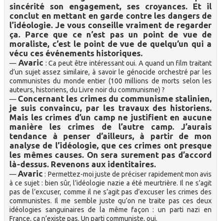
sincérité son engagement, ses croyances. Et il
conclut en mettant en garde contre les dangers de
l’idéologie. Je vous conseille vraiment de regarder
ça. Parce que ce n’est pas un point de vue de
moraliste, c’est le point de vue de quelqu’un qui a
vécu ces événements historiques.
Avaric
—
: Ca peut être intéressant oui. A quand un film traitant
d’un sujet assez similaire, à savoir le génocide orchestré par les
communistes du monde entier (100 millions de morts selon les
auteurs, historiens, du Livre noir du communisme) ?
Concernant les crimes du communisme stalinien,
—
je suis convaincu, par les travaux des historiens.
Mais les crimes d’un camp ne justifient en aucune
manière les crimes de l’autre camp. J’aurais
tendance à penser d’ailleurs, à partir de mon
analyse de l’idéologie, que ces crimes ont presque
les mêmes causes. On sera surement pas d’accord
là-dessus. Revenons aux identitaires.
Avaric
—
: Permettez-moi juste de préciser rapidement mon avis
à ce sujet : bien sûr, l’idéologie nazie a été meurtrière. Il ne s’agit
pas de l’excuser, comme il ne s’agit pas d’excuser les crimes des
communistes. Il me semble juste qu’on ne traite pas ces deux
idéologies sanguinaires de la même façon : un parti nazi en
France, ça n’existe pas. Un parti communiste, oui.