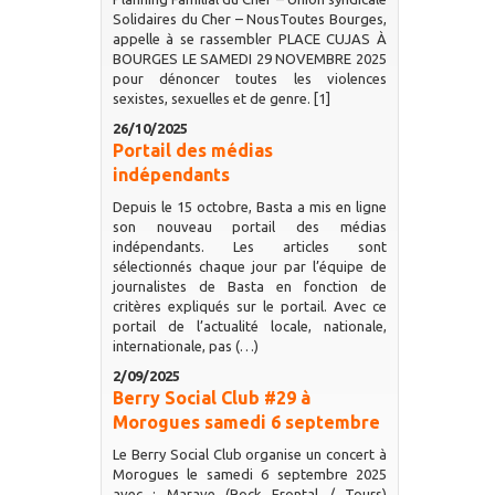
Solidaires du Cher – NousToutes Bourges,
appelle à se rassembler PLACE CUJAS À
BOURGES LE SAMEDI 29 NOVEMBRE 2025
pour dénoncer toutes les violences
sexistes, sexuelles et de genre. [1]
26/10/2025
Portail des médias
indépendants
Depuis le 15 octobre, Basta a mis en ligne
son nouveau portail des médias
indépendants. Les articles sont
sélectionnés chaque jour par l’équipe de
journalistes de Basta en fonction de
critères expliqués sur le portail. Avec ce
portail de l’actualité locale, nationale,
internationale, pas (…)
2/09/2025
Berry Social Club #29 à
Morogues samedi 6 septembre
Le Berry Social Club organise un concert à
Morogues le samedi 6 septembre 2025
avec : Marave (Rock Frontal / Tours)