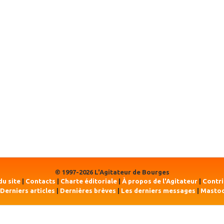
© 1997-2026 L'Agitateur de Bourges
du site
|
Contacts
|
Charte éditoriale
|
À propos de l'Agitateur
|
Contr
Derniers articles
|
Dernières brèves
|
Les derniers messages
|
Masto