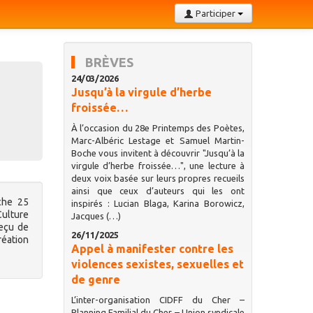
Participer
BRÈVES
24/03/2026
Jusqu’à la virgule d’herbe
froissée…
À l’occasion du 28e Printemps des Poètes,
Marc-Albéric Lestage et Samuel Martin-
Boche vous invitent à découvrir "Jusqu’à la
virgule d’herbe froissée…", une lecture à
deux voix basée sur leurs propres recueils
ainsi que ceux d’auteurs qui les ont
che 25
inspirés : Lucian Blaga, Karina Borowicz,
Culture
Jacques (…)
reçu de
26/11/2025
réation
Appel à manifester contre les
violences sexistes, sexuelles et
de genre
L’inter-organisation CIDFF du Cher –
Planning Familial du Cher – Union syndicale