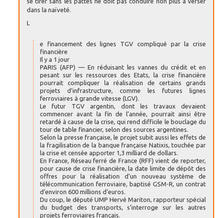
se tirer sans les pattes ne doit pas conduire non plus à verser
dans la naïveté.
L
e financement des lignes TGV compliqué par la crise
financière
Il y a 1 jour
PARIS (AFP) — En réduisant les vannes du crédit et en
pesant sur les ressources des Etats, la crise financière
pourrait compliquer la réalisation de certains grands
projets d’infrastructure, comme les futures lignes
ferroviaires à grande vitesse (LGV).
Le futur TGV argentin, dont les travaux devaient
commencer avant la fin de l’année, pourrait ainsi être
retardé à cause de la crise, qui rend difficile le bouclage du
tour de table financier, selon des sources argentines.
Selon la presse française, le projet subit aussi les effets de
la fragilisation de la banque française Natixis, touchée par
la crise et censée apporter 1,3 milliard de dollars.
En France, Réseau ferré de France (RFF) vient de reporter,
pour cause de crise financière, la date limite de dépôt des
offres pour la réalisation d’un nouveau système de
télécommunication ferroviaire, baptisé GSM-R, un contrat
d’environ 600 millions d’euros.
Du coup, le député UMP Hervé Mariton, rapporteur spécial
du budget des transports, s’interroge sur les autres
projets ferroviaires français.