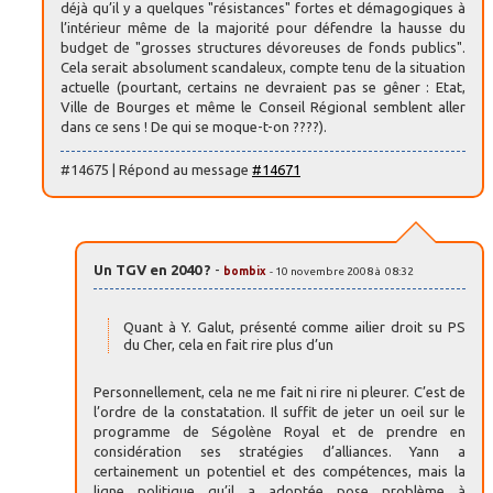
déjà qu’il y a quelques "résistances" fortes et démagogiques à
l’intérieur même de la majorité pour défendre la hausse du
budget de "grosses structures dévoreuses de fonds publics".
Cela serait absolument scandaleux, compte tenu de la situation
actuelle (pourtant, certains ne devraient pas se gêner : Etat,
Ville de Bourges et même le Conseil Régional semblent aller
dans ce sens ! De qui se moque-t-on ????).
#14675 | Répond au message
#14671
Un TGV en 2040 ?
-
bombix
- 10 novembre 2008 à 08:32
Quant à Y. Galut, présenté comme ailier droit su PS
du Cher, cela en fait rire plus d’un
Personnellement, cela ne me fait ni rire ni pleurer. C’est de
l’ordre de la constatation. Il suffit de jeter un oeil sur le
programme de Ségolène Royal et de prendre en
considération ses stratégies d’alliances. Yann a
certainement un potentiel et des compétences, mais la
ligne politique qu’il a adoptée pose problème à