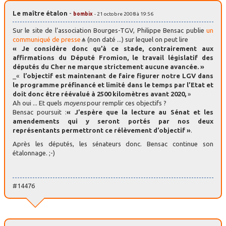
Le maître étalon
-
bombix
- 21 octobre 2008 à 19:56
Sur le site de l’association Bourges-TGV, Philippe Bensac publie
un
communiqué de presse
(non daté ...) sur lequel on peut lire
« Je considère donc qu’à ce stade, contrairement aux
affirmations du Député Fromion, le travail législatif des
députés du Cher ne marque strictement aucune avancée. »
_«
l’objectif est maintenant de faire figurer notre LGV dans
le programme préfinancé et limité dans le temps par l’Etat et
doit donc être réévalué à 2500 kilomètres avant 2020,
»
Ah oui ... Et quels
moyens
pour remplir ces objectifs ?
Bensac poursuit :
« J’espère que la lecture au Sénat et les
amendements qui y seront portés par nos deux
représentants permettront ce rélèvement d’objectif »
.
Après les députés, les sénateurs donc. Bensac continue son
étalonnage. ;-)
#14476