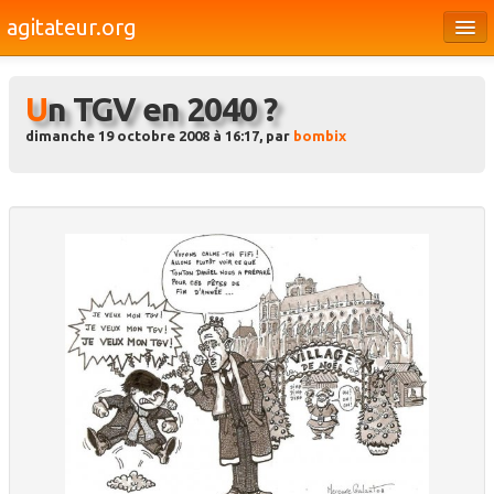
agitateur.org
Éditoriaux
Un TGV en 2040 ?
Bourges & le Cher
dimanche 19 octobre 2008 à 16:17, par
bombix
Société
Culture
Médias
Dossiers
Brèves