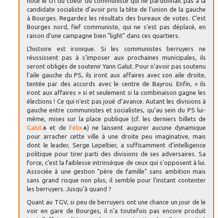
noté le cri du coeur du communiste qui ne pardonnait pas à la
candidate socialiste d’avoir pris la tête de l’union de la gauche
à Bourges. Regardez les résultats des bureaux de votes. C’est
Bourges nord, fief communiste, qui ne s’est pas déplacé, en
raison d’une campagne bien "light" dans ces quartiers.
L’histoire est ironique. Si les communistes berruyers ne
réussissent pas à s’imposer aux prochaines municipales, ils
seront obligés de soutenir Yann Galut. Pour n’avoir pas soutenu
l’aile gauche du PS, ils iront aux affaires avec son aile droite,
tentée par des accords avec le centre de Bayrou. Enfin, « ils
iront aux affaires » si et seulement si la combinaison gagne les
élections ! Ce qui n’est pas joué d’avance. Autant les divisions à
gauche entre communistes et socialistes, qu’au sein du PS lui-
même, mises sur la place publique (cf. les derniers billets de
Galut
et de
Félix
) ne laissent augurer aucune dynamique
pour arracher cette ville à une droite peu imaginative, mais
dont le leader, Serge Lepeltier, a suffisamment d’intelligence
politique pour tirer parti des divisions de ses adversaires. Sa
force, c’est la faiblesse intrinsèque de ceux qui s’opposent à lui.
Associée à une gestion "père de famille" sans ambition mais
sans grand risque non plus, il semble pour l’instant contenter
les berruyers. Jusqu’à quand ?
Quant au TGV, si peu de berruyers ont une chance un jour de le
voir en gare de Bourges, il n’a toutefois pas encore produit