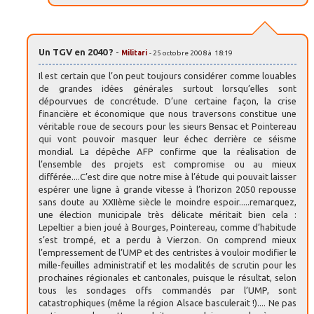
Un TGV en 2040 ?
-
Militari
- 25 octobre 2008 à 18:19
Il est certain que l’on peut toujours considérer comme louables
de grandes idées générales surtout lorsqu’elles sont
dépourvues de concrétude. D’une certaine façon, la crise
financière et économique que nous traversons constitue une
véritable roue de secours pour les sieurs Bensac et Pointereau
qui vont pouvoir masquer leur échec derrière ce séisme
mondial. La dépêche AFP confirme que la réalisation de
l’ensemble des projets est compromise ou au mieux
différée....C’est dire que notre mise à l’étude qui pouvait laisser
espérer une ligne à grande vitesse à l’horizon 2050 repousse
sans doute au XXIIème siècle le moindre espoir.....remarquez,
une élection municipale très délicate méritait bien cela :
Lepeltier a bien joué à Bourges, Pointereau, comme d’habitude
s’est trompé, et a perdu à Vierzon. On comprend mieux
l’empressement de l’UMP et des centristes à vouloir modifier le
mille-feuilles administratif et les modalités de scrutin pour les
prochaines régionales et cantonales, puisque le résultat, selon
tous les sondages offs commandés par l’UMP, sont
catastrophiques (même la région Alsace basculerait !).... Ne pas