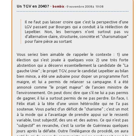
Un TGV en 2040 ?
-
bombix
- 9 novembre 2008 à 19:08
Il ne faut pas laisser croire que c’est la perspective d’une
LGV passant par Bourges qui a conduit à la réélection de
Lepeltier. Non, les berruyers n’ont surtout pas vu
d’alternative claire, structurée, concrète et "charismatique"
pour faire pièce au sortant
Vous seriez bien aimable de rappeler le contexte : 1) une
élection qui s’est jouée à quelques voix 2) une très forte
abstention qui a désservi essentiellement la candidate de "La
gauche Unie" ; le projet TGV, pour le candidat Lepeltier au bilan
bien mince, a été une aubaine pour doper un programme fort
maigre, et lui a permis de relancer sa campagne. Il a été
annoncé comme "le projet majeur" de l’ancien ministre de
l’environnement. On peut donc dire que s’il ne lui a pas permis
de gagner, il lui a surtout permis de ne pas perdre. En face, I.
Félix était à la tête d’une union hétéroclite qui ne l’a pas
soutenue. Vous parlez d’un déficit de "charisme" ; c’est un mot
à la mode qui a l’avantage de prendre appui sur le ressenti
variable, tout subjectif, des uns et des autres. Ce qui n’est pas
"subjectif" en revanche, c’est la sortie de Guérineau quelques
jours après la défaite. Outre l’inélégance du procédé, on aura