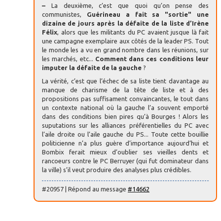
–
La deuxième, c’est que quoi qu’on pense des
communistes,
Guérineau a fait sa "sortie" une
dizaine de jours après la défaite de la liste d’Irène
Félix
, alors que les militants du PC avaient jusque là fait
une campagne exemplaire aux côtés de la leader PS. Tout
le monde les a vu en grand nombre dans les réunions, sur
les marchés, etc...
Comment dans ces conditions leur
imputer la défaite de la gauche
?
La vérité, c’est que l’échec de sa liste tient davantage au
manque de charisme de la tête de liste et à des
propositions pas suffisament convaincantes, le tout dans
un contexte national où la gauche l’a souvent emporté
dans des conditions bien pires qu’à Bourges ! Alors les
suputations sur les alliances préférentielles du PC avec
l’aile droite ou l’aile gauche du PS... Toute cette bouillie
politicienne n’a plus guère d’importance aujourd’hui et
Bombix ferait mieux d’oublier ses vieilles dents et
rancoeurs contre le PC Berruyer (qui fut dominateur dans
la ville) s’il veut produire des analyses plus crédibles.
#20957 | Répond au message
#14662