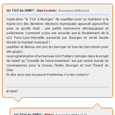
Un TGV en 2040 ?
-
Alain Cordelier
- 8 novembre 2008 à 23:43
L’opération "le TGV à Bourges" de Lepeltier pour se maintenir à la
mairie lors des dernières élections municipales apparaît aujourd’hui
pour ce qu’elle était : une petite manoeuvre démagogique et
politicienne. Comment croire une seconde que le doublement de la
LGV Paris-Lyon-Marseille passerait par Bourges et serait lancée
durant ce mandat municipal ?
Lepeltier et Bensac ont pris les berruyer et tous les berrichons pour
des gogos.
La programmation d’un barreau LGV Poitiers-Limoges dans le projet
de relatif au "Grenelle de l’environnement" est par contre lourde de
conséquences pour la Creuse, l’Indre, Bourges et tout l’Ouest du
Cher.
Et dire aussi que ce pauvre Pointereau n’a rien compris !
#14647
Un TGV en 2040 ?
-
Militari
- 9 novembre 2008 à 15:19