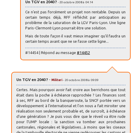
Un TGV en 2040 ?
- 20 octobre 2008 à 04:14
Ce n’est pas forcément un projet non rentable. Depuis un
certain temps déjà, RFF réfléchit par anticipation au
problème de la saturation de la LGV Paris-Lyon. Une ligne
Paris-Clermont-Lyon pourrait être une solution.
Mais de toute façon il vaut mieux imaginer qu’il faudra un
certain temps avant que ne se fasse cette ligne...
#14454 | Répond au message
#14452
Un TGV en 2040 ?
-
Militari
- 20 octobre 2008 à 09:09
Certes. Mais pourquoi avoir fait croire aux berrichons que tout
était dans la poche à échéance rapprochée ? Les finances sont
à sec, RFF au bord de la banqueroute, la SNCF portée vers un
développement à l’international et l’on nous a fait miroiter une
réalisation non seulement probable et, de surcroît, à échéance
d’une génération ? Je puis vous dire que le réveil va être rude
pour l’UMP locale : la sanction va tomber aux prochaines
cantonales, régionales et législatives...à moins que les ciseaux
de la tambouille électorale ne vienne redécouper les cantons et