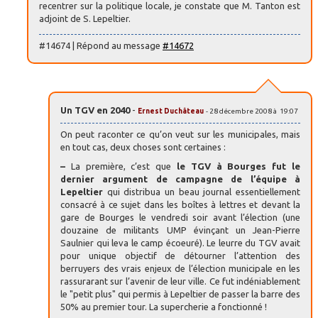
recentrer sur la politique locale, je constate que M. Tanton est
adjoint de S. Lepeltier.
#14674 | Répond au message
#14672
Un TGV en 2040
-
Ernest Duchâteau
- 28 décembre 2008 à 19:07
On peut raconter ce qu’on veut sur les municipales, mais
en tout cas, deux choses sont certaines :
–
La première, c’est que
le TGV à Bourges fut le
dernier argument de campagne de l’équipe à
Lepeltier
qui distribua un beau journal essentiellement
consacré à ce sujet dans les boîtes à lettres et devant la
gare de Bourges le vendredi soir avant l’élection (une
douzaine de militants UMP évinçant un Jean-Pierre
Saulnier qui leva le camp écoeuré). Le leurre du TGV avait
pour unique objectif de détourner l’attention des
berruyers des vrais enjeux de l’élection municipale en les
rassurarant sur l’avenir de leur ville. Ce fut indéniablement
le "petit plus" qui permis à Lepeltier de passer la barre des
50% au premier tour. La supercherie a fonctionné !