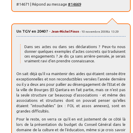
#14671 | Répond au message
#14669
Un TGV en 2040 ?
-
Jean-Michel Pinon
- 10 novembre 2008 à 13:29
Dans ses actes ou dans ses déclarations ? Peux-tu nous
donner quelques exemples d’actes concrets qui traduisent
ces engagements ? Je dis ça sans arrière-pensée, je serais
vraiment ravi d’en prendre connaissance.
On sait déjà qu’il va maintenir des aides qui étaient censée être
exceptionnelles et non reconductibles versées l’année dernière
ou il y a deux ans pour pallier au désengagement de l’Etat et de
la ville de Bourges (El Qantara en fait partie, mais ce n’est pas
la seule structure car beaucoup d’associations - et même des
associations et structures dont on pouvait penser qu’elles
étaient "intouchables" (ex : FOL et assos annexes), sont en
grandes difficultés.
Pour le reste, on verra ce qu’il en est justement de ce côté là
lors de la présentation du budget du Conseil Général dans le
domaine de la culture et de l’éducation, même si je crois savoir