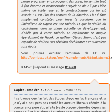
puisse progresser en provoquant des crises, lui semble tout
à fait énorme et inconcevable ! Hayek ne nie-t-il pas l’idée
même de table rase et le constructivisme qui lui est
associé ? C’est l’un des centres de la doctrine. Eh ! Il faut
simplement constater, pour lever le paradoxe, que le
libéralisme de Hayek est une théorie. Et que la réalité du
capitalisme, dans sa phase actuelle de développement,
n’obéit pas à cette théorie. Le capitalisme se moque
éperdument de Hayek, ce qu’Alain Gérard Slama n’est pas
capable de réaliser. Des révisions déchirantes s’en suivraient
sans doute
Vous pouvez écouter l’émission de FC ici.
http://bombix.agitateur.free.fr/complements/NM/nklein.mp3
#14570 | Répond au message
#14568
Capitalisme éthique ?
- 5 novembre 2008 à 13:05
Il se trouve que j’ai fait des études d’ego en fac française et si
je n’y ai a peu près pas étudié les auteurs libéraux réduits à la
concurrence pure et parfaite (vaste blague démodée depuis les
années 60) et à quelques équations sans sous jasent intelectuel