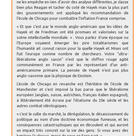
ne les empêche en rien d’avoir des analyse différentes, je classe
bien plus Reagan et tacher du coté de Hayek mais la plus part
des gouvernements ont appliqué les recommandation de
l’école de Chicago pour combattre l’inflation France comprise.
« Et que c’est par le monde anglo-américain que les idées de
Hayek et de Friedman ont été promues et valorisées sur la
scène intellectuelle mondiale. » . Vous parlez d’une époque ou
l’Europe voyaient émerger les pire totalitarismes que
l’humanité ait connut raison pour la quelle Hayek et Mises ont
fuit l’europe comme nombre de chercheurs. Votre "ultra-
libéralisme anglo saxon" n’est que le chiffon rouge agité
communément en France par les représentant d’un anti-
américanisme primaire. La pensée de Hayek n’est pas plus
anglo-saxonne que la physique de Einstein.
L’école de Chicago en revanche est l’héritière de l’école de
Manchester et s’est imposé la bas parce que le libéralisme
européen )anglais, suisse, autrichien, français italien espagnol),
à littéralement été écrase par l’étatisme du 20e siècle et les
autres combat idéologiques.
« c’est le culte du marché, la dérégulation, le désaisissement du
politique au nom d’une doctrine économique fumeuse, et les
conséquences catastrophiques qui en découlent et qui auront
un impact très concret sur la vie des gens. Si vous avez des
lumières là-dessus, merci de nous en faire part. »