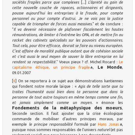
sociétés fragiles parce que complexes
[...]
L’âpreté au gain de
cette nouvelle couche de rapaces, actionnaires et dirigeants,
pousse aujourd’hui les entreprises à la fraude, pour compte
personnel ou pour compte d’autrui. Je ne vois pas la justice
capable de triompher de forces aussi massives.
" et de conclure :
"
Il va devenir nécessaire de plafonner fiscalement les hautes
rémunérations, de limiter à l’extrême les OPA, et de mettre fin au
racket des cabinets spécialisés sur les pouvoirs d’actionnaires.
Tout cela, pour être efficace, devrait se faire au niveau européen.
C’est affaire de moralité publique autant que de cohésion sociale
et c’est aussi le seul moyen de sauver la libre entreprise en lui
rendant sa respectabilité.
" Voeux pieux ? cf. Michel Rocard :
Le
Le Monde
capitalisme éthique, un principe fragile
,
,
09.01.2007
[
6
]
On se reportera à ce sujet aux démonstrations kantiennes
qui fondent notre morale laïque : «
Agis de telle sorte que tu
traites l’humanité aussi bien dans ta personne que dans la
personne de tout autre toujours en même temps comme une fin,
et jamais simplement comme un moyen.
» énonce les
Fondements de la métaphysique des moeurs
,
Seconde section. Il faut ajouter que la crise écologique
commande de mobiliser d’autres principes moraux, par
exemple
le principe responsabilité
formulé par
Hans Jonas
,
puisque nous sommes responsables de l’univers
naturel
(et pas