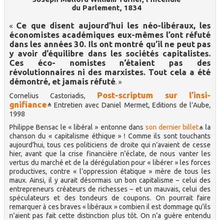
du Parlement, 1834
Ce que disent aujourd’hui les néo-libéraux, les
«
économistes académiques eux-mêmes l’ont réfuté
dans les années 30. Ils ont montré qu’il ne peut pas
y avoir d’équilibre dans les sociétés capitalistes.
Ces éco- nomistes n’étaient pas des
révolutionnaires ni des marxistes. Tout cela a été
démontré, et jamais réfuté
. »
Post-scriptum sur l’insi-
Cornelius Castoriadis,
gnifiance
Entretien avec Daniel Mermet, Editions de l’Aube,
1998
Philippe Bensac le « libéral » entonne dans
son dernier billet
la
chanson du « capitalisme éthique » ! Comme ils sont touchants
aujourd’hui, tous ces politiciens de droite qui n’avaient de cesse
hier, avant que la crise financière n’éclate, de nous vanter les
vertus du marché et de la dérégulation pour « libérer » les forces
productives, contre « l’oppression étatique » mère de tous les
maux. Ainsi, il y aurait désormais un bon capitalisme – celui des
entrepreneurs créateurs de richesses – et un mauvais, celui des
spéculateurs et des tondeurs de coupons. On pourrait faire
remarquer à ces braves « libéraux » combien il est dommage qu’ils
n’aient pas fait cette distinction plus tôt. On n’a guère entendu