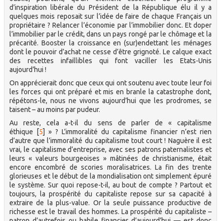
d’inspiration libérale du Président de la République élu il y a
quelques mois reposait sur l’idée de faire de chaque Français un
propriétaire ? Relancer l’économie par l’immobilier donc. Et doper
l’immobilier par le crédit, dans un pays rongé par le chômage et la
précarité. Booster la croissance en (sur)endettant les ménages
dont le pouvoir d’achat ne cesse d’être grignoté. Le calque exact
des recettes infaillibles qui font vaciller les Etats-Unis
aujourd’hui !
On apprécierait donc que ceux qui ont soutenu avec toute leur foi
les forces qui ont préparé et mis en branle la catastrophe dont,
répétons-le, nous ne vivons aujourd’hui que les prodromes, se
taisent – au moins par pudeur.
Au reste, cela a-t-il du sens de parler de « capitalisme
éthique
[
5
]
» ? L’immoralité du capitalisme financier n’est rien
d’autre que l’immoralité du capitalisme tout court ! Naguère il est
vrai, le capitalisme d’entreprise, avec ses patrons paternalistes et
leurs « valeurs bourgeoises » mâtinées de christianisme, était
encore encombré de scories moralisatrices. La fin des trente
glorieuses et le début de la mondialisation ont simplement épuré
le système. Sur quoi repose-t-il, au bout de compte ? Partout et
toujours, la prospérité du capitaliste repose sur sa capacité à
extraire de la plus-value. Or la seule puissance productive de
richesse est le travail des hommes. La prospérité du capitaliste –
patron d’autrefois ou habile financier d’aujourd’hui — est donc