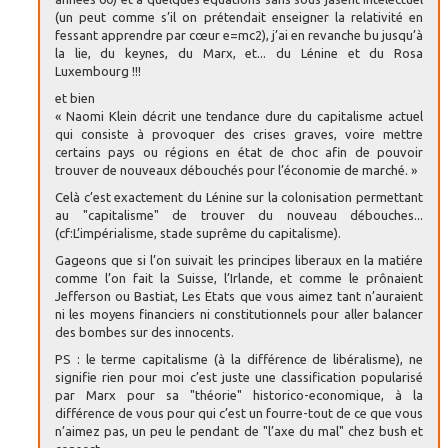
(un peut comme s’il on prétendait enseigner la relativité en
fessant apprendre par cœur e=mc2), j’ai en revanche bu jusqu’à
la lie, du keynes, du Marx, et... du Lénine et du Rosa
Luxembourg !!!
et bien
« Naomi Klein décrit une tendance dure du capitalisme actuel
qui consiste à provoquer des crises graves, voire mettre
certains pays ou régions en état de choc afin de pouvoir
trouver de nouveaux débouchés pour l’économie de marché. »
Celà c’est exactement du Lénine sur la colonisation permettant
au "capitalisme" de trouver du nouveau débouches...
(cf:L’impérialisme, stade suprême du capitalisme).
Gageons que si l’on suivait les principes liberaux en la matiére
comme l’on fait la Suisse, l’Irlande, et comme le prônaient
Jefferson ou Bastiat, Les Etats que vous aimez tant n’auraient
ni les moyens financiers ni constitutionnels pour aller balancer
des bombes sur des innocents.
PS : le terme capitalisme (à la différence de libéralisme), ne
signifie rien pour moi c’est juste une classification popularisé
par Marx pour sa "théorie" historico-economique, à la
différence de vous pour qui c’est un fourre-tout de ce que vous
n’aimez pas, un peu le pendant de "l’axe du mal" chez bush et