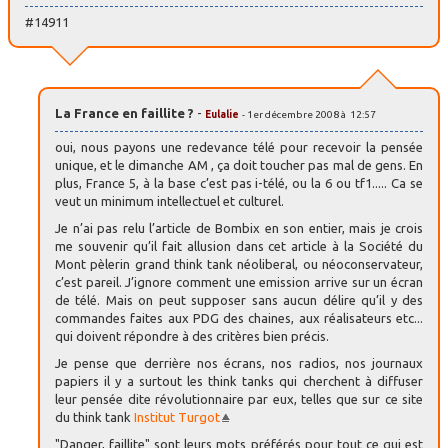
#14911
La France en faillite ?
-
Eulalie
- 1er décembre 2008 à 12:57
oui, nous payons une redevance télé pour recevoir la pensée
unique, et le dimanche AM , ça doit toucher pas mal de gens. En
plus, France 5, à la base c’est pas i-télé, ou la 6 ou tf1..... Ca se
veut un minimum intellectuel et culturel.
Je n’ai pas relu l’article de Bombix en son entier, mais je crois
me souvenir qu’il fait allusion dans cet article à la Société du
Mont pèlerin grand think tank néoliberal, ou néoconservateur,
c’est pareil. J’ignore comment une emission arrive sur un écran
de télé. Mais on peut supposer sans aucun délire qu’il y des
commandes faites aux PDG des chaines, aux réalisateurs etc...
qui doivent répondre à des critères bien précis.
Je pense que derrière nos écrans, nos radios, nos journaux
papiers il y a surtout les think tanks qui cherchent à diffuser
leur pensée dite révolutionnaire par eux, telles que sur ce site
du think tank
Institut Turgot
"Danger, faillite" sont leurs mots préférés pour tout ce qui est