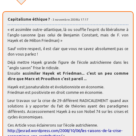
Capitalisme éthique ?
- 3 novembre 2008 à 17:17
« et assimilée outre-atlantique, là ou souffle l’esprit du libéralisme à
l’anglo-saxonne (pas celui de Benjamin Constant, mais de F. von
Hayek et de Milton Friedman) »
Sauf votre respect, il est clair que vous ne savez absolument pas ce
don vous parlez !
Déjà mettre Hayek grande figure de l’école autrichienne dans les
"anglo saxon" frise le ridicule.
Ensuite
assimiler Hayek et Friedman... c’est un peu comme
dire que Marx et Proudhon c’est pareil ...
Hayek est jusnaturaliste et évolutionniste en économie.
Friedman est positiviste en droit comme en économie.
Leur travaux sur la crise de 29 différent RADICALEMENT quand aux
solutions à y apporter du fait de théories ayant des paradigmes
différents. Accessoirement Hayek à eu son Nobel 74 sur les crises et
cycles économiques.
Ces Article vous éclairerons sur l’école autrichienne.
http://jesrad.wordpress.com/2008/10/06/les-raisons-de-la-crise-