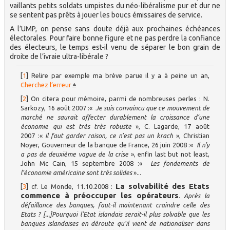
vaillants petits soldats umpistes du néo-libéralisme pur et dur ne
se sentent pas prêts à jouer les boucs émissaires de service.
A l’UMP, on pense sans doute déjà aux prochaines échéances
électorales. Pour faire bonne figure et ne pas perdre la confiance
des électeurs, le temps est-il venu de séparer le bon grain de
droite de l’ivraie ultra-libérale ?
[
1
]
Relire par exemple ma brève parue il y a à peine un an,
Cherchez l’erreur
[
2
]
On citera pour mémoire, parmi de nombreuses perles : N.
Sarkozy, 16 août 2007 :«
Je suis convaincu que ce mouvement de
marché ne saurait affecter durablement la croissance d’une
économie qui est très très robuste
», C. Lagarde, 17 août
2007 :«
Il faut garder raison, ce n’est pas un krach
», Christian
Noyer, Gouverneur de la banque de France, 26 juin 2008 :«
Il n’y
a pas de deuxième vague de la crise
», enfin last but not least,
John Mc Cain, 15 septembre 2008 :«
Les fondements de
l’économie américaine sont très solides
»...
La solvabilité des Etats
[
3
]
cf. Le Monde, 11.10.2008 :
commence à préoccuper les opérateurs
.
Après la
défaillance des banques, faut-il maintenant craindre celle des
Etats ? [...]Pourquoi l’Etat islandais serait-il plus solvable que les
banques islandaises en déroute qu’il vient de nationaliser dans