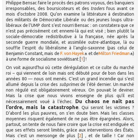
Philippe Bensac faire le procès des patrons voyous, des banquiers
irresponsables, des boursicoteurs et des
traders
fous avant ce
mois d’octobre 2008. Qu’on examine la littérature à destination
des militants de Démocratie Libérale ou des jeunes loups ultra-
libéraux de l’UMP dont s’est nourri Bensac : on constatera que ce
n’est pas précisément cet ennemi-là qui est visé ; bien plutôt la
sociale-démocratie redistributive à la française, née après la
seconde guerre mondiale, et assimilée outre-atlantique, là ou
souffle l’esprit du libéralisme à l’anglo-saxonne (pas celui de
Benjamin Constant, mais de
F. von Hayek
et de
Milton Friedman
)
à une forme de socialisme soviétisant
[
1
]
!
On voit aujourd’hui où cette dérégulation et ce culte du marché
roi – qui viennent de loin mais ont débuté pour de bon dans les
années 80 — nous ont menés. C’est un grand incendie qui s’est
allumé depuis la crise des
subprimes
de l’été dernier. Un marché
non régulé est obligatoirement véreux. On pouvait le deviner.
Mais la crise que nous vivons enseigne de plus qu’il est
Du chaos ne naît pas
nécessairement voué à l’échec.
l’ordre, mais la catastrophe
. Qui seront les victimes ?
D’abord les plus pauvres, on s’en doute bien. Mais les classes
moyennes risquent également de ne pas être épargnées. Alors,
partout, on tente de nous faire croire que la crise est endiguée et
que ses effets seront limités, grâce aux interventions des États.
Mais c’est un mensonge de plus
[
2
]
, et de taille ! Car non