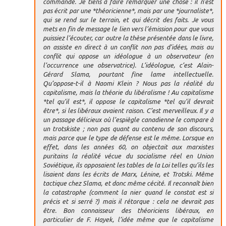
commandé. Je tiens à faire remarquer une chose : il n’est
pas écrit par une *théoricienne*, mais par une *journaliste*,
qui se rend sur le terrain, et qui décrit des faits. Je vous
mets en fin de message le lien vers l’émission pour que vous
puissiez l’écouter, car outre la thèse présentée dans le livre,
on assiste en direct à un conflit non pas d’idées, mais au
conflit qui oppose un idéologue à un observateur (en
l’occurrence une observatrice). L’idéologue, c’est Alain-
Gérard Slama, pourtant fine lame intellectuelle.
Qu’oppose-t-il à Naomi Klein ? Nous pas la réalité du
capitalisme, mais la théorie du libéralisme ! Au capitalisme
*tel qu’il est*, il oppose le capitalisme *tel qu’il devrait
être*, si les libéraux avaient raison. C’est merveilleux. Il y a
un passage délicieux où l’espiègle canadienne le compare à
un trotskiste ; non pas quant au contenu de son discours,
mais parce que le type de défense est le même. Lorsque en
effet, dans les années 60, on objectait aux marxistes
puritains la réalité vécue du socialisme réel en Union
Soviétique, ils opposaient les tables de la Loi telles qu’ils les
lisaient dans les écrits de Marx, Lénine, et Trotski. Même
tactique chez Slama, et donc même cécité. Il reconnaît bien
la catastrophe (comment la nier quand le constat est si
précis et si serré ?) mais il rétorque : cela ne devrait pas
être. Bon connaisseur des théoriciens libéraux, en
particulier de F. Hayek, l’idée même que le capitalisme