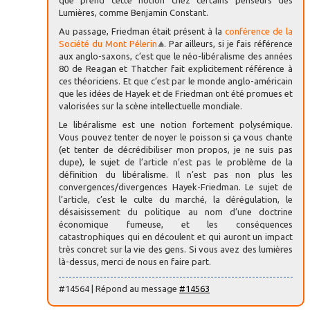
que prend cette notion chez certains penseurs des
Lumières, comme Benjamin Constant.
Au passage, Friedman était présent à la
conférence de la
Société du Mont Pélerin
. Par ailleurs, si je fais référence
aux anglo-saxons, c’est que le néo-libéralisme des années
80 de Reagan et Thatcher fait explicitement référence à
ces théoriciens. Et que c’est par le monde anglo-américain
que les idées de Hayek et de Friedman ont été promues et
valorisées sur la scène intellectuelle mondiale.
Le libéralisme est une notion fortement polysémique.
Vous pouvez tenter de noyer le poisson si ça vous chante
(et tenter de décrédibiliser mon propos, je ne suis pas
dupe), le sujet de l’article n’est pas le problème de la
définition du libéralisme. Il n’est pas non plus les
convergences/divergences Hayek-Friedman. Le sujet de
l’article, c’est le culte du marché, la dérégulation, le
désaisissement du politique au nom d’une doctrine
économique fumeuse, et les conséquences
catastrophiques qui en découlent et qui auront un impact
très concret sur la vie des gens. Si vous avez des lumières
là-dessus, merci de nous en faire part.
#14564 | Répond au message
#14563