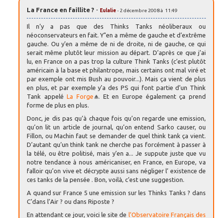
La France en faillite ?
-
Eulalie
- 2 décembre 2008 à 11:49
Il n’y a pas que des Thinks Tanks néoliberaux ou
néoconservateurs en fait. Y"en a même de gauche et d’extrême
gauche. Ou y’en a même de ni de droite, ni de gauche, ce qui
serait même plutôt leur mission au départ. D’après ce que j’ai
lu, en France on a pas trop la culture Think Tanks (c’est plutôt
américain à la base et philantrope, mais certains ont mal viré et
par exemple ont mis Bush au pouvoir...). Mais ça vient de plus
en plus, et par exemple y’a des PS qui font partie d’un Think
Tank appelé
La Forge
. Et en Europe également ça prend
forme de plus en plus.
Donc, je dis pas qu’à chaque fois qu’on regarde une emission,
qu’on lit un article de journal, qu’on entend Sarko causer, ou
Fillon, ou Machin faut se demander de quel think tank ça vient.
D’autant qu’un think tank ne cherche pas forcément à passer à
la télé, ou être politisé, mais y’en a... Je suppute juste que vu
notre tendance à nous américaniser, en France, en Europe, va
falloir qu’on vive et décrypte aussi sans négliger l’ existence de
ces tanks de la pensée . Bon, voilà, c’est une suggestion.
A quand sur France 5 une emission sur les Thinks Tanks ? dans
C’dans l’Air ? ou dans Riposte ?
En attendant ce jour, voici le site de
l’Observatoire Français des