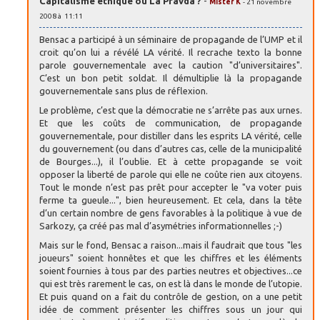
Capitalisme éthique ou La Pravda ?
-
Mister K
- 21 novembre
2008 à 11:11
Bensac a participé à un séminaire de propagande de l’UMP et il
croit qu’on lui a révélé LA vérité. Il recrache texto la bonne
parole gouvernementale avec la caution "d’universitaires".
C’est un bon petit soldat. Il démultiplie là la propagande
gouvernementale sans plus de réflexion.
Le problème, c’est que la démocratie ne s’arrête pas aux urnes.
Et que les coûts de communication, de propagande
gouvernementale, pour distiller dans les esprits LA vérité, celle
du gouvernement (ou dans d’autres cas, celle de la municipalité
de Bourges...), il l’oublie. Et à cette propagande se voit
opposer la liberté de parole qui elle ne coûte rien aux citoyens.
Tout le monde n’est pas prêt pour accepter le "va voter puis
ferme ta gueule...", bien heureusement. Et cela, dans la tête
d’un certain nombre de gens favorables à la politique à vue de
Sarkozy, ça créé pas mal d’asymétries informationnelles ;-)
Mais sur le fond, Bensac a raison...mais il faudrait que tous "les
joueurs" soient honnêtes et que les chiffres et les éléments
soient fournies à tous par des parties neutres et objectives...ce
qui est très rarement le cas, on est là dans le monde de l’utopie.
Et puis quand on a fait du contrôle de gestion, on a une petit
idée de comment présenter les chiffres sous un jour qui