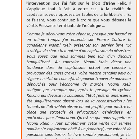
l’intervention que j’ai fait sur le blog d’Irène Félix. Il
s’applique tout à fait à votre cas. A la réalité du
capitalisme, vous opposez les tables de la loi libérale ... Et
ce faisant, vous continuez à croire que vous détenez la
vérité. Puissance terrifiante de l’idéologie ...
Comme je découvrais votre réponse, presque par hasard et
en même temps, j’ai entendu sur France Culture la
canadienne Naomi Klein présenter son dernier livre *La
stratégie du choc : la montée d’un capitalisme du désastre*.
Vous voyez que nous sommes bien loin d’un discours
tranquillisant. Au contraire. Naomi Klein décrit une
tendance dure du capitalisme actuel qui consiste à
provoquer des crises graves, voire mettre certains pays ou
régions en état de choc afin de pouvoir trouver de nouveaux
débouchés pour l’économie de marché. Noami Klein
souligne par exemple que, après le passage du cyclone
Katrina qui dévasta la Louisiane, l’Etat fédéral américain a
été singulièrement absent lors de la reconstruction ; les
tenants de l’ultra-libéralisme en ont profité pour mettre en
place une stratégie de privatisation généralisée, en
particulier pour l’éducation. Qu’est ce que nous rappelle ici
Naomi Klein ? Tout simplement cette vérité qui semble
oubliée : le capitalisme obéit à un /conatus/, une volonté de
puissance sans borne. Le livre semble passionnant, je l’ai