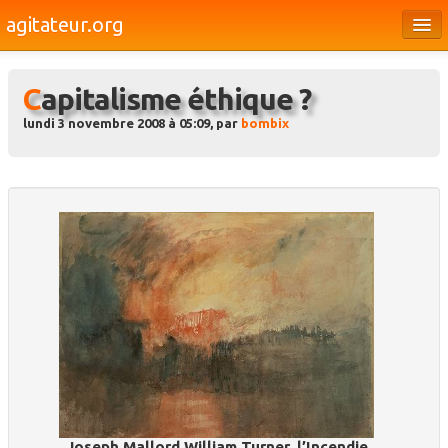
agitateur.org
Éditoriaux
Capitalisme éthique ?
Bourges & le Cher
lundi 3 novembre 2008 à 05:09, par
bombix
Société
Culture
Médias
Dossiers
Brèves
Joseph Mallord William Turner, l’Incendie