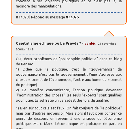
convient à ses objectifs politiques...et ce n’est pas là, la
moindre des manipulations.
#14828 | Répond au message
#14826
Capitalisme éthique ou La Pravda ?
-
bombix
- 21 novembre
2008 à 11:48
Oui, deux problèmes de "philosophie politique" dans ce blog
de Bensac.
1) L’idée que la politique, c’est la "gouvernance" (la
gouvernance n’est pas le gouvernement ; l’une s’adresse aux
choses = primat de l’économique, l’autre aux hommes = primat
du politique)
2) De manière concomitante, l’action politique devenant
"l’administration des choses", les seuls "experts" sont qualifiés
pour juger. Le suffrage universel est dès lors disqualifié.
1) Bien sûr tout cela est faux. On fait toujours de "la politique"
mais par d’autres moyens ;-) Mais alors il faut pour contrer ce
genre de discours en revenir à une critique de l’économie
politique. Merci Marx. L’économique est politique de part en
part.