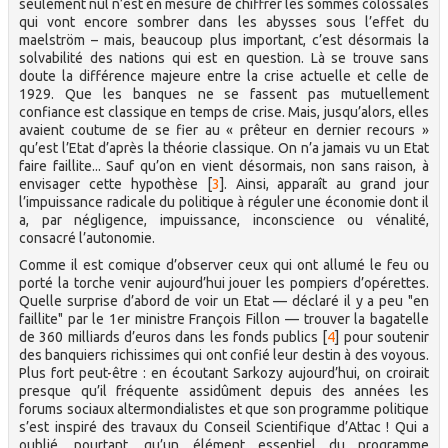
seulement nul n’est en mesure de chiffrer les sommes colossales
qui vont encore sombrer dans les abysses sous l’effet du
maelström – mais, beaucoup plus important, c’est désormais la
solvabilité des nations qui est en question. Là se trouve sans
doute la différence majeure entre la crise actuelle et celle de
1929. Que les banques ne se fassent pas mutuellement
confiance est classique en temps de crise. Mais, jusqu’alors, elles
avaient coutume de se fier au « prêteur en dernier recours »
qu’est l’Etat d’après la théorie classique. On n’a jamais vu un Etat
faire faillite... Sauf qu’on en vient désormais, non sans raison, à
envisager cette hypothèse
[
3
]
. Ainsi, apparaît au grand jour
l’impuissance radicale du politique à réguler une économie dont il
a, par négligence, impuissance, inconscience ou vénalité,
consacré l’autonomie.
Comme il est comique d’observer ceux qui ont allumé le feu ou
porté la torche venir aujourd’hui jouer les pompiers d’opérettes.
Quelle surprise d’abord de voir un Etat — déclaré il y a peu "en
faillite" par le 1er ministre François Fillon — trouver la bagatelle
de 360 milliards d’euros dans les fonds publics
[
4
]
pour soutenir
des banquiers richissimes qui ont confié leur destin à des voyous.
Plus fort peut-être : en écoutant Sarkozy aujourd’hui, on croirait
presque qu’il fréquente assidûment depuis des années les
forums sociaux altermondialistes et que son programme politique
s’est inspiré des travaux du Conseil Scientifique d’Attac ! Qui a
oublié, pourtant, qu’un élément essentiel du programme