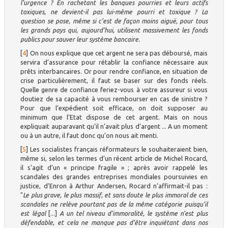
l’urgence ? En rachetant les banques pourries et leurs actifs
toxiques, ne devient-il pas lui-même pourri et toxique ? La
question se pose, même si c’est de façon moins aiguë, pour tous
les grands pays qui, aujourd’hui, utilisent massivement les fonds
publics pour sauver leur système bancaire.
[
4
]
On nous explique que cet argent ne sera pas déboursé, mais
servira d’assurance pour rétablir la confiance nécessaire aux
prêts interbancaires. Or pour rendre confiance, en situation de
crise particulièrement, il faut se baser sur des fonds réels.
Quelle genre de confiance feriez-vous à votre assureur si vous
doutiez de sa capacité à vous rembourser en cas de sinistre ?
Pour que l’expédient soit efficace, on doit supposer au
minimum que l’Etat dispose de cet argent. Mais on nous
expliquait auparavant qu’il n’avait plus d’argent ... A un moment
ou à un autre, il faut donc qu’on nous ait menti.
[
5
]
Les socialistes français réformateurs le souhaiteraient bien,
même si, selon les termes d’un récent article de Michel Rocard,
il s’agit d’un « principe fragile » ; après avoir rappelé les
scandales des grandes entreprises mondiales poursuivies en
justice, d’Enron à Arthur Andersen, Rocard n’affirmait-il pas :
"
Le plus grave, le plus massif, et sans doute le plus immoral de ces
scandales ne relève pourtant pas de la même catégorie puisqu’il
est légal
[...]
A un tel niveau d’immoralité, le système n’est plus
défendable, et cela ne manque pas d’être inquiétant dans nos