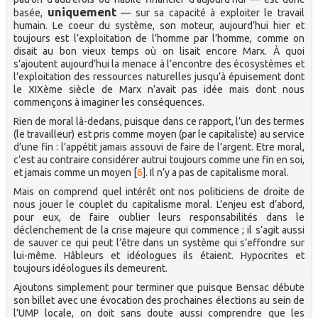
uniquement
basée,
— sur sa capacité à exploiter le travail
humain. Le coeur du système, son moteur, aujourd’hui hier et
toujours est l’exploitation de l’homme par l’homme, comme on
disait au bon vieux temps où on lisait encore Marx. À quoi
s’ajoutent aujourd’hui la menace à l’encontre des écosystèmes et
l’exploitation des ressources naturelles jusqu’à épuisement dont
le XIXème siècle de Marx n’avait pas idée mais dont nous
commençons à imaginer les conséquences.
Rien de moral là-dedans, puisque dans ce rapport, l’un des termes
(le travailleur) est pris comme moyen (par le capitaliste) au service
d’une fin : l’appétit jamais assouvi de faire de l’argent. Etre moral,
c’est au contraire considérer autrui toujours comme une fin en soi,
et jamais comme un moyen
[
6
]
. Il n’y a pas de capitalisme moral.
Mais on comprend quel intérêt ont nos politiciens de droite de
nous jouer le couplet du capitalisme moral. L’enjeu est d’abord,
pour eux, de faire oublier leurs responsabilités dans le
déclenchement de la crise majeure qui commence ; il s’agit aussi
de sauver ce qui peut l’être dans un système qui s’effondre sur
lui-même. Hâbleurs et idéologues ils étaient. Hypocrites et
toujours idéologues ils demeurent.
Ajoutons simplement pour terminer que puisque Bensac débute
son billet avec une évocation des prochaines élections au sein de
l’UMP locale, on doit sans doute aussi comprendre que les