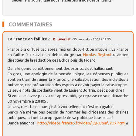
seulement social) que nous laisserons à nos descendants.
COMMENTAIRES
La France en faillite ?
-
B. Javerliat
- 30 novembre 2008 à 19:30
France 5 a diffusé cet après midi un docu-fiction intitulé « La France
en faillite ? » suivi d’un débat dirigé par
Nicolas Beytout
, ancien
directeur de la rédaction des Echos puis du Figaro.
Dans le genre conditionnement des esprits, c’est hallucinant.
En gros, une apologie de la pensée unique, les dépenses publiques
sont en train de ruiner la France, une culpabilisation des individus à
outrance, une préparation des esprits à devoir payer la catastrophe.
La seule note discordante vient de Laurent Joffrin, c’est pour dire !
Si vous ne l’avez pas vu cet apres-midi, ça repasse ce soir, dimanche
30 novembre à 23H05 .
Je sais, c’est tard, mais ç’est à voir tellement c’est incroyable.
Sarko n’a même pas besoin de nommer les dirigeants des chaînes
publiques, ils font la propagande de sa politique tous seuls !
Bande annonce :
http://videos.france5.fr/video/iLyROoafJYOx.html