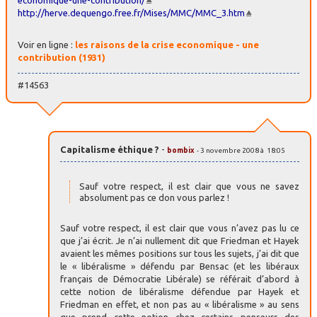
economique-une-contribution/
http://herve.dequengo.free.fr/Mises/MMC/MMC_3.htm
Voir en ligne :
les raisons de la crise economique - une
contribution (1931)
#14563
Capitalisme éthique ?
-
bombix
- 3 novembre 2008 à 18:05
Sauf votre respect, il est clair que vous ne savez
absolument pas ce don vous parlez !
Sauf votre respect, il est clair que vous n’avez pas lu ce
que j’ai écrit. Je n’ai nullement dit que Friedman et Hayek
avaient les mêmes positions sur tous les sujets, j’ai dit que
le « libéralisme » défendu par Bensac (et les libéraux
français de Démocratie Libérale) se référait d’abord à
cette notion de libéralisme défendue par Hayek et
Friedman en effet, et non pas au « libéralisme » au sens