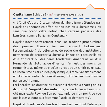
Capitalisme éthique ?
-
alf
- 4 novembre 2008 à 13:34
« référait d’abord à cette notion de libéralisme défendue par
Hayek et Friedman en effet, et non pas au « libéralisme » au
sens que prend cette notion chez certains penseurs des
Lumières, comme Benjamin Constant. »
Hayek s’inscrit parfaitement dans une tradition jusnaturaliste
des premier libéraux (en en rénovant brillamment
l’argumentation) de défense et de recherche des institutions
permettant de protéger la liberté à l’image de Tocqueville ou
d’un Constant ou des pères fondateurs Américains ou d’un
Hernando de Soto aujourd’hui, ça n’en est pas moins un
économiste au même titre qu’un Turgot ou un Smith ou un Say.
Le libéralisme n’est en rien polysémique, il recouvre simplement
un domaine vaste de compétences, difficilement maitrisable
par un seul homme.
Est libéral toute doctrine ou auteur qui cherche à
protéger les
droits dit "négatif" des individus
, ceci inclut les auteurs sus-
cité mais exclu Rawl ou Sen par exemple de mon point de vue
que je classe donc plutôt comme "sociaux-démocrates".
Hayek et Friedman s’entendaient trés bien au mont Pélerin ça