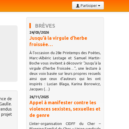
Participer
BRÈVES
24/03/2026
Jusqu’à la virgule d’herbe
froissée…
À l’occasion du 28e Printemps des Poètes,
Marc-Albéric Lestage et Samuel Martin-
Boche vous invitent à découvrir "Jusqu’à la
virgule d’herbe froissée…", une lecture à
deux voix basée sur leurs propres recueils
ainsi que ceux d’auteurs qui les ont
inspirés : Lucian Blaga, Karina Borowicz,
Jacques (…)
26/11/2025
ance de
Appel à manifester contre les
Gaulle.
violences sexistes, sexuelles et
scendus
 projet
de genre
L’inter-organisation CIDFF du Cher –
Planning Familial du Cher – Union syndicale