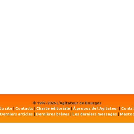
© 1997-2026 L'Agitateur de Bourges
du site
|
Contacts
|
Charte éditoriale
|
À propos de l'Agitateur
|
Contr
Derniers articles
|
Dernières brèves
|
Les derniers messages
|
Masto