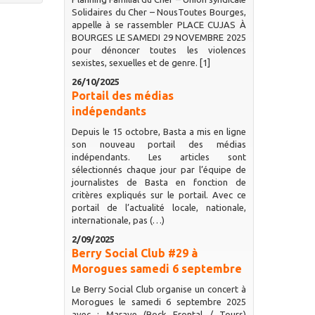
Solidaires du Cher – NousToutes Bourges,
appelle à se rassembler PLACE CUJAS À
BOURGES LE SAMEDI 29 NOVEMBRE 2025
pour dénoncer toutes les violences
sexistes, sexuelles et de genre. [1]
26/10/2025
Portail des médias
indépendants
Depuis le 15 octobre, Basta a mis en ligne
son nouveau portail des médias
indépendants. Les articles sont
sélectionnés chaque jour par l’équipe de
journalistes de Basta en fonction de
critères expliqués sur le portail. Avec ce
portail de l’actualité locale, nationale,
internationale, pas (…)
2/09/2025
Berry Social Club #29 à
Morogues samedi 6 septembre
Le Berry Social Club organise un concert à
Morogues le samedi 6 septembre 2025
avec : Marave (Rock Frontal / Tours)