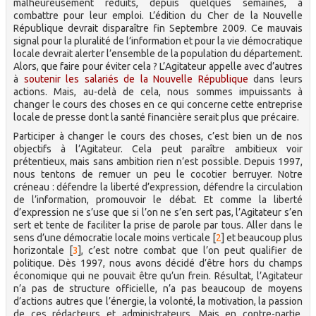
malheureusement réduits, depuis quelques semaines, à
combattre pour leur emploi. L’édition du Cher de la Nouvelle
République devrait disparaître fin Septembre 2009. Ce mauvais
signal pour la pluralité de l’information et pour la vie démocratique
locale devrait alerter l’ensemble de la population du département.
Alors, que faire pour éviter cela ? L’Agitateur appelle avec d’autres
à
soutenir les salariés de la Nouvelle République
dans leurs
actions. Mais, au-delà de cela, nous sommes impuissants à
changer le cours des choses en ce qui concerne cette entreprise
locale de presse dont la santé financière serait plus que précaire.
Participer à changer le cours des choses, c’est bien un de nos
objectifs à l’Agitateur. Cela peut paraître ambitieux voir
prétentieux, mais sans ambition rien n’est possible. Depuis 1997,
nous tentons de remuer un peu le cocotier berruyer. Notre
créneau : défendre la liberté d’expression, défendre la circulation
de l’information, promouvoir le débat. Et comme la liberté
d’expression ne s’use que si l’on ne s’en sert pas, l’Agitateur s’en
sert et tente de faciliter la prise de parole par tous. Aller dans le
sens d’une démocratie locale moins verticale
[
2
]
et beaucoup plus
horizontale
[
3
]
, c’est notre combat que l’on peut qualifier de
politique. Dès 1997, nous avons décidé d’être hors du champs
économique qui ne pouvait être qu’un frein. Résultat, l’Agitateur
n’a pas de structure officielle, n’a pas beaucoup de moyens
d’actions autres que l’énergie, la volonté, la motivation, la passion
de ces rédacteurs et administrateurs. Mais en contre-partie,