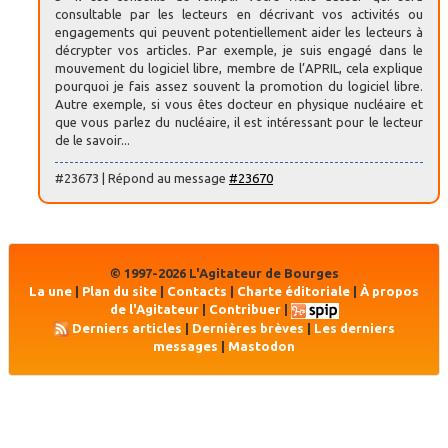
consultable par les lecteurs en décrivant vos activités ou
engagements qui peuvent potentiellement aider les lecteurs à
décrypter vos articles. Par exemple, je suis engagé dans le
mouvement du logiciel libre, membre de l’APRIL, cela explique
pourquoi je fais assez souvent la promotion du logiciel libre.
Autre exemple, si vous êtes docteur en physique nucléaire et
que vous parlez du nucléaire, il est intéressant pour le lecteur
de le savoir...
#23673 | Répond au message
#23670
© 1997-2026 L'Agitateur de Bourges
La une
|
Plan du site
|
Contacts
|
Charte éditoriale
|
À propos
de l'Agitateur
|
Contribuer
|
Derniers articles
|
Dernières brèves
|
Les derniers
messages
|
Mastodon