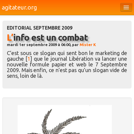
agitateur.org
Éditoriaux
EDITORIAL SEPTEMBRE 2009
Bourges & le Cher
L’info est un combat
Société
mardi 1er septembre 2009 à 06:00, par
Mister K
C’est sous ce slogan qui sent bon le marketing de
Culture
gauche
[
1
]
que le journal Libération va lancer une
nouvelle formule papier et web le 7 Septembre
Médias
2009. Mais enfin, ce n’est pas qu’un slogan vide de
sens, loin de là.
Dossiers
Brèves