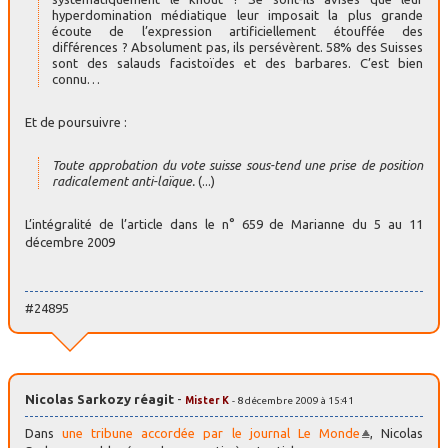
hyperdomination médiatique leur imposait la plus grande
écoute de l’expression artificiellement étouffée des
différences ? Absolument pas, ils persévèrent. 58% des Suisses
sont des salauds facistoïdes et des barbares. C’est bien
connu…
Et de poursuivre :
Toute approbation du vote suisse sous-tend une prise de position
radicalement anti-laïque.
(...)
L’intégralité de l’article dans le n° 659 de Marianne du 5 au 11
décembre 2009
#24895
Nicolas Sarkozy réagit
-
Mister K
- 8 décembre 2009 à 15:41
Dans
une tribune accordée par le journal Le Monde
, Nicolas