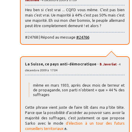
nationale
- 4 décembre 2009 à 01:09
Heu ben si c’est vrai ... CQFD vous même. C’est pas bien
mais c’est vrai. Ue majorité à 44% c’est pas 50% mais c’est
une majorité. Eh oui mon cher bomnix, le peuple allemand
peut être completement demeuré ! et alors ?
#24768 | Répond au message
#24766
La Suisse, ce pays anti-démocratique
-
B. Javerliat
- 4
décembre 2009 à 17:04
même en mars 1933, après deux mois de terreur et
de propagande, son parti n’obtient « que » 44 % des
suffrages
Cette phrase vient juste de faire tilt dans ma p’tite tête.
Parce que la possibilité d’accéder au pouvoir sans avoir la
majorité des suffrages, c’est justement ce que propose
Sarko avec le mode
d’élection à un tour des futurs
conseillers territoriaux
.