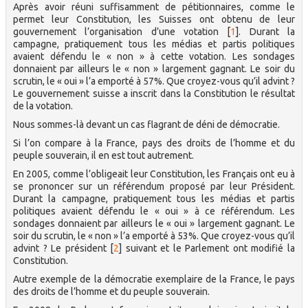
Après avoir réuni suffisamment de pétitionnaires, comme le
permet leur Constitution, les Suisses ont obtenu de leur
gouvernement l’organisation d’une votation
[
1
]
. Durant la
campagne, pratiquement tous les médias et partis politiques
avaient défendu le « non » à cette votation. Les sondages
donnaient par ailleurs le « non » largement gagnant. Le soir du
scrutin, le « oui » l’a emporté à 57%. Que croyez-vous qu’il advint ?
Le gouvernement suisse a inscrit dans la Constitution le résultat
de la votation.
Nous sommes-là devant un cas flagrant de déni de démocratie.
Si l’on compare à la France, pays des droits de l’homme et du
peuple souverain, il en est tout autrement.
En 2005, comme l’obligeait leur Constitution, les Français ont eu à
se prononcer sur un référendum proposé par leur Président.
Durant la campagne, pratiquement tous les médias et partis
politiques avaient défendu le « oui » à ce référendum. Les
sondages donnaient par ailleurs le « oui » largement gagnant. Le
soir du scrutin, le « non » l’a emporté à 53%. Que croyez-vous qu’il
advint ? Le président
[
2
]
suivant et le Parlement ont modifié la
Constitution.
Autre exemple de la démocratie exemplaire de la France, le pays
des droits de l’homme et du peuple souverain.