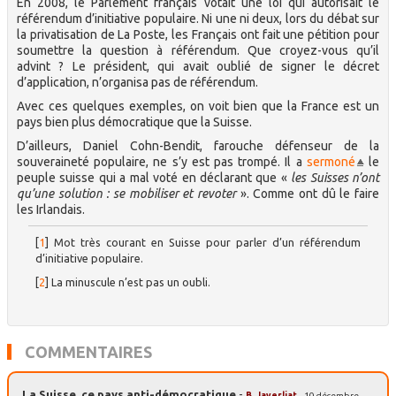
En 2008, le Parlement français votait une loi qui autorisait le
référendum d’initiative populaire. Ni une ni deux, lors du débat sur
la privatisation de La Poste, les Français ont fait une pétition pour
soumettre la question à référendum. Que croyez-vous qu’il
advint ? Le président, qui avait oublié de signer le décret
d’application, n’organisa pas de référendum.
Avec ces quelques exemples, on voit bien que la France est un
pays bien plus démocratique que la Suisse.
D’ailleurs, Daniel Cohn-Bendit, farouche défenseur de la
souveraineté populaire, ne s’y est pas trompé. Il a
sermoné
le
peuple suisse qui a mal voté en déclarant que «
les Suisses n’ont
qu’une solution : se mobiliser et revoter
». Comme ont dû le faire
les Irlandais.
[
1
]
Mot très courant en Suisse pour parler d’un référendum
d’initiative populaire.
[
2
]
La minuscule n’est pas un oubli.
COMMENTAIRES
La Suisse, ce pays anti-démocratique
-
B. Javerliat
- 10 décembre