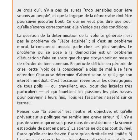
Je crois qu’il n’y a pas de sujets "trop sensibles pour être
soumis au peuple", et que la logique de la démocratie doit être
poursuivie jusqu’au bout. Ce qui ne veut pas dire que pour
qu’elle s’exerce correctement, elle n’exige pas des conditions.
La question de la détermination de la volonté générale n’est
pas le problème de "l’élite éclairée" ; si c’est un problème
moral, la conscience morale parle chez les plus simples. Le
problème qui se pose à la démocratie est un problème
d’éducation : faire en sorte que chaque citoyen soit en mesure
de décider du bien commun. En période difficile, en période de
crise, cette "voix de la conscience" a plus de mal à se faire
entendre. Chacun se détermine d’abord selon ce qu’il juge son
intérêt immédiat. C’est l’occasion rêvée pour les démagogues
de tous poils — qui travaillent, eux, pour des intérêts très
particuliers — et qui fouettent les passions les plus basses
pour parvenir à leurs fins. Tous les fascismes naissent sur ce
terreau.
Penser que "la science" est neutre et objective, et qu’elle
prévaut sur le politique me semble une grave erreur. 1) Il n’y a
pas de science qui ne soit prise dans des institutions - la science
est sociale de part en part. 2) La science ne dit pas tout du réel.
Parce qu’elle est inachevée. Parce qu’en droit elle est limitée. 3)
La science n’a rien à dire sur les valeurs, elle n’est pas et elle ne