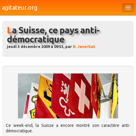
agitateur.org
Éditoriaux
La Suisse, ce pays anti-
Bourges & le Cher
démocratique
Société
jeudi 3 décembre 2009 à 09:53, par
B. Javerliat
Culture
Médias
Dossiers
Brèves
Ce week-end, la Suisse a encore montré son caractère anti-
démocratique.