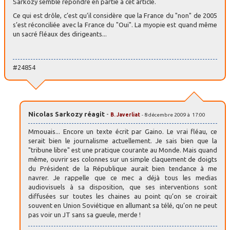
Sarkozy semble répondre en partie à cet article.
Ce qui est drôle, c’est qu’il considère que la France du "non" de 2005
s’est réconciliée avec la France du "Oui". La myopie est quand même
un sacré fléaux des dirigeants...
#24854
Nicolas Sarkozy réagit
-
B. Javerliat
- 8 décembre 2009 à 17:00
Mmouais... Encore un texte écrit par Gaino. Le vrai fléau, ce
serait bien le journalisme actuellement. Je sais bien que la
"tribune libre" est une pratique courante au Monde. Mais quand
même, ouvrir ses colonnes sur un simple claquement de doigts
du Président de la République aurait bien tendance à me
navrer. Je rappelle que ce mec a déjà tous les medias
audiovisuels à sa disposition, que ses interventions sont
diffusées sur toutes les chaines au point qu’on se croirait
souvent en Union Soviétique en allumant sa télé, qu’on ne peut
pas voir un JT sans sa gueule, merde !