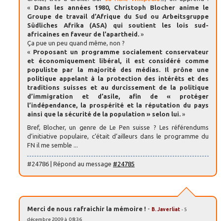
«
Dans les années 1980, Christoph Blocher anime le
Groupe de travail d’Afrique du Sud ou Arbeitsgruppe
Südliches Afrika (ASA) qui soutient les lois sud-
africaines en faveur de l’apartheid.
»
Ça pue un peu quand même, non ?
«
Proposant un programme socialement conservateur
et économiquement libéral, il est considéré comme
populiste par la majorité des médias. Il prône une
politique appelant à la protection des intérêts et des
traditions suisses et au durcissement de la politique
d’immigration et d’asile, afin de « protéger
l’indépendance, la prospérité et la réputation du pays
ainsi que la sécurité de la population » selon lui.
»
Bref, Blocher, un genre de Le Pen suisse ? Les référendums
d’initiative populaire, c’était d’ailleurs dans le programme du
FN il me semble ...
#24786 | Répond au message
#24785
Merci de nous rafraichir la mémoire !
-
B. Javerliat
- 5
décembre 2009 à 08:36