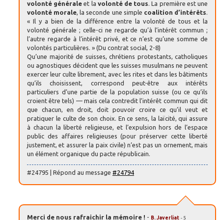
volonté générale
et la
volonté de tous
. La première est une
volonté morale
, la seconde une simple
coalition d’intérêts
.
« Il y a bien de la différence entre la volonté de tous et la
volonté générale ; celle-ci ne regarde qu’à l’intérêt commun ;
l’autre regarde à l’intérêt privé, et ce n’est qu’une somme de
volontés particulières. » (Du contrat social, 2-8)
Qu’une majorité de suisses, chrétiens protestants, catholiques
ou agnostiques décident que les suisses musulmans ne peuvent
exercer leur culte librement, avec les rites et dans les bâtiments
qu’ils choisissent, correspond peut-être aux intérêts
particuliers d’une partie de la population suisse (ou ce qu’ils
croient être tels) — mais cela contredit l’intérêt commun qui dit
que chacun, en droit, doit pouvoir croire ce qu’il veut et
pratiquer le culte de son choix. En ce sens, la laïcité, qui assure
à chacun la liberté religieuse, et l’expulsion hors de l’espace
public des affaires religieuses (pour préserver cette liberté
justement, et assurer la paix civile) n’est pas un ornement, mais
un élément organique du pacte républicain.
#24795 | Répond au message
#24794
Merci de nous rafraichir la mémoire !
-
B. Javerliat
- 5