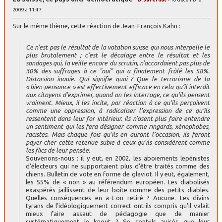
2009 à 11:47
Sur le même thème, cette réaction de Jean-François Kahn :
Ce n’est pas le résultat de la votation suisse qui nous interpelle le
plus brutalement ; c’est le décalage entre le résultat et les
sondages qui, la veille encore du scrutin, n’accordaient pas plus de
30% des suffrages à ce "oui" qui a finalement frôlé les 58%.
Distorsion inouïe. Qui signifie quoi ? Que le terrorisme de la
« bien-pensance » est effectivement efficace en cela qu’il interdit
aux citoyens d’exprimer, quand on les interroge, ce qu’ils pensent
vraiment. Mieux, il les incite, par réaction à ce qu’ils perçoivent
comme une oppression, à radicaliser l’expression de ce qu’ils
ressentent dans leur for intérieur. Ils n’osent plus faire entendre
un sentiment qui les fera désigner comme ringards, xénophobes,
racistes. Mais chaque fois qu’ils en auront l’occasion, ils feront
payer cher cette retenue subie à ceux qu’ils considèrent comme
les flics de leur pensée.
Souvenons-nous : il y eut, en 2002, les aboiements lepénistes
d’électeurs qui ne supportaient plus d’être traités comme des
chiens. Bulletin de vote en forme de glaviot. Il y eut, également,
les 55% de « non » au référendum européen. Les diabolisés
exaspérés jaillissent de leur boîte comme des petits diables.
Quelles conséquences en a-t-on retiré ? Aucune. Les divins
tyrans de l’idéologiquement correct ont-ils compris qu’il valait
mieux faire assaut de pédagogie que de manier
systématiquement le knout ? Se sont-ils avisés que leur