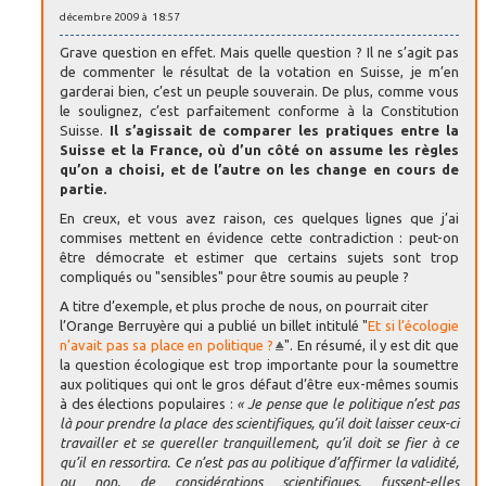
décembre 2009 à 18:57
Grave question en effet. Mais quelle question ? Il ne s’agit pas
de commenter le résultat de la votation en Suisse, je m’en
garderai bien, c’est un peuple souverain. De plus, comme vous
le soulignez, c’est parfaitement conforme à la Constitution
Suisse.
Il s’agissait de comparer les pratiques entre la
Suisse et la France, où d’un côté on assume les règles
qu’on a choisi, et de l’autre on les change en cours de
partie.
En creux, et vous avez raison, ces quelques lignes que j’ai
commises mettent en évidence cette contradiction : peut-on
être démocrate et estimer que certains sujets sont trop
compliqués ou "sensibles" pour être soumis au peuple ?
A titre d’exemple, et plus proche de nous, on pourrait citer
l’Orange Berruyère qui a publié un billet intitulé "
Et si l’écologie
n’avait pas sa place en politique ?
". En résumé, il y est dit que
la question écologique est trop importante pour la soumettre
aux politiques qui ont le gros défaut d’être eux-mêmes soumis
à des élections populaires :
« Je pense que le politique n’est pas
là pour prendre la place des scientifiques, qu’il doit laisser ceux-ci
travailler et se quereller tranquillement, qu’il doit se fier à ce
qu’il en ressortira. Ce n’est pas au politique d’affirmer la validité,
ou non, de considérations scientifiques, fussent-elles