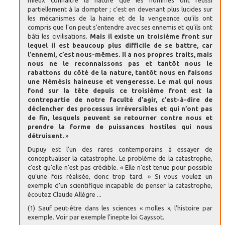
mieux connaître la nature que les hommes ont réussi
partiellement à la dompter ; c’est en devenant plus lucides sur
les mécanismes de la haine et de la vengeance qu’ils ont
compris que l’on peut s’entendre avec ses ennemis et qu’ils ont
bâti les civilisations.
Mais il existe un troisième front sur
lequel il est beaucoup plus difficile de se battre, car
l’ennemi, c’est nous-mêmes. Il a nos propres traits, mais
nous ne le reconnaissons pas et tantôt nous le
rabattons du côté de la nature, tantôt nous en faisons
une Némésis haineuse et vengeresse. Le mal qui nous
fond sur la tête depuis ce troisième front est la
contrepartie de notre faculté d’agir, c’est-à-dire de
déclencher des processus irréversibles et qui n’ont pas
de fin, lesquels peuvent se retourner contre nous et
prendre la forme de puissances hostiles qui nous
détruisent.
»
Dupuy est l’un des rares contemporains à essayer de
conceptualiser la catastrophe. Le problème de la catastrophe,
c’est qu’elle n’est pas crédible. « Elle n’est tenue pour possible
qu’une fois réalisée, donc trop tard. » Si vous voulez un
exemple d’un scientifique incapable de penser la catastrophe,
écoutez Claude Allègre ...
(1) Sauf peut-être dans les sciences « molles », l’histoire par
exemple. Voir par exemple l’inepte loi Gayssot.