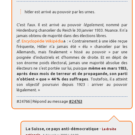
hitler est arrivé au pouvoir par les urnes.
C’est faux. Il est arrivé au pouvoir
légalement
, nommé par
Hindenburg chancelier du Reich le 30 janvier 1933. Nuance. Il n’a
jamais obtenu de majorité dans des élections libres.
cf.
Encyclopédie Wikipédia
: « Contrairement à une idée reçue
fréquente, Hitler n’a jamais été « élu » chancelier par les
Allemands, mais finalement « hissé au pouvoir » par une
poignée d’industriels et d’hommes de droite. Et en dépit de
son énorme poids électoral, jamais une majorité absolue des
électeurs ne s’est portée sur lui, puisque
même en mars 1933,
après deux mois de terreur et de propagande, son parti
n’obtient « que » 44 % des suffrages
. Toutefois, il a atteint
son objectif poursuivi depuis 1923 : arriver au pouvoir
légalement. »
#24766 | Répond au message
#24763
La Suisse, ce pays anti-démocratique
-
La droite