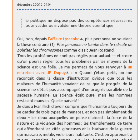
décembre 2009 à 04:04
le politique ne dispose pas des compétences nécessaires
pour valider ou invalider une théorie scientifique
Oui, bon, depuis
l’affaire Lyssenko
, plus personne ne soutient
la thèse contraire (1).
Plus personne ne tombe dans le ridicule de
politiser les chromosomes
comme disait Jean Rostand.
Tous les problèmes ne sont pas réglés pour autant — et croire
qu’on pourra régler tous les problèmes par les moyens de la
science est une folie. Je me permets de vous renvoyer à
un
entretien avec JP Dupuy
: « Quand j’étais petit, on me
racontait dans la classe d’instruction civique que tous les
malheurs de l’humanité venaient de ce que le progrès de la
science ne s’était pas accompagné d’un progrès parallèle de la
sagesse humaine. La science était pure, mais les hommes
restaient mauvais. Quelle naïveté !
Je dois à Ivan Illich d’avoir compris que l’humanité a toujours dû
se garder de trois types de menaces, et non pas simplement de
deux – les deux auxquelles on pense d’abord : la force de la
nature et la violence des hommes ; les tremblements de terre
qui effondrent les cités glorieuses et la barbarie de la guerre
qui massacre, mutile, viole leurs habitants. C’est en apprenant à