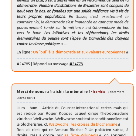
devenir un Etat, s’est transformée en un instrument de déni de la
démocratie. Nombre d’institutions de Bruxelles sont conçues du
haut vers le bas, et fondées sur une solide méfiance vis-à-vis de
leurs propres populations
. En Suisse, c’est exactement le
contraire : ici, la démocratie s’est implantée en tant que mode de
gouvernement fondé sur la méfiance institutionnalisée du bas
vers le haut.
Les initiatives et les référendums, les droits
élémentaires du peuple sont l’épée de Damoclès des citoyens
contre la classe politique
.
» ...
En ligne :
Un “oui” à la démocratie et aux valeurs européennes
#24785 | Répond au message
#24773
Merci de nous rafraichir la mémoire !
-
bombix
- 5 décembre
2009 à 08:24
Hum ... hum ... Article du Courrier International, certes, mais qui
est rédigé par Roger Köppel. Lequel dirige l’hebdomadaire
zürichois Weltwoche. Weltwoche soutient inconditionnellement
le blocherisme. cf.
Weltwoche : les croises du blocherisme
Bon, et c’est qui ce fameux Blocher ? Un politicien suisse, à
droite, très à droite. Sur
sa fiche Wikipédia
, on apprend :