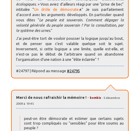
écologiques. »
Vous aviez d’ailleurs réagi par une "prise de bec"
intitulée "
Un drôle de démocrate
" Je suis parfaitement
d’accord avec les arguments développés. En particulier quand
vous dites "
Le peuple est souverain. Comment dégager la
volonté générale du peuple souverain ? Par la consultation, par
le système des urnes.
"
J’ai peut-être tort de vouloir pousser la logique jusqu’au bout,
et de penser que c’est valable quelque soit le sujet.
Inversement, si cette logique a une limite, quelle est-elle, et
n’est-ce pas le début de l’arbitraire quand on abandonne
l’organisation d’une nation à une "élite éclairée" ?
#24797 | Répond au message
#24795
Merci de nous rafraichir la mémoire !
-
bombix
- 5 décembre
2009 à 19:45
peut-on être démocrate et estimer que certains sujets
sont trop compliqués ou "sensibles" pour être soumis au
peuple ?