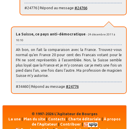
#24776 | Répond au message
#24766
La Suisse, ce pays anti-démocratique
- 24 décembre 2011 à
10:10
Ah bon, on fait la comparaison avec la France. Trouvez-vous
normal qu’en France 20 pour cent des Francais votant pour le
FN ne sont représentés à l’assemblée. Non, la Suisse semble
plus loyal que la France et je m’y connais car je mets une fois un
pied dans l’un, une fois dans l’autre. Ma profession de magicien
Suisse m’y autorise.
#34460 | Répond au message
#24776
© 1997-2026 L'Agitateur de Bourges
La une
|
Plan du site
|
Contacts
|
Charte éditoriale
|
À propos
de l'Agitateur
|
Contribuer
|