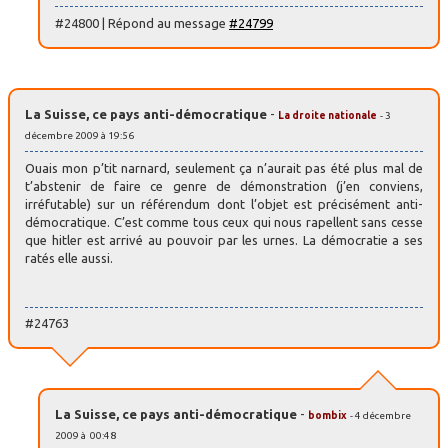
#24800 | Répond au message
#24799
La Suisse, ce pays anti-démocratique
-
La droite nationale
- 3
décembre 2009 à 19:56
Ouais mon p’tit narnard, seulement ça n’aurait pas été plus mal de
t’abstenir de faire ce genre de démonstration (j’en conviens,
irréfutable) sur un référendum dont l’objet est précisément anti-
démocratique. C’est comme tous ceux qui nous rapellent sans cesse
que hitler est arrivé au pouvoir par les urnes. La démocratie a ses
ratés elle aussi.
#24763
La Suisse, ce pays anti-démocratique
-
bombix
- 4 décembre
2009 à 00:48