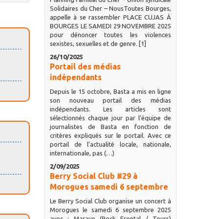
Solidaires du Cher – NousToutes Bourges,
appelle à se rassembler PLACE CUJAS À
BOURGES LE SAMEDI 29 NOVEMBRE 2025
pour dénoncer toutes les violences
sexistes, sexuelles et de genre. [1]
26/10/2025
Portail des médias
indépendants
Depuis le 15 octobre, Basta a mis en ligne
son nouveau portail des médias
indépendants. Les articles sont
sélectionnés chaque jour par l’équipe de
journalistes de Basta en fonction de
critères expliqués sur le portail. Avec ce
portail de l’actualité locale, nationale,
internationale, pas (…)
2/09/2025
Berry Social Club #29 à
Morogues samedi 6 septembre
Le Berry Social Club organise un concert à
Morogues le samedi 6 septembre 2025
avec : Marave (Rock Frontal / Tours)