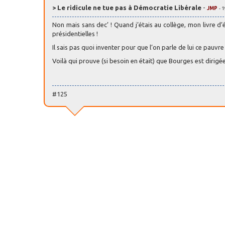
> Le ridicule ne tue pas à Démocratie Libérale
-
JMP
- 
Non mais sans dec’ ! Quand j’étais au collège, mon livre d’
présidentielles !
Il sais pas quoi inventer pour que l’on parle de lui ce pauvre
Voilà qui prouve (si besoin en était) que Bourges est dirigé
#125