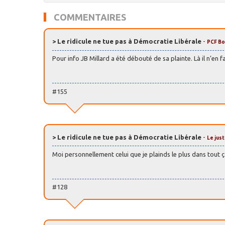
COMMENTAIRES
> Le ridicule ne tue pas à Démocratie Libérale
-
PCF B
Pour info JB Millard a été débouté de sa plainte. Là il n’en f
#155
> Le ridicule ne tue pas à Démocratie Libérale
-
Le jus
Moi personnellement celui que je plainds le plus dans tout ça 
#128