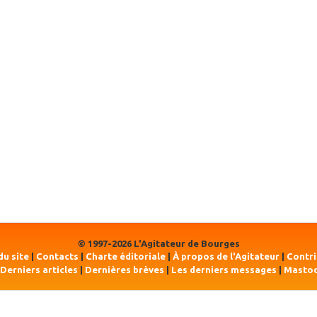
© 1997-2026 L'Agitateur de Bourges
du site
|
Contacts
|
Charte éditoriale
|
À propos de l'Agitateur
|
Contr
Derniers articles
|
Dernières brèves
|
Les derniers messages
|
Masto