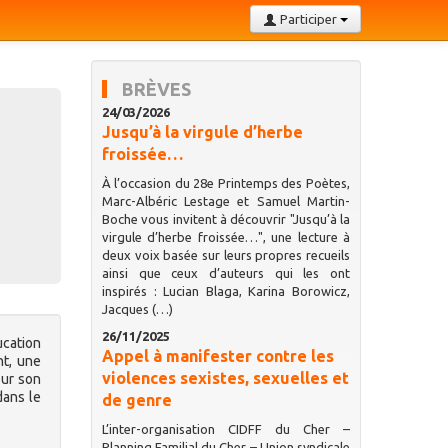
Participer
BRÈVES
24/03/2026
Jusqu’à la virgule d’herbe
froissée…
À l’occasion du 28e Printemps des Poètes,
Marc-Albéric Lestage et Samuel Martin-
Boche vous invitent à découvrir "Jusqu’à la
virgule d’herbe froissée…", une lecture à
deux voix basée sur leurs propres recueils
ainsi que ceux d’auteurs qui les ont
inspirés : Lucian Blaga, Karina Borowicz,
Jacques (…)
26/11/2025
ucation
Appel à manifester contre les
nt, une
violences sexistes, sexuelles et
our son
dans le
de genre
L’inter-organisation CIDFF du Cher –
Planning Familial du Cher – Union syndicale