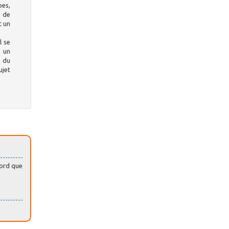
pes,
s de
t un
l se
s un
, du
ujet
ccord que