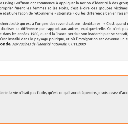
e Erving Goffman ont commencé à appliquer la notion d’identité à des grou
proprier furent les femmes et les Noirs, c’est-à-dire des groupes victime
é était une façon de retourner le « stigmate » qui les différenciait en en faisan
lnérabilité qui est à l’origine des revendications identitaires : « C’est quand i
caliser sa différence par rapport aux autres, explique-t-elle. Ce n’est pa
ue dans les années 1980, quand la France perdait son leadership et se sentait
s’est installé dans le paysage politique, et où l’immigration est devenue un s
Monde
,
Aux racines de l’identité nationale
, 07.11.2009
ellerie, la vie n’était pas facile, qu’est ce qu’il aurait à perdre. je suis assez d’a