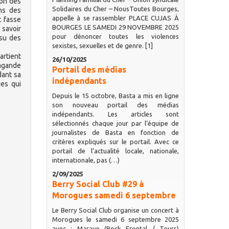
ion des
Solidaires du Cher – NousToutes Bourges,
ens des
appelle à se rassembler PLACE CUJAS À
t fasse
BOURGES LE SAMEDI 29 NOVEMBRE 2025
s savoir
pour dénoncer toutes les violences
su des
sexistes, sexuelles et de genre. [1]
artient
26/10/2025
pagande
Portail des médias
dant sa
indépendants
ies qui
Depuis le 15 octobre, Basta a mis en ligne
son nouveau portail des médias
indépendants. Les articles sont
sélectionnés chaque jour par l’équipe de
journalistes de Basta en fonction de
critères expliqués sur le portail. Avec ce
portail de l’actualité locale, nationale,
internationale, pas (…)
2/09/2025
Berry Social Club #29 à
Morogues samedi 6 septembre
Le Berry Social Club organise un concert à
Morogues le samedi 6 septembre 2025
avec : Marave (Rock Frontal / Tours)