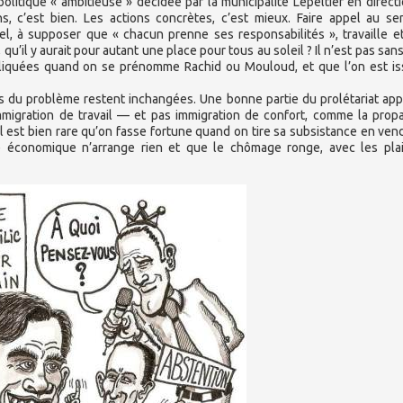
politique « ambitieuse » décidée par la municipalité Lepeltier en direct
ons, c’est bien. Les actions concrètes, c’est mieux. Faire appel au s
uel, à supposer que « chacun prenne ses responsabilités », travaille e
, qu’il y aurait pour autant une place pour tous au soleil ? Il n’est pas san
iquées quand on se prénomme Rachid ou Mouloud, et que l’on est is
es du problème restent inchangées. Une bonne partie du prolétariat app
Immigration de travail — et pas immigration de confort, comme la pro
r il est bien rare qu’on fasse fortune quand on tire sa subsistance en ven
se économique n’arrange rien et que le chômage ronge, avec les pla