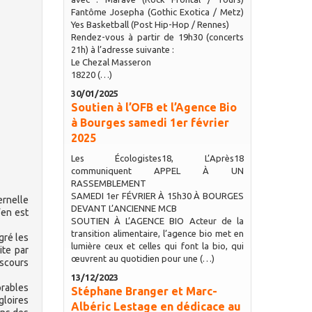
Fantôme Josepha (Gothic Exotica / Metz)
Yes Basketball (Post Hip-Hop / Rennes)
Rendez-vous à partir de 19h30 (concerts
21h) à l’adresse suivante :
Le Chezal Masseron
18220 (…)
30/01/2025
Soutien à l’OFB et l’Agence Bio
à Bourges samedi 1er février
2025
Les Écologistes18, L’Après18
communiquent APPEL À UN
RASSEMBLEMENT
SAMEDI 1er FÉVRIER À 15h30 À BOURGES
ernelle
DEVANT L’ANCIENNE MCB
’en est
SOUTIEN À L’AGENCE BIO Acteur de la
transition alimentaire, l’agence bio met en
gré les
lumière ceux et celles qui font la bio, qui
ite par
œuvrent au quotidien pour une (…)
iscours
13/12/2023
orables
Stéphane Branger et Marc-
gloires
Albéric Lestage en dédicace au