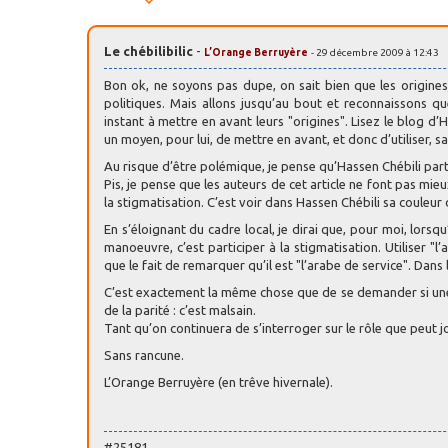
Le chébilibilic
-
L’Orange Berruyère
- 29 décembre 2009 à 12:43
Bon ok, ne soyons pas dupe, on sait bien que les origine
politiques. Mais allons jusqu’au bout et reconnaissons 
instant à mettre en avant leurs "origines". Lisez le blog d
un moyen, pour lui, de mettre en avant, et donc d’utiliser, sa
Au risque d’être polémique, je pense qu’Hassen Chébili par
Pis, je pense que les auteurs de cet article ne font pas mieux
la stigmatisation. C’est voir dans Hassen Chébili sa couleur 
En s’éloignant du cadre local, je dirai que, pour moi, lorsq
manoeuvre, c’est participer à la stigmatisation. Utiliser "l
que le fait de remarquer qu’il est "l’arabe de service". Dans 
C’est exactement la même chose que de se demander si une 
de la parité : c’est malsain.
Tant qu’on continuera de s’interroger sur le rôle que peut j
Sans rancune.
L’Orange Berruyère (en trêve hivernale).
#25181