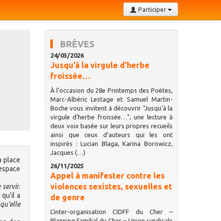
Participer
BRÈVES
24/03/2026
Jusqu’à la virgule d’herbe
froissée…
À l’occasion du 28e Printemps des Poètes,
Marc-Albéric Lestage et Samuel Martin-
Boche vous invitent à découvrir "Jusqu’à la
virgule d’herbe froissée…", une lecture à
deux voix basée sur leurs propres recueils
ainsi que ceux d’auteurs qui les ont
inspirés : Lucian Blaga, Karina Borowicz,
Jacques (…)
a place
26/11/2025
’espace
Appel à manifester contre les
violences sexistes, sexuelles et
 servir
.
qu’il a
de genre
qu’elle
L’inter-organisation CIDFF du Cher –
Planning Familial du Cher – Union syndicale