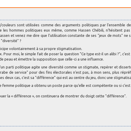
s/couleurs sont utilisées comme des arguments politiques par l’ensemble de
que les hommes politiques eux même, comme Hassen Chébili, n’hésitent pas
’Hassen et venez me dire que l’utilisation constante de ses "jeux de mots" ne 
 "diversité" ?
ticipe volontairement à sa propre stigmatisation.
. Pour moi, le simple fait de poser la question "Ce type est-il un alibi ?", c’est
de peau et émettre la supposition que celle-ci a une influence.
u’un parti politique agite une diversité comme un stigmate, repérer et dissert
’arabe de service" pour des fins électorales n’est pas, à mon sens, plus répré
les deux cas, c’est sa "différence" qui est au centre du jeu, donc une stigmatis
femme politique a obtenu un poste parce qu’elle est compétente ou si c’est
ouer la « différence », on continuera de montrer du doigt cette "différence".