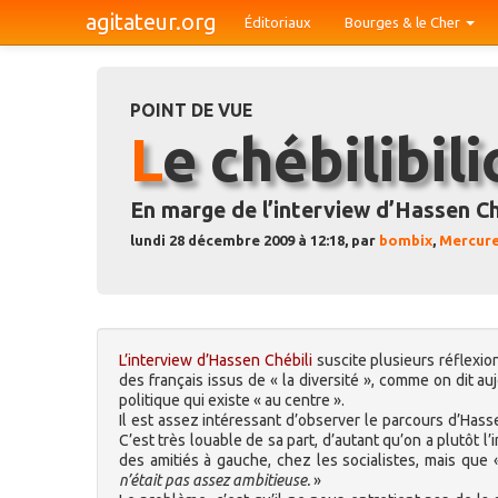
agitateur.org
Éditoriaux
Bourges & le Cher
POINT DE VUE
Le chébilibili
En marge de l’interview d’Hassen Ch
lundi 28 décembre 2009 à 12:18, par
bombix
,
Mercure
L’interview d’Hassen Chébili
suscite plusieurs réflexio
des français issus de « la diversité », comme on dit auj
politique qui existe « au centre ».
Il est assez intéressant d’observer le parcours d’Hassen
C’est très louable de sa part, d’autant qu’on a plutôt l’
des amitiés à gauche, chez les socialistes, mais que
n’était pas assez ambitieuse.
»