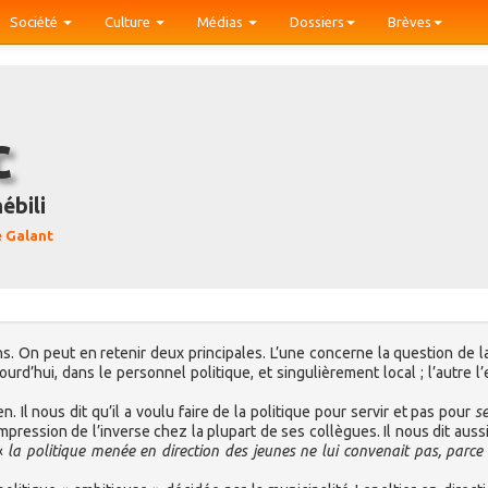
Société
Culture
Médias
Dossiers
Brèves
c
ébili
 Galant
ns. On peut en retenir deux principales. L’une concerne la question de l
ourd’hui, dans le personnel politique, et singulièrement local ; l’autre l
. Il nous dit qu’il a voulu faire de la politique pour servir et pas pour
se
impression de l’inverse chez la plupart de ses collègues. Il nous dit aussi 
 «
la politique menée en direction des jeunes ne lui convenait pas, parce 