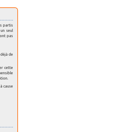
s partis
 un seul
sont pas
 déjà de
er cette
hensible
ation.
 à cause