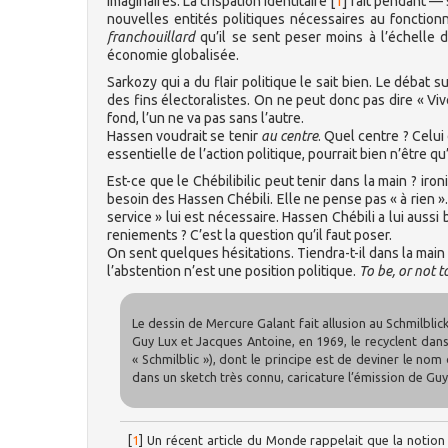
imaginaires. La crispation identitaire
[
1
]
fait pendant — s
nouvelles entités politiques nécessaires au fonctio
franchouillard
qu’il se sent peser moins à l’échelle
économie globalisée.
Sarkozy qui a du flair politique le sait bien. Le débat s
des fins électoralistes. On ne peut donc pas dire « Viv
fond, l’un ne va pas sans l’autre.
Hassen voudrait se tenir
au centre
. Quel centre ? Celu
essentielle de l’action politique, pourrait bien n’être
Est-ce que le Chébilibilic peut tenir dans la main ? ir
besoin des Hassen Chébili. Elle ne pense pas « à rien ».
service » lui est nécessaire. Hassen Chébili a lui aussi
reniements ? C’est la question qu’il faut poser.
On sent quelques hésitations. Tiendra-t-il dans la main 
l’abstention n’est une position politique.
To be, or not to
Le dessin de Mercure Galant fait allusion au Schmilblic
Guy Lux et Jacques Antoine, en 1969, le recyclent dans 
« Schmilblic »), dont le principe est de deviner le no
dans un sketch très connu, caricature l’émission de Gu
[
1
]
Un récent article du Monde rappelait que la notio