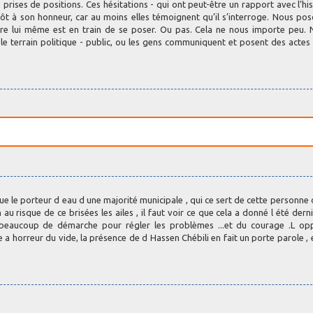
 prises de positions. Ces hésitations - qui ont peut-être un rapport avec l’his
lutôt à son honneur, car au moins elles témoignent qu’il s’interroge. Nous po
tre lui même est en train de se poser. Ou pas. Cela ne nous importe peu.
r le terrain politique - public, ou les gens communiquent et posent des acte
ue le porteur d eau d une majorité municipale , qui ce sert de cette personne 
n au risque de ce brisées les ailes , il faut voir ce que cela a donné l été dern
t beaucoup de démarche pour régler les problèmes ...et du courage .L op
e a horreur du vide, la présence de d Hassen Chébili en fait un porte parole , 