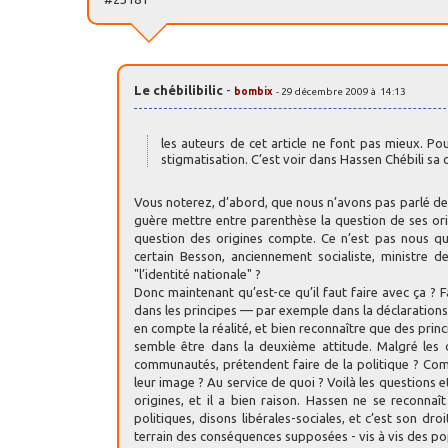
Le chébilibilic
-
bombix
- 29 décembre 2009 à 14:13
les auteurs de cet article ne font pas mieux. Pour
stigmatisation. C’est voir dans Hassen Chébili sa 
Vous noterez, d’abord, que nous n’avons pas parlé de "
guère mettre entre parenthèse la question de ses origin
question des origines compte. Ce n’est pas nous qu
certain Besson, anciennement socialiste, ministre d
"l’identité nationale" ?
Donc maintenant qu’est-ce qu’il faut faire avec ça ? 
dans les principes — par exemple dans la déclarations 
en compte la réalité, et bien reconnaître que des princ
semble être dans la deuxième attitude. Malgré les d
communautés, prétendent faire de la politique ? Comm
leur image ? Au service de quoi ? Voilà les questions
origines, et il a bien raison. Hassen ne se reconnaî
politiques, disons libérales-sociales, et c’est son droi
terrain des conséquences supposées - vis à vis des pop