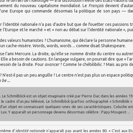
ur le terrain de l’idéologie — à la dissolution réelle des États-nations d
nnement du nouveau capitalisme mondialisé. Le
Français
devient d’auta
 d’une Europe qui commande désormais la politique de son pays — d
ur l’identité nationale n’a pas d’autre but que de fouetter ces passions tr
e l’Europe et le marché » et « non au débat sur l’identité nationale », pu
i des valeurs humanistes ? L’humanisme, qui déclare la personne humaine
 qu’un cache-misère. Words, words, words ... comme disait Shakespeare.
onise l’ami Mercure. La droite, qu’elle se nomme droite du centre ou autre
 Elle a besoin de cautions. En langage vulgaire, on pourrait dire que « l’a
 besoin de la droite. Pour
avancer
? Comme le chébilibilic ? Mais au prix d
? N’est-il pas un peu anguille ? Le centre n’est pas plus un espace politi
 be ...
k. Le Schmilblick est un objet imaginaire créé par Pierre Dac dans les années 19
le cadre d’un jeu télévisé, Le Schmilblick (parfois orthographié « Schmilblik »
m d’un objet en connaissant quelques-unes de ses caractéristiques. Coluche enf
y Lux. Y apparaît un personnage devenu désormais célèbre : Papy Mougeot ...
n même d’
identité nationale
n’apparaît pas avant les années 80. « C’est aux Et