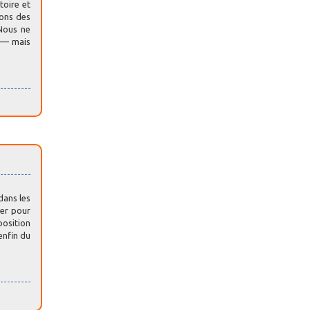
toire et
sons des
 Nous ne
s — mais
dans les
ier pour
position
enfin du