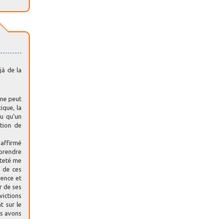
jà de la
 ne peut
ique, la
du qu’un
stion de
 affirmé
 prendre
êteté me
s de ces
rence et
r de ses
victions
t sur le
us avons