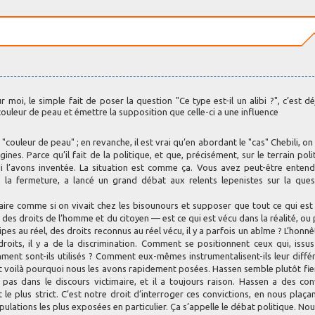
 moi, le simple fait de poser la question "Ce type est-il un alibi ?", c’est dé
couleur de peau et émettre la supposition que celle-ci a une influence
couleur de peau" ; en revanche, il est vrai qu’en abordant le "cas" Chebili, on
es. Parce qu’il fait de la politique, et que, précisément, sur le terrain polit
i l’avons inventée. La situation est comme ça. Vous avez peut-être enten
e la fermeture, a lancé un grand débat aux relents lepenistes sur la que
Faire comme si on vivait chez les bisounours et supposer que tout ce qui est
des droits de l’homme et du citoyen — est ce qui est vécu dans la réalité, ou
ipes au réel, des droits reconnus au réel vécu, il y a parfois un abîme ? L’honn
roits, il y a de la discrimination. Comment se positionnent ceux qui, issu
ent sont-ils utilisés ? Comment eux-mêmes instrumentalisent-ils leur diffé
 et voilà pourquoi nous les avons rapidement posées. Hassen semble plutôt fie
t pas dans le discours victimaire, et il a toujours raison. Hassen a des con
t le plus strict. C’est notre droit d’interroger ces convictions, en nous plaçan
ulations les plus exposées en particulier. Ça s’appelle le débat politique. No