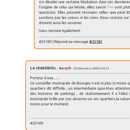
cru déceler une certaine hésitation dans ses dernières
l’origine de celui qui hésite, allez savoir ! — sont p
questions. Elles peuvent recouper celles que peut ê
sondons pas les coeurs ni les reins. Nous restons su
doivent aussi les assumer.
Sans rancune également.
#25183 | Répond au message
#25181
Le chébilibilic
-
berry15
- 29 décembre 2009 à 06:15
Porteur d eau ......
Ce conseiller municipale de Bourges n est ni plus ni moins q
quartiers dit difficile....un intermédiaire quoi.Mais attentio
des histoires de parkings , de stationnement il a fallu
municipale brille par son absence sur ces quartiers,la natur
moins pour le moment.
#25169