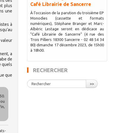
ans des
Café Librairie de Sancerre
nt plus
ans une
À l’occasion de la parution du troisième EP
Monodies (cassette et formats
numériques), Stéphane Branger et Marc-
istes à
Albéric Lestage seront en dédicace au
isqu’au
"Café Librairie de Sancerre" (4 rue des
Trois Pilliers 18300 Sancerre - 02 48 54 34
 valeur
80) dimanche 17 décembre 2023, de 15h00
à 18h00.
ment, a
rabe de
e quels
RECHERCHER
que que
>>
50.
 ou
in,
ats-