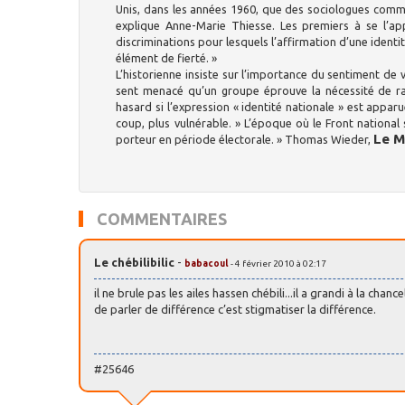
Unis, dans les années 1960, que des sociologues comm
explique Anne-Marie Thiesse. Les premiers à se l’ap
discriminations pour lesquels l’affirmation d’une identit
élément de fierté. »
L’historienne insiste sur l’importance du sentiment de vu
sent menacé qu’un groupe éprouve la nécessité de radi
hasard si l’expression « identité nationale » est appar
coup, plus vulnérable. » L’époque où le Front national 
Le 
porteur en période électorale. » Thomas Wieder,
COMMENTAIRES
Le chébilibilic
-
babacoul
- 4 février 2010 à 02:17
il ne brule pas les ailes hassen chébili...il a grandi à la chanc
de parler de différence c’est stigmatiser la différence.
#25646