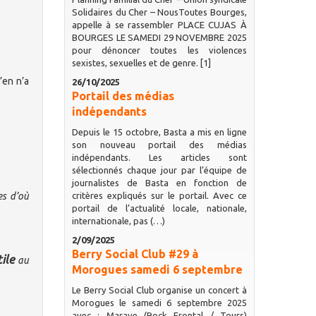
Solidaires du Cher – NousToutes Bourges,
appelle à se rassembler PLACE CUJAS À
BOURGES LE SAMEDI 29 NOVEMBRE 2025
pour dénoncer toutes les violences
sexistes, sexuelles et de genre. [1]
’en n’a
26/10/2025
Portail des médias
indépendants
Depuis le 15 octobre, Basta a mis en ligne
son nouveau portail des médias
indépendants. Les articles sont
sélectionnés chaque jour par l’équipe de
journalistes de Basta en fonction de
es d’où
critères expliqués sur le portail. Avec ce
portail de l’actualité locale, nationale,
internationale, pas (…)
2/09/2025
Berry Social Club #29 à
ile
au
Morogues samedi 6 septembre
Le Berry Social Club organise un concert à
Morogues le samedi 6 septembre 2025
avec : Marave (Rock Frontal / Tours)