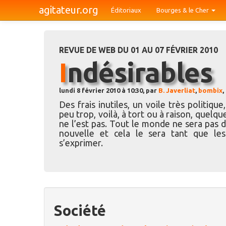
agitateur.org
Éditoriaux
Bourges & le Cher
REVUE DE WEB DU 01 AU 07 FÉVRIER 2010
Indésirables
lundi 8 février 2010 à 10:30, par
B. Javerliat
,
bombix
,
Des frais inutiles, un voile très politiqu
peu trop, voilà, à tort ou à raison, quelqu
ne l’est pas. Tout le monde ne sera pas d
nouvelle et cela le sera tant que le
s’exprimer.
Société