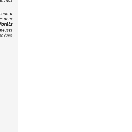
ant nos
ienne a
as pour
forêts
meuses
t faire