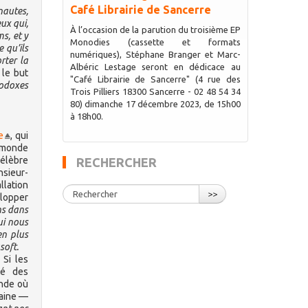
Café Librairie de Sancerre
nautes,
eux qui,
À l’occasion de la parution du troisième EP
s, et y
Monodies (cassette et formats
 qu’ils
numériques), Stéphane Branger et Marc-
rter la
Albéric Lestage seront en dédicace au
 le but
"Café Librairie de Sancerre" (4 rue des
rodoxes
Trois Pilliers 18300 Sancerre - 02 48 54 34
80) dimanche 17 décembre 2023, de 15h00
à 18h00.
e
, qui
e monde
célèbre
RECHERCHER
nsieur-
llation
>>
elopper
ns dans
ui nous
en plus
soft.
 Si les
té des
onde où
haine —