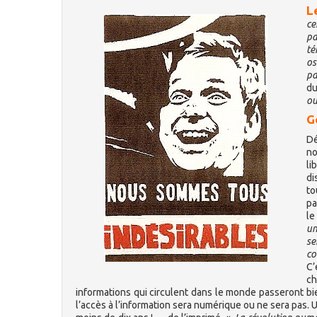
L
ce
pa
té
os
pa
du
ou
G
Dé
no
li
di
to
pa
le
un
se
co
C’
ch
informations qui circulent dans le monde passeront b
l’accès à l’information sera numérique ou ne sera pas. 