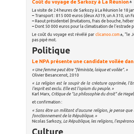
Coût du voyage de Sarkozy à La Réunion
La visite de 24 heures de Sarkozy à La Réunion le 18 janv
–
Transport : 815 000 euros (deux A319, un A 310, un F
–
Raout présidentiel (Invitations, frais de bouche, héber
–
Dont 50 000 euros pour la climatisation de l’estrade pr
Le coût du voyage est révélé par
clicanoo.com
, “le 
pas pipé mot.
Politique
Le NPA présente une candidate voilée dan
« Une femme peut être "féministe, laïque et voilée". »
Olivier Besancenot, 2010
« La religion est le soupir de la créature opprimée, l’
l’esprit est exclu. Elle est l’opium du peuple. »
Karl Marx,
Critique de "La philosophie du droit" de Hegel
et confirmation :
« Sans être un militant d’aucune religion, je pense que
fonctionnement de la République. »
Nicolas Sarkozy,
La République, les religions, l’espéranc
Culture