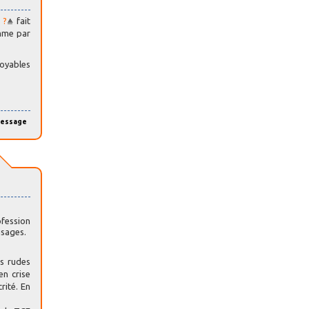
 ?
fait
omme par
royables
message
ofession
usages.
us rudes
en crise
rité. En