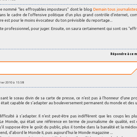
age nommé "les effroyables imposteurs" dont le blog
Demain tous journalistes
dans le cadre de l’offensive politique d’un plus grand contrôle d’internet, c
tre est pour le moins évocateur du ton prévisible du reportage...
ste professionnel, pour juger. Ensuite, on saura certainement qui sont ces "eff
Répondre à ce 
vrier 2010 à 15:58
sant le sceau divin de sa carte de presse, ce n’est pas à l’honneur d’une pr
elle était capable de s’adapter au bouleversement permanent du monde et des 
fficulté à s’adapter. Il n’est peut-être pas indifférent que les coups les pl
e Monde, qui était une référence en terme de journalisme de qualité, est 
’il suppose être le goût du public, plus il tombe dans la banalité et la médioc
nd, d’abord le Monde II, puis aujourd’hui le Monde magazine ...