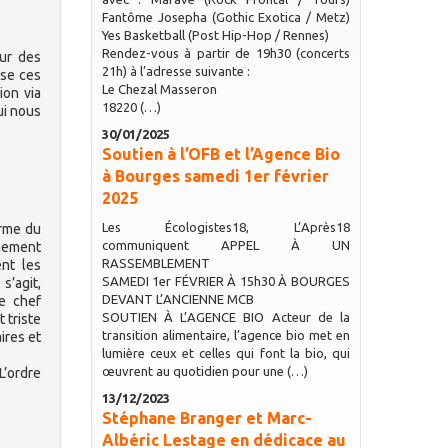
Fantôme Josepha (Gothic Exotica / Metz)
Yes Basketball (Post Hip-Hop / Rennes)
Rendez-vous à partir de 19h30 (concerts
sur des
21h) à l’adresse suivante :
ose ces
Le Chezal Masseron
ion via
18220 (…)
ui nous
30/01/2025
Soutien à l’OFB et l’Agence Bio
à Bourges samedi 1er février
2025
Les Écologistes18, L’Après18
orme du
communiquent APPEL À UN
gnement
RASSEMBLEMENT
nt les
SAMEDI 1er FÉVRIER À 15h30 À BOURGES
s’agit,
DEVANT L’ANCIENNE MCB
e chef
SOUTIEN À L’AGENCE BIO Acteur de la
t triste
transition alimentaire, l’agence bio met en
ires et
lumière ceux et celles qui font la bio, qui
œuvrent au quotidien pour une (…)
L’ordre
13/12/2023
Stéphane Branger et Marc-
Albéric Lestage en dédicace au