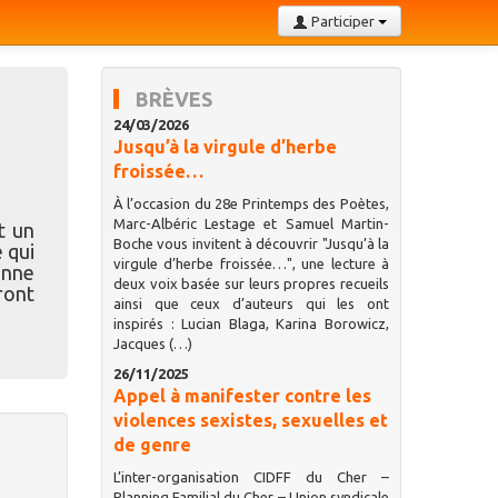
Participer
BRÈVES
24/03/2026
Jusqu’à la virgule d’herbe
froissée…
À l’occasion du 28e Printemps des Poètes,
Marc-Albéric Lestage et Samuel Martin-
t un
Boche vous invitent à découvrir "Jusqu’à la
e qui
virgule d’herbe froissée…", une lecture à
onne
deux voix basée sur leurs propres recueils
ront
ainsi que ceux d’auteurs qui les ont
inspirés : Lucian Blaga, Karina Borowicz,
Jacques (…)
26/11/2025
Appel à manifester contre les
violences sexistes, sexuelles et
de genre
L’inter-organisation CIDFF du Cher –
Planning Familial du Cher – Union syndicale