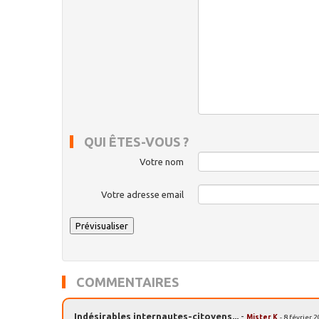
QUI ÊTES-VOUS ?
Votre nom
Votre adresse email
COMMENTAIRES
Indésirables internautes-citoyens...
-
Mister K
- 8 février 