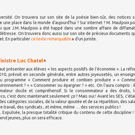
ersité. On trouvera sur son site de la poésie bien-sûr, des notices 
ore une place dans le monde d’aujourd’hui ? Sur internet ? M. Maulpoix p
si que J.M. Maulpoix a été happé dans une sombre affaire de diffamat
n détresse. On trouvera donc aussi sur son site de précieux documents q
et. En particulier
ce texte remarquable
d’un juriste.
nistre Luc Chatel
 Il faut présenter aux élèves « les aspects positifs de l’économie ». La réf
010, prévoit en seconde générale, entre autres joyeusetés, un ensei
. Au programme « Comment produire et combien produire » « Comme
vironnement ? » « Consommer ou épargner ? » etc. On l’aura compris : il 
mateur docile et compréhensif. Si le consommateur a des droits, l
-éco, c’est donc maintenant seulement
ça
? Mais oui ! Avant les SES, c’étai
es catégories sociales, de la valeur ajoutée et de sa répartition, des sala
de travail, des syndicats , et même, même … des services publics !
 Expulsée, la presque totalité critique du contenu de cette discipline ! 
end jeunes, plus on sera efficace.