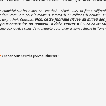
ique est en train de mettre fin à la civilisation du papier en dématérialis
e numérisé sur les ruines de l’imprimé : début 2009, la firme californ
andais Stora Enso pour la modique somme de 50 millions de dollars... P
Non, cette fabrique située au milieu des 
ges du prochain Goncourt.
pour construire un nouveau « data center » !
L’une de ces fa
me aux quatre coins de la planète pour indexer sans relâche la Toile e
t
est en tout cas très proche. Bluffant !