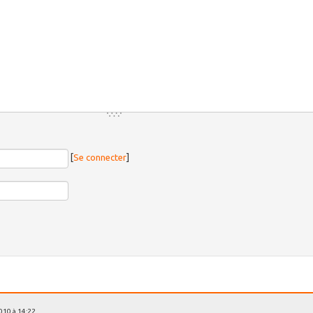
[
Se connecter
]
2010 à 14:22