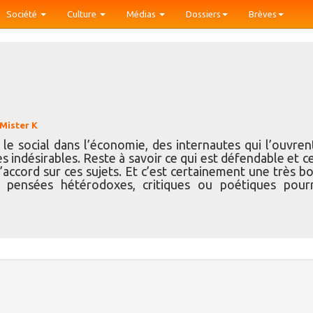
Société
Culture
Médias
Dossiers
Brèves
Mister K
e, le social dans l’économie, des internautes qui l’ouvren
es indésirables. Reste à savoir ce qui est défendable et c
’accord sur ces sujets. Et c’est certainement une très b
s pensées hétérodoxes, critiques ou poétiques pour