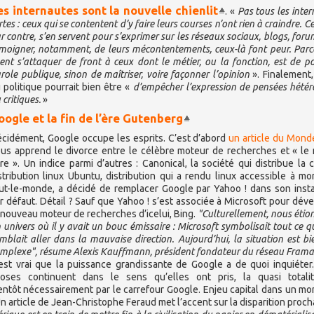
es internautes sont la nouvelle chienlit
. «
Pas tous les inter
rtes : ceux qui se contentent d’y faire leurs courses n’ont rien à craindre. C
r contre, s’en servent pour s’exprimer sur les réseaux sociaux, blogs, forum
moigner, notamment, de leurs mécontentements, ceux-là font peur. Parce
ent s’attaquer de front à ceux dont le métier, ou la fonction, est de po
role publique, sinon de maîtriser, voire façonner l’opinion
». Finalement,
 politique pourrait bien être «
d’empêcher l’expression de pensées hété
 critiques.
»
oogle et la fin de l’ère Gutenberg
cidément, Google occupe les esprits. C’est d’abord
un article du Mond
us apprend le divorce entre le célèbre moteur de recherches et « l
bre ». Un indice parmi d’autres : Canonical, la société qui distribue la 
stribution linux Ubuntu, distribution qui a rendu linux accessible à mo
ut-le-monde, a décidé de remplacer Google par Yahoo ! dans son insta
r défaut. Détail ? Sauf que Yahoo ! s’est associée à Microsoft pour dév
 nouveau moteur de recherches d’icelui, Bing.
"Culturellement, nous étio
 univers où il y avait un bouc émissaire : Microsoft symbolisait tout ce q
mblait aller dans la mauvaise direction. Aujourd’hui, la situation est bi
mplexe", résume Alexis Kauffmann, président fondateur du réseau Frama
est vrai que la puissance grandissante de Google a de quoi inquiéter.
oses continuent dans le sens qu’elles ont pris, la quasi totali
ientôt nécessairement par le carrefour Google. Enjeu capital dans un m
Un article de Jean-Christophe Feraud met l’accent sur la disparition proc