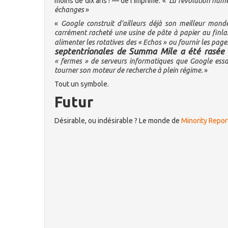
moins de dix ans ! — de l’imprimé. «
La révolution numér
échanges
»
«
Google construit d’ailleurs déjà son meilleur mond
carrément racheté une usine de pâte à papier au finl
alimenter les rotatives des « Echos » ou fournir les pa
septentrionales de Summa Mile a été rasée 
« fermes » de serveurs informatiques que Google essai
tourner son moteur de recherche à plein régime.
»
Tout un symbole.
Futur
Désirable, ou indésirable ? Le monde de
Minority Repor