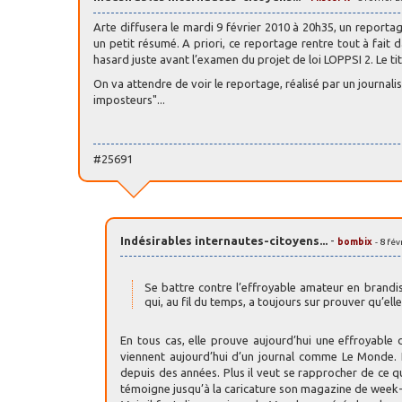
Arte diffusera le mardi 9 février 2010 à 20h35, un report
un petit résumé. A priori, ce reportage rentre tout à fait 
hasard juste avant l’examen du projet de loi LOPPSI 2. Le ti
On va attendre de voir le reportage, réalisé par un journali
imposteurs"...
#25691
Indésirables internautes-citoyens...
-
bombix
- 8 fé
Se battre contre l’effroyable amateur en brandis
qui, au fil du temps, a toujours sur prouver qu’
En tous cas, elle prouve aujourd’hui une effroyable di
viennent aujourd’hui d’un journal comme Le Monde. L
depuis des années. Plus il veut se rapprocher de ce qu
témoigne jusqu’à la caricature son magazine de week-e