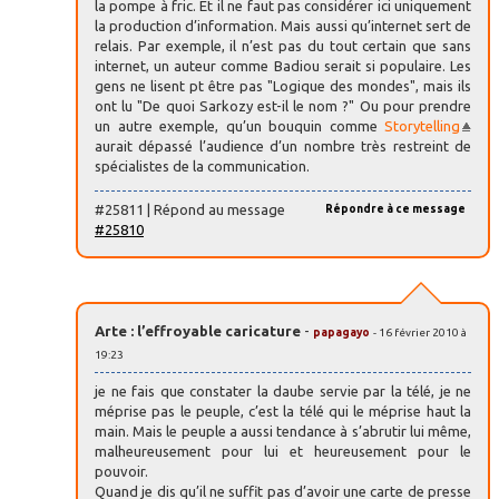
la pompe à fric. Et il ne faut pas considérer ici uniquement
la production d’information. Mais aussi qu’internet sert de
relais. Par exemple, il n’est pas du tout certain que sans
internet, un auteur comme Badiou serait si populaire. Les
gens ne lisent pt être pas "Logique des mondes", mais ils
ont lu "De quoi Sarkozy est-il le nom ?" Ou pour prendre
un autre exemple, qu’un bouquin comme
Storytelling
aurait dépassé l’audience d’un nombre très restreint de
spécialistes de la communication.
#25811 | Répond au message
Répondre à ce message
#25810
Arte : l’effroyable caricature
-
papagayo
- 16 février 2010 à
19:23
je ne fais que constater la daube servie par la télé, je ne
méprise pas le peuple, c’est la télé qui le méprise haut la
main. Mais le peuple a aussi tendance à s’abrutir lui même,
malheureusement pour lui et heureusement pour le
pouvoir.
Quand je dis qu’il ne suffit pas d’avoir une carte de presse