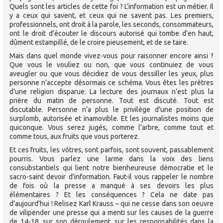
Quels sont les articles de cette foi ? L’information est un métier. Il
y a ceux qui savent, et ceux qui ne savent pas. Les premiers,
professionnels, ont droit à la parole, les seconds, consommateurs,
ont le droit d’écouter le discours autorisé qui tombe d’en haut,
dûment estampillé, de le croire pieusement, et de se taire.
Mais dans quel monde vivez-vous pour raisonner encore ainsi ?
Que vous le vouliez ou non, que vous continuiez de vous
aveugler ou que vous décidiez de vous dessiller les yeux, plus
personne n’accepte désormais ce schéma. Vous êtes les prêtres
d’une religion disparue. La lecture des journaux n’est plus la
prière du matin de personne. Tout est discuté. Tout est
discutable. Personne n’a plus le privilège d’une position de
surplomb, autorisée et inamovible. Et les journalistes moins que
quiconque. Vous serez jugés, comme l’arbre, comme tout et
comme tous, aux fruits que vous porterez.
Et ces fruits, les vôtres, sont parfois, sont souvent, passablement
pourris. Vous parlez une larme dans la voix des liens
consubstantiels qui lient notre bienheureuse démocratie et le
sacro-saint devoir d’information. Faut-il vous rappeler le nombre
de fois où la presse a manqué à ses devoirs les plus
élémentaires ? Et les conséquences ? Cela ne date pas
d’aujourd’hui ! Relisez Karl Krauss – qui ne cesse dans son oeuvre
de vilipender une presse qui a menti sur les causes de la guerre
de 14-18, sur son déroulement, sur les responsabilités dans la