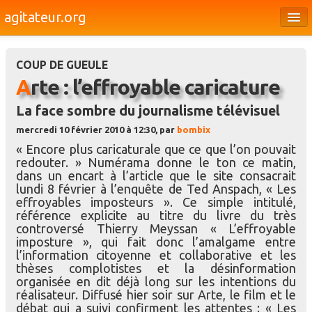
agitateur.org
Éditoriaux
COUP DE GUEULE
Bourges & le Cher
Arte : l’effroyable caricature
Société
La face sombre du journalisme télévisuel
Culture
mercredi 10 février 2010 à 12:30, par
bombix
« Encore plus caricaturale que ce que l’on pouvait
Médias
redouter. » Numérama donne le ton ce matin,
dans un encart à l’article que le site consacrait
Dossiers
lundi 8 février à l’enquête de Ted Anspach, « Les
effroyables imposteurs ». Ce simple intitulé,
Brèves
référence explicite au titre du livre du très
controversé Thierry Meyssan « L’effroyable
imposture », qui fait donc l’amalgame entre
l’information citoyenne et collaborative et les
thèses complotistes et la désinformation
organisée en dit déjà long sur les intentions du
réalisateur. Diffusé hier soir sur Arte, le film et le
débat qui a suivi confirment les attentes : « Les