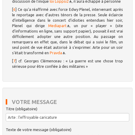
discussion de l’inique
loi Loppsi2
, n’aura échappé à personne
[
6
]
Ce qu’a réaffirmé avec force Edwy Plenel, intervenant après
le reportage avec d’autres ténors de la presse. Seule éclaircie
d’intelligence dans le concert d’idioties entendues hier soir,
Plenel qui dirige
Mediapart
, un pur « player » (site
d’informations en ligne, sans support papier), pouvait il est vrai
difficilement adopter une autre position. Au passage on
remarquera en effet que, dans le débat qui a suivi le film, un
seul point de vue était autorisé à s’exprimer. Arte pour un soir
s’était transformé en
Pravda
.
[
7
]
cf. Georges Clémenceau : « La guerre est une chose trop
sérieuse pour être confiée à des militaires »
VOTRE MESSAGE
Titre (obligatoire)
Texte de votre message (obligatoire)