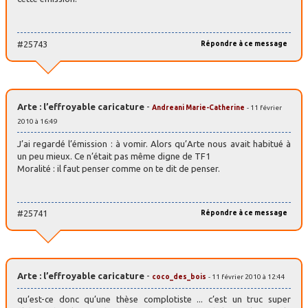
#25743
Répondre à ce message
Arte : l’effroyable caricature
-
Andreani Marie-Catherine
- 11 février
2010 à 16:49
J’ai regardé l’émission : à vomir. Alors qu’Arte nous avait habitué à
un peu mieux. Ce n’était pas même digne de TF1
Moralité : il faut penser comme on te dit de penser.
#25741
Répondre à ce message
Arte : l’effroyable caricature
-
coco_des_bois
- 11 février 2010 à 12:44
qu’est-ce donc qu’une thèse complotiste ... c’est un truc super