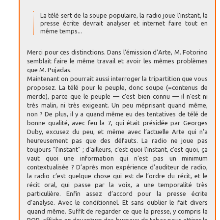
La télé sert de la soupe populaire, la radio joue l’instant, la
presse écrite devrait analyser et internet faire tout en
même temps...
Merci pour ces distinctions. Dans l’émission d’Arte, M. Fotorino
semblait faire le même travail et avoir les mêmes problèmes
que M. Pujadas.
Maintenant on pourrait aussi interroger la tripartition que vous
proposez. La télé pour le peuple, donc soupe (=contenus de
merde), parce que le peuple — c’est bien connu — il n’est ni
très malin, ni très exigeant. Un peu méprisant quand même,
non ? De plus, il y a quand même eu des tentatives de télé de
bonne qualité, avec feu la 7, qui était présidée par Georges
Duby, excusez du peu, et même avec l’actuelle Arte qui n’a
heureusement pas que des défauts. La radio ne joue pas
toujours "l’instant" ; d’ailleurs, c’est quoi l’instant, c’est quoi, ça
vaut quoi une information qui n’est pas un minimum
contextualisée ? D’après mon expérience d’auditeur de radio,
la radio c’est quelque chose qui est de l’ordre du récit, et le
récit oral, qui passe par la voix, a une temporalité très
particulière. Enfin assez d’accord pour la presse écrite
d’analyse. Avec le conditionnel. Et sans oublier le fait divers
quand même. Suffit de regarder ce que la presse, y compris la
PQR, affiche en devanture des bureaux de tabac pour attirer le