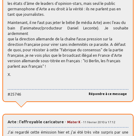
les états d’âme de leaders d’opinion-stars, mais seul le public
germanophone d’Arte a eu droit à la vérité : ils ne parlent pas en
tant que journalistes.
Maintenant, il ne faut pas jeter le bébé (le média Arte) avec l’eau du
bain (l’animateur/producteur Daniel Leconte). Je souhaite
ardemment
que la direction allemande de la chaîne fasse pression sur la
direction française pour virer sans indemnités ce parasite. A défaut
de quoi, pour résister à cette "fabrique du consensus" de la partie
française, je ne vois plus que le broadcast illégal en France d’Arte
version allemande sous-titrée en français : "Ici Berlin, les français
parlent aux français" !
X.
#25746
Répondre à ce message
Arte : l’effroyable caricature
-
Mister K
- 11 février 2010 à 17:12
J’ai regardé cette émission hier et j’ai été très vite surpris par une