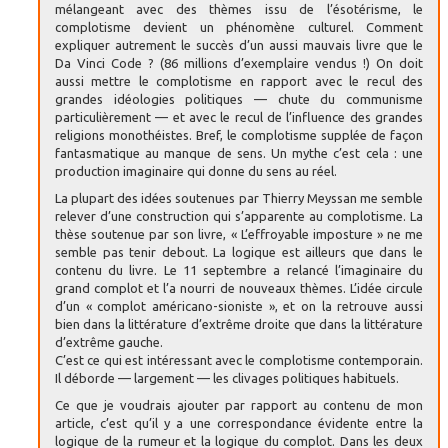
mélangeant avec des thèmes issu de l’ésotérisme, le
complotisme devient un phénomène culturel. Comment
expliquer autrement le succès d’un aussi mauvais livre que le
Da Vinci Code ? (86 millions d’exemplaire vendus !) On doit
aussi mettre le complotisme en rapport avec le recul des
grandes idéologies politiques — chute du communisme
particulièrement — et avec le recul de l’influence des grandes
religions monothéistes. Bref, le complotisme supplée de façon
fantasmatique au manque de sens. Un mythe c’est cela : une
production imaginaire qui donne du sens au réel.
La plupart des idées soutenues par Thierry Meyssan me semble
relever d’une construction qui s’apparente au complotisme. La
thèse soutenue par son livre, « L’effroyable imposture » ne me
semble pas tenir debout. La logique est ailleurs que dans le
contenu du livre. Le 11 septembre a relancé l’imaginaire du
grand complot et l’a nourri de nouveaux thèmes. L’idée circule
d’un « complot américano-sioniste », et on la retrouve aussi
bien dans la littérature d’extrême droite que dans la littérature
d’extrême gauche.
C’est ce qui est intéressant avec le complotisme contemporain.
Il déborde — largement — les clivages politiques habituels.
Ce que je voudrais ajouter par rapport au contenu de mon
article, c’est qu’il y a une correspondance évidente entre la
logique de la rumeur et la logique du complot. Dans les deux