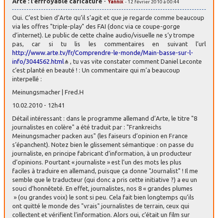
Arte : l’effroyable caricature
-
Yannix
- 12 février 2010 à 00:44
Oui. C’est bien d’Arte qu’il s’agit et que je regarde comme beaucoup
via les offres "triple-play" des FAI (donc via ce coupe-gorge
d’internet). Le public de cette chaîne audio/visuelle ne s’y trompe
pas, car si tu lis les commentaires en suivant l’url
http://www.arte.tv/fr/Comprendre-le-monde/Main-basse-sur-l-
info/3044562.html
, tu vas vite constater comment Daniel Leconte
c’est planté en beauté ! : Un commentaire qui m’a beaucoup
interpellé :
Meinungsmacher | Fred.H
10.02.2010 - 12h41
Détail intéressant : dans le programme allemand d’Arte, le titre "8
journalistes en colère" a été traduit par : "Frankreichs
Meinungsmacher packen aus" (les faiseurs d’opinion en France
s’épanchent). Notez bien le glissement sémantique : on passe du
journaliste, en principe fabricant d’information, à un producteur
d’opinions. Pourtant « journaliste » est l’un des mots les plus
faciles à traduire en allemand, puisque ça donne "Journalist" ! Il me
semble que le traducteur (qui donc a pris cette initiative ?) a eu un
souci d’honnêteté. En effet, journalistes, nos 8 « grandes plumes
» (ou grandes voix) le sont si peu. Cela fait bien longtemps qu’ils
ont quitté le monde des "vrais" journalistes de terrain, ceux qui
collectent et vérifient l’information. Alors oui, c’était un film sur