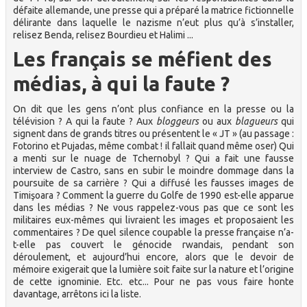
défaite allemande, une presse qui a préparé la matrice fictionnelle
délirante dans laquelle le nazisme n’eut plus qu’à s’installer,
relisez Benda, relisez Bourdieu et Halimi ...
Les français se méfient des
médias, à qui la faute ?
On dit que les gens n’ont plus confiance en la presse ou la
télévision ? A qui la faute ? Aux
bloggeurs
ou aux
blagueurs
qui
signent dans de grands titres ou présentent le « JT » (au passage :
Fotorino et Pujadas, même combat ! il fallait quand même oser) Qui
a menti sur le nuage de Tchernobyl ? Qui a fait une fausse
interview de Castro, sans en subir le moindre dommage dans la
poursuite de sa carrière ? Qui a diffusé les fausses images de
Timişoara ? Comment la guerre du Golfe de 1990 est-elle apparue
dans les médias ? Ne vous rappelez-vous pas que ce sont les
militaires eux-mêmes qui livraient les images et proposaient les
commentaires ? De quel silence coupable la presse française n’a-
t-elle pas couvert le génocide rwandais, pendant son
déroulement, et aujourd’hui encore, alors que le devoir de
mémoire exigerait que la lumière soit faite sur la nature et l’origine
de cette ignominie. Etc. etc... Pour ne pas vous faire honte
davantage, arrêtons ici la liste.