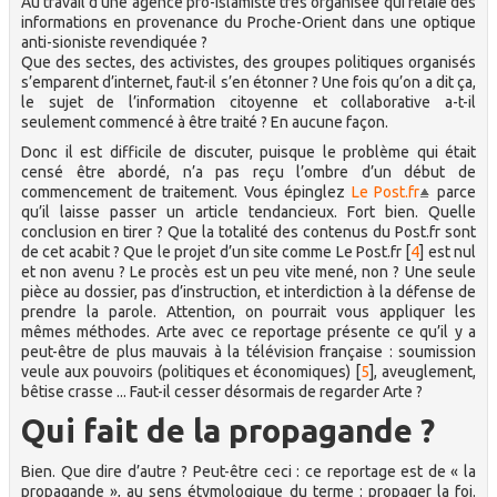
Au travail d’une agence pro-islamiste très organisée qui relaie des
informations en provenance du Proche-Orient dans une optique
anti-sioniste revendiquée ?
Que des sectes, des activistes, des groupes politiques organisés
s’emparent d’internet, faut-il s’en étonner ? Une fois qu’on a dit ça,
le sujet de l’information citoyenne et collaborative a-t-il
seulement commencé à être traité ? En aucune façon.
Donc il est difficile de discuter, puisque le problème qui était
censé être abordé, n’a pas reçu l’ombre d’un début de
commencement de traitement. Vous épinglez
Le Post.fr
parce
qu’il laisse passer un article tendancieux. Fort bien. Quelle
conclusion en tirer ? Que la totalité des contenus du Post.fr sont
de cet acabit ? Que le projet d’un site comme Le Post.fr
[
4
]
est nul
et non avenu ? Le procès est un peu vite mené, non ? Une seule
pièce au dossier, pas d’instruction, et interdiction à la défense de
prendre la parole. Attention, on pourrait vous appliquer les
mêmes méthodes. Arte avec ce reportage présente ce qu’il y a
peut-être de plus mauvais à la télévision française : soumission
veule aux pouvoirs (politiques et économiques)
[
5
]
, aveuglement,
bêtise crasse ... Faut-il cesser désormais de regarder Arte ?
Qui fait de la propagande ?
Bien. Que dire d’autre ? Peut-être ceci : ce reportage est de « la
propagande », au sens étymologique du terme : propager la foi.