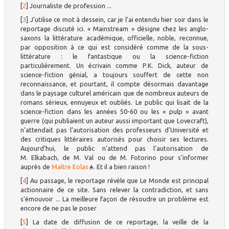
[
2
]
Journaliste de profession ...
[
3
]
J’utilise ce mot à dessein, car je l’ai entendu hier soir dans le
reportage discuté ici. « Mainstream » désigne chez les anglo-
saxons la littérature académique, officielle, noble, reconnue,
par opposition à ce qui est considéré comme de la sous-
littérature : le fantastique ou la science-fiction
particulièrement. Un écrivain comme P.K. Dick, auteur de
science-fiction génial, a toujours souffert de cette non
reconnaissance, et pourtant, il compte désormais davantage
dans le paysage culturel américain que de nombreux auteurs de
romans sérieux, ennuyeux et oubliés. Le public qui lisait de la
science-fiction dans les années 50-60 ou les « pulp » avant
guerre (qui publiaient un auteur aussi important que Lovecraft),
n’attendait pas l’autorisation des professeurs d’Université et
des critiques littéraires autorisés pour choisir ses lectures.
Aujourd’hui, le public n’attend pas l’autorisation de
M. Elkabach, de M. Val ou de M. Fotorino pour s’informer
auprès de
Maître Eolas
. Et il a bien raison !
[
4
]
Au passage, le reportage révèle que Le Monde est principal
actionnaire de ce site. Sans relever la contradiction, et sans
s’émouvoir ... La meilleure façon de résoudre un problème est
encore de ne pas le poser
[
5
]
La date de diffusion de ce reportage, la veille de la