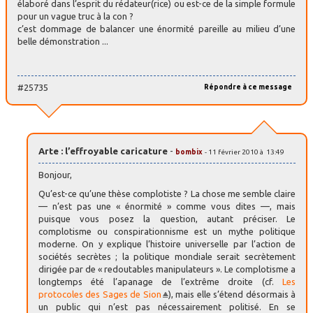
élaboré dans l’esprit du rédateur(rice) ou est-ce de la simple formule
pour un vague truc à la con ?
c’est dommage de balancer une énormité pareille au milieu d’une
belle démonstration ...
#25735
Répondre à ce message
Arte : l’effroyable caricature
-
bombix
- 11 février 2010 à 13:49
Bonjour,
Qu’est-ce qu’une thèse complotiste ? La chose me semble claire
— n’est pas une « énormité » comme vous dites —, mais
puisque vous posez la question, autant préciser. Le
complotisme ou conspirationnisme est un mythe politique
moderne. On y explique l’histoire universelle par l’action de
sociétés secrètes ; la politique mondiale serait secrètement
dirigée par de « redoutables manipulateurs ». Le complotisme a
longtemps été l’apanage de l’extrême droite (cf.
Les
protocoles des Sages de Sion
), mais elle s’étend désormais à
un public qui n’est pas nécessairement politisé. En se