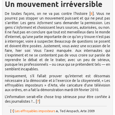
Un mouvement irréversible
De toutes façons, on ne va pas contre l’histoire
[
6
]
. Vous ne
pourrez pas stopper un mouvement puissant et qui ne peut pas
s’arrêter. Les gens
informent
sans demander la permission. Les
gens s’
informent
et choisissent leurs sources, autorisées, ou non.
Il ne faut pas en conclure que tout est merveilleux dans le monde
d’internet, qu’une partie importante de ce qu’on y trouve n’est pas
à interroger, voire à suspecter. Beaucoup de questions se posent
et doivent être posées. Justement, vous aviez une occasion de le
faire, hier soir. Vous l’avez manquée. Aux internautes qui
s’expriment et ne se contentent pas de vous croire sur parole de
reprendre le débat et de le traiter, avec un peu de sérieux,
puisque les professionnels – ou ceux qui se prétendent tels — en
semblent incapables.
Ironiquement, s’il fallait prouver qu’internet est désormais
nécessaire à la démocratie et à l’exercice de la citoyenneté, « Les
effroyables imposteurs » d’Arte, vile caricature d’une télévision
aux ordres, en a fait la démonstration mardi 09 février 2010.
L’information serait-elle chose trop sérieuse pour être confiée à
des journalistes ?...
[
7
]
[
1
]
Les effroyables imposteurs
, Ted Anspach, Arte 2009