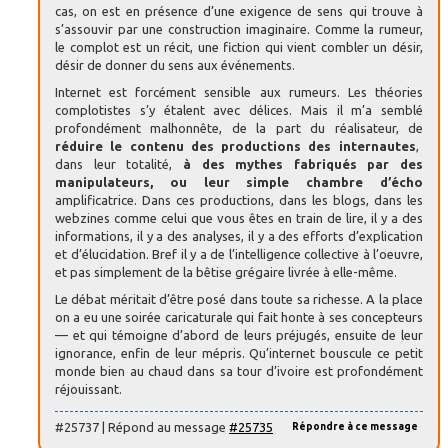
cas, on est en présence d’une exigence de sens qui trouve à
s’assouvir par une construction imaginaire. Comme la rumeur,
le complot est un récit, une fiction qui vient combler un désir,
désir de donner du sens aux événements.
Internet est forcément sensible aux rumeurs. Les théories
complotistes s’y étalent avec délices. Mais il m’a semblé
profondément malhonnête, de la part du réalisateur, de
réduire le contenu des productions des internautes
,
dans leur totalité,
à des mythes fabriqués par des
manipulateurs, ou leur simple chambre d’écho
amplificatrice. Dans ces productions, dans les blogs, dans les
webzines comme celui que vous êtes en train de lire, il y a des
informations, il y a des analyses, il y a des efforts d’explication
et d’élucidation. Bref il y a de l’intelligence collective à l’oeuvre,
et pas simplement de la bêtise grégaire livrée à elle-même.
Le débat méritait d’être posé dans toute sa richesse. A la place
on a eu une soirée caricaturale qui fait honte à ses concepteurs
— et qui témoigne d’abord de leurs préjugés, ensuite de leur
ignorance, enfin de leur mépris. Qu’internet bouscule ce petit
monde bien au chaud dans sa tour d’ivoire est profondément
réjouissant.
#25737 | Répond au message
#25735
Répondre à ce message