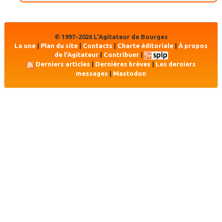
© 1997-2026 L'Agitateur de Bourges
La une
|
Plan du site
|
Contacts
|
Charte éditoriale
|
À propos
de l'Agitateur
|
Contribuer
|
Derniers articles
|
Dernières brèves
|
Les derniers
messages
|
Mastodon