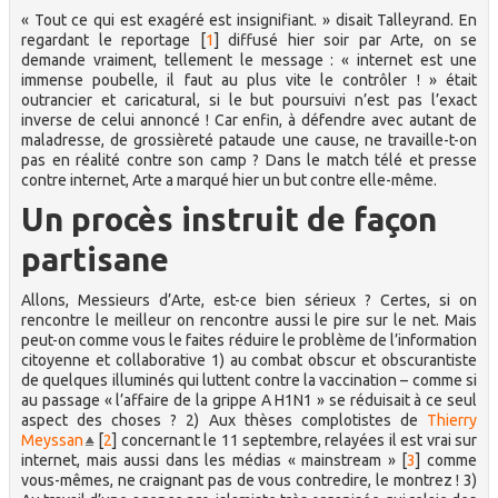
« Tout ce qui est exagéré est insignifiant. » disait Talleyrand. En
regardant le reportage
[
1
]
diffusé hier soir par Arte, on se
demande vraiment, tellement le message : « internet est une
immense poubelle, il faut au plus vite le contrôler ! » était
outrancier et caricatural, si le but poursuivi n’est pas l’exact
inverse de celui annoncé ! Car enfin, à défendre avec autant de
maladresse, de grossièreté pataude une cause, ne travaille-t-on
pas en réalité contre son camp ? Dans le match télé et presse
contre internet, Arte a marqué hier un but contre elle-même.
Un procès instruit de façon
partisane
Allons, Messieurs d’Arte, est-ce bien sérieux ? Certes, si on
rencontre le meilleur on rencontre aussi le pire sur le net. Mais
peut-on comme vous le faites réduire le problème de l’information
citoyenne et collaborative 1) au combat obscur et obscurantiste
de quelques illuminés qui luttent contre la vaccination – comme si
au passage « l’affaire de la grippe A H1N1 » se réduisait à ce seul
aspect des choses ? 2) Aux thèses complotistes de
Thierry
Meyssan
[
2
]
concernant le 11 septembre, relayées il est vrai sur
internet, mais aussi dans les médias « mainstream »
[
3
]
comme
vous-mêmes, ne craignant pas de vous contredire, le montrez ! 3)