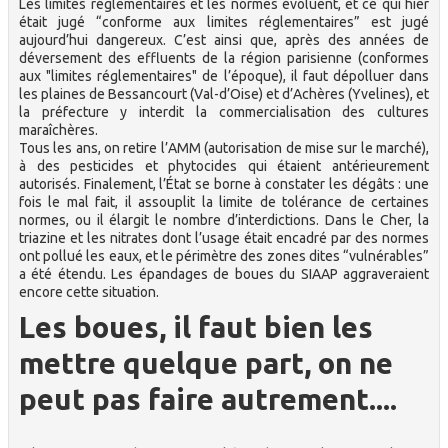
Les limites réglementaires et les normes évoluent, et ce qui hier
était jugé “conforme aux limites réglementaires” est jugé
aujourd’hui dangereux. C’est ainsi que, après des années de
déversement des effluents de la région parisienne (conformes
aux "limites réglementaires" de l’époque), il faut dépolluer dans
les plaines de Bessancourt (Val-d’Oise) et d’Achères (Yvelines), et
la préfecture y interdit la commercialisation des cultures
maraîchères.
Tous les ans, on retire l’AMM (autorisation de mise sur le marché),
à des pesticides et phytocides qui étaient antérieurement
autorisés. Finalement, l’État se borne à constater les dégâts : une
fois le mal fait, il assouplit la limite de tolérance de certaines
normes, ou il élargit le nombre d’interdictions. Dans le Cher, la
triazine et les nitrates dont l’usage était encadré par des normes
ont pollué les eaux, et le périmètre des zones dites “vulnérables”
a été étendu. Les épandages de boues du SIAAP aggraveraient
encore cette situation.
Les boues, il faut bien les
mettre quelque part, on ne
peut pas faire autrement....