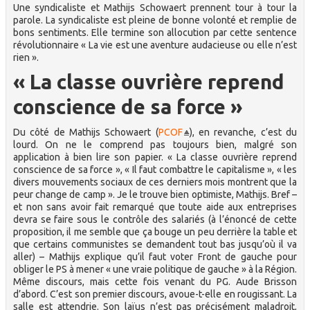
Une syndicaliste et Mathijs Schowaert prennent tour à tour la
parole. La syndicaliste est pleine de bonne volonté et remplie de
bons sentiments. Elle termine son allocution par cette sentence
révolutionnaire « La vie est une aventure audacieuse ou elle n’est
rien ».
« La classe ouvrière reprend
conscience de sa force »
Du côté de Mathijs Schowaert (
PCOF
), en revanche, c’est du
lourd. On ne le comprend pas toujours bien, malgré son
application à bien lire son papier. « La classe ouvrière reprend
conscience de sa force », « Il faut combattre le capitalisme », « les
divers mouvements sociaux de ces derniers mois montrent que la
peur change de camp ». Je le trouve bien optimiste, Mathijs. Bref –
et non sans avoir fait remarqué que toute aide aux entreprises
devra se faire sous le contrôle des salariés (à l’énoncé de cette
proposition, il me semble que ça bouge un peu derrière la table et
que certains communistes se demandent tout bas jusqu’où il va
aller) – Mathijs explique qu’il faut voter Front de gauche pour
obliger le PS à mener « une vraie politique de gauche » à la Région.
Même discours, mais cette fois venant du PG. Aude Brisson
d’abord. C’est son premier discours, avoue-t-elle en rougissant. La
salle est attendrie. Son laïus n’est pas précisément maladroit,