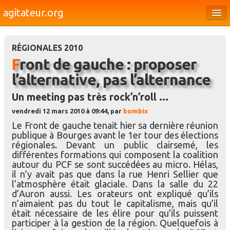
agitateur.org
Éditoriaux
RÉGIONALES 2010
Bourges & le Cher
Front de gauche : proposer
Société
l’alternative, pas l’alternance
Culture
Un meeting pas très rock’n’roll ...
Médias
vendredi 12 mars 2010 à 09:44, par
bombix
Le Front de gauche tenait hier sa dernière réunion
Dossiers
publique à Bourges avant le 1er tour des élections
régionales. Devant un public clairsemé, les
Brèves
différentes formations qui composent la coalition
autour du PCF se sont succédées au micro. Hélas,
il n’y avait pas que dans la rue Henri Sellier que
l’atmosphère était glaciale. Dans la salle du 22
d’Auron aussi. Les orateurs ont expliqué qu’ils
n’aimaient pas du tout le capitalisme, mais qu’il
était nécessaire de les élire pour qu’ils puissent
participer à la gestion de la région. Quelquefois à