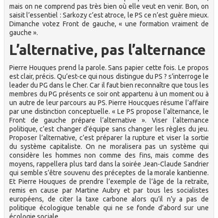
mais on ne comprend pas très bien où elle veut en venir. Bon, on
saisit l’essentiel : Sarkozy c’est atroce, le PS ce n’est guère mieux.
Dimanche votez Front de gauche, « une formation vraiment de
gauche ».
L’alternative, pas l’alternance
Pierre Houques prend la parole. Sans papier cette fois. Le propos
est clair, précis. Qu’est-ce qui nous distingue du PS ? s’interroge le
leader du PG dans le Cher. Car il faut bien reconnaître que tous les
membres du PG présents ce soir ont appartenu à un moment ou à
un autre de leur parcours au PS. Pierre Houcques résume l’affaire
par une distinction conceptuelle. « Le PS propose l’alternance, le
Front de gauche prépare l’alternative ». Viser l’alternance
politique, c’est changer d’équipe sans changer les règles du jeu.
Proposer l’alternative, c’est préparer la rupture et viser la sortie
du système capitaliste. On ne moralisera pas un système qui
considère les hommes non comme des fins, mais comme des
moyens, rappellera plus tard dans la soirée Jean-Claude Sandrier
qui semble s’être souvenu des préceptes de la morale kantienne.
Et Pierre Houques de prendre l’exemple de l’âge de la retraite,
remis en cause par Martine Aubry et par tous les socialistes
européens, de citer la taxe carbone alors qu’il n’y a pas de
politique écologique tenable qui ne se fonde d’abord sur une
écologie sociale.