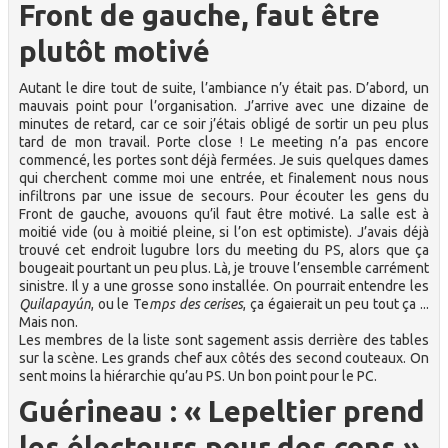
Front de gauche, faut être
plutôt motivé
Autant le dire tout de suite, l’ambiance n’y était pas. D’abord, un
mauvais point pour l’organisation. J’arrive avec une dizaine de
minutes de retard, car ce soir j’étais obligé de sortir un peu plus
tard de mon travail. Porte close ! Le meeting n’a pas encore
commencé, les portes sont déjà fermées. Je suis quelques dames
qui cherchent comme moi une entrée, et finalement nous nous
infiltrons par une issue de secours. Pour écouter les gens du
Front de gauche, avouons qu’il faut être motivé. La salle est à
moitié vide (ou à moitié pleine, si l’on est optimiste). J’avais déjà
trouvé cet endroit lugubre lors du meeting du PS, alors que ça
bougeait pourtant un peu plus. Là, je trouve l’ensemble carrément
sinistre. Il y a une grosse sono installée. On pourrait entendre les
Quilapayún
, ou le Te
mps des cerises
, ça égaierait un peu tout ça ...
Mais non.
Les membres de la liste sont sagement assis derrière des tables
sur la scène. Les grands chef aux côtés des second couteaux. On
sent moins la hiérarchie qu’au PS. Un bon point pour le PC.
Guérineau : « Lepeltier prend
les électeurs pour des cons »