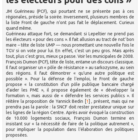
JM Guérineau (PCF), qui pourtant ne se présente pas à ces
régionales, préside la soirée. Inversement, plusieurs membres de
la liste Front de gauche n’ont pas fait le déplacement. Curieux
quand même.
Guérineau attaque fort, se demandant si Lepeltier ne prend pas
les électeurs « pour des cons ». Il fait allusion au tract de not’ bon
maire – tête de liste UMP — nous promettant une nouvelle fois le
TGV si on vote pour lui. En effet, c’est un peu gros. Mais après
tout, plus c’est gros, mieux ça passe. Voir les municipales de 2008.
François Dumon (PCF), tête de liste, entame un discours classique.
Il faut organiser un « pôle de résistance » au sarkozysme, au sein
des régions. Il faut démontrer « qu’une autre politique est
possible ». Pour la défense de l’emploi, le Front de gauche
propose « la constitution d’un pôle publique bancaire chargé
d’aider les PME », il propose également de « développer la
formation », mais aussi de « défendre les services publics ». Il
réitère la proposition de Yannick Bedin
[
1
]
, présent, mais qui ne
prendra pas la parole : la SNCF doit rester prestateur unique sur
les lignes de la région Centre. Après avoir évoqué la construction
de 10.000 logements sociaux, François Dumon termine en
insistant sur « la nécessité de faire de la politique autrement »,
pour impliquer la population dans l’élaboration des politiques
proposées.