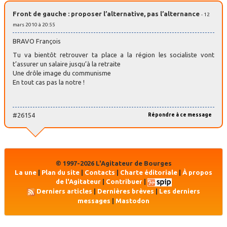
Front de gauche : proposer l’alternative, pas l’alternance
- 12
mars 2010 à 20:55
BRAVO François
Tu va bientôt retrouver ta place a la région les socialiste vont
t’assurer un salaire jusqu’à la retraite
Une drôle image du communisme
En tout cas pas la notre !
#26154
Répondre à ce message
© 1997-2026 L'Agitateur de Bourges
La une
|
Plan du site
|
Contacts
|
Charte éditoriale
|
À propos
de l'Agitateur
|
Contribuer
|
Derniers articles
|
Dernières brèves
|
Les derniers
messages
|
Mastodon