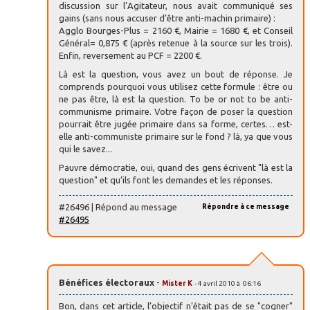
discussion sur l’Agitateur, nous avait communiqué ses
gains (sans nous accuser d’être anti-machin primaire) :
Agglo Bourges-Plus = 2160 €, Mairie = 1680 €, et Conseil
Général= 0,875 € (après retenue à la source sur les trois).
Enfin, reversement au PCF = 2200 €.
Là est la question, vous avez un bout de réponse. Je
comprends pourquoi vous utilisez cette formule : être ou
ne pas être, là est la question. To be or not to be anti-
communisme primaire. Votre façon de poser la question
pourrait être jugée primaire dans sa forme, certes… est-
elle anti-communiste primaire sur le fond ? là, ya que vous
qui le savez...
Pauvre démocratie, oui, quand des gens écrivent "là est la
question" et qu’ils font les demandes et les réponses.
#26496 | Répond au message
Répondre à ce message
#26495
Bénéfices électoraux
-
Mister K
- 4 avril 2010 à 06:16
Bon, dans cet article, l’objectif n’était pas de se "cogner"