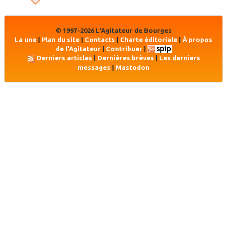
© 1997-2026 L'Agitateur de Bourges
La une
|
Plan du site
|
Contacts
|
Charte éditoriale
|
À propos
de l'Agitateur
|
Contribuer
|
Derniers articles
|
Dernières brèves
|
Les derniers
messages
|
Mastodon