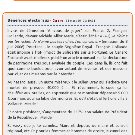
Bénéfices électoraux
-
Cyrano
- 31 mars 2010 à 10:21
Invité de l’émission "A vous de juger" sur France 2, François
Hollande, devant Michèle Alliot-Marie, s’était lâché : «
Oui, Je n’aime
pas les riches. Je n’aime pas les riches, j’en conviens.
» (émission du 8
juin 2006). Pourtant-... le couple Ségolène Royal - François Hollande
était imposé à l’ISF (Impôt de Solidarité sur la Fortune). Le Canard
Enchainé avait d’ailleurs publié un article ironisant sur la déclaration
de patrimoine très sous-évaluée du couple. Ces gens là, ils ont fait
quoi comme boulot pour avoir autant de revenus, et des maisons
par-ci, et des maisons par-là ? Merde !
Au hasard, aussi, un autre miséreux : le Julien Dray qui s’achète une
montre de presque 40.000 € !... Et récemment, lorsque ça lui
chauffait aux oreilles, on apprenait que ce monsieur dépensait 5.000
€ par mois pour sa lubie des montres. Et qu’il s’était offert une villa à
Vallauris. Merde !
Et notre président, s’augmentant de 117% son salaire de Président
de la République... Merde !
Et vas-y que je te cumule... Maire et député, ou maire et conseil
régional, etc. Et pour les femmes et hommes de droite, le cumul des