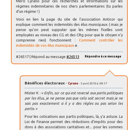
Merci Cyrano pour ces recherches et informations sur les
régimes indemnitaires de nos chers parlementaires (tu parles
d’un régime ! )
Voici en lien la page du site de l’association Anticor qui
explique comment les indemnités des élus municipaux ( mais je
pense qu’on peut supputer que les mêmes ficelles sont
employées au niveau des CG et des CRg pour que le citoyen n’y
comprenne rien) fonctionnent :
Comment contrôler les
indemnités de vos élus municipaux
#26517 | Répond au message
#26513
Répondre à ce message
Bénéfices électoraux
-
Cyrano
- 5 avril 2010 à 09:17
Mister K : «
Enfin, sur ce qui est reversé aux partis politiques
par les élus, je ne pense pas que cela soit secret mais je ne
sais pas exactement si il y a des règles ou pas selon les
partis.
»
Pour les cotisations aux partis politiques, là, y’a astuce. La
Loi de Finance permet des réductions d’impôts pour des
dons à des associations caritatives et... pour les sommes