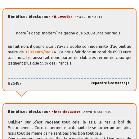
Bénéfices électoraux
-
B. Javerliat
- 3 avril 2010 à 09:13
notre "ex top-modem" ne gagne que 5200 euros par mois
En fait non, il gagne plus : j’avais oublié son indemnité d’adjoint au
maire de
1700 euro/mois
. Ca nous fait donc un total de 6900 euro
par mois. Lui aussi fait donc partie du club très fermé de ceux qui
gagnent plus que 99% des Français.
#26487
Répondre à ce message
Bénéfices électoraux
-
le roi des autres
- 2 avril 2010 à 18:35
Oui,bien sûr ,c’est rageant tout cela. je sais, le ras le bol du
Politiquement Correct permet maintenant de se lacher un peu plus
mais tout de même ça ne sent pas très bon tout cela.
Que gagnons nous à renifler la gamelle du voisin ? Une prise de