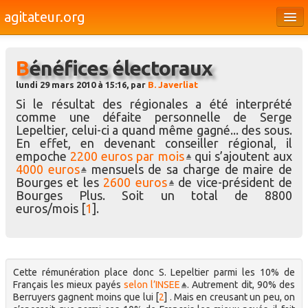
agitateur.org
Éditoriaux
Bénéfices électoraux
Bourges & le Cher
lundi 29 mars 2010 à 15:16, par
B. Javerliat
Société
Si le résultat des régionales a été interprété
comme une défaite personnelle de Serge
Culture
Lepeltier, celui-ci a quand même gagné... des sous.
En effet, en devenant conseiller régional, il
Médias
empoche
2200 euros par mois
qui s’ajoutent aux
4000 euros
mensuels de sa charge de maire de
Dossiers
Bourges et les
2600 euros
de vice-président de
Bourges Plus. Soit un total de 8800
Brèves
euros/mois
[
1
]
.
Cette rémunération place donc S. Lepeltier parmi les 10% de
Français les mieux payés
selon l’INSEE
. Autrement dit, 90% des
Berruyers gagnent moins que lui
[
2
]
. Mais en creusant un peu, on