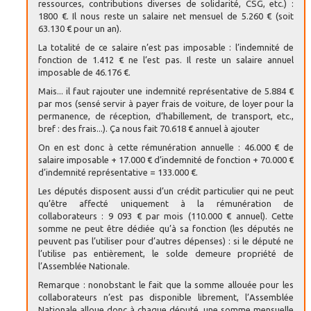
ressources, contributions diverses de solidarité, CSG, etc.) :
1800 €. Il nous reste un salaire net mensuel de 5.260 € (soit
63.130 € pour un an).
La totalité de ce salaire n’est pas imposable : l’indemnité de
fonction de 1.412 € ne l’est pas. Il reste un salaire annuel
imposable de 46.176 €.
Mais... il faut rajouter une indemnité représentative de 5.884 €
par mos (sensé servir à payer frais de voiture, de loyer pour la
permanence, de réception, d’habillement, de transport, etc.,
bref : des frais...). Ça nous fait 70.618 € annuel à ajouter
On en est donc à cette rémunération annuelle : 46.000 € de
salaire imposable + 17.000 € d’indemnité de fonction + 70.000 €
d’indemnité représentative = 133.000 €.
Les députés disposent aussi d’un crédit particulier qui ne peut
qu’être affecté uniquement à la rémunération de
collaborateurs : 9 093 € par mois (110.000 € annuel). Cette
somme ne peut être dédiée qu’à sa fonction (les députés ne
peuvent pas l’utiliser pour d’autres dépenses) : si le député ne
l’utilise pas entièrement, le solde demeure propriété de
l’Assemblée Nationale.
Remarque : nonobstant le fait que la somme allouée pour les
collaborateurs n’est pas disponible librement, l’Assemblée
Nationale alloue donc à chaque député, une somme mensuelle