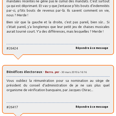
mandales récentes ne gêne pas le cumul des mandats. C’est surtout
ça qui est déprimant. Et vas-y que j’entasse p’tits bouts d’indemnités
par-ci, p’tits bouts de revenus par-là. Ils savent comment on vie,
nous ? Merde !
Bien sûr que la gauche et la droite, c’est pas pareil, bien sûr... Si
c’était pareil, y’a longtemps que leur petit jeu de chaises musicales
aurait tourné court. Y’a des différences, mais lesquelles ? Merde !
#26424
Répondre à ce message
Bénéfices électoraux
-
Berru...yer
- 30 mars 2010 à 16:16
Vous oubliez la rémunération pour sa nomination au siège de
président du conseil d’administration de je ne sais plus quel
organisme de vérification banquaire, par Jacques Chirac...
#26417
Répondre à ce message