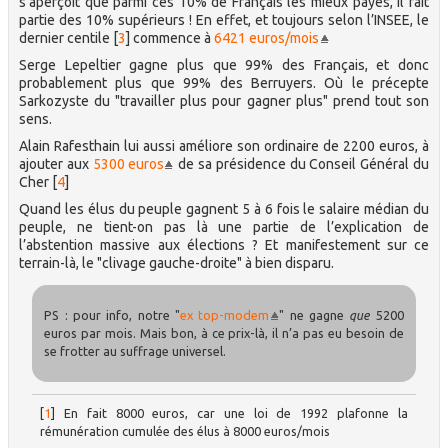
s’aperçoit que parmi ces 10% de Français les mieux payés, il fait
partie des 10% supérieurs ! En effet, et toujours selon l’INSEE, le
dernier centile
[
3
]
commence à
6421 euros/mois
Serge Lepeltier gagne plus que 99% des Français, et donc
probablement plus que 99% des Berruyers. Où le précepte
Sarkozyste du "travailler plus pour gagner plus" prend tout son
sens.
Alain Rafesthain lui aussi améliore son ordinaire de 2200 euros, à
ajouter aux
5300 euros
de sa présidence du Conseil Général du
Cher
[
4
]
Quand les élus du peuple gagnent 5 à 6 fois le salaire médian du
peuple, ne tient-on pas là une partie de l’explication de
l’abstention massive aux élections ? Et manifestement sur ce
terrain-là, le "clivage gauche-droite" à bien disparu.
PS : pour info, notre "
ex top-modem
" ne gagne
que
5200
euros par mois. Mais bon, à ce prix-là, il n’a pas eu besoin de
se frotter au suffrage universel.
[
1
]
En fait 8000 euros, car une loi de 1992 plafonne la
rémunération cumulée des élus à 8000 euros/mois