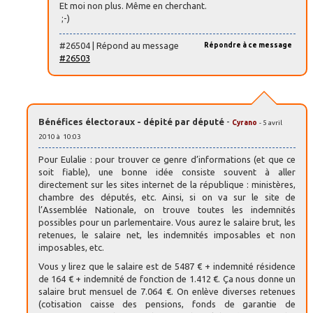
Et moi non plus. Même en cherchant.
;-)
#26504 | Répond au message
Répondre à ce message
#26503
Bénéfices électoraux - dépité par député
-
Cyrano
- 5 avril
2010 à 10:03
Pour Eulalie : pour trouver ce genre d’informations (et que ce
soit fiable), une bonne idée consiste souvent à aller
directement sur les sites internet de la république : ministères,
chambre des députés, etc. Ainsi, si on va sur le site de
l’Assemblée Nationale, on trouve toutes les indemnités
possibles pour un parlementaire. Vous aurez le salaire brut, les
retenues, le salaire net, les indemnités imposables et non
imposables, etc.
Vous y lirez que le salaire est de 5487 € + indemnité résidence
de 164 € + indemnité de fonction de 1.412 €. Ça nous donne un
salaire brut mensuel de 7.064 €. On enlève diverses retenues
(cotisation caisse des pensions, fonds de garantie de