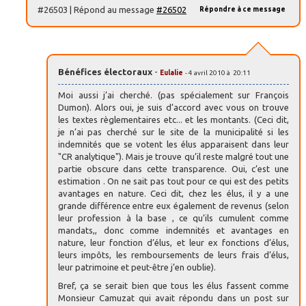
#26503 | Répond au message
#26502
Répondre à ce message
Bénéfices électoraux
-
Eulalie
- 4 avril 2010 à 20:11
Moi aussi j’ai cherché. (pas spécialement sur François
Dumon). Alors oui, je suis d’accord avec vous on trouve
les textes règlementaires etc... et les montants. (Ceci dit,
je n’ai pas cherché sur le site de la municipalité si les
indemnités que se votent les élus apparaisent dans leur
"CR analytique"). Mais je trouve qu’il reste malgré tout une
partie obscure dans cette transparence. Oui, c’est une
estimation . On ne sait pas tout pour ce qui est des petits
avantages en nature. Ceci dit, chez les élus, il y a une
grande différence entre eux également de revenus (selon
leur profession à la base , ce qu’ils cumulent comme
mandats,, donc comme indemnités et avantages en
nature, leur fonction d’élus, et leur ex fonctions d’élus,
leurs impôts, les remboursements de leurs frais d’élus,
leur patrimoine et peut-être j’en oublie).
Bref, ça se serait bien que tous les élus fassent comme
Monsieur Camuzat qui avait répondu dans un post sur