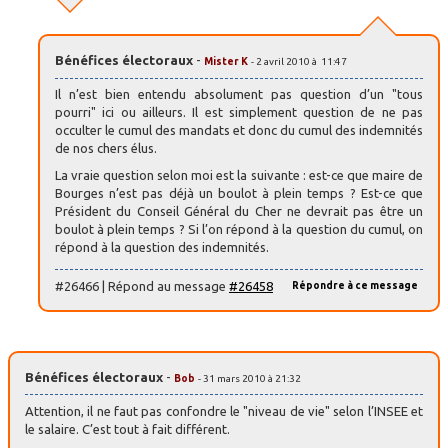
Bénéfices électoraux
-
Mister K
- 2 avril 2010 à 11:47
Il n’est bien entendu absolument pas question d’un "tous
pourri" ici ou ailleurs. Il est simplement question de ne pas
occulter le cumul des mandats et donc du cumul des indemnités
de nos chers élus.
La vraie question selon moi est la suivante : est-ce que maire de
Bourges n’est pas déjà un boulot à plein temps ? Est-ce que
Président du Conseil Général du Cher ne devrait pas être un
boulot à plein temps ? Si l’on répond à la question du cumul, on
répond à la question des indemnités.
#26466 | Répond au message
#26458
Répondre à ce message
Bénéfices électoraux
-
Bob
- 31 mars 2010 à 21:32
Attention, il ne faut pas confondre le "niveau de vie" selon l’INSEE et
le salaire. C’est tout à fait différent.