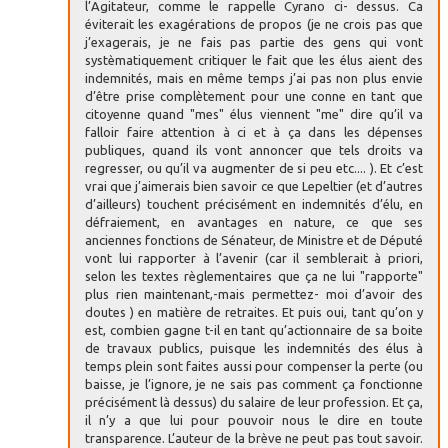
l’Agitateur, comme le rappelle Cyrano ci- dessus. Ca
éviterait les exagérations de propos (je ne crois pas que
j’exagerais, je ne fais pas partie des gens qui vont
systèmatiquement critiquer le fait que les élus aient des
indemnités, mais en même temps j’ai pas non plus envie
d’être prise complètement pour une conne en tant que
citoyenne quand "mes" élus viennent "me" dire qu’il va
falloir faire attention à ci et à ça dans les dépenses
publiques, quand ils vont annoncer que tels droits va
regresser, ou qu’il va augmenter de si peu etc.... ). Et c’est
vrai que j’aimerais bien savoir ce que Lepeltier (et d’autres
d’ailleurs) touchent précisément en indemnités d’élu, en
défraiement, en avantages en nature, ce que ses
anciennes fonctions de Sénateur, de Ministre et de Député
vont lui rapporter à l’avenir (car il semblerait à priori,
selon les textes règlementaires que ça ne lui "rapporte"
plus rien maintenant,-mais permettez- moi d’avoir des
doutes ) en matière de retraites. Et puis oui, tant qu’on y
est, combien gagne t-il en tant qu’actionnaire de sa boite
de travaux publics, puisque les indemnités des élus à
temps plein sont faites aussi pour compenser la perte (ou
baisse, je l’ignore, je ne sais pas comment ça fonctionne
précisément là dessus) du salaire de leur profession. Et ça,
il n’y a que lui pour pouvoir nous le dire en toute
transparence. L’auteur de la brève ne peut pas tout savoir.