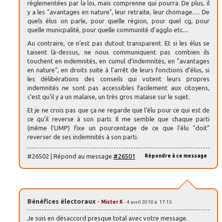
règlementées par la loi, mais comprenne qui pourra. De plus, il
y a les "avantages en nature", leur retraite, leur chomage..... De
quels élus on parle, pour quelle région, pour quel cg, pour
quelle municpalité, pour quelle communité d’agglo etc....
Au contraire, ce n’est pas dutout transparent. Et si les élus se
taisent là-dessus, ne nous communiquent pas combien ils
touchent en indemnités, en cumul d’indemnités, en "avantages
en nature", en droits suite à l’arrêt de leurs fonctions d’élus, si
les délibérations des conseils qui votent leurs propres
indemnités ne sont pas accessibles facilement aux citoyens,
c’est qu’il y a un malaise, un très gros malaise sur le sujet.
Et je ne crois pas que ça ne regarde que l’élu pour ce qui est de
ce qu’il reverse à son parti. Il me semble que chaque parti
(même l’UMP) fixe un pourcentage de ce que l’élu "doit"
reverser de ses indemnités à son parti.
#26502 | Répond au message
#26501
Répondre à ce message
Bénéfices électoraux
-
Mister K
- 4 avril 2010 à 17:15
Je suis en désaccord presque total avec votre message.