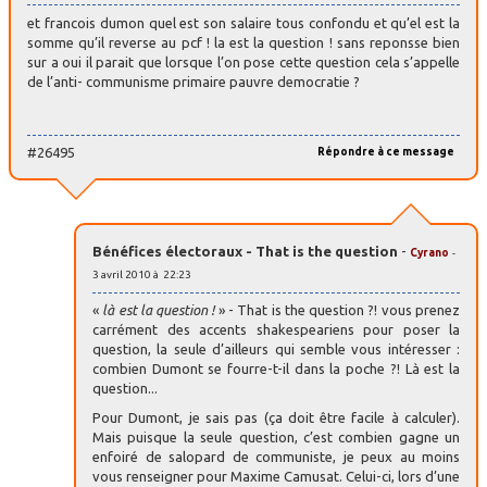
et francois dumon quel est son salaire tous confondu et qu’el est la
somme qu’il reverse au pcf ! la est la question ! sans reponsse bien
sur a oui il parait que lorsque l’on pose cette question cela s’appelle
de l’anti- communisme primaire pauvre democratie ?
#26495
Répondre à ce message
Bénéfices électoraux - That is the question
-
Cyrano
-
3 avril 2010 à 22:23
«
là est la question !
» - That is the question ?! vous prenez
carrément des accents shakespeariens pour poser la
question, la seule d’ailleurs qui semble vous intéresser :
combien Dumont se fourre-t-il dans la poche ?! Là est la
question...
Pour Dumont, je sais pas (ça doit être facile à calculer).
Mais puisque la seule question, c’est combien gagne un
enfoiré de salopard de communiste, je peux au moins
vous renseigner pour Maxime Camusat. Celui-ci, lors d’une