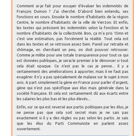
Comment ai-je fait pour essayer d’évaluer les indemnités de
François Dumon ? J’ai cherché. D’abord bien entendu, ses
fonctions en cours. Ensuite le nombre d’habitants de la région
Centre, le nombre d’habitants de la ville de Vierzon. Et enfin,
les textes qui précisent les indemnités selon la fonction et le
nombre d’habitants de la collectivité. Bon, ça m’a pris 15mn et
c’est une estimation, pas forcément la réalité. Tout cela est
dans les textes et se retrouve assez bien. Pareil sur retraite et
chômage, en cherchant un peu, on doit pouvoir retrouver.
Comme je milite pour une totale transparence pour tout ce qui
est données publiques, je serai le premier à le dénoncer si tout
cela était opaque. Ce n’est pas le cas je pense... Il y a
certainement des améliorations à apporter, mais il ne faut pas
exagérer. Il n’y a pas spécialement de malaise sur le sujet à mon
avis. A part simplement la gène en France pour parler d’argent,
gène qui n’est pas spécifique aux élus mais générale dans la
société française. Et cela est certainement dû aux écarts entre
les salaires les plus bas et les plus élevés...
Enfin, sur ce qui est reversé aux partis politiques par les élus, je
ne pense pas que cela soit secret mais je ne sais pas
exactement si il y a des règles ou pas selon les partis. Je sais
que les élus du Parti Communiste en parlent assez
ouvertement.