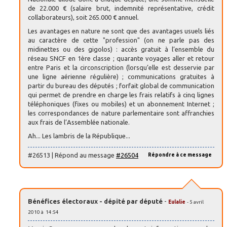
de 22.000 € (salaire brut, indemnité représentative, crédit
collaborateurs), soit 265.000 € annuel.
Les avantages en nature ne sont que des avantages usuels liés
au caractère de cette "profession" (on ne parle pas des
midinettes ou des gigolos) : accès gratuit à l’ensemble du
réseau SNCF en 1ère classe ; quarante voyages aller et retour
entre Paris et la circonscription (lorsqu’elle est desservie par
une ligne aérienne régulière) ; communications gratuites à
partir du bureau des députés ; forfait global de communication
qui permet de prendre en charge les frais relatifs à cinq lignes
téléphoniques (fixes ou mobiles) et un abonnement Internet ;
les correspondances de nature parlementaire sont affranchies
aux frais de l’Assemblée nationale.
Ah... Les lambris de la République...
#26513 | Répond au message
#26504
Répondre à ce message
Bénéfices électoraux - dépité par député
-
Eulalie
- 5 avril
2010 à 14:54