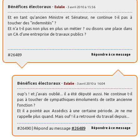
Bénéfices électoraux
-
Eulalie
- 3 avril 2010 à 15:56
Et en tant qu’ancien Ministre et Sénateur, ne continue t-il pas à
toucher des "indemnités" ?
Et n’a t-il pas non plus en plus un métier ? ou disons une place dans
un CA d’une entreprise de travaux publics ?
#26489
Répondre à ce message
Bénéfices électoraux
-
Eulalie
- 3 avril 2010 à 16:04
oup’s ! et j’avais oublié... il a été député aussi. Ne continue t-il
pas à toucher de sympathiques émoluments de cette ancienne
fonction ?
Et il a pointé aux Assédics à une certaine période. Je ne me
rappelle plus quand. Mais ouf ! il a retrouvé du travail depuis...
#26490 | Répond au message
#26489
Répondre à ce message