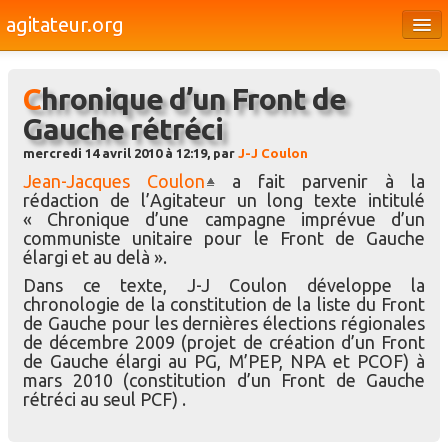
agitateur.org
Éditoriaux
Chronique d’un Front de
Bourges & le Cher
Gauche rétréci
Société
mercredi 14 avril 2010 à 12:19, par
J-J Coulon
Culture
Jean-Jacques Coulon
a fait parvenir à la
rédaction de l’Agitateur un long texte intitulé
Médias
« Chronique d’une campagne imprévue d’un
communiste unitaire pour le Front de Gauche
Dossiers
élargi et au delà ».
Dans ce texte, J-J Coulon développe la
Brèves
chronologie de la constitution de la liste du Front
de Gauche pour les dernières élections régionales
de décembre 2009 (projet de création d’un Front
de Gauche élargi au PG, M’PEP, NPA et PCOF) à
mars 2010 (constitution d’un Front de Gauche
rétréci au seul PCF) .