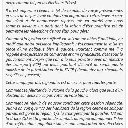
perçu comme tel par les électeurs (trices)
Il m’est apparu à l’évidence (et de ce point de vue je présente mes
excuses de ne pas avoir vu dans son importance cette dérive, à ceux
qui m’ont à de nombreuses reprises mis en garde) que nous
sommes devenus un parti dont la raison d’être première est de
permettre les réélections de nos élus, pour gérer.
Comme si la gestion se suffisait en soi comme objectif politique, au
motif que notre présence impliquerait nécessairement la mise en
place d’une politique bien à gauche. Pourtant comme me l’ a
rappelé avec justesse un camarade et ami syndicaliste, c’est sous le
gouvernement Jospin que l’on a le plus privatisé avec un ministre
des transport( PCF) qui avait pourtant dit qu’il ne serait pas le
ministre de la privatisation de la SNCF ( demandez aux cheminots
ce qu’ils en pensent)
Cette campagne des régionales est un échec pour tous les partis.
Comment se féliciter de la victoire de la gauche, alors que plus d’un
électeur sur deux ne va pas voter ou vote blanc.
Comment se réjouir de pouvoir continuer cette gestion régionale,
quand on voit que 1/3 des habitants de la région centre ne sait pas
par-qui est gérée la région, 1/3 la croit gérer par la gauche, 1/3 par
la droite. OU est la gauche de combat, pourquoi abandonner l’idée
d’un référendum populaire sur la non application des directives