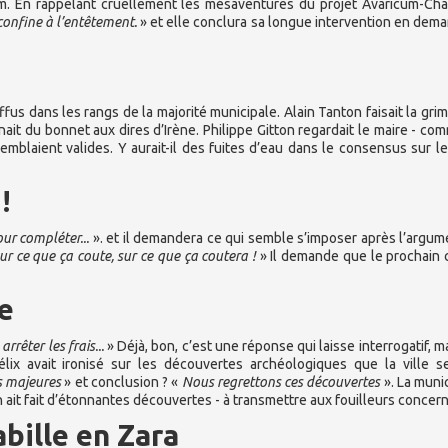
um. En rappelant cruellement les mésaventures du projet Avaricum-Ch
confine à l’entêtement.
» et elle conclura sa longue intervention en dema
iffus dans les rangs de la majorité municipale. Alain Tanton faisait la gri
nait du bonnet aux dires d’Irène. Philippe Gitton regardait le maire - comm
emblaient valides. Y aurait-il des fuites d’eau dans le consensus sur le
!
ur compléter...
». et il demandera ce qui semble s’imposer après l’argum
ur ce que ça coute, sur ce que ça coutera !
» Il demande que le prochain 
se
rrêter les frais...
» Déjà, bon, c’est une réponse qui laisse interrogatif, ma
x avait ironisé sur les découvertes archéologiques que la ville s
s majeures
» et conclusion ? «
Nous regrettons ces découvertes
». La munic
on ait fait d’étonnantes découvertes - à transmettre aux fouilleurs concer
abille en Zara