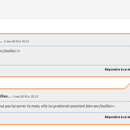
..
- 5 mai 2010 à 19:55
 fouilles !
»
Répondre à ce 
lles...
- 5 mai 2010 à 20:22
eut pas lui serrer la main, elle lui gratterait pourtant bien ses fouilles
»
Répondre à ce 