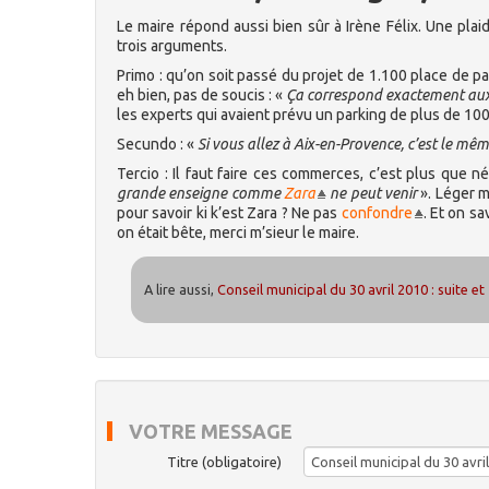
Le maire répond aussi bien sûr à Irène Félix. Une pla
trois arguments.
Primo : qu’on soit passé du projet de 1.100 place de pa
eh bien, pas de soucis : «
Ça correspond exactement aux
les experts qui avaient prévu un parking de plus de 100
Secundo : «
Si vous allez à Aix-en-Provence, c’est le mê
Tercio : Il faut faire ces commerces, c’est plus que 
grande enseigne comme
Zara
ne peut venir
». Léger m
pour savoir ki k’est Zara ? Ne pas
confondre
. Et on s
on était bête, merci m’sieur le maire.
A lire aussi,
Conseil municipal du 30 avril 2010 : suite et 
VOTRE MESSAGE
Titre (obligatoire)