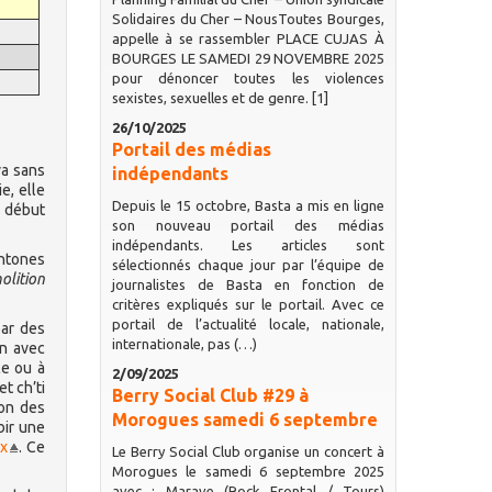
Solidaires du Cher – NousToutes Bourges,
appelle à se rassembler PLACE CUJAS À
BOURGES LE SAMEDI 29 NOVEMBRE 2025
pour dénoncer toutes les violences
sexistes, sexuelles et de genre. [1]
26/10/2025
Portail des médias
va sans
indépendants
e, elle
Depuis le 15 octobre, Basta a mis en ligne
 début
son nouveau portail des médias
indépendants. Les articles sont
chtones
sélectionnés chaque jour par l’équipe de
olition
journalistes de Basta en fonction de
critères expliqués sur le portail. Avec ce
portail de l’actualité locale, nationale,
par des
internationale, pas (…)
on avec
ce ou à
2/09/2025
t ch’ti
Berry Social Club #29 à
ion des
Morogues samedi 6 septembre
bir une
ix
. Ce
Le Berry Social Club organise un concert à
Morogues le samedi 6 septembre 2025
avec : Marave (Rock Frontal / Tours)