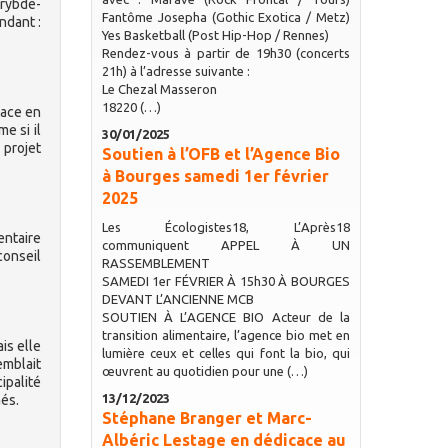
arybde-
Fantôme Josepha (Gothic Exotica / Metz)
ndant :
Yes Basketball (Post Hip-Hop / Rennes)
Rendez-vous à partir de 19h30 (concerts
21h) à l’adresse suivante :
Le Chezal Masseron
18220 (…)
mace en
e si il
30/01/2025
 projet
Soutien à l’OFB et l’Agence Bio
à Bourges samedi 1er février
2025
Les Écologistes18, L’Après18
entaire
communiquent APPEL À UN
conseil
RASSEMBLEMENT
SAMEDI 1er FÉVRIER À 15h30 À BOURGES
DEVANT L’ANCIENNE MCB
SOUTIEN À L’AGENCE BIO Acteur de la
transition alimentaire, l’agence bio met en
is elle
lumière ceux et celles qui font la bio, qui
emblait
œuvrent au quotidien pour une (…)
ipalité
13/12/2023
nés.
Stéphane Branger et Marc-
Albéric Lestage en dédicace au