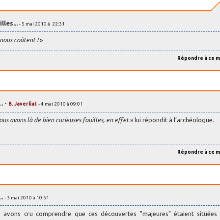
lles...
- 5 mai 2010 à 22:31
 nous coûtent !
»
Répondre à ce 
..
-
B. Javerliat
- 4 mai 2010 à 09:01
us avons là de bien curieuses fouilles, en effet
» lui répondit à l’archéologue.
Répondre à ce 
..
- 3 mai 2010 à 10:51
s avons cru comprendre que ces découvertes "majeures" étaient situées 