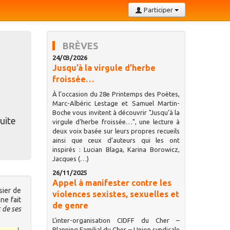
Participer
BRÈVES
24/03/2026
Jusqu’à la virgule d’herbe
froissée…
À l’occasion du 28e Printemps des Poètes,
Marc-Albéric Lestage et Samuel Martin-
Boche vous invitent à découvrir "Jusqu’à la
uite
virgule d’herbe froissée…", une lecture à
deux voix basée sur leurs propres recueils
ainsi que ceux d’auteurs qui les ont
inspirés : Lucian Blaga, Karina Borowicz,
Jacques (…)
26/11/2025
Appel à manifester contre les
sier de
violences sexistes, sexuelles et
ne fait
de genre
t de ses
L’inter-organisation CIDFF du Cher –
Planning Familial du Cher – Union syndicale