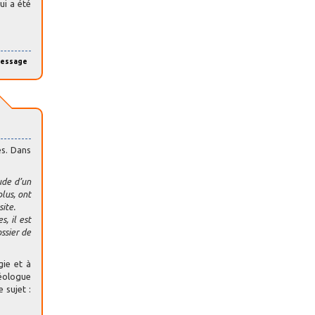
ui a été
message
es. Dans
ude d’un
lus, ont
ite.
, il est
ssier de
gie et à
héologue
 sujet :