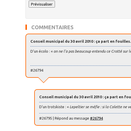
COMMENTAIRES
Conseil municipal du 30 avril 2010 : ça part en fouilles.
D’un écolo : «
on ne l’a pas beaucoup entendu ce Crotté sur les
#26794
Conseil municipal du 30 avril 2010 : ça part en foui
D’un trotskiste : «
Lepeltier se méfie : si la Colette ne v
#26795 | Répond au message
#26794