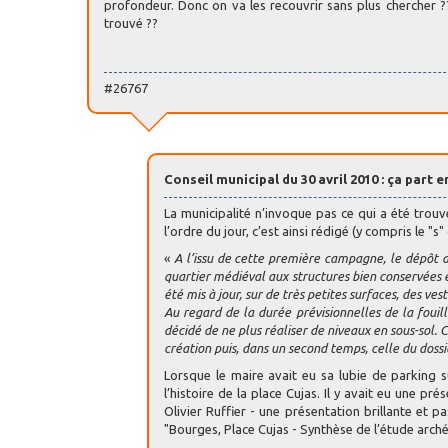
profondeur. Donc on va les recouvrir sans plus chercher ??
trouvé ??
#26767
Conseil municipal du 30 avril 2010 : ça part 
La municipalité n’invoque pas ce qui a été trou
l’ordre du jour, c’est ainsi rédigé (y compris le "s
«
A l’issu de cette première campagne, le dépôt a
quartier médiéval aux structures bien conservées 
été mis à jour, sur de très petites surfaces, des v
Au regard de la durée prévisionnelles de la fouille
décidé de ne plus réaliser de niveaux en sous-sol.
création puis, dans un second temps, celle du dossi
Lorsque le maire avait eu sa lubie de parking su
l’histoire de la place Cujas. Il y avait eu une 
Olivier Ruffier - une présentation brillante et
"Bourges, Place Cujas - Synthèse de l’étude arc