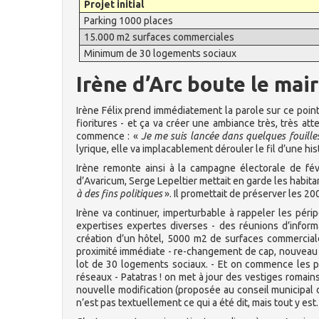
Projet initial
Parking 1000 places
15.000 m2 surfaces commerciales
Minimum de 30 logements sociaux
Irène d’Arc boute le mai
Irène Félix prend immédiatement la parole sur ce point.
fioritures - et ça va créer une ambiance très, très att
commence : «
Je me suis lancée dans quelques fouilles
lyrique, elle va implacablement dérouler le fil d’une his
Irène remonte ainsi à la campagne électorale de fé
d’Avaricum, Serge Lepeltier mettait en garde les habita
à des fins politiques
». Il promettait de préserver les 20
Irène va continuer, imperturbable à rappeler les périp
expertises expertes diverses - des réunions d’informa
création d’un hôtel, 5000 m2 de surfaces commerciale
proximité immédiate - re-changement de cap, nouveau 
lot de 30 logements sociaux. - Et on commence les pr
réseaux - Patatras ! on met à jour des vestiges romain
nouvelle modification (proposée au conseil municipal de
n’est pas textuellement ce qui a été dit, mais tout y est.