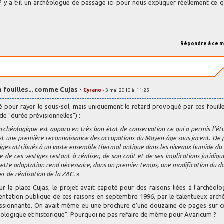
 y a t-il un archéologue de passage ici pour nous expliquer réellement ce q
Répondre à ce 
en fouilles... comme Cujas
-
Cyrano
- 3 mai 2010 à 11:25
vé pour rayer le sous-sol, mais uniquement le retard provoqué par ces fouill
" de "durée prévisionnelles") :
rchéologique est apparu en très bon état de conservation ce qui a permis l’ét
et une première reconnaissance des occupations du Moyen-âge sous jacent. De p
estiges attribués à un vaste ensemble thermal antique dans les niveaux humide du s
 de ces vestiges restant à réaliser, de son coût et de ses implications juridiques
 Cette adaptation rend nécessaire, dans un premier temps, une modification du do
er de réalisation de la ZAC.
»
r la place Cujas, le projet avait capoté pour des raisons liées à l’archéolo
présentation publique de ces raisons en septembre 1996, par le talentueux arc
 passionnante. On avait même eu une brochure d’une douzaine de pages sur ce
héologique et historique". Pourquoi ne pas refaire de même pour Avaricum ?