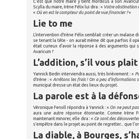
C’est que notre maire y tient mordicus à son Avaric
Scylla du maire, Irène Félix lui dira : «
Votre obstination 
«
Où en est le compteur du point de vue financier ?
»
Lie to me
L’intervention d’Irène Félix semblait créer un malaise d
se tenant la tête - on aurait même dit que parfois il opi
était curieux d’avoir la réponse à des arguments qui s
Avaricum ?
L’addition, s’il vous plait 
Yannick Bedin interviendra aussi, très brièvement : «
Po
d’Irène : «
Arrêtons les frais ! On a peu d’informations s
municipal dresse un état des lieux du projet.
La parole est à la défon
Véronique Fenoll répondra à Yannick : «
On ne peut pas a
aura une autre réponse étonnante. Comme Irène Féli
maintenant minorer, elle dira : «
Ce sont des découverte
s’empêtre dans le projet au point de regretter... que l’
La diable, à Bourges, s’h