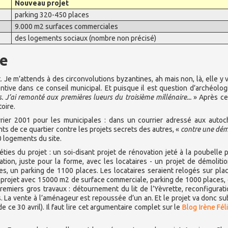
Nouveau projet
parking 320-450 places
9.000 m2 surfaces commerciales
des logements sociaux (nombre non précisé)
re
 Je m’attends à des circonvolutions byzantines, ah mais non, là, elle y 
entive dans ce conseil municipal. Et puisque il est question d’archéologi
. J’ai remonté aux premières lueurs du troisième millénaire...
» Après ce
toire.
vrier 2001 pour les municipales : dans un courrier adressé aux auto
nts de ce quartier contre les projets secrets des autres, «
contre une dém
0 logements du site.
éties du projet : un soi-disant projet de rénovation jeté à la poubelle 
tion, juste pour la forme, avec les locataires - un projet de démoliti
s, un parking de 1100 places. Les locataires seraient relogés sur pla
projet avec 15000 m2 de surface commerciale, parking de 1000 places, e
emiers gros travaux : détournement du lit de l’Yèvrette, reconfigurat
s. La vente à l’aménageur est repoussée d’un an. Et le projet va donc su
 ce 30 avril). Il faut lire cet argumentaire complet sur le
Blog Irène Fél