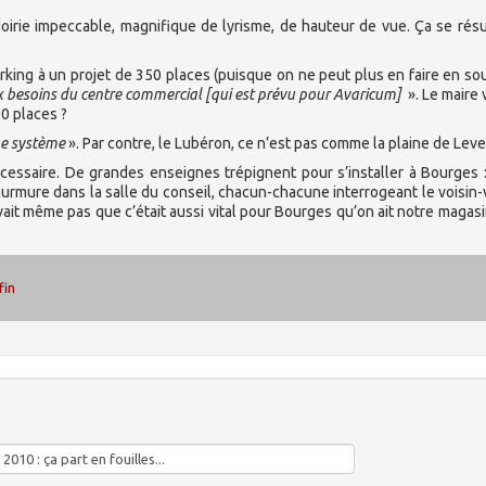
idoirie impeccable, magnifique de lyrisme, de hauteur de vue. Ça se ré
rking à un projet de 350 places (puisque on ne peut plus en faire en sou
 besoins du centre commercial [qui est prévu pour Avaricum]
». Le maire 
0 places ?
me système
». Par contre, le Lubéron, ce n’est pas comme la plaine de Levet
nécessaire. De grandes enseignes trépignent pour s’installer à Bourges 
urmure dans la salle du conseil, chacun-chacune interrogeant le voisin-
avait même pas que c’était aussi vital pour Bourges qu’on ait notre magasi
fin