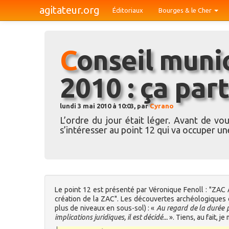
agitateur.org
Éditoriaux
Bourges & le Cher
Conseil municipal du 30 avril
2010 : ça part
lundi 3 mai 2010 à 10:03, par
Cyrano
L’ordre du jour était léger. Avant de vo
s’intéresser au point 12 qui va occuper un
Le point 12 est présenté par Véronique Fenoll : "ZAC 
création de la ZAC". Les découvertes archéologiques o
plus de niveaux en sous-sol) : «
Au regard de la durée pr
implications juridiques, il est décidé...
». Tiens, au fait, j