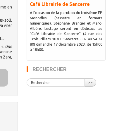
Café Librairie de Sancerre
sume en
À l’occasion de la parution du troisième EP
Monodies (cassette et formats
s-sol),
numériques), Stéphane Branger et Marc-
va virer
Albéric Lestage seront en dédicace au
"Café Librairie de Sancerre" (4 rue des
...
Trois Pilliers 18300 Sancerre - 02 48 54 34
80) dimanche 17 décembre 2023, de 15h00
: «
Une
à 18h00.
voisine
n Zara,
RECHERCHER
>>