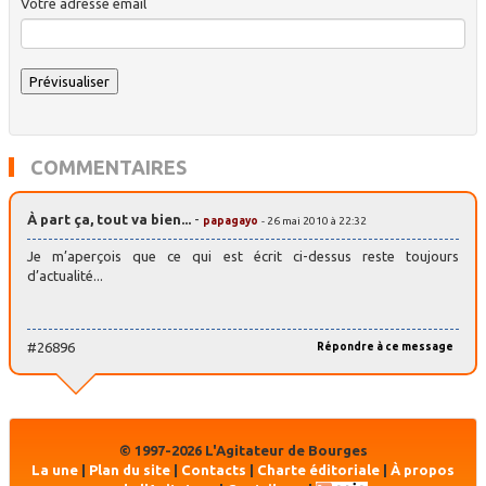
Votre adresse email
COMMENTAIRES
À part ça, tout va bien...
-
papagayo
- 26 mai 2010 à 22:32
Je m’aperçois que ce qui est écrit ci-dessus reste toujours
d’actualité...
#26896
Répondre à ce message
© 1997-2026 L'Agitateur de Bourges
La une
|
Plan du site
|
Contacts
|
Charte éditoriale
|
À propos