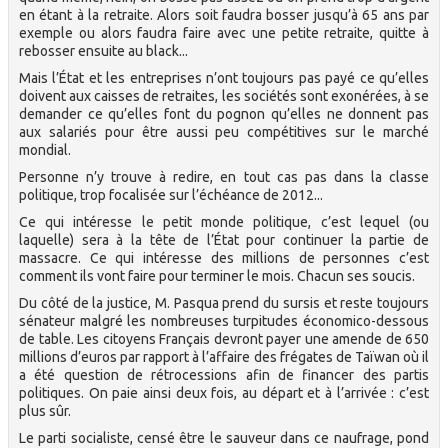
en étant à la retraite. Alors soit faudra bosser jusqu’à 65 ans par
exemple ou alors faudra faire avec une petite retraite, quitte à
rebosser ensuite au black...
Mais l’État et les entreprises n’ont toujours pas payé ce qu’elles
doivent aux caisses de retraites, les sociétés sont exonérées, à se
demander ce qu’elles font du pognon qu’elles ne donnent pas
aux salariés pour être aussi peu compétitives sur le marché
mondial.
Personne n’y trouve à redire, en tout cas pas dans la classe
politique, trop focalisée sur l’échéance de 2012...
Ce qui intéresse le petit monde politique, c’est lequel (ou
laquelle) sera à la tête de l’État pour continuer la partie de
massacre. Ce qui intéresse des millions de personnes c’est
comment ils vont faire pour terminer le mois. Chacun ses soucis.
Du côté de la justice, M. Pasqua prend du sursis et reste toujours
sénateur malgré les nombreuses turpitudes économico-dessous
de table. Les citoyens Français devront payer une amende de 650
millions d’euros par rapport à l’affaire des frégates de Taïwan où il
a été question de rétrocessions afin de financer des partis
politiques. On paie ainsi deux fois, au départ et à l’arrivée : c’est
plus sûr.
Le parti socialiste, censé être le sauveur dans ce naufrage, pond