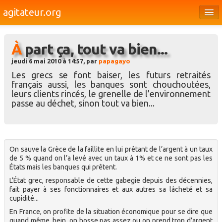
agitateur.org
Éditoriaux
À part ça, tout va bien...
Bourges & le Cher
jeudi 6 mai 2010 à 14:57, par
papagayo
Société
Les grecs se font baiser, les futurs retraités
français aussi, les banques sont chouchoutées,
Culture
leurs clients rincés, le grenelle de l’environnement
passe au déchet, sinon tout va bien...
Médias
Dossiers
Brèves
On sauve la Grèce de la faillite en lui prêtant de l’argent à un taux
de 5 % quand on l’a levé avec un taux à 1% et ce ne sont pas les
États mais les banques qui prêtent.
L’État grec, responsable de cette gabegie depuis des décennies,
fait payer à ses fonctionnaires et aux autres sa lâcheté et sa
cupidité...
En France, on profite de la situation économique pour se dire que
quand même, hein, on bosse pas assez ou on prend trop d’argent