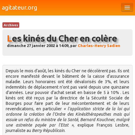
agitateur.org
Éditoriaux
Archives
Bourges & le Cher
Les kinés du Cher en colère
Société
dimanche 27 janvier 2002 à 14:09, par
Charles-Henry Sadien
Culture
Médias
Depuis le mois d’août, les kinés du Cher ne décolèrent pas. Ils ont
encore manifesté devant le bâtiment de la caisse d’assurance
Dossiers
maladie. Leurs honoraires ont été dévalorisés de 3%, et leurs
indemnités de déplacement n’ont pas varié depuis une quinzaine
Brèves
d’années. Leur pouvoir d’achat serait en baisse de 5 à 10% . Les
kinés ont été reçus par la directrice de la Sécurité Sociale de
Bourges pour faire part de leur mécontentement et de leurs
revendications, en particulier
« l’application stricte de la loi qui
ordonne la création de l’Ordre des Kinésithérapeuthes mais qui
essuie un refus du ministre de la Santé, Bernard Kouchner, malgré
une astreinte payée par l’Etat »
, explique François Lesbre,
journaliste au
Berry Républicain
.