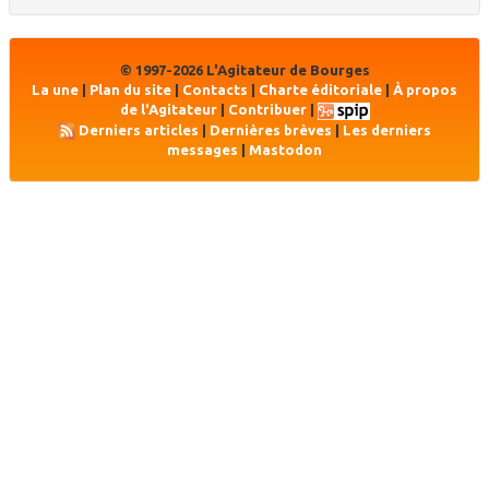
© 1997-2026 L'Agitateur de Bourges
La une
|
Plan du site
|
Contacts
|
Charte éditoriale
|
À propos
de l'Agitateur
|
Contribuer
|
Derniers articles
|
Dernières brèves
|
Les derniers
messages
|
Mastodon