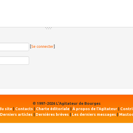
[
Se connecter
]
© 1997-2026 L'Agitateur de Bourges
du site
|
Contacts
|
Charte éditoriale
|
À propos de l'Agitateur
|
Contr
Derniers articles
|
Dernières brèves
|
Les derniers messages
|
Masto