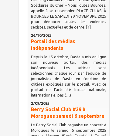
Solidaires du Cher – NousToutes Bourges,
appelle à se rassembler PLACE CUJAS À
BOURGES LE SAMEDI 29 NOVEMBRE 2025
pour dénoncer toutes les violences
sexistes, sexuelles et de genre. [1]
26/10/2025
Portail des médias
indépendants
Depuis le 15 octobre, Basta a mis en ligne
son nouveau portail des médias
indépendants. Les articles sont
sélectionnés chaque jour par l’équipe de
journalistes de Basta en fonction de
critères expliqués sur le portail. Avec ce
portail de l’actualité locale, nationale,
internationale, pas (…)
2/09/2025
Berry Social Club #29 à
Morogues samedi 6 septembre
Le Berry Social Club organise un concert à
Morogues le samedi 6 septembre 2025
avec : Marave (Rock Frontal / Tours)