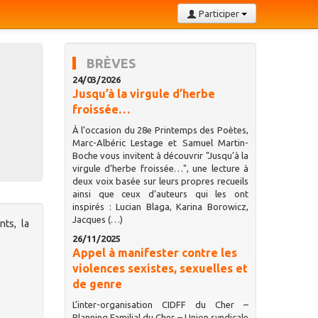
Participer
BRÈVES
24/03/2026
Jusqu’à la virgule d’herbe
froissée…
À l’occasion du 28e Printemps des Poètes,
Marc-Albéric Lestage et Samuel Martin-
Boche vous invitent à découvrir "Jusqu’à la
virgule d’herbe froissée…", une lecture à
deux voix basée sur leurs propres recueils
ainsi que ceux d’auteurs qui les ont
inspirés : Lucian Blaga, Karina Borowicz,
Jacques (…)
nts, la
26/11/2025
Appel à manifester contre les
violences sexistes, sexuelles et
de genre
L’inter-organisation CIDFF du Cher –
Planning Familial du Cher – Union syndicale