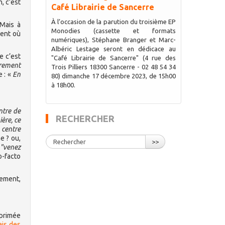
, c’est
Café Librairie de Sancerre
À l’occasion de la parution du troisième EP
 Mais à
Monodies (cassette et formats
ment où
numériques), Stéphane Branger et Marc-
Albéric Lestage seront en dédicace au
e c’est
"Café Librairie de Sancerre" (4 rue des
èrement
Trois Pilliers 18300 Sancerre - 02 48 54 34
e : «
En
80) dimanche 17 décembre 2023, de 15h00
à 18h00.
ntre de
RECHERCHER
ière, ce
 centre
e ? ou,
>>
 "venez
o-facto
lement,
xprimée
ais des