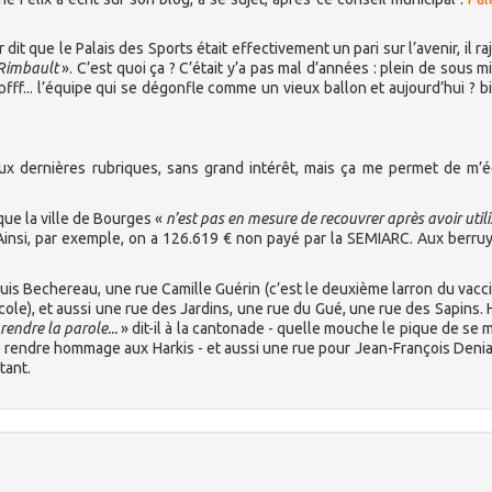
t que le Palais des Sports était effectivement un pari sur l’avenir, il ra
-Rimbault
». C’est quoi ça ? C’était y’a pas mal d’années : plein de sous m
pfff... l’équipe qui se dégonfle comme un vieux ballon et aujourd’hui ? bi
deux dernières rubriques, sans grand intérêt, mais ça me permet de m’é
que la ville de Bourges «
n’est pas en mesure de recouvrer après avoir utili
Ainsi, par exemple, on a 126.619 € non payé par la SEMIARC. Aux berru
ouis Bechereau, une rue Camille Guérin (c’est le deuxième larron du vacc
’école), et aussi une rue des Jardins, une rue du Gué, une rue des Sapins.
rendre la parole...
» dit-il à la cantonade - quelle mouche le pique de se 
se rendre hommage aux Harkis - et aussi une rue pour Jean-François Deni
tant.