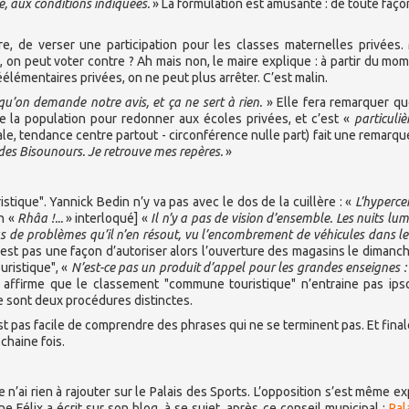
e, aux conditions indiquées.
» La formulation est amusante : de toute façon
ntre, de verser une participation pour les classes maternelles privées.
, on peut voter contre ? Ah mais non, le maire explique : à partir du mo
émentaires privées, on ne peut plus arrêter. C’est malin.
qu’on demande notre avis, et ça ne sert à rien.
» Elle fera remarquer qu
la population pour redonner aux écoles privées, et c’est «
particuli
le, tendance centre partout - circonférence nulle part) fait une remarqu
 des Bisounours. Je retrouve mes repères.
»
tique". Yannick Bedin n’y va pas avec le dos de la cuillère : «
L’hyperce
n «
Rhâa !...
» interloqué] «
Il n’y a pas de vision d’ensemble. Les nuits lum
plus de problèmes qu’il n’en résout, vu l’encombrement de véhicules dans le
est pas une façon d’autoriser alors l’ouverture des magasins le dimanch
uristique", «
N’est-ce pas un produit d’appel pour les grandes enseignes :
affirme que le classement "commune touristique" n’entraine pas ips
e sont deux procédures distinctes.
est pas facile de comprendre des phrases qui ne se terminent pas. Et fina
chaine fois.
e n’ai rien à rajouter sur le Palais des Sports. L’opposition s’est même e
 Félix a écrit sur son blog, à se sujet, après ce conseil municipal :
Pal