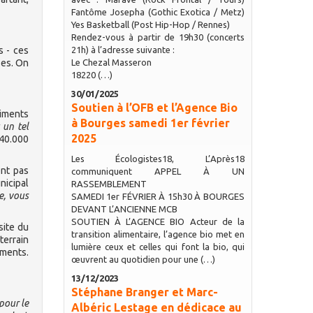
Fantôme Josepha (Gothic Exotica / Metz)
Yes Basketball (Post Hip-Hop / Rennes)
Rendez-vous à partir de 19h30 (concerts
s - ces
21h) à l’adresse suivante :
ses. On
Le Chezal Masseron
18220 (…)
30/01/2025
Soutien à l’OFB et l’Agence Bio
timents
à Bourges samedi 1er février
 un tel
2025
240.000
Les Écologistes18, L’Après18
ent pas
communiquent APPEL À UN
nicipal
RASSEMBLEMENT
e, vous
SAMEDI 1er FÉVRIER À 15h30 À BOURGES
DEVANT L’ANCIENNE MCB
SOUTIEN À L’AGENCE BIO Acteur de la
site du
transition alimentaire, l’agence bio met en
terrain
lumière ceux et celles qui font la bio, qui
iments.
œuvrent au quotidien pour une (…)
13/12/2023
Stéphane Branger et Marc-
pour le
Albéric Lestage en dédicace au