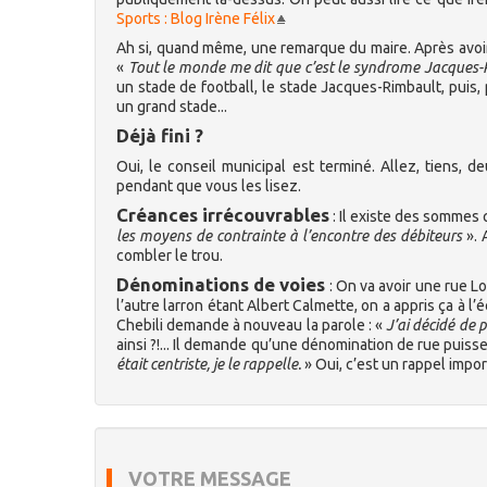
Sports : Blog Irène Félix
Ah si, quand même, une remarque du maire. Après avoir di
«
Tout le monde me dit que c’est le syndrome Jacques
un stade de football, le stade Jacques-Rimbault, puis, 
un grand stade...
Déjà fini ?
Oui, le conseil municipal est terminé. Allez, tiens, 
pendant que vous les lisez.
Créances irrécouvrables
: Il existe des sommes 
les moyens de contrainte à l’encontre des débiteurs
». 
combler le trou.
Dénominations de voies
: On va avoir une rue L
l’autre larron étant Albert Calmette, on a appris ça à l
Chebili demande à nouveau la parole : «
J’ai décidé de p
ainsi ?!... Il demande qu’une dénomination de rue puis
était centriste, je le rappelle.
» Oui, c’est un rappel impor
VOTRE MESSAGE