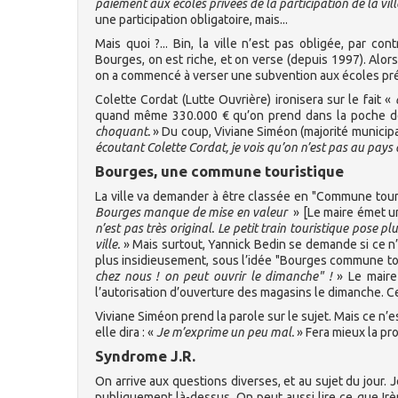
paiement aux écoles privées de la participation de la vill
une participation obligatoire, mais...
Mais quoi ?... Bin, la ville n’est pas obligée, par co
Bourges, on est riche, et on verse (depuis 1997). Alors
on a commencé à verser une subvention aux écoles préél
Colette Cordat (Lutte Ouvrière) ironisera sur le fait «
quand même 330.000 € qu’on prend dans la poche de 
choquant.
» Du coup, Viviane Siméon (majorité municipa
écoutant Colette Cordat, je vois qu’on n’est pas au pays
Bourges, une commune touristique
La ville va demander à être classée en "Commune touris
Bourges manque de mise en valeur
» [Le maire émet u
n’est pas très original. Le petit train touristique pose 
ville.
» Mais surtout, Yannick Bedin se demande si ce n’
plus insidieusement, sous l’idée "Bourges commune to
chez nous ! on peut ouvrir le dimanche" !
» Le maire 
l’autorisation d’ouverture des magasins le dimanche. C
Viviane Siméon prend la parole sur le sujet. Mais ce n’
elle dira : «
Je m’exprime un peu mal.
» Fera mieux la pro
Syndrome J.R.
On arrive aux questions diverses, et au sujet du jour. J
publiquement là-dessus. On peut aussi lire ce que Irène