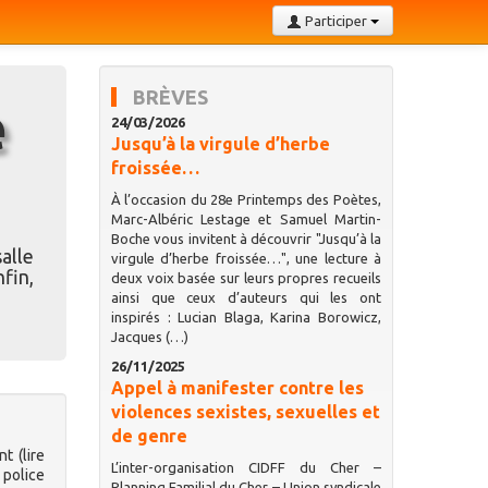
Participer
BRÈVES
24/03/2026
Jusqu’à la virgule d’herbe
froissée…
À l’occasion du 28e Printemps des Poètes,
Marc-Albéric Lestage et Samuel Martin-
Boche vous invitent à découvrir "Jusqu’à la
alle
virgule d’herbe froissée…", une lecture à
fin,
deux voix basée sur leurs propres recueils
ainsi que ceux d’auteurs qui les ont
inspirés : Lucian Blaga, Karina Borowicz,
Jacques (…)
26/11/2025
Appel à manifester contre les
violences sexistes, sexuelles et
de genre
t (lire
L’inter-organisation CIDFF du Cher –
 police
Planning Familial du Cher – Union syndicale