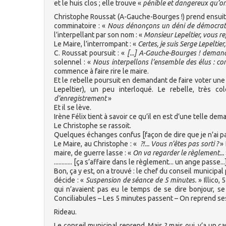
et le huis clos ; elle trouve «
pénible et dangereux qu’on
Christophe Roussat (A-Gauche-Bourges !) prend ensuite l
comminatoire : «
Nous dénonçons un déni de démocrati
l’interpellant par son nom : «
Monsieur Lepeltier, vous r
Le Maire, l’interrompant : «
Certes, je suis Serge Lepeltier
C. Roussat poursuit : «
[...] A-Gauche-Bourges ! deman
solennel : «
Nous interpellons l’ensemble des élus : co
commence à faire rire le maire.
Et le rebelle poursuit en demandant de faire voter une 
Lepeltier), un peu interloqué. Le rebelle, très c
d’enregistrement
»
Et il se lève.
Irène Félix tient à savoir ce qu’il en est d’une telle dem
Le Christophe se rassoit.
Quelques échanges confus [façon de dire que je n’ai pas
Le Maire, au Christophe : «
?!... Vous n’êtes pas sorti ?
» 
maire, de guerre lasse : «
On va regarder le règlement...
............ [ça s’affaire dans le règlement... un ange passe...]
Bon, ça y est, on a trouvé : le chef du conseil municip
décide : «
Suspension de séance de 5 minutes.
» Illico,
qui n’avaient pas eu le temps de se dire bonjour, se
Conciliabules – Les 5 minutes passent – On reprend ses
Rideau.
Le conseil municipal reprend. Mais ? mais oui, y’a un ca