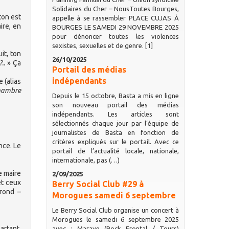
Solidaires du Cher – NousToutes Bourges,
ton est
appelle à se rassembler PLACE CUJAS À
ire, en
BOURGES LE SAMEDI 29 NOVEMBRE 2025
pour dénoncer toutes les violences
sexistes, sexuelles et de genre. [1]
it, ton
26/10/2025
..
» Ça
Portail des médias
indépendants
 (alias
chambre
Depuis le 15 octobre, Basta a mis en ligne
son nouveau portail des médias
indépendants. Les articles sont
sélectionnés chaque jour par l’équipe de
journalistes de Basta en fonction de
critères expliqués sur le portail. Avec ce
nce. Le
portail de l’actualité locale, nationale,
internationale, pas (…)
e maire
2/09/2025
et ceux
Berry Social Club #29 à
 rond –
Morogues samedi 6 septembre
Le Berry Social Club organise un concert à
Morogues le samedi 6 septembre 2025
artant,
avec : Marave (Rock Frontal / Tours)