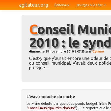
agitateur.org
Éditoriaux
Bourges & le Cher
Conseil Municipal, 26 novembre
2010 : le syn
dimanche 28 novembre 2010 à 07:23, par
Cyrano
C’est-y que y’aurait encore une odeur de p
du conseil municipal, y’avait deux polic
presque...
L’escarmouche du coche
Le Maire débute par quelques points budget. Irène Féli
"
Conseil municipal très chahuté
"). Elle regrette que l