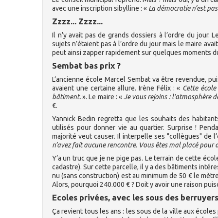
avec une inscription sibylline : «
La démocratie n’est pas
Zzzz... Zzzz...
Il n’y avait pas de grands dossiers à l’ordre du jour.
sujets n’étaient pas à l’ordre du jour mais le maire av
peut ainsi zapper rapidement sur quelques moments du
Sembat bas prix ?
L’ancienne école Marcel Sembat va être revendue, pu
avaient une certaine allure. Irène Félix : «
Cette école 
bâtiment.
». Le maire : «
Je vous rejoins : l’atmosphère de
€.
Yannick Bedin regretta que les souhaits des habitant
utilisés pour donner vie au quartier. Surprise ! Pend
majorité veut causer. Il interpelle ses "collègues" de l
n’avez fait aucune rencontre. Vous êtes mal placé pour 
Y’a un truc que je ne pige pas. Le terrain de cette écol
cadastre). Sur cette parcelle, il y a des bâtiments inté
nu (sans construction) est au minimum de 50 € le mètre c
Alors, pourquoi 240.000 € ? Doit y avoir une raison pui
Ecoles privées, avec les sous des berruyer
Ça revient tous les ans : les sous de la ville aux écoles