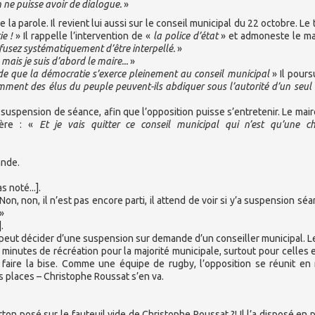
 ne puisse avoir de dialogue.
»
a parole. Il revient lui aussi sur le conseil municipal du 22 octobre. Le 
e !
» Il rappelle l’intervention de «
la police d’état
» et admoneste le ma
efusez systématiquement d’être interpellé.
»
, mais je suis d’abord le maire...
»
de que la démocratie s’exerce pleinement au conseil municipal
» Il poursu
mment des élus du peuple peuvent-ils abdiquer sous l’autorité d’un seul ?
suspension de séance, afin que l’opposition puisse s’entretenir. Le maire
olère : «
Et je vais quitter ce conseil municipal qui n’est qu’une 
ande.
 noté...].
Non, non, il n’est pas encore parti, il attend de voir si y’a suspension séa
»
.
al peut décider d’une suspension sur demande d’un conseiller municipal. L
 5 minutes de récréation pour la majorité municipale, surtout pour celles 
 faire la bise. Comme une équipe de rugby, l’opposition se réunit en
 places – Christophe Roussat s’en va.
rton posé sur le fauteuil vide de Christophe Roussat ?! Il l’a disposé en p