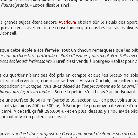
 fleurdelysable.
» Est-ce disable ainsi ?
 Les grands sujets étant encore
Avaricum
et bien sûr, le Palais des Sport
ait prévu d’en causer en fin de conseil municipal dans les questions diver
 conseil.
isque cette école a été fermée. Tout un chacun remarquera que les bâ
a une architecture particulière. Plein d’usages pourraient être faits avec
 ces écoles est intéressante.
» Bref, c’est vendu à Bourges-Habitat pour 
s du quartier n’aient pas été pris en compte et que les locaux ne soi
ant son intervention, une main se lève : Hassen Chebili, conseiller mu
’opposition : «
Lorsque vous avez décidé de l’emplacement de la Charmill
donner des leçons au maire.
» Serge Lepeltier s’est trouvé un bodyguard.
e a une surface de 5610 m² (parcelle 89, section CL - on peut voir sur le 
ressants (au moins 400 ou 500 m²). À Bourges, le prix moyen de vente d’un 
arré. À ce tarif, ça fait 285.000 € - et en plus, dessus, y’a 400 m² de bât
sque nobody n’en parlera au conseil.
s
 privées. «
Il est donc proposé au Conseil municipal de donner son accord 