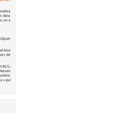
joutera
is dans
n, on a
clipser
sé tous
yers de
in BCG,
 Hassen
montrer
au «
qui