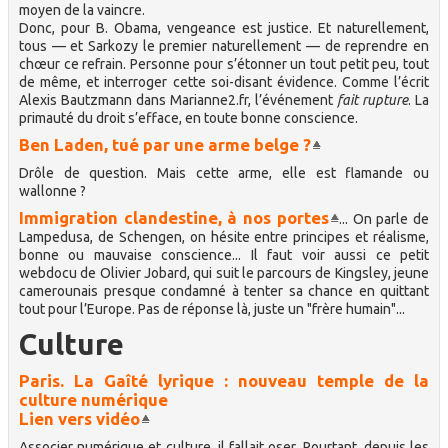
moyen de la vaincre.
Donc, pour B. Obama, vengeance est justice. Et naturellement,
tous — et Sarkozy le premier naturellement — de reprendre en
chœur ce refrain. Personne pour s’étonner un tout petit peu, tout
de même, et interroger cette soi-disant évidence. Comme l’écrit
Alexis Bautzmann dans Marianne2.fr, l’événement
fait rupture
. La
primauté du droit s’efface, en toute bonne conscience.
Ben Laden, tué par une arme belge ?
Drôle de question. Mais cette arme, elle est flamande ou
wallonne ?
Immigration clandestine, à nos portes
... On parle de
Lampedusa, de Schengen, on hésite entre principes et réalisme,
bonne ou mauvaise conscience... Il faut voir aussi ce petit
webdocu de Olivier Jobard, qui suit le parcours de Kingsley, jeune
camerounais presque condamné à tenter sa chance en quittant
tout pour l’Europe. Pas de réponse là, juste un "frère humain"...
Culture
Paris. La Gaîté lyrique : nouveau temple de la
culture numérique
Lien vers vidéo
Associer numérique et culture, il fallait oser. Pourtant, depuis les