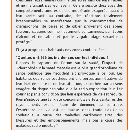
et ne maîtrisant pas leur avenir. Cela a suscité chez elles des
comportements timorés et une inquiétude exagérée quant à
leur santé soit, au contraire, des réactions totalement
irresponsables se manifestant par la consommation de
champignons, de baies et de gibier provenant des zones
toujours classées comme hautement contaminées, par l’abus
d’alcool et de tabac et par le vagabondage sexuel non
protégé."
Et ça à propos des habitants des zones contaminées :
"
Quelles ont été les incidences sur les individus
?
D’après le rapport du Forum sur la santé, l’impact de
Tchernobyl sur la santé mentale est le plus grand problème de
santé publique que l’accident ait provoqué à ce jour. Les
habitants des zones touchées ont une perception négative de
leur état de santé et de leur situation, exacerbée par un sens
exagéré du risque sanitaire que la radio‑exposition leur fait
courir et par la conviction que leur espérance de vie est réduite.
Rien n’indique que l’anxiété concernant les effets sanitaires des
rayonnements est en train de diminuer, au contraire.
L’espérance de vie est en baisse dans toute L’ex-Union
soviétique à cause des maladies cardiovasculaires, des
blessures et des empoisonnements, mais pas à cause des
maladies radio‑induites."