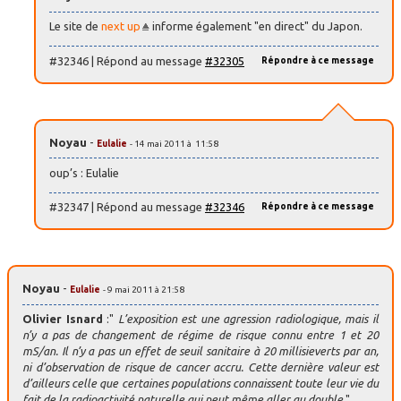
Le site de
next up
informe également "en direct" du Japon.
#32346 | Répond au message
#32305
Répondre à ce message
Noyau
-
Eulalie
- 14 mai 2011 à 11:58
oup’s : Eulalie
#32347 | Répond au message
#32346
Répondre à ce message
Noyau
-
Eulalie
- 9 mai 2011 à 21:58
Olivier Isnard
:"
L’exposition est une agression radiologique, mais il
n’y a pas de changement de régime de risque connu entre 1 et 20
mS/an. Il n’y a pas un effet de seuil sanitaire à 20 millisieverts par an,
ni d’observation de risque de cancer accru. Cette dernière valeur est
d’ailleurs celle que certaines populations connaissent toute leur vie du
fait de la radioactivité naturelle qui peut même aller au double
."