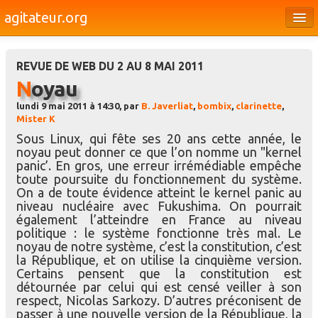
agitateur.org
Éditoriaux
REVUE DE WEB DU 2 AU 8 MAI 2011
Bourges & le Cher
Noyau
Société
lundi 9 mai 2011 à 14:30, par
B. Javerliat
,
bombix
,
clarinette
,
Mister K
Culture
Sous Linux, qui fête ses 20 ans cette année, le
noyau peut donner ce que l’on nomme un "kernel
Médias
panic’. En gros, une erreur irrémédiable empêche
toute poursuite du fonctionnement du système.
Dossiers
On a de toute évidence atteint le kernel panic au
niveau nucléaire avec Fukushima. On pourrait
Brèves
également l’atteindre en France au niveau
politique : le système fonctionne très mal. Le
noyau de notre système, c’est la constitution, c’est
la République, et on utilise la cinquième version.
Certains pensent que la constitution est
détournée par celui qui est censé veiller à son
respect, Nicolas Sarkozy. D’autres préconisent de
passer à une nouvelle version de la République, la