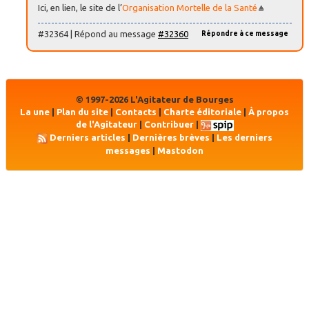
Ici, en lien, le site de l’
Organisation Mortelle de la Santé
#32364 | Répond au message
#32360
Répondre à ce message
© 1997-2026 L'Agitateur de Bourges
La une
|
Plan du site
|
Contacts
|
Charte éditoriale
|
À propos
de l'Agitateur
|
Contribuer
|
Derniers articles
|
Dernières brèves
|
Les derniers
messages
|
Mastodon