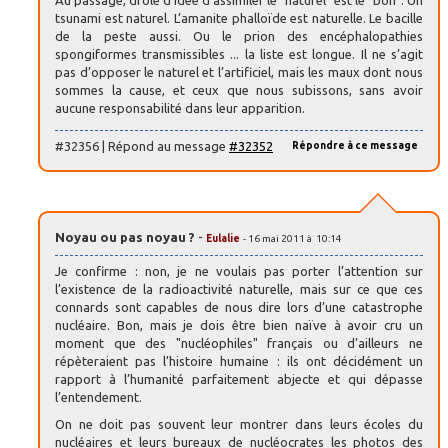
tsunami est naturel. L’amanite phalloïde est naturelle. Le bacille
de la peste aussi. Ou le prion des encéphalopathies
spongiformes transmissibles ... la liste est longue. Il ne s’agit
pas d’opposer le naturel et l’artificiel, mais les maux dont nous
sommes la cause, et ceux que nous subissons, sans avoir
aucune responsabilité dans leur apparition.
#32356 | Répond au message
#32352
Répondre à ce message
Noyau ou pas noyau ?
-
Eulalie
- 16 mai 2011 à 10:14
Je confirme : non, je ne voulais pas porter l’attention sur
l’existence de la radioactivité naturelle, mais sur ce que ces
connards sont capables de nous dire lors d’une catastrophe
nucléaire. Bon, mais je dois être bien naïve à avoir cru un
moment que des "nucléophiles" français ou d’ailleurs ne
répèteraient pas l’histoire humaine : ils ont décidément un
rapport à l’humanité parfaitement abjecte et qui dépasse
l’entendement.
On ne doit pas souvent leur montrer dans leurs écoles du
nucléaires et leurs bureaux de nucléocrates les photos des