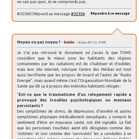
ne sais pas quoi. Je ne comprends pas.
#32360 | Répond au message
#32356
Répondre à ce message
Noyau ou pas noyau ?
-
Eulalie
- 16 mai 2011 à 21:09
Je n’ai pas retrouvé le document où j’avais lu que l’OMS
considère que le mieux pour les habitants des régions
contaminées par les radiations est de s’habituer et d’oublier,
mais leur site internet, rubrique Centre des Médias est tout
aussi terrifiante que les propos de Isnard et l’autre de "Radio
Energie", mais quand même c’est l’Organisation Mondiale de la
Santé qui dit ça à propos des individus habitants relogés :
"
Est-ce que le traumatisme d’un relogement rapide a
provoqué des troubles psychologiques ou mentaux
persistants ?
Des symptômes de stress, de dépression, d’anxiété et autres
symptômes physiques médicalement inexpliqués, y compris le
sentiment d’être en mauvaise santé, ont été signalés. Le fait
que les personnes touchées aient été désignées comme des
‘victimes’ et non comme des ‘survivants’ les a conduites à se
considérer elles-mêmes comme des êtres sans défense, faibles