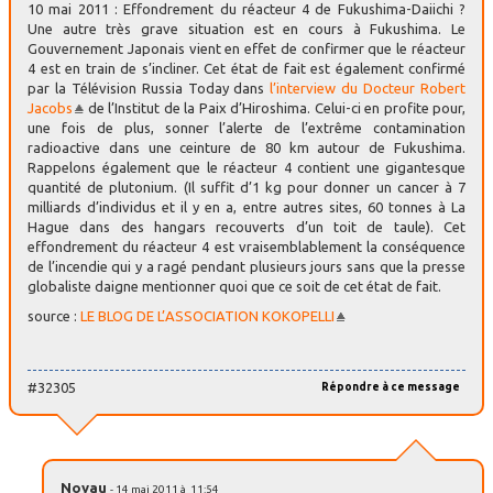
10 mai 2011 : Effondrement du réacteur 4 de Fukushima-Daiichi ?
Une autre très grave situation est en cours à Fukushima. Le
Gouvernement Japonais vient en effet de confirmer que le réacteur
4 est en train de s’incliner. Cet état de fait est également confirmé
par la Télévision Russia Today dans
l’interview du Docteur Robert
Jacobs
de l’Institut de la Paix d’Hiroshima. Celui-ci en profite pour,
une fois de plus, sonner l’alerte de l’extrême contamination
radioactive dans une ceinture de 80 km autour de Fukushima.
Rappelons également que le réacteur 4 contient une gigantesque
quantité de plutonium. (Il suffit d’1 kg pour donner un cancer à 7
milliards d’individus et il y en a, entre autres sites, 60 tonnes à La
Hague dans des hangars recouverts d’un toit de taule). Cet
effondrement du réacteur 4 est vraisemblablement la conséquence
de l’incendie qui y a ragé pendant plusieurs jours sans que la presse
globaliste daigne mentionner quoi que ce soit de cet état de fait.
source :
LE BLOG DE L’ASSOCIATION KOKOPELLI
#32305
Répondre à ce message
Noyau
- 14 mai 2011 à 11:54