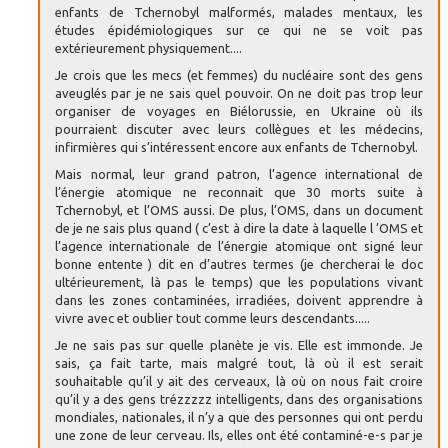
enfants de Tchernobyl malformés, malades mentaux, les
études épidémiologiques sur ce qui ne se voit pas
extérieurement physiquement....
Je crois que les mecs (et femmes) du nucléaire sont des gens
aveuglés par je ne sais quel pouvoir. On ne doit pas trop leur
organiser de voyages en Biélorussie, en Ukraine où ils
pourraient discuter avec leurs collègues et les médecins,
infirmières qui s’intéressent encore aux enfants de Tchernobyl.
Mais normal, leur grand patron, l’agence international de
l’énergie atomique ne reconnait que 30 morts suite à
Tchernobyl, et l’OMS aussi. De plus, l’OMS, dans un document
de je ne sais plus quand ( c’est à dire la date à laquelle l ’OMS et
l’agence internationale de l’énergie atomique ont signé leur
bonne entente ) dit en d’autres termes (je chercherai le doc
ultérieurement, là pas le temps) que les populations vivant
dans les zones contaminées, irradiées, doivent apprendre à
vivre avec et oublier tout comme leurs descendants.....
Je ne sais pas sur quelle planète je vis. Elle est immonde. Je
sais, ça fait tarte, mais malgré tout, là où il est serait
souhaitable qu’il y ait des cerveaux, là où on nous fait croire
qu’il y a des gens trézzzzz intelligents, dans des organisations
mondiales, nationales, il n’y a que des personnes qui ont perdu
une zone de leur cerveau. Ils, elles ont été contaminé-e-s par je