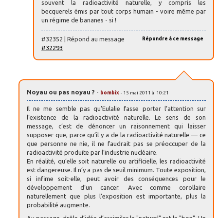
souvent la radioactivité naturelle, y compris les
becquerels émis par tout corps humain - voire même par
un régime de bananes - si !
#32352 | Répond au message
Répondre à ce message
#32293
Noyau ou pas noyau ?
-
bombix
- 15 mai 2011 à 10:21
Il ne me semble pas qu’Eulalie fasse porter l’attention sur
l’existence de la radioactivité naturelle. Le sens de son
message, c’est de dénoncer un raisonnement qui laisser
supposer que, parce qu’il y a de la radioactivité naturelle — ce
que personne ne nie, il ne faudrait pas se préoccuper de la
radioactivité produite par l’industrie nucléaire.
En réalité, qu’elle soit naturelle ou artificielle, les radioactivité
est dangereuse. Il n’y a pas de seuil minimum. Toute exposition,
si infime soit-elle, peut avoir des conséquences pour le
développement d’un cancer. Avec comme corollaire
naturellement que plus l’exposition est importante, plus la
probabilité augmente.
Au passage, drôle d’idée d’assimiler le "naturel" est le "bon". Un