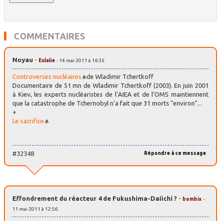
COMMENTAIRES
Noyau
-
Eulalie
- 14 mai 2011 à 16:35
Controverses nucléaires
de Wladimir Tchertkoff
Documentaire de 51 mn de Wladimir Tchertkoff (2003). En juin 2001
à Kiev, les experts nucléaristes de l’AIEA et de l’OMS maintiennent
que la catastrophe de Tchernobyl n’a fait que 31 morts "environ"...
+
Le sacrifice
#32348
Répondre à ce message
Effondrement du réacteur 4 de Fukushima-Daiichi ?
-
bombix
-
11 mai 2011 à 12:56