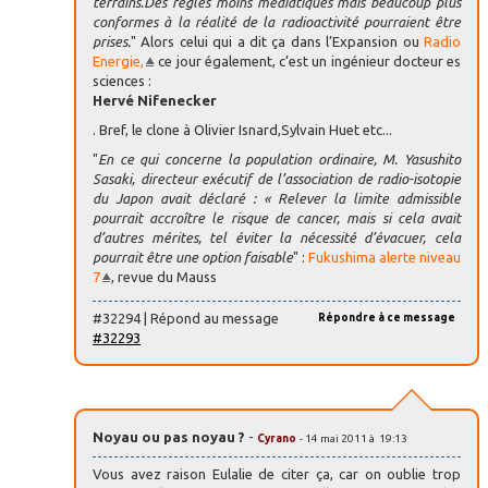
terrains.Des règles moins médiatiques mais beaucoup plus
conformes à la réalité de la radioactivité pourraient être
prises.
" Alors celui qui a dit ça dans l’Expansion ou
Radio
Energie,
ce jour également, c’est un ingénieur docteur es
sciences :
Hervé
Nifenecker
. Bref, le clone à Olivier Isnard,Sylvain Huet etc...
"
En ce qui concerne la population ordinaire, M. Yasushito
Sasaki, directeur exécutif de l’association de radio-isotopie
du Japon avait déclaré : « Relever la limite admissible
pourrait accroître le risque de cancer, mais si cela avait
d’autres mérites, tel éviter la nécessité d’évacuer, cela
pourrait être une option faisable
" :
Fukushima alerte niveau
7
, revue du Mauss
#32294 | Répond au message
Répondre à ce message
#32293
Noyau ou pas noyau ?
-
Cyrano
- 14 mai 2011 à 19:13
Vous avez raison Eulalie de citer ça, car on oublie trop