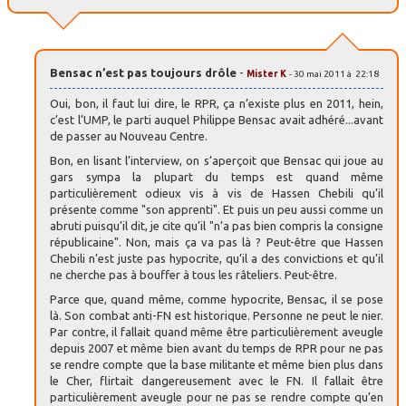
Bensac n’est pas toujours drôle
-
Mister K
- 30 mai 2011 à 22:18
Oui, bon, il faut lui dire, le RPR, ça n’existe plus en 2011, hein,
c’est l’UMP, le parti auquel Philippe Bensac avait adhéré...avant
de passer au Nouveau Centre.
Bon, en lisant l’interview, on s’aperçoit que Bensac qui joue au
gars sympa la plupart du temps est quand même
particulièrement odieux vis à vis de Hassen Chebili qu’il
présente comme "son apprenti". Et puis un peu aussi comme un
abruti puisqu’il dit, je cite qu’il "n’a pas bien compris la consigne
républicaine". Non, mais ça va pas là ? Peut-être que Hassen
Chebili n’est juste pas hypocrite, qu’il a des convictions et qu’il
ne cherche pas à bouffer à tous les râteliers. Peut-être.
Parce que, quand même, comme hypocrite, Bensac, il se pose
là. Son combat anti-FN est historique. Personne ne peut le nier.
Par contre, il fallait quand même être particulièrement aveugle
depuis 2007 et même bien avant du temps de RPR pour ne pas
se rendre compte que la base militante et même bien plus dans
le Cher, flirtait dangereusement avec le FN. Il fallait être
particulièrement aveugle pour ne pas se rendre compte qu’en