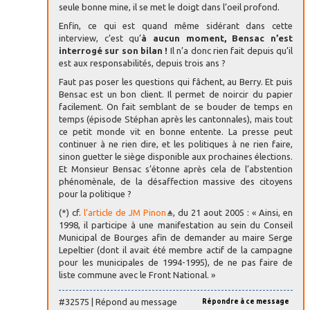
seule bonne mine, il se met le doigt dans l’oeil profond.
Enfin, ce qui est quand même sidérant dans cette
interview, c’est qu’
à aucun moment, Bensac n’est
interrogé sur son bilan !
Il n’a donc rien fait depuis qu’il
est aux responsabilités, depuis trois ans ?
Faut pas poser les questions qui fâchent, au Berry. Et puis
Bensac est un bon client. Il permet de noircir du papier
facilement. On fait semblant de se bouder de temps en
temps (épisode Stéphan après les cantonnales), mais tout
ce petit monde vit en bonne entente. La presse peut
continuer à ne rien dire, et les politiques à ne rien faire,
sinon guetter le siège disponible aux prochaines élections.
Et Monsieur Bensac s’étonne après cela de l’abstention
phénomènale, de la désaffection massive des citoyens
pour la politique ?
(*) cf.
l’article de JM Pinon
, du 21 aout 2005 : « Ainsi, en
1998, il participe à une manifestation au sein du Conseil
Municipal de Bourges afin de demander au maire Serge
Lepeltier (dont il avait été membre actif de la campagne
pour les municipales de 1994-1995), de ne pas faire de
liste commune avec le Front National. »
#32575 | Répond au message
Répondre à ce message