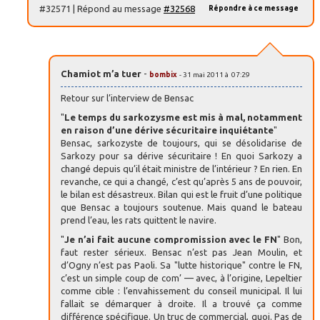
#32571 | Répond au message
#32568
Répondre à ce message
Chamiot m’a tuer
-
bombix
- 31 mai 2011 à 07:29
Retour sur l’interview de Bensac
"
Le temps du sarkozysme est mis à mal, notamment
en raison d’une dérive sécuritaire inquiétante
"
Bensac, sarkozyste de toujours, qui se désolidarise de
Sarkozy pour sa dérive sécuritaire ! En quoi Sarkozy a
changé depuis qu’il était ministre de l’intérieur ? En rien. En
revanche, ce qui a changé, c’est qu’après 5 ans de pouvoir,
le bilan est désastreux. Bilan qui est le fruit d’une politique
que Bensac a toujours soutenue. Mais quand le bateau
prend l’eau, les rats quittent le navire.
"
Je n’ai fait aucune compromission avec le FN
" Bon,
faut rester sérieux. Bensac n’est pas Jean Moulin, et
d’Ogny n’est pas Paoli. Sa "lutte historique" contre le FN,
c’est un simple coup de com’ — avec, à l’origine, Lepeltier
comme cible : l’envahissement du conseil municipal. Il lui
fallait se démarquer à droite. Il a trouvé ça comme
différence spécifique. Un truc de commercial, quoi. Pas de