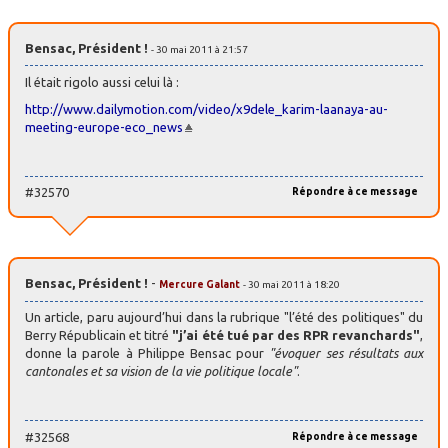
Bensac, Président !
- 30 mai 2011 à 21:57
Il était rigolo aussi celui là :
http://www.dailymotion.com/video/x9dele_karim-laanaya-au-
meeting-europe-eco_news
#32570
Répondre à ce message
Bensac, Président !
-
Mercure Galant
- 30 mai 2011 à 18:20
Un article, paru aujourd’hui dans la rubrique "l’été des politiques" du
Berry Républicain et titré
"j’ai été tué par des RPR revanchards"
,
donne la parole à Philippe Bensac pour
"évoquer ses résultats aux
cantonales et sa vision de la vie politique locale"
.
#32568
Répondre à ce message