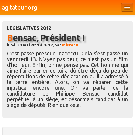
agitateur.org
Éditoriaux
LEGISLATIVES 2012
Bourges & le Cher
Bensac, Président !
Société
lundi 30 mai 2011 à 05:12, par
Mister K
C’est passé presque inaperçu. Cela s’est passé un
Culture
vendredi 13. N’ayez pas peur, ce n’est pas un film
d’horreur. Enfin, on ne pense pas. Cet homme qui
Médias
aime faire parler de lui a dû être déçu du peu de
répercutions de cette déclaration qu’il a adressé à
Dossiers
la terre entière. Alors, on va réparer cette
injustice, encore une. On va parler de la
Brèves
candidature de Philippe Bensac, candidat
perpétuel à un siège, et désormais candidat à un
siège de député. Rien que cela.