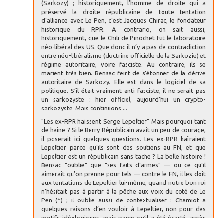
(Sarkozy) ; historiquement, l’homme de droite qui a
préservé la droite républicaine de toute tentation
d’alliance avec Le Pen, c’est Jacques Chirac, le fondateur
historique du RPR. A contrario, on sait aussi,
historiquement, que le Chili de Pinochet fut le laboratoire
néo-libéral des US. Que donc il n’y a pas de contradiction
entre néo-libéralisme (doctrine officielle de la Sarkozie) et
régime autoritaire, voire fasciste. Au contraire, ils se
marient très bien. Bensac feint de s’étonner de la dérive
autoritaire de Sarkozy. Elle est dans le logiciel de sa
politique. S’il était vraiment anti-fasciste, il ne serait pas
un sarkozyste : hier officiel, aujourd’hui un crypto-
sarkozyste. Mais continuons ...
"Les ex-RPR haïssent Serge Lepeltier" Mais pourquoi tant
de haine ? Si le Berry Républicain avait un peu de courage,
il poserait ici quelques questions. Les ex-RPR haïraient
Lepeltier parce qu’ils sont des soutiens au FN, et que
Lepeltier est un républicain sans tache ? La belle histoire !
Bensac "oublie" que "ses faits d’armes" — ou ce qu’il
aimerait qu’on prenne pour tels — contre le FN, il les doit
aux tentations de Lepeltier lui-même, quand notre bon roi
n’hésitait pas à partir à la pêche aux voix du coté de Le
Pen (*) ; il oublie aussi de contextualiser : Chamiot a
quelques raisons d’en vouloir à Lepeltier, non pour des
motifs idéologiques, mais parce qu’il a été écarté, après