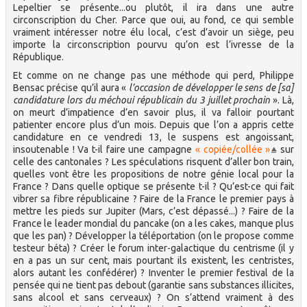
Lepeltier se présente...ou plutôt, il ira dans une autre
circonscription du Cher. Parce que oui, au fond, ce qui semble
vraiment intéresser notre élu local, c’est d’avoir un siège, peu
importe la circonscription pourvu qu’on est l’ivresse de la
République.
Et comme on ne change pas une méthode qui perd, Philippe
Bensac précise qu’il aura «
l’occasion de développer le sens de [sa]
candidature lors du méchoui républicain du 3 juillet prochain
». Là,
on meurt d’impatience d’en savoir plus, il va falloir pourtant
patienter encore plus d’un mois. Depuis que l’on a appris cette
candidature en ce vendredi 13, le suspens est angoissant,
insoutenable ! Va t-il faire une campagne
« copiée/collée »
sur
celle des cantonales ? Les spéculations risquent d’aller bon train,
quelles vont être les propositions de notre génie local pour la
France ? Dans quelle optique se présente t-il ? Qu’est-ce qui fait
vibrer sa fibre républicaine ? Faire de la France le premier pays à
mettre les pieds sur Jupiter (Mars, c’est dépassé...) ? Faire de la
France le leader mondial du pancake (on a les cakes, manque plus
que les pan) ? Développer la téléportation (on le propose comme
testeur béta) ? Créer le forum inter-galactique du centrisme (il y
en a pas un sur cent, mais pourtant ils existent, les centristes,
alors autant les confédérer) ? Inventer le premier festival de la
pensée qui ne tient pas debout (garantie sans substances illicites,
sans alcool et sans cerveaux) ? On s’attend vraiment à des