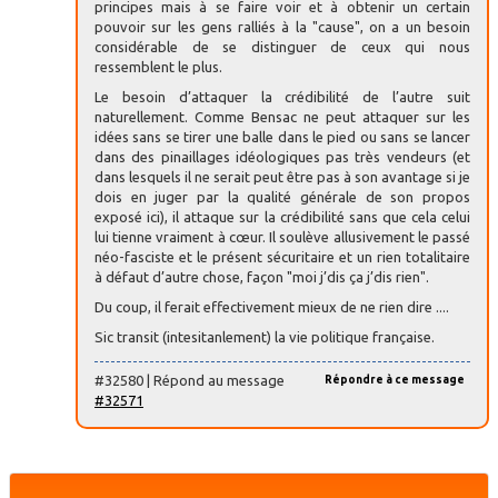
principes mais à se faire voir et à obtenir un certain
pouvoir sur les gens ralliés à la "cause", on a un besoin
considérable de se distinguer de ceux qui nous
ressemblent le plus.
Le besoin d’attaquer la crédibilité de l’autre suit
naturellement. Comme Bensac ne peut attaquer sur les
idées sans se tirer une balle dans le pied ou sans se lancer
dans des pinaillages idéologiques pas très vendeurs (et
dans lesquels il ne serait peut être pas à son avantage si je
dois en juger par la qualité générale de son propos
exposé ici), il attaque sur la crédibilité sans que cela celui
lui tienne vraiment à cœur. Il soulève allusivement le passé
néo-fasciste et le présent sécuritaire et un rien totalitaire
à défaut d’autre chose, façon "moi j’dis ça j’dis rien".
Du coup, il ferait effectivement mieux de ne rien dire ....
Sic transit (intesitanlement) la vie politique française.
#32580 | Répond au message
Répondre à ce message
#32571