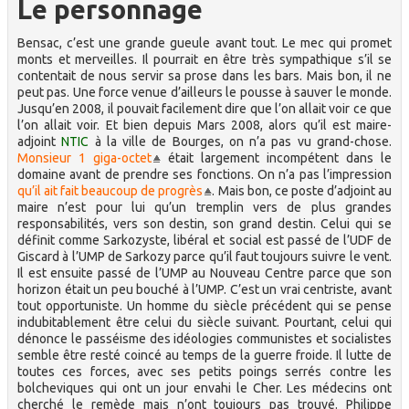
Le personnage
Bensac, c’est une grande gueule avant tout. Le mec qui promet
monts et merveilles. Il pourrait en être très sympathique s’il se
contentait de nous servir sa prose dans les bars. Mais bon, il ne
peut pas. Une force venue d’ailleurs le pousse à sauver le monde.
Jusqu’en 2008, il pouvait facilement dire que l’on allait voir ce que
l’on allait voir. Et bien depuis Mars 2008, alors qu’il est maire-
adjoint
NTIC
à la ville de Bourges, on n’a pas vu grand-chose.
Monsieur 1 giga-octet
était largement incompétent dans le
domaine avant de prendre ses fonctions. On n’a pas l’impression
qu’il ait fait beaucoup de progrès
. Mais bon, ce poste d’adjoint au
maire n’est pour lui qu’un tremplin vers de plus grandes
responsabilités, vers son destin, son grand destin. Celui qui se
définit comme Sarkozyste, libéral et social est passé de l’UDF de
Giscard à l’UMP de Sarkozy parce qu’il faut toujours suivre le vent.
Il est ensuite passé de l’UMP au Nouveau Centre parce que son
horizon était un peu bouché à l’UMP. C’est un vrai centriste, avant
tout opportuniste. Un homme du siècle précédent qui se pense
indubitablement être celui du siècle suivant. Pourtant, celui qui
dénonce le passéisme des idéologies communistes et socialistes
semble être resté coincé au temps de la guerre froide. Il lutte de
toutes ces forces, avec ses petits poings serrés contre les
bolcheviques qui ont un jour envahi le Cher. Les médecins ont
cherché le remède mais n’ont toujours pas trouvé. Philippe