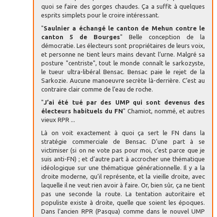
quoi se faire des gorges chaudes. Ça a suffit à quelques
esprits simplets pour le croire intéressant.
"
Saulnier a échangé le canton de Mehun contre le
canton 5 de Bourges
" Belle conception de la
démocratie. Les électeurs sont propriétaires de leurs voix,
et personne ne tient leurs mains devant l’urne. Malgré sa
posture "centriste", tout le monde connaît le sarkozyste,
le tueur ultra-libéral Bensac. Bensac paie le rejet de la
Sarkozie. Aucune manoeuvre secrète là-derrière. C’est au
contraire clair comme de l’eau de roche.
"
J’ai été tué par des UMP qui sont devenus des
électeurs habituels du FN
" Chamiot, nommé, et autres
vieux RPR ...
Là on voit exactement à quoi ça sert le FN dans la
stratégie commerciale de Bensac. D’une part à se
victimiser (si on ne vote pas pour moi, c’est parce que je
suis anti-FN) ; et d’autre part à accrocher une thématique
idéologique sur une thématique générationnelle. Il y a la
droite moderne, qu’il représente, et la vieille droite, avec
laquelle il ne veut rien avoir à faire. Or, bien sûr, ça ne tient
pas une seconde la route. La tentation autoritaire et
populiste existe à droite, quelle que soient les époques.
Dans l’ancien RPR (Pasqua) comme dans le nouvel UMP