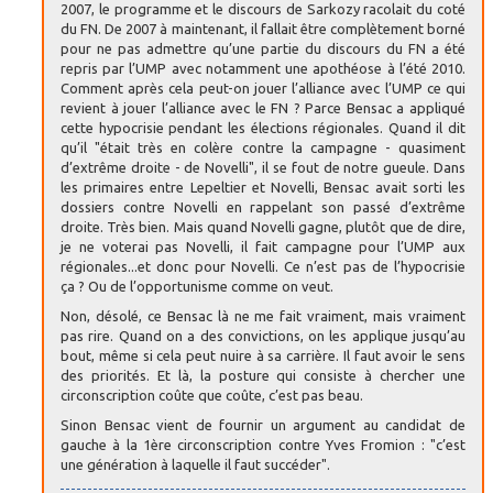
2007, le programme et le discours de Sarkozy racolait du coté
du FN. De 2007 à maintenant, il fallait être complètement borné
pour ne pas admettre qu’une partie du discours du FN a été
repris par l’UMP avec notamment une apothéose à l’été 2010.
Comment après cela peut-on jouer l’alliance avec l’UMP ce qui
revient à jouer l’alliance avec le FN ? Parce Bensac a appliqué
cette hypocrisie pendant les élections régionales. Quand il dit
qu’il "était très en colère contre la campagne - quasiment
d’extrême droite - de Novelli", il se fout de notre gueule. Dans
les primaires entre Lepeltier et Novelli, Bensac avait sorti les
dossiers contre Novelli en rappelant son passé d’extrême
droite. Très bien. Mais quand Novelli gagne, plutôt que de dire,
je ne voterai pas Novelli, il fait campagne pour l’UMP aux
régionales...et donc pour Novelli. Ce n’est pas de l’hypocrisie
ça ? Ou de l’opportunisme comme on veut.
Non, désolé, ce Bensac là ne me fait vraiment, mais vraiment
pas rire. Quand on a des convictions, on les applique jusqu’au
bout, même si cela peut nuire à sa carrière. Il faut avoir le sens
des priorités. Et là, la posture qui consiste à chercher une
circonscription coûte que coûte, c’est pas beau.
Sinon Bensac vient de fournir un argument au candidat de
gauche à la 1ère circonscription contre Yves Fromion : "c’est
une génération à laquelle il faut succéder".