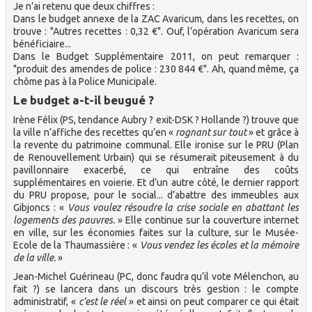
Je n’ai retenu que deux chiffres :
Dans le budget annexe de la ZAC Avaricum, dans les recettes, on
trouve : "Autres recettes : 0,32 €". Ouf, l’opération Avaricum sera
bénéficiaire...
Dans le Budget Supplémentaire 2011, on peut remarquer :
"produit des amendes de police : 230 844 €". Ah, quand même, ça
chôme pas à la Police Municipale.
Le budget a-t-il beugué ?
Irène Félix (PS, tendance Aubry ? exit-DSK ? Hollande ?) trouve que
la ville n’affiche des recettes qu’en «
rognant sur tout
» et grâce à
la revente du patrimoine communal. Elle ironise sur le PRU (Plan
de Renouvellement Urbain) qui se résumerait piteusement à du
pavillonnaire exacerbé, ce qui entraîne des coûts
supplémentaires en voierie. Et d’un autre côté, le dernier rapport
du PRU propose, pour le social... d’abattre des immeubles aux
Gibjoncs : «
Vous voulez résoudre la crise sociale en abattant les
logements des pauvres.
» Elle continue sur la couverture internet
en ville, sur les économies faites sur la culture, sur le Musée-
Ecole de la Thaumassière : «
Vous vendez les écoles et la mémoire
de la ville.
»
Jean-Michel Guérineau (PC, donc faudra qu’il vote Mélenchon, au
fait ?) se lancera dans un discours très gestion : le compte
administratif, «
c’est le réel
» et ainsi on peut comparer ce qui était