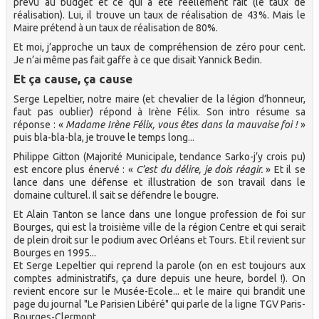
prévu au budget et ce qui a été réellement fait (le taux de
réalisation). Lui, il trouve un taux de réalisation de 43%. Mais le
Maire prétend à un taux de réalisation de 80%.
Et moi, j’approche un taux de compréhension de zéro pour cent.
Je n’ai même pas fait gaffe à ce que disait Yannick Bedin.
Et ça cause, ça cause
Serge Lepeltier, notre maire (et chevalier de la légion d’honneur,
faut pas oublier) répond à Irène Félix. Son intro résume sa
réponse : «
Madame Irène Félix, vous êtes dans la mauvaise foi !
»
puis bla-bla-bla, je trouve le temps long...
Philippe Gitton (Majorité Municipale, tendance Sarko-j’y crois pu)
est encore plus énervé : «
C’est du délire, je dois réagir.
» Et il se
lance dans une défense et illustration de son travail dans le
domaine culturel. Il sait se défendre le bougre.
Et Alain Tanton se lance dans une longue profession de foi sur
Bourges, qui est la troisième ville de la région Centre et qui serait
de plein droit sur le podium avec Orléans et Tours. Et il revient sur
Bourges en 1995...
Et Serge Lepeltier qui reprend la parole (on en est toujours aux
comptes administratifs, ça dure depuis une heure, bordel !). On
revient encore sur le Musée-Ecole... et le maire qui brandit une
page du journal "Le Parisien Libéré" qui parle de la ligne TGV Paris-
Bourges-Clermont.