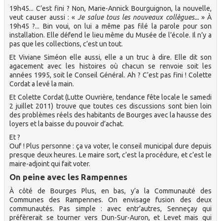
19h45... C’est fini ? Non, Marie-Annick Bourguignon, la nouvelle,
veut causer aussi : «
Je salue tous les nouveaux collègues...
» À
19h45 ?... Bin voui, on lui a même pas filé la parole pour son
installation. Elle défend le lieu même du Musée de l’école. Il n’y a
pas que les collections, c’est un tout.
Et Viviane Siméon elle aussi, elle a un truc à dire. Elle dit son
agacement avec les histoires où chacun se renvoie soit les
années 1995, soit le Conseil Général. Ah ? C’est pas fini ! Colette
Cordat a levé la main.
Et Colette Cordat (Lutte Ouvrière, tendance fête locale le samedi
2 juillet 2011) trouve que toutes ces discussions sont bien loin
des problèmes réels des habitants de Bourges avec la hausse des
loyers et la baisse du pouvoir d’achat.
Et ?
Ouf ! Plus personne : ça va voter, le conseil municipal dure depuis
presque deux heures. Le maire sort, c’est la procédure, et c’est le
maire-adjoint qui fait voter.
On peine avec les Rampennes
À côté de Bourges Plus, en bas, y’a la Communauté des
Communes des Rampennes. On envisage fusion des deux
communautés. Pas simple : avec entr’autres, Senneçay qui
préfèrerait se tourner vers Dun-Sur-Auron, et Levet mais qui