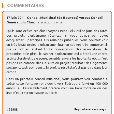
COMMENTAIRES
17 juin 2011 : Conseil Municipal (de Bourges) versus Conseil
Général (du Cher)
- 7 juillet 2011 à 14:36
Qu’ils sont drôles ces élus ! Voyons Irene Felix qui se joue des ratés
des projets d’urbanisme récents.... si vous voyiez ce nouvel
écoquartier.... participez aux réunions publiques, vous pourrez voir
un très beau projet d’urbanisme, [par un cabinet très compétent],
qui se fait en évitant toute concertation des associations de
proximité, et le pire... le cabinet d’urbanisme, qui a établi une charte
architecturale et paysagère, sensible envers les habitants etc.... n’est
pas pris en compte dans la suite du projet ; résultat : des logements
sociaux catastrophiques....En bref, le résultat n’est pas pire dans leur
camp !
Dans un prochain conseil municipal, vous pourrez voir combien a
coûté cette fontaine rond-point vers l’aéroport (environ 400 000
euros....)... J’aurai tellement préféré voir une belle fontaine ou des
jeux d’eaux sur un espace public !!!!
#32908
Répondre à ce message