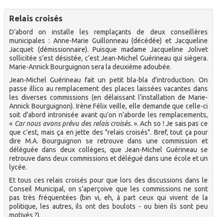
Relais croisés
D’abord on installe les remplaçants de deux conseillères
municipales : Anne-Marie Guillonneau (décédée) et Jacqueline
Jacquet (démissionnaire). Puisque madame Jacqueline Jolivet
sollicitée s’est désistée, c’est Jean-Michel Guérineau qui siègera.
Marie-Annick Bourguignon sera la deuxième adoubée.
Jean-Michel Guérineau fait un petit bla-bla d’introduction. On
passe illico au remplacement des places laissées vacantes dans
les diverses commissions (en délaissant l’installation de Marie-
Annick Bourguignon). Irène Félix veille, elle demande que celle-ci
soit d’abord intronisée avant qu’on n’aborde les remplacements,
«
Car nous avons prévu des relais croisés.
». Ach so ! Je sais pas ce
que c’est, mais ça en jette des "relais croisés". Bref, tout ça pour
dire M.A. Bourguignon se retrouve dans une commission et
déléguée dans deux collèges, que Jean-Michel Guérineau se
retrouve dans deux commissions et délégué dans une école et un
lycée.
Et tous ces relais croisés pour que lors des discussions dans le
Conseil Municipal, on s’aperçoive que les commissions ne sont
pas très fréquentées (bin vi, eh, à part ceux qui vivent de la
politique, les autres, ils ont des boulots - ou bien ils sont peu
motivés ?).