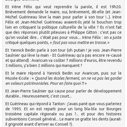
Et Irène Félix qui veut reprendre la parole, il est 19h20.
Brièvement demande le maire, oui, brièvement, dit-elle (et Jean-
Michel Guérineau lève la main pour parler à son tour !...). Irène
Félix et Jean-Michel Guérineau avaient-ils jeté le bouchon trop
loin en critiquant la politique culturelle de la ville ? Ils n’ont fait
que des réponses plutôt piteuses à Philippe Gitton : c’est pas ce
qu’on voulait dire... c’était pas pour vous.... Irène Félix : on a juste
critiqué quelques points, «
faut pas vous mettre en transe.
»
Et Yannick Bedin parle à son tour (oh putain ! je vois Jean-Pierre
Saulnier qui lève la main - Et Guérineau qu’a pas encore re-causé
et qui attend) : Avaricum va coûter 7 millions d’euros, être revendu
5 millions, y’a bien 2 millions qui manquent ?
Et le maire répond à Yannick Bedin sur Avaricum, puis sur le
Musée-Ecole : «
Quand les écoles ferment, on ne va pas les garder
en valeurs patrimoniales. Pour en faire quoi ?!
»
Et Jean-Pierre Saulnier qui cause pour parler de développement
durable... Heureusement, c’est court...
Et Guérineau qui répond à Tanton : j’avais parié que vous parleriez
de 1995. Et on est reparti pour un long bla-bla sur Bourges
troisième capitale régionale ou pas ?... et pour des histoires
subventions Conseil général... Le maire se gratte les dents (aurait-
il grignoté avant d’arriver au Conseil ?).