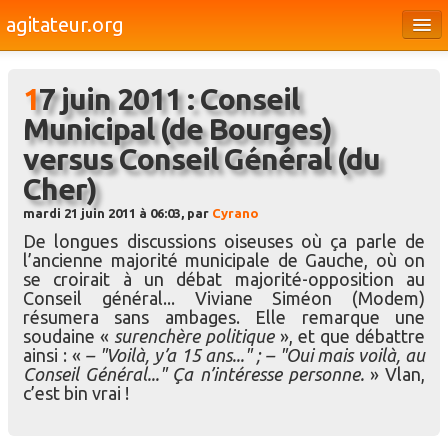
agitateur.org
Éditoriaux
17 juin 2011 : Conseil
Bourges & le Cher
Municipal (de Bourges)
Société
versus Conseil Général (du
Culture
Cher)
mardi 21 juin 2011 à 06:03, par
Cyrano
Médias
De longues discussions oiseuses où ça parle de
Dossiers
l’ancienne majorité municipale de Gauche, où on
se croirait à un débat majorité-opposition au
Brèves
Conseil général... Viviane Siméon (Modem)
résumera sans ambages. Elle remarque une
soudaine «
surenchère politique
», et que débattre
ainsi : «
– "Voilà, y’a 15 ans..." ; – "Oui mais voilà, au
Conseil Général..." Ça n’intéresse personne.
» Vlan,
c’est bin vrai !