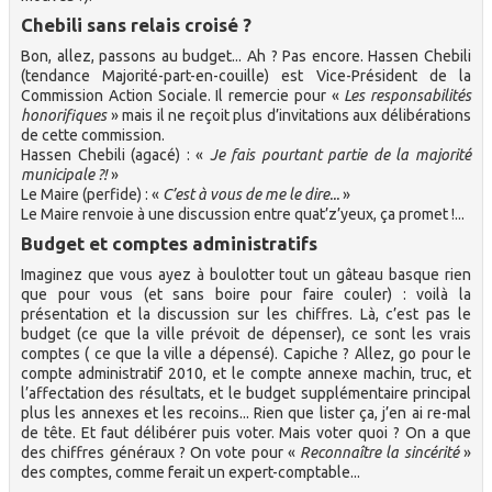
Chebili sans relais croisé ?
Bon, allez, passons au budget... Ah ? Pas encore. Hassen Chebili
(tendance Majorité-part-en-couille) est Vice-Président de la
Commission Action Sociale. Il remercie pour «
Les responsabilités
honorifiques
» mais il ne reçoit plus d’invitations aux délibérations
de cette commission.
Hassen Chebili (agacé) : «
Je fais pourtant partie de la majorité
municipale ?!
»
Le Maire (perfide) : «
C’est à vous de me le dire...
»
Le Maire renvoie à une discussion entre quat’z’yeux, ça promet !...
Budget et comptes administratifs
Imaginez que vous ayez à boulotter tout un gâteau basque rien
que pour vous (et sans boire pour faire couler) : voilà la
présentation et la discussion sur les chiffres. Là, c’est pas le
budget (ce que la ville prévoit de dépenser), ce sont les vrais
comptes ( ce que la ville a dépensé). Capiche ? Allez, go pour le
compte administratif 2010, et le compte annexe machin, truc, et
l’affectation des résultats, et le budget supplémentaire principal
plus les annexes et les recoins... Rien que lister ça, j’en ai re-mal
de tête. Et faut délibérer puis voter. Mais voter quoi ? On a que
des chiffres généraux ? On vote pour «
Reconnaître la sincérité
»
des comptes, comme ferait un expert-comptable...