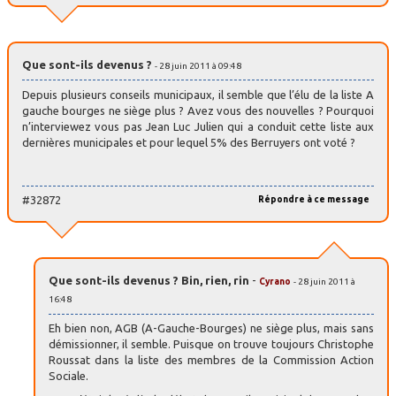
Que sont-ils devenus ?
- 28 juin 2011 à 09:48
Depuis plusieurs conseils municipaux, il semble que l’élu de la liste A
gauche bourges ne siège plus ? Avez vous des nouvelles ? Pourquoi
n’interviewez vous pas Jean Luc Julien qui a conduit cette liste aux
dernières municipales et pour lequel 5% des Berruyers ont voté ?
#32872
Répondre à ce message
Que sont-ils devenus ? Bin, rien, rin
-
Cyrano
- 28 juin 2011 à
16:48
Eh bien non, AGB (A-Gauche-Bourges) ne siège plus, mais sans
démissionner, il semble. Puisque on trouve toujours Christophe
Roussat dans la liste des membres de la Commission Action
Sociale.