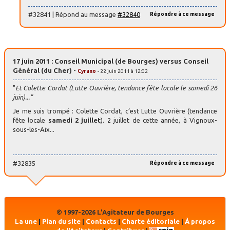
#32841 | Répond au message
#32840
Répondre à ce message
17 juin 2011 : Conseil Municipal (de Bourges) versus Conseil
Général (du Cher)
-
Cyrano
- 22 juin 2011 à 12:02
"
Et Colette Cordat (Lutte Ouvrière, tendance fête locale le samedi 26
juin)..."
Je me suis trompé : Colette Cordat, c’est Lutte Ouvrière (tendance
fête locale
samedi 2 juillet
). 2 juillet de cette année, à Vignoux-
sous-les-Aix...
#32835
Répondre à ce message
© 1997-2026 L'Agitateur de Bourges
La une
|
Plan du site
|
Contacts
|
Charte éditoriale
|
À propos