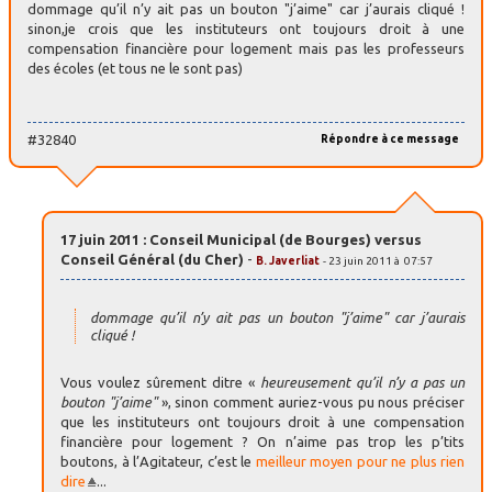
dommage qu’il n’y ait pas un bouton "j’aime" car j’aurais cliqué !
sinon,je crois que les instituteurs ont toujours droit à une
compensation financière pour logement mais pas les professeurs
des écoles (et tous ne le sont pas)
#32840
Répondre à ce message
17 juin 2011 : Conseil Municipal (de Bourges) versus
Conseil Général (du Cher)
-
B. Javerliat
- 23 juin 2011 à 07:57
dommage qu’il n’y ait pas un bouton "j’aime" car j’aurais
cliqué !
Vous voulez sûrement ditre «
heureusement qu’il n’y a pas un
bouton "j’aime"
», sinon comment auriez-vous pu nous préciser
que les instituteurs ont toujours droit à une compensation
financière pour logement ? On n’aime pas trop les p’tits
boutons, à l’Agitateur, c’est le
meilleur moyen pour ne plus rien
dire
...