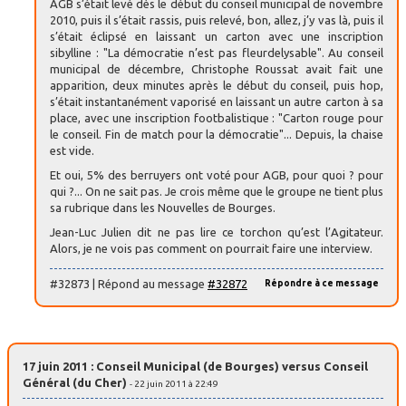
AGB s’était levé dès le début du conseil municipal de novembre
2010, puis il s’était rassis, puis relevé, bon, allez, j’y vas là, puis il
s’était éclipsé en laissant un carton avec une inscription
sibylline : "La démocratie n’est pas fleurdelysable". Au conseil
municipal de décembre, Christophe Roussat avait fait une
apparition, deux minutes après le début du conseil, puis hop,
s’était instantanément vaporisé en laissant un autre carton à sa
place, avec une inscription footbalistique : "Carton rouge pour
le conseil. Fin de match pour la démocratie"... Depuis, la chaise
est vide.
Et oui, 5% des berruyers ont voté pour AGB, pour quoi ? pour
qui ?... On ne sait pas. Je crois même que le groupe ne tient plus
sa rubrique dans les Nouvelles de Bourges.
Jean-Luc Julien dit ne pas lire ce torchon qu’est l’Agitateur.
Alors, je ne vois pas comment on pourrait faire une interview.
#32873 | Répond au message
#32872
Répondre à ce message
17 juin 2011 : Conseil Municipal (de Bourges) versus Conseil
Général (du Cher)
- 22 juin 2011 à 22:49