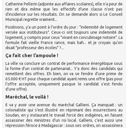
Catherine Pellerin (adjointe aux affaires scolaires), elle n’a peur de
rien et dira même que les effectifs d’une classe n’ont pas
d’incidence sur les résultats. On se demande alors si Le Conseil
Municipal regrette vraiment...
Positivons, y’a un point à l’ordre du jour : "indemnité de logement
versée aux instituteurs". Ceux-ci ont toujours une indemnité de
logement, y compris pour ceux "vivant en concubinage notoire". La
formule fait vieille France rance, mais bah... et je croyais qu’on
disait "professeur des écoles" ?...
Ça fait cher l’ampoule !
La ville va conclure un contrat de performance énergétique sous
la forme d’un contrat de partenariat... Y’a donc des candidats qui
remettent des offres. Eh bien, on va se fendre d’une prime de
65.000 € HT pour chaque candidat ayant remis une offre (pas pour
l’offre acceptée, uniquement pasque le candidat s’est fendu
d’une offre).
Maréchal, le voilà !
Il va y avoir une avenue du maréchal Gallieni. Ça manquait : un
colonialiste qui s’est illustré en réprimant des insurrections au
Soudan, en y instaurant le travail forcé des indigènes, en faisant
assassiner des ministres d’un roi local. Gallieni, c’est aussi une
répression féroce à Madagascar : sous ses ordres, on assassinera