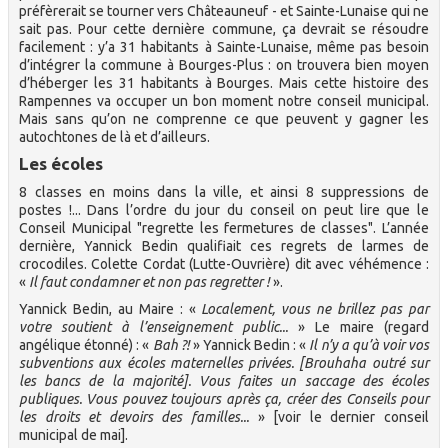
préfèrerait se tourner vers Châteauneuf - et Sainte-Lunaise qui ne
sait pas. Pour cette dernière commune, ça devrait se résoudre
facilement : y’a 31 habitants à Sainte-Lunaise, même pas besoin
d’intégrer la commune à Bourges-Plus : on trouvera bien moyen
d’héberger les 31 habitants à Bourges. Mais cette histoire des
Rampennes va occuper un bon moment notre conseil municipal.
Mais sans qu’on ne comprenne ce que peuvent y gagner les
autochtones de là et d’ailleurs.
Les écoles
8 classes en moins dans la ville, et ainsi 8 suppressions de
postes !... Dans l’ordre du jour du conseil on peut lire que le
Conseil Municipal "regrette les fermetures de classes". L’année
dernière, Yannick Bedin qualifiait ces regrets de larmes de
crocodiles. Colette Cordat (Lutte-Ouvrière) dit avec véhémence :
«
Il faut condamner et non pas regretter !
».
Yannick Bedin, au Maire : «
Localement, vous ne brillez pas par
votre soutient à l’enseignement public...
» Le maire (regard
angélique étonné) : «
Bah ?!
» Yannick Bedin : «
Il n’y a qu’à voir vos
subventions aux écoles maternelles privées. [Brouhaha outré sur
les bancs de la majorité]. Vous faites un saccage des écoles
publiques. Vous pouvez toujours après ça, créer des Conseils pour
les droits et devoirs des familles...
» [voir le dernier conseil
municipal de mai].