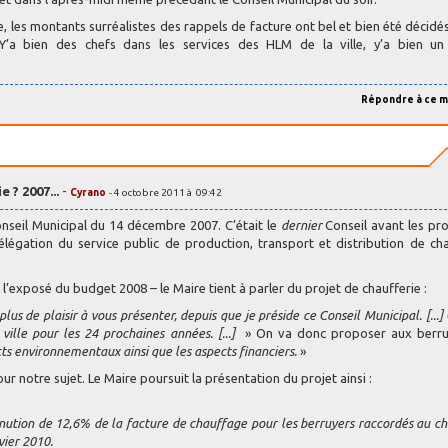
e, les montants surréalistes des rappels de facture ont bel et bien été décidé
. Y’a bien des chefs dans les services des HLM de la ville, y’a bien un 
Répondre à ce 
 ? 2007...
-
Cyrano
- 4 octobre 2011 à 09:42
onseil Municipal du 14 décembre 2007. C’était le
dernier
Conseil avant les pr
Délégation du service public de production, transport et distribution de ch
 l’exposé du budget 2008 – le Maire tient à parler du projet de chaufferie :
plus de plaisir à vous présenter, depuis que je préside ce Conseil Municipal. [...]
ville pour les 24 prochaines années. [...]
» On va donc proposer aux berru
cts environnementaux ainsi que les aspects financiers.
»
our notre sujet. Le Maire poursuit la présentation du projet ainsi :
nution de 12,6% de la facture de chauffage pour les berruyers raccordés au c
vier 2010.