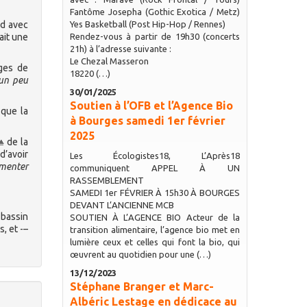
Fantôme Josepha (Gothic Exotica / Metz)
ud avec
Yes Basketball (Post Hip-Hop / Rennes)
ait une
Rendez-vous à partir de 19h30 (concerts
21h) à l’adresse suivante :
Le Chezal Masseron
rges de
18220 (…)
 un peu
30/01/2025
Soutien à l’OFB et l’Agence Bio
 que la
à Bourges samedi 1er février
2025
de la
d’avoir
Les Écologistes18, L’Après18
gmenter
communiquent APPEL À UN
RASSEMBLEMENT
SAMEDI 1er FÉVRIER À 15h30 À BOURGES
DEVANT L’ANCIENNE MCB
 bassin
SOUTIEN À L’AGENCE BIO Acteur de la
, et -–
transition alimentaire, l’agence bio met en
lumière ceux et celles qui font la bio, qui
œuvrent au quotidien pour une (…)
13/12/2023
Stéphane Branger et Marc-
Albéric Lestage en dédicace au