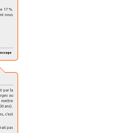
de 17 %.
ent nous
message
t par la
urges au
s mettre
00 ans).
s, c’est
rait pas