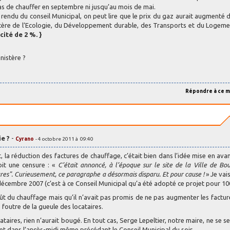
as de chauffer en septembre ni jusqu’au mois de mai.
endu du conseil Municipal, on peut lire que le prix du gaz aurait augmenté 
nistère de l’Ecologie, du Développement durable, des Transports et du Logem
cité de 2 %.
}
inistère ?
Répondre à ce 
e ?
-
Cyrano
- 4 octobre 2011 à 09:40
, la réduction des factures de chauffage, c’était bien dans l’idée mise en avan
bit une censure : «
C’était annoncé, à l’époque sur le site de la Ville de Bo
tures". Curieusement, ce paragraphe a désormais disparu. Et pour cause !
» Je vai
décembre 2007 (c’est à ce Conseil Municipal qu’a été adopté ce projet pour 10
ût du chauffage mais qu’il n’avait pas promis de ne pas augmenter les facture
foutre de la gueule des locataires.
taires, rien n’aurait bougé. En tout cas, Serge Lepeltier, notre maire, ne se se
et dans l’après-midi même précédant le Conseil Municipal du soir.