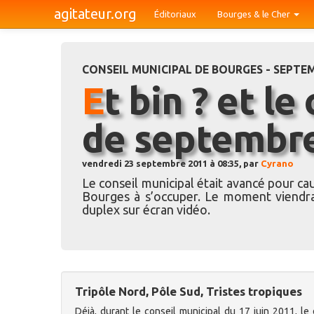
agitateur.org
Éditoriaux
Bourges & le Cher
CONSEIL MUNICIPAL DE BOURGES - SEPTE
Et bin ? et le conseil municipal
de septembre
vendredi 23 septembre 2011 à 08:35, par
Cyrano
Le conseil municipal était avancé pour ca
Bourges à s’occuper. Le moment viendra
duplex sur écran vidéo.
Tripôle Nord, Pôle Sud, Tristes tropiques
Déjà, durant le conseil municipal du 17 juin 2011, le