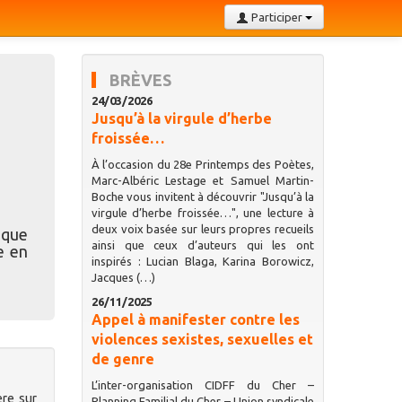
Participer
BRÈVES
24/03/2026
Jusqu’à la virgule d’herbe
froissée…
À l’occasion du 28e Printemps des Poètes,
Marc-Albéric Lestage et Samuel Martin-
Boche vous invitent à découvrir "Jusqu’à la
virgule d’herbe froissée…", une lecture à
deux voix basée sur leurs propres recueils
 que
ainsi que ceux d’auteurs qui les ont
e en
inspirés : Lucian Blaga, Karina Borowicz,
Jacques (…)
26/11/2025
Appel à manifester contre les
violences sexistes, sexuelles et
de genre
L’inter-organisation CIDFF du Cher –
ère sur
Planning Familial du Cher – Union syndicale