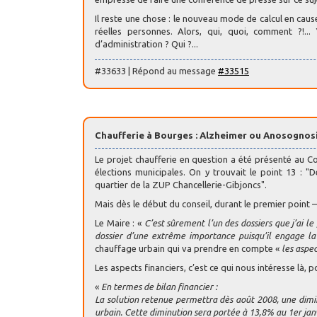
Il reste une chose : le nouveau mode de calcul en caus
réelles personnes. Alors, qui, quoi, comment ?!..
d’administration ? Qui ?...
#33633 | Répond au message
#33515
Chaufferie à Bourges : Alzheimer ou Anosognosie
Le projet chaufferie en question a été présenté au C
élections municipales. On y trouvait le point 13 : "
quartier de la ZUP Chancellerie-Gibjoncs".
Mais dès le début du conseil, durant le premier point –
Le Maire : «
C’est sûrement l’un des dossiers que j’ai le 
dossier d’une extrême importance puisqu’il engage la 
chauffage urbain qui va prendre en compte «
les aspe
Les aspects financiers, c’est ce qui nous intéresse là, p
«
En termes de bilan financier :
La solution retenue permettra dès août 2008, une dimi
urbain. Cette diminution sera portée à 13,8% au 1er jan