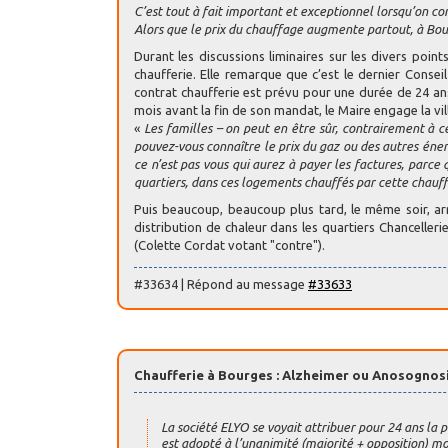
C’est tout à fait important et exceptionnel lorsqu’on con
Alors que le prix du chauffage augmente partout, à Bour
Durant les discussions liminaires sur les divers poin
chaufferie. Elle remarque que c’est le dernier Consei
contrat chaufferie est prévu pour une durée de 24 an
mois avant la fin de son mandat, le Maire engage la vill
«
Les familles – on peut en être sûr, contrairement à 
pouvez-vous connaître le prix du gaz ou des autres énerg
ce n’est pas vous qui aurez à payer les factures, parce
quartiers, dans ces logements chauffés par cette chauff
Puis beaucoup, beaucoup plus tard, le même soir, arr
distribution de chaleur dans les quartiers Chanceller
(Colette Cordat votant "contre").
#33634 | Répond au message
#33633
Chaufferie à Bourges : Alzheimer ou Anosognosie
La société ELYO se voyait attribuer pour 24 ans la p
est adopté à l’unanimité (majorité + opposition) mo