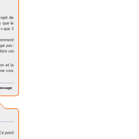
rojet de
s que le
» que 3
 Comment
ge pas :
dans ces
on et la
une voix
message
 Ce point