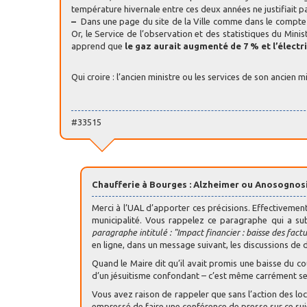
température hivernale entre ces deux années ne justifiait p
–
Dans une page du site de la Ville comme dans le compte r
Or, le Service de l’observation et des statistiques du Mi
apprend que
le gaz aurait augmenté de 7 % et l’électri
Qui croire : l’ancien ministre ou les services de son ancien m
#33515
Chaufferie à Bourges : Alzheimer ou Anosognosi
Merci à l’UAL d’apporter ces précisions. Effectivement
municipalité. Vous rappelez ce paragraphe qui a su
paragraphe intitulé : "Impact financier : baisse des fac
en ligne, dans un message suivant, les discussions de 
Quand le Maire dit qu’il avait promis une baisse du co
d’un jésuitisme confondant – c’est même carrément se 
Vous avez raison de rappeler que sans l’action des loca
empressé de faire une conférence de presse sur ce suj