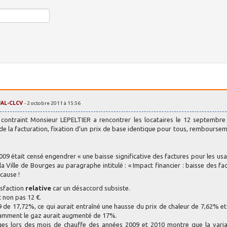
UAL-CLCV
- 2 octobre 2011 à 15:56
 contraint Monsieur LEPELTIER a rencontrer les locataires le 12 septembre
 de la facturation, fixation d’un prix de base identique pour tous, rembourse
2009 était censé engendrer « une baisse significative des factures pour les us
la Ville de Bourges au paragraphe intitulé : « Impact financier : baisse des fac
cause !
isfaction
relative
car un désaccord subsiste.
 non pas 12 €.
9 de 17,72%, ce qui aurait entraîné une hausse du prix de chaleur de 7,62% et
otamment le gaz aurait augmenté de 17%.
es lors des mois de chauffe des années 2009 et 2010 montre que la varia