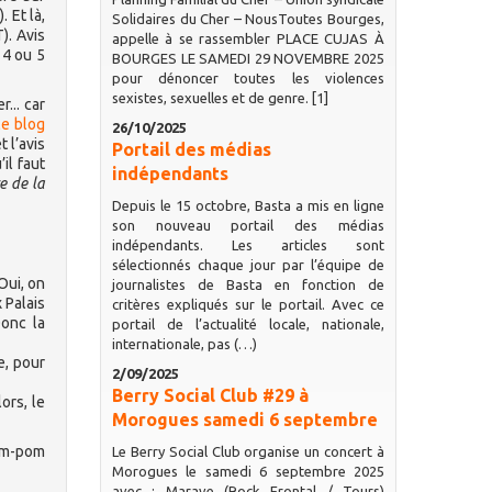
 Et là,
Solidaires du Cher – NousToutes Bourges,
). Avis
appelle à se rassembler PLACE CUJAS À
 4 ou 5
BOURGES LE SAMEDI 29 NOVEMBRE 2025
pour dénoncer toutes les violences
sexistes, sexuelles et de genre. [1]
... car
le blog
26/10/2025
 l’avis
Portail des médias
il faut
indépendants
e de la
Depuis le 15 octobre, Basta a mis en ligne
son nouveau portail des médias
indépendants. Les articles sont
sélectionnés chaque jour par l’équipe de
Oui, on
journalistes de Basta en fonction de
 Palais
critères expliqués sur le portail. Avec ce
Donc la
portail de l’actualité locale, nationale,
internationale, pas (…)
e, pour
2/09/2025
Berry Social Club #29 à
ors, le
Morogues samedi 6 septembre
om-pom
Le Berry Social Club organise un concert à
Morogues le samedi 6 septembre 2025
avec : Marave (Rock Frontal / Tours)