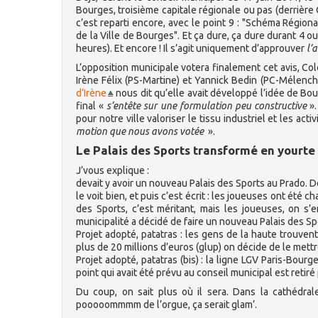
Bourges, troisième capitale régionale ou pas (derrière 
c’est reparti encore, avec le point 9 : "Schéma Régi
de la Ville de Bourges". Et ça dure, ça dure durant 4 
heures). Et encore ! Il s’agit uniquement d’approuver
l’a
L’opposition municipale votera finalement cet avis, Cole
Irène Félix (PS-Martine) et Yannick Bedin (PC-Mélench
d’Irène
nous dit qu’elle avait développé l’idée de Bou
final «
s’entête sur une formulation peu constructive
».
pour notre ville valoriser le tissu industriel et les act
motion que nous avons votée
».
Le Palais des Sports transformé en yourt
J’vous explique :
devait y avoir un nouveau Palais des Sports au Prado. Des
le voit bien, et puis c’est écrit : les joueuses ont ét
des Sports, c’est méritant, mais les joueuses, on s’
municipalité a décidé de faire un nouveau Palais des Sp
Projet adopté, patatras : les gens de la haute trouvent
plus de 20 millions d’euros (glup) on décide de le mettre
Projet adopté, patatras (bis) : la ligne LGV Paris-Bour
point qui avait été prévu au conseil municipal est reti
Du coup, on sait plus où il sera. Dans la cathédr
pooooommmm de l’orgue, ça serait glam’.