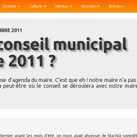
Société
Culture
Médias
Dossiers
Brèves
MBRE 2011
 2011 ?
use d’agenda du maire. C’est que eh ! notre maire n’a pas
 peut-être où le conseil se déroulera avec notre mair
 dernier avant les mois d’été, on nous avait abreuvé de bla-bla somnif