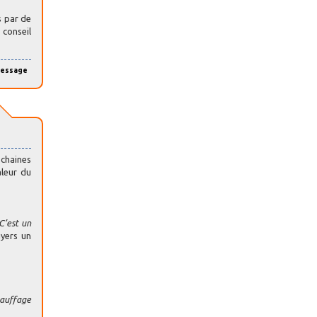
s par de
conseil
message
ochaines
aleur du
 C’est un
yers un
hauffage