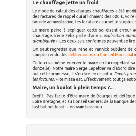
Le chauffage jette un froid
Le mode de calcul des charges chauffages a été modifi
des factures de rappel qui affichaient des 600 €, voire
bourde administrative, les locataires auront le surplu
Le maire peine à expliquer cette soi-disant erreur a
chauffage. Irène Félix parle d’une «
explication alam
alambiquée
». Les deux avis conformes peuvent se lire 
On peut regretter que Irène et Yannick oublient de di
compte-rendu des
délibérations du Conseil Municipal
Celle-ci va même énerver le maire en lui rappelant s
donzelle). Notre maire Serge Lepeltier va d’abord dire 
ouï cette promesse, il s’en tire en disant «
J’avais prom
les factures.
» Ite missa est. Effectivement, tout ça est 
Maire, un boulot à plein temps ?...
Bref !... Pas facile d’être maire de Bourges et délégu
Loire Bretagne, et au Conseil Général de la Banque de 
last but not least -– écrivain historien.