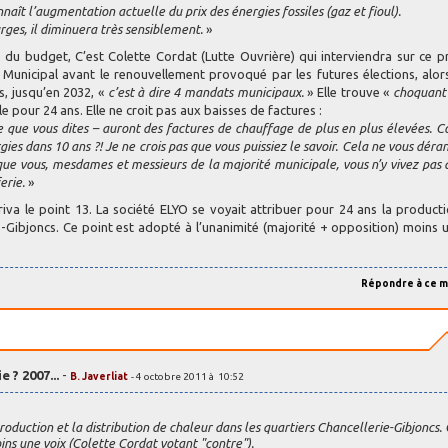
naît l’augmentation actuelle du prix des énergies fossiles (gaz et fioul).
ges, il diminuera très sensiblement.
»
ts du budget, C’est Colette Cordat (Lutte Ouvrière) qui interviendra sur ce p
l Municipal avant le renouvellement provoqué par les futures élections, alor
s, jusqu’en 2032, «
c’est à dire 4 mandats municipaux.
» Elle trouve «
choquant
e pour 24 ans. Elle ne croit pas aux baisses de factures :
ce que vous dites – auront des factures de chauffage de plus en plus élevées.
ies dans 10 ans ?! Je ne crois pas que vous puissiez le savoir. Cela ne vous déran
 que vous, mesdames et messieurs de la majorité municipale, vous n’y vivez pas 
erie.
»
iva le point 13. La société ELYO se voyait attribuer pour 24 ans la producti
ie-Gibjoncs. Ce point est adopté à l’unanimité (majorité + opposition) moins 
Répondre à ce 
 ? 2007...
-
B. Javerliat
- 4 octobre 2011 à 10:52
roduction et la distribution de chaleur dans les quartiers Chancellerie-Gibjoncs.
ins une voix (Colette Cordat votant "contre").