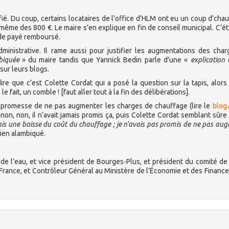
é. Du coup, certains locataires de l’office d’HLM ont eu un coup d’cha
 même des 800 €. Le maire s’en explique en fin de conseil municipal. C’ét
s de payé remboursé.
dministrative. Il rame aussi pour justifier les augmentations des cha
biquée
» du maire tandis que Yannick Bedin parle d’une «
explication
sur leurs blogs.
re que c’est Colette Cordat qui a posé la question sur la tapis, alors
le fait, un comble ! [faut aller tout à la fin des délibérations].
a promesse de ne pas augmenter les charges de chauffage (lire le
blog
non, non, il n’avait jamais promis ça, puis Colette Cordat semblant sûre 
is une baisse du coût du chauffage ; je n’avais pas promis de ne pas au
bien alambiqué.
é de l’eau, et vice président de Bourges-Plus, et président du comité de
France, et Contrôleur Général au Ministère de l’Économie et des Finances