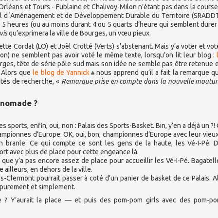
Orléans et Tours - Fublaine et Chalivoy-Milon n’étant pas dans la course).
onal d´Aménagement et de Développement Durable du Territoire (SRADDT
ou 5 heures (ou au moins durant 4 ou 5 quarts d’heure qui semblent durer
vis
qu’exprimera la ville de Bourges, un vœu pieux.
tte Cordat (LO) et Joël Crotté (Verts) s’abstenant. Mais y’a voter et voter
on) ne semblent pas avoir voté le même texte, lorsqu’on lit leur blog :
rges, tête de série pôle sud mais son idée ne semble pas être retenue et
 Alors que
le blog de Yannick
nous apprend qu’il a fait la remarque qu’
ivités de recherche, «
Remarque prise en compte dans la nouvelle moutur
e nomade ?
 sports, enfin, oui, non : Palais des Sports-Basket. Bin, y’en a déjà un ?! 
é championnes d’Europe. OK, oui, bon, championnes d’Europe avec leur vieux
en branle. Ce qui compte ce sont les gens de la haute, les Vé-I-Pé. 
ort avec plus de place pour cette engeance là.
 que y’a pas encore assez de place pour accueillir les Vé-I-Pé. Bagatell
 ailleurs, en dehors de la ville.
ges-Clermont pourrait passer à coté d’un panier de basket de ce Palais. Al
ré purement et simplement.
ale ? Y’aurait la place — et puis des pom-pom girls avec des pom-p