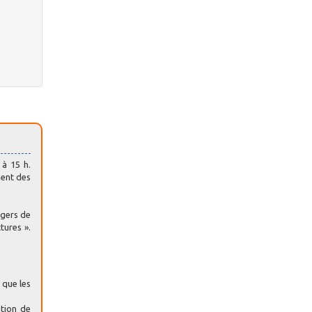
 à 15 h.
ment des
agers de
tures ».
 que les
tion de