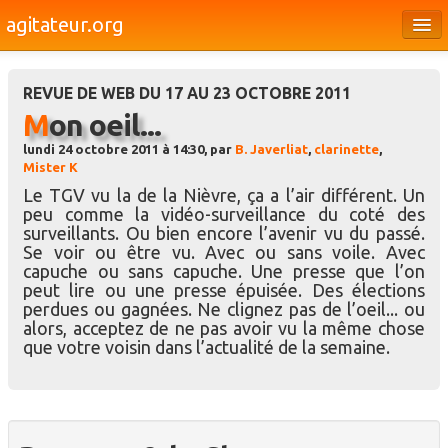
agitateur.org
Éditoriaux
REVUE DE WEB DU 17 AU 23 OCTOBRE 2011
Bourges & le Cher
Mon oeil...
Société
lundi 24 octobre 2011 à 14:30, par
B. Javerliat
,
clarinette
,
Mister K
Culture
Le TGV vu la de la Nièvre, ça a l’air différent. Un
peu comme la vidéo-surveillance du coté des
Médias
surveillants. Ou bien encore l’avenir vu du passé.
Se voir ou être vu. Avec ou sans voile. Avec
Dossiers
capuche ou sans capuche. Une presse que l’on
peut lire ou une presse épuisée. Des élections
Brèves
perdues ou gagnées. Ne clignez pas de l’oeil... ou
alors, acceptez de ne pas avoir vu la même chose
que votre voisin dans l’actualité de la semaine.