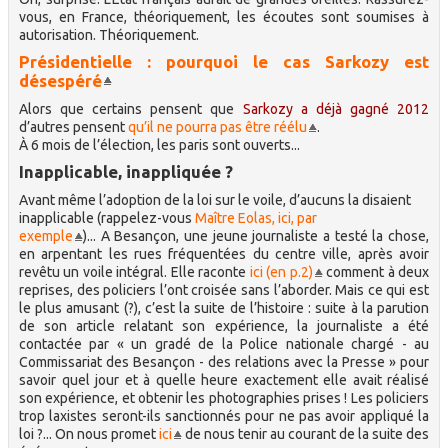
vous, en France, théoriquement, les écoutes sont soumises à
autorisation. Théoriquement.
Présidentielle : pourquoi le cas Sarkozy est
désespéré
Alors que certains pensent que
Sarkozy a déjà gagné 2012
d’autres pensent
qu’il ne pourra pas être réélu
.
À 6 mois de l’élection, les paris sont ouverts...
Inapplicable, inappliquée ?
Avant même l’adoption de la loi sur le voile, d’aucuns la disaient
inapplicable (rappelez-vous
Maître Eolas, ici, par
exemple
)... A Besançon, une jeune journaliste a testé la chose,
en arpentant les rues fréquentées du centre ville, après avoir
revêtu un voile intégral. Elle raconte
ici (en p.2)
comment à deux
reprises, des policiers l’ont croisée sans l’aborder. Mais ce qui est
le plus amusant (?), c’est la suite de l’histoire : suite à la parution
de son article relatant son expérience, la journaliste a été
contactée par « un gradé de la Police nationale chargé - au
Commissariat des Besançon - des relations avec la Presse » pour
savoir quel jour et à quelle heure exactement elle avait réalisé
son expérience, et obtenir les photographies prises ! Les policiers
trop laxistes seront-ils sanctionnés pour ne pas avoir appliqué la
loi ?... On nous promet
ici
de nous tenir au courant de la suite des