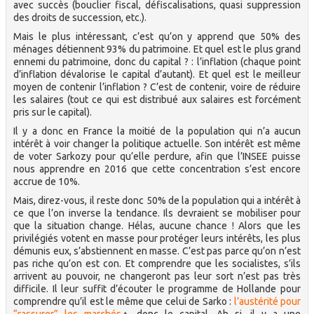
avec succès (bouclier fiscal, défiscalisations, quasi suppression
des droits de succession, etc.).
Mais le plus intéressant, c’est qu’on y apprend que 50% des
ménages détiennent 93% du patrimoine. Et quel est le plus grand
ennemi du patrimoine, donc du capital ? : l’inflation (chaque point
d’inflation dévalorise le capital d’autant). Et quel est le meilleur
moyen de contenir l’inflation ? C’est de contenir, voire de réduire
les salaires (tout ce qui est distribué aux salaires est forcément
pris sur le capital).
Il y a donc en France la moitié de la population qui n’a aucun
intérêt à voir changer la politique actuelle. Son intérêt est même
de voter Sarkozy pour qu’elle perdure, afin que l’INSEE puisse
nous apprendre en 2016 que cette concentration s’est encore
accrue de 10%.
Mais, direz-vous, il reste donc 50% de la population qui a intérêt à
ce que l’on inverse la tendance. Ils devraient se mobiliser pour
que la situation change. Hélas, aucune chance ! Alors que les
privilégiés votent en masse pour protéger leurs intérêts, les plus
démunis eux, s’abstiennent en masse. C’est pas parce qu’on n’est
pas riche qu’on est con. Et comprendre que les socialistes, s’ils
arrivent au pouvoir, ne changeront pas leur sort n’est pas très
difficile. Il leur suffit d’écouter le programme de Hollande pour
comprendre qu’il est le même que celui de Sarko :
l’austérité pour