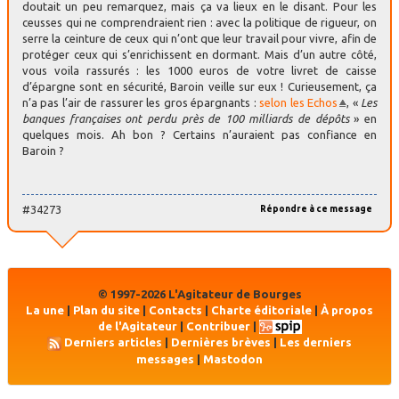
doutait un peu remarquez, mais ça va lieux en le disant. Pour les
ceusses qui ne comprendraient rien : avec la politique de rigueur, on
serre la ceinture de ceux qui n’ont que leur travail pour vivre, afin de
protéger ceux qui s’enrichissent en dormant. Mais d’un autre côté,
vous voila rassurés : les 1000 euros de votre livret de caisse
d’épargne sont en sécurité, Baroin veille sur eux ! Curieusement, ça
n’a pas l’air de rassurer les gros épargnants :
selon les Echos
, «
Les
banques françaises ont perdu près de 100 milliards de dépôts
» en
quelques mois. Ah bon ? Certains n’auraient pas confiance en
Baroin ?
#34273
Répondre à ce message
© 1997-2026 L'Agitateur de Bourges
La une
|
Plan du site
|
Contacts
|
Charte éditoriale
|
À propos
de l'Agitateur
|
Contribuer
|
Derniers articles
|
Dernières brèves
|
Les derniers
messages
|
Mastodon