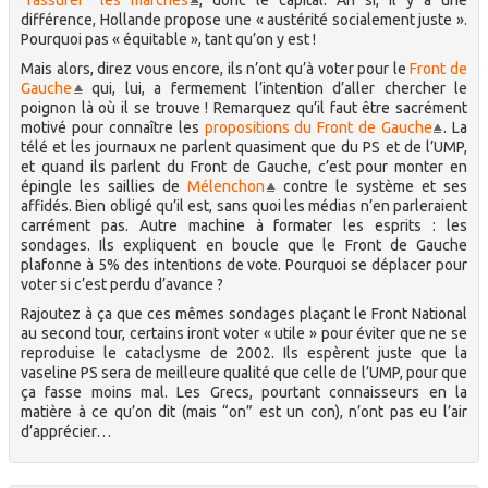
“rassurer” les marchés
, donc le capital. Ah si, il y a une
différence, Hollande propose une « austérité socialement juste ».
Pourquoi pas « équitable », tant qu’on y est !
Mais alors, direz vous encore, ils n’ont qu’à voter pour le
Front de
Gauche
qui, lui, a fermement l’intention d’aller chercher le
poignon là où il se trouve ! Remarquez qu’il faut être sacrément
motivé pour connaître les
propositions du Front de Gauche
. La
télé et les journaux ne parlent quasiment que du PS et de l’UMP,
et quand ils parlent du Front de Gauche, c’est pour monter en
épingle les saillies de
Mélenchon
contre le système et ses
affidés. Bien obligé qu’il est, sans quoi les médias n’en parleraient
carrément pas. Autre machine à formater les esprits : les
sondages. Ils expliquent en boucle que le Front de Gauche
plafonne à 5% des intentions de vote. Pourquoi se déplacer pour
voter si c’est perdu d’avance ?
Rajoutez à ça que ces mêmes sondages plaçant le Front National
au second tour, certains iront voter « utile » pour éviter que ne se
reproduise le cataclysme de 2002. Ils espèrent juste que la
vaseline PS sera de meilleure qualité que celle de l’UMP, pour que
ça fasse moins mal. Les Grecs, pourtant connaisseurs en la
matière à ce qu’on dit (mais “on” est un con), n’ont pas eu l’air
d’apprécier…