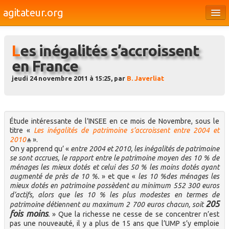
agitateur.org
Éditoriaux
Les inégalités s’accroissent
Bourges & le Cher
en France
Société
jeudi 24 novembre 2011 à 15:25, par
B. Javerliat
Culture
Médias
Étude intéressante de l’INSEE en ce mois de Novembre, sous le
Dossiers
titre «
Les inégalités de patrimoine s’accroissent entre 2004 et
2010
».
On y apprend qu’ «
entre 2004 et 2010, les inégalités de patrimoine
Brèves
se sont accrues, le rapport entre le patrimoine moyen des 10 % de
ménages les mieux dotés et celui des 50 % les moins dotés ayant
augmenté de près de 10 %.
» et que «
les 10 %des ménages les
mieux dotés en patrimoine possèdent au minimum 552 300 euros
d’actifs, alors que les 10 % les plus modestes en termes de
205
patrimoine détiennent au maximum 2 700 euros chacun, soit
fois moins
.
» Que la richesse ne cesse de se concentrer n’est
pas une nouveauté, il y a plus de 15 ans que l’UMP s’y emploie