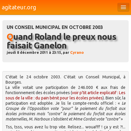
agitateur.org
Éditoriaux
UN CONSEIL MUNICIPAL EN OCTOBRE 2003
Bourges & le Cher
Quand Roland le preux nous
Société
faisait Ganelon
Culture
jeudi 8 décembre 2011 à 23:15, par
Cyrano
Médias
Dossiers
C’était le 24 octobre 2003. C’était un Conseil Municipal, à
Bourges.
Brèves
La ville votait une participation de 246.000 € aux frais de
fonctionnement des écoles privées (
voir p’tit article explicatif : Les
sous de la ville : du pain bénit pour les écoles privées
). Bien sûr, la
participation est adoptée. Je lis le compte-rendu officiel : «
Le
Groupe de l’Opposition vote "pour" le paiement du forfait aux
écoles primaires mais "contre" le paiement du forfait aux écoles
maternelles, M. Narboux s’abstient et Mme Cordat vote "contre"
»
Tss, tsss, vous avez lu trop vite. Relisez... wouafff ! ça y est ?!...