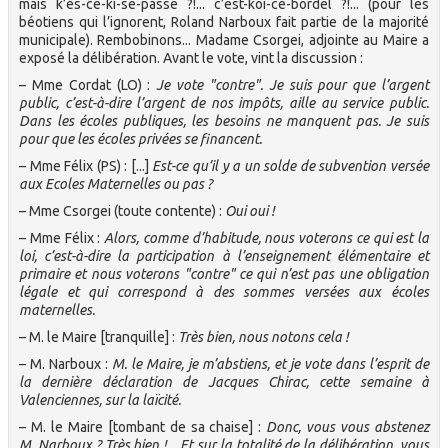
mais k’es-ce-ki-se-passe ?!... c’est-koi-ce-bordel ?!... (pour les
béotiens qui l’ignorent, Roland Narboux fait partie de la majorité
municipale). Rembobinons... Madame Csorgei, adjointe au Maire a
exposé la délibération. Avant le vote, vint la discussion :
– Mme Cordat (LO) :
Je vote "contre". Je suis pour que l’argent
public, c’est-à-dire l’argent de nos impôts, aille au service public.
Dans les écoles publiques, les besoins ne manquent pas. Je suis
pour que les écoles privées se financent.
– Mme Félix (PS) : [...]
Est-ce qu’il y a un solde de subvention versée
aux Ecoles Maternelles ou pas ?
– Mme Csorgei (toute contente) :
Oui oui !
– Mme Félix :
Alors, comme d’habitude, nous voterons ce qui est la
loi, c’est-à-dire la participation à l’enseignement élémentaire et
primaire et nous voterons "contre" ce qui n’est pas une obligation
légale et qui correspond à des sommes versées aux écoles
maternelles.
– M. le Maire [tranquille] :
Très bien, nous notons cela !
– M. Narboux :
M. le Maire, je m’abstiens, et je vote dans l’esprit de
la dernière déclaration de Jacques Chirac, cette semaine à
Valenciennes, sur la laïcité.
– M. le Maire [tombant de sa chaise] :
Donc, vous vous abstenez
M. Narboux ? Très bien !... Et sur la totalité de la délibération, vous