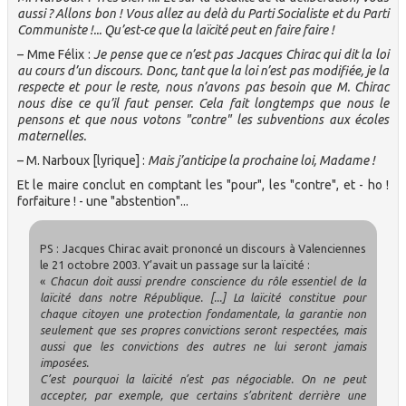
aussi ? Allons bon ! Vous allez au delà du Parti Socialiste et du Parti
Communiste !... Qu’est-ce que la laïcité peut en faire faire !
– Mme Félix :
Je pense que ce n’est pas Jacques Chirac qui dit la loi
au cours d’un discours. Donc, tant que la loi n’est pas modifiée, je la
respecte et pour le reste, nous n’avons pas besoin que M. Chirac
nous dise ce qu’il faut penser. Cela fait longtemps que nous le
pensons et que nous votons "contre" les subventions aux écoles
maternelles.
– M. Narboux [lyrique] :
Mais j’anticipe la prochaine loi, Madame !
Et le maire conclut en comptant les "pour", les "contre", et - ho !
forfaiture ! - une "abstention"...
PS : Jacques Chirac avait prononcé un discours à Valenciennes
le 21 octobre 2003. Y’avait un passage sur la laïcité :
«
Chacun doit aussi prendre conscience du rôle essentiel de la
laïcité dans notre République. [...] La laïcité constitue pour
chaque citoyen une protection fondamentale, la garantie non
seulement que ses propres convictions seront respectées, mais
aussi que les convictions des autres ne lui seront jamais
imposées.
C’est pourquoi la laïcité n’est pas négociable. On ne peut
accepter, par exemple, que certains s’abritent derrière une