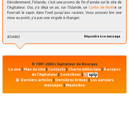
Décidemment, l’Islande, c’est une promo de fin d’année sur le site de
l’Agitateur. Oui, y’a déjà un an, sur l’Islande, un
Conte de Noël
se
fourrait le sapin dans l’oeil jusqu’aux racines. Vous pouvez lire une
mise au point, y’a pas une virgule à changer.
#34463
Répondre à ce message
© 1997-2026 L'Agitateur de Bourges
La une
|
Plan du site
|
Contacts
|
Charte éditoriale
|
À propos
de l'Agitateur
|
Contribuer
|
Derniers articles
|
Dernières brèves
|
Les derniers
messages
|
Mastodon