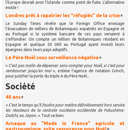
l’Europe devrait avoir l’Islande comme point de fuite. L’alternative
existe !
Londres prêt à rapatrier les “réfugiés” de la crise
Le Sunday Times révèle que le Foreign Office envisage
l’évacuation de milliers de Britanniques expatriés en Espagne et
au Portugal si le système bancaire de ces pays venaient à
s’effondrer. On compte un million de Britanniques résidant en
Espagne et quelque 50 000 au Portugal ayant investi leurs
épargnes dans leurs pays adoptifs.
Le Père Noël sous surveillance négative
«
C’est pas malin de dépenser sans compter pour Noël, si c’est pour
rembourser jusqu’en mai
», estime l’agence de notation Grinch,
pour justifier la perte du triple A du Père Noël...
Société
40 ans
« C’est le temps qu’il faudra pour mettre définitivement hors service
les réacteurs de la centrale nucléaire accidentée de Fukushima-
Daiichi, au Japon. »
. Tout va bien.
Arnaque au "Made in France" agricole et
gastronomique, suite savoureuse pour Noël