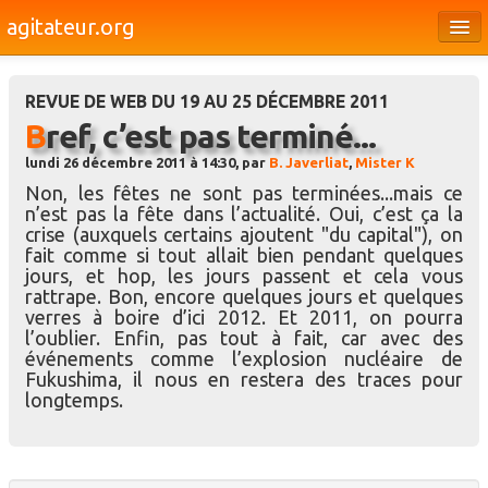
agitateur.org
Éditoriaux
REVUE DE WEB DU 19 AU 25 DÉCEMBRE 2011
Bourges & le Cher
Bref, c’est pas terminé...
Société
lundi 26 décembre 2011 à 14:30, par
B. Javerliat
,
Mister K
Non, les fêtes ne sont pas terminées...mais ce
Culture
n’est pas la fête dans l’actualité. Oui, c’est ça la
crise (auxquels certains ajoutent "du capital"), on
Médias
fait comme si tout allait bien pendant quelques
jours, et hop, les jours passent et cela vous
Dossiers
rattrape. Bon, encore quelques jours et quelques
verres à boire d’ici 2012. Et 2011, on pourra
Brèves
l’oublier. Enfin, pas tout à fait, car avec des
événements comme l’explosion nucléaire de
Fukushima, il nous en restera des traces pour
longtemps.