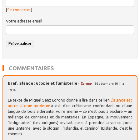
[
Se connecter
]
Votre adresse email
COMMENTAIRES
Bref, Islande : utopie et fumisterie
-
Cyrano
- 26 décembre 2011 à
18:16
Le texte de Miguel Sanz Loroño donné à lire dans ce lien
L’Islande est
notre Utopie moderne
est d’un crétinisme confondant ou d’une
langue de bois sidérante, voire même – ce n’est pas à exclure – un
mélange de conneries et de menteries. En Espagne, le mouvement
"Indignados" (Les indignés) invitait aussi à prendre la vessie pour
une lanterne, avec le slogan : "Islandia, el camino" (L’Islande, c’est le
chemin).