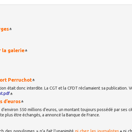
rges
la galerie
port Perruchot
n était donc interdite. La CGT et la CFDT réclamaient sa publication. Vo
ot.pdf
ns d’euros
e" d’environ 550 millions d’euros, un montant toujours possédé par ses c
uite plus être échangés, a annoncé la Banque de France.
 des populismes » n’a fait l’unanimité
ni chez les journalistes
ni ch