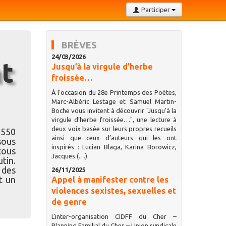
Participer
BRÈVES
24/03/2026
Jusqu’à la virgule d’herbe
froissée…
À l’occasion du 28e Printemps des Poètes,
Marc-Albéric Lestage et Samuel Martin-
Boche vous invitent à découvrir "Jusqu’à la
virgule d’herbe froissée…", une lecture à
deux voix basée sur leurs propres recueils
 550
ainsi que ceux d’auteurs qui les ont
sous
inspirés : Lucian Blaga, Karina Borowicz,
tous
Jacques (…)
tin.
 des
26/11/2025
t un
Appel à manifester contre les
violences sexistes, sexuelles et
de genre
L’inter-organisation CIDFF du Cher –
Planning Familial du Cher – Union syndicale