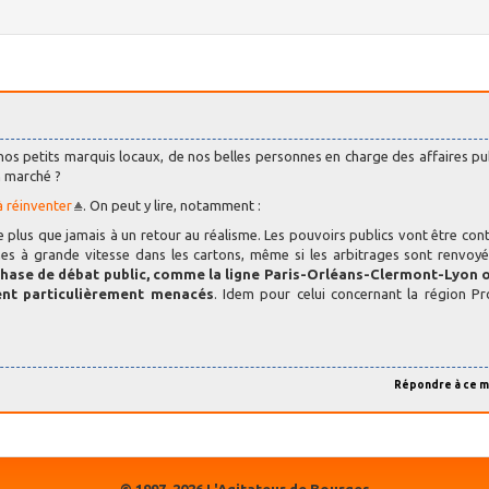
os petits marquis locaux, de nos belles personnes en charge des affaires pu
n marché ?
 réinventer
. On peut y lire, notamment :
 plus que jamais à un retour au réalisme. Les pouvoirs publics vont être cont
es à grande vitesse dans les cartons, même si les arbitrages sont renvoy
phase de débat public, comme la ligne Paris-Orléans-Clermont-Lyon o
ent particulièrement menacés
. Idem pour celui concernant la région P
Répondre à ce 
© 1997-2026 L'Agitateur de Bourges