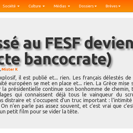
Société
Culture
Médias
Dossiers
Brèves
cte bancocrate)
,
Mister K
osif, il est publié et... rien. Les français délestés de
raité européen se met en place et... rien. La Grèce mise 
our la présidentielle continue son bonhomme de chemin, 
dages qui connaissent déjà tous le vainqueur du scru
 distraire et s’occupent d’un truc important : l’intimité
n n’en parle pas assez souvent, et c’est vrai que c’es
 petit film pour se vider la tête.