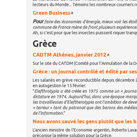
lecteurs du Monde... Témoins les nombreux courriers reç
Green Business
Pour
faire des économies d’énergie, mieux voir les étoi
commune de France mène de front plusieurs expériences p
Ah, si c’est pour que les insectes puissent niquer tranqu
Grèce
CADTM Athènes, janvier 2012
Sur le site du CATDM (Comité pour l’Annulation de la 
Grèce : un journal contrôlé et édité par se
Les salariés en grève reconductible depuis décembre 20
en autogestion le 15 février.
"
Elefthrotypia a été créée en 1975 comme un « journal d
dictature en 1974. Aujourd’hui, dans une époque marquée
les travailleuses d’Eleftherotypia ont l’ambition de dev
« terreur » tant du patronat que des barons des médias,
de l’information.
"
Nous avons sauvé les gens plutôt que les 
L’ancien ministre de l’Economie argentin, Roberto Lavag
préconise la même solution pour la Grèce.