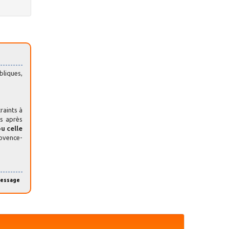
bliques,
raints à
és après
u celle
rovence-
message