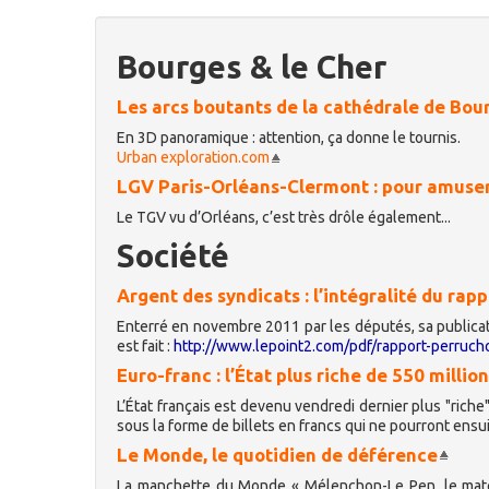
Bourges & le Cher
Les arcs boutants de la cathédrale de Bou
En 3D panoramique : attention, ça donne le tournis.
Urban exploration.com
LGV Paris-Orléans-Clermont : pour amuser 
Le TGV vu d’Orléans, c’est très drôle également...
Société
Argent des syndicats : l’intégralité du rap
Enterré en novembre 2011 par les députés, sa publicatio
est fait :
http://www.lepoint2.com/pdf/rapport-perruch
Euro-franc : l’État plus riche de 550 millio
L’État français est devenu vendredi dernier plus "rich
sous la forme de billets en francs qui ne pourront ens
Le Monde, le quotidien de déférence
La manchette du Monde « Mélenchon-Le Pen, le match