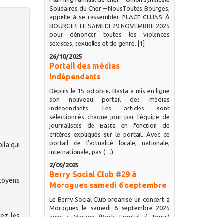
Solidaires du Cher – NousToutes Bourges,
appelle à se rassembler PLACE CUJAS À
BOURGES LE SAMEDI 29 NOVEMBRE 2025
pour dénoncer toutes les violences
sexistes, sexuelles et de genre. [1]
26/10/2025
Portail des médias
indépendants
Depuis le 15 octobre, Basta a mis en ligne
son nouveau portail des médias
indépendants. Les articles sont
sélectionnés chaque jour par l’équipe de
journalistes de Basta en fonction de
critères expliqués sur le portail. Avec ce
portail de l’actualité locale, nationale,
ila qui
internationale, pas (…)
2/09/2025
Berry Social Club #29 à
itoyens
Morogues samedi 6 septembre
Le Berry Social Club organise un concert à
Morogues le samedi 6 septembre 2025
ez les
avec : Marave (Rock Frontal / Tours)