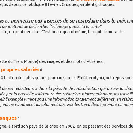
us depuis ce fatidique 8 février. Critiques, virulents, choqués.
permettre aux insectes de se reproduire dans le noir
les ou
, un
ermettant de déclencher l’éclairage public "à la carte".
ille, on peut rien dire. C’est beau, quand même, le capitalisme vert...
Dette du Tiers Monde) des images et des mots d’Athènes.
s propres salariés
11 d’un des plus grands journaux grecs, Eleftherotypia, ont repris son 
e ses rédacteurs » dans la période de radicalisation qui a suivi la chut
 par la nouvelle « dictature des créanciers » internationaux, les travaill
enir l’exemple lumineux d’une information totalement différente, en résista
 qui ne voudraient absolument pas voir les travailleurs prendre en main 
banques
na, a sorti son pays de la crise en 2002, en se passant des services du 