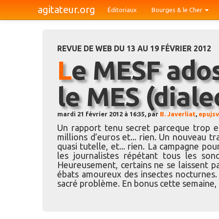
agitateur.org
Éditoriaux
Bourges & le Cher
REVUE DE WEB DU 13 AU 19 FÉVRIER 2012
Le MESF adossé au FESF devient
le MES (diale
mardi 21 février 2012 à 16:35, par
B. Javerliat
,
epujsv
Un rapport tenu secret parceque trop expl
millions d’euros et... rien. Un nouveau t
quasi tutelle, et... rien. La campagne p
les journalistes répétant tous les son
Heureusement, certains ne se laissent pas
ébats amoureux des insectes nocturnes. O
sacré problème. En bonus cette semaine, un