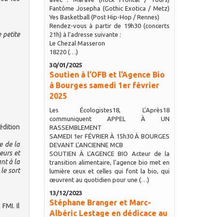
Fantôme Josepha (Gothic Exotica / Metz)
Yes Basketball (Post Hip-Hop / Rennes)
Rendez-vous à partir de 19h30 (concerts
e petite
21h) à l’adresse suivante :
Le Chezal Masseron
18220 (…)
30/01/2025
Soutien à l’OFB et l’Agence Bio
à Bourges samedi 1er février
2025
Les Écologistes18, L’Après18
communiquent APPEL À UN
édition
RASSEMBLEMENT
SAMEDI 1er FÉVRIER À 15h30 À BOURGES
e de la
DEVANT L’ANCIENNE MCB
eurs et
SOUTIEN À L’AGENCE BIO Acteur de la
nt à la
transition alimentaire, l’agence bio met en
le sort
lumière ceux et celles qui font la bio, qui
œuvrent au quotidien pour une (…)
13/12/2023
Stéphane Branger et Marc-
FMI. Il
Albéric Lestage en dédicace au