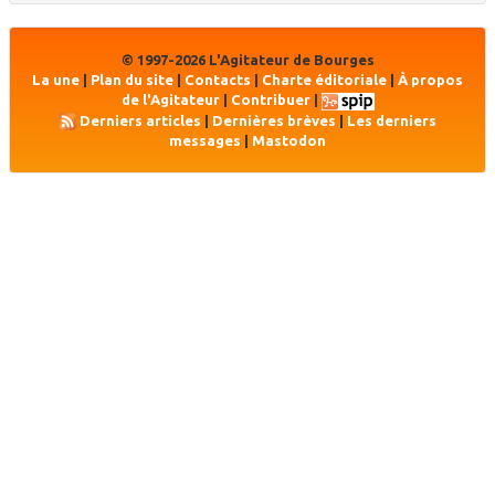
© 1997-2026 L'Agitateur de Bourges
La une
|
Plan du site
|
Contacts
|
Charte éditoriale
|
À propos
de l'Agitateur
|
Contribuer
|
Derniers articles
|
Dernières brèves
|
Les derniers
messages
|
Mastodon