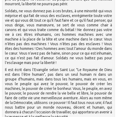
mourront, la liberté ne pourra pas périr.
Soldats, ne vous donnez pas à ces brutes, à une minorité qui vous
méprise et qui fait de vous des esclaves, enrégimente toute votre
vie et qui vous dit tout ce qu’il faut faire et ce qu’il faut penser, qui
vous dirige, vous manœuvre, se sert de vous comme chair à
canons et qui vous traite comme du bétail ! Ne donnez pas votre
vie à ces êtres inhumains, ces hommes machines avec une
machine à la place de la tête et une machine dans le cœur. Vous
n’êtes pas des machines ! Vous n’êtes pas des esclaves ! Vous
êtes des hommes ! Des hommes avec tout l’amour du monde dans
le cœur. Vous n’avez pas de haine, sinon pour ce qui est inhumain,
ce qui n’est pas fait d’amour. Soldats ne vous battez pas pour
l’esclavage mais pour la liberté !
Il est écrit dans l’Evangile selon Saint Luc "Le Royaume de Dieu
est dans l’être humain", pas dans un seul humain ni dans un
groupe d’humains, mais dans tous les humains, mais en vous, en
vous le peuple qui avez le pouvoir, le pouvoir de créer les
machines, le pouvoir de créer le bonheur. Vous, le peuple, en avez
le pouvoir, le pouvoir de rendre la vie belle et libre, le pouvoir de
faire de cette vie une merveilleuse aventure. Alors au nom même
de la Démocratie, utilisons ce pouvoir ! Il faut tous nous unir, il faut
nous battre pour un monde nouveau, décent et humain, qui
donnera à chacun l’occasion de travailler, qui apportera un avenir à
la jeunesse et à la vieillesse la sécurité.