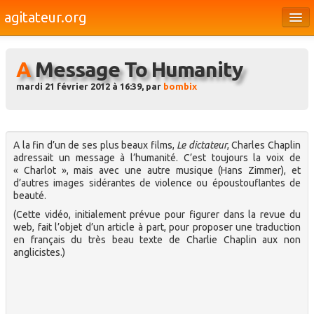
agitateur.org
Éditoriaux
A Message To Humanity
Bourges & le Cher
mardi 21 février 2012 à 16:39, par
bombix
Société
Culture
A la fin d’un de ses plus beaux films,
Le dictateur
, Charles Chaplin
Médias
adressait un message à l’humanité. C’est toujours la voix de
« Charlot », mais avec une autre musique (Hans Zimmer), et
Dossiers
d’autres images sidérantes de violence ou époustouflantes de
beauté.
Brèves
(Cette vidéo, initialement prévue pour figurer dans la revue du
web, fait l’objet d’un article à part, pour proposer une traduction
en français du très beau texte de Charlie Chaplin aux non
anglicistes.)