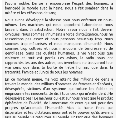
l’avons oublié. L’envie a empoisonné l’esprit des hommes, a
barricadé le monde avec la haine, nous a fait sombrer dans la
misère et les effusions de sang.
Nous avons développé la vitesse pour nous enfermer en nous-
mêmes. Les machines qui nous apportent l’abondance nous
laissent dans l’insatisfaction. Notre savoir nous a fait devenir
cyniques. Nous sommes inhumains à force d’intelligence, nous ne
ressentons pas assez et nous pensons beaucoup trop. Nous
sommes trop mécanisés et nous manquons d’humanité. Nous
sommes trop cultivés et nous manquons de tendresse et de
gentillesse. Sans ces qualités humaines, la vie n’est plus que
violence et tout est perdu. Les avions, la radio nous ont
rapprochés les uns des autres, ces inventions ne trouveront leur
vrai sens que dans la bonté de l’être humain, que dans la
fraternité, l’amitié et l’unité de tous les hommes.
En ce moment même, ma voix atteint des millions de gens à
travers le monde, des millions d’hommes, de femmes et d’enfants,
désespérés, victimes d’un système qui torture les faibles et
emprisonne les innocents. Je dis à tous ceux qui m’entendent : Ne
désespérez pas ! Le malheur qui est sur nous n’est que le produit
éphémère de l’avidité, de l’amertume de ceux qui ont peur des
progrès qu’accomplit l’Humanité. Mais la haine finira par
disparaître et les dictateurs mourront et le pouvoir qu’ils avaient
pris au peuple va retourner au peuple. Et tant que des hommes