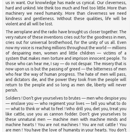
us in want. Our knowledge has made us cynical. Our cleverness,
hard and unkind. We think too much and feel too little. More than
machinery we need humanity. More than cleverness we need
kindness and gentleness. Without these qualities, life will be
violent and all will be lost.
The aeroplane and the radio have brought us closer together. The
very nature of these inventions cries out for the goodness in men,
cries out for universal brotherhood, for the unity of us all. Even
now my voice is reaching millions throughout the world — millions
of despairing men, women and little children — victims of a
system that makes men torture and imprison innocent people. To
those who can hear me, I say — do not despair. The misery that is
now upon us is but the passing of greed — the bitterness of men
who fear the way of human progress. The hate of men will pass,
and dictators die, and the power they took from the people will
return to the people and so long as men die, liberty will never
perish.
Soldiers ! Don’t give yourselves to brutes — men who despise you
— enslave you — who regiment your lives — tell you what to do
— what to think or what to feel ! Who drill you, diet you, treat you
like cattle, use you as cannon fodder. Don’t give yourselves to
these unnatural men — machine men with machine minds and
machine hearts ! You are not machines ! You are not cattle ! You
are men ! You have the love of humanity in your hearts. You don’t