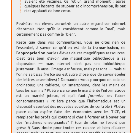
avaient été victimes. Ce fut un grand moment : après
quelques instants de stupeur et d’incompréhension, ils ont
ri et applaudi de bon cœur.
Peut-être ses élèves auront-ils un autre regard sur internet
désormais. Non qu’ils le considèrent comme le "mal", mais
certainement pas comme le "bien".
Reste que dans vos commentaires, vous ne dites rien de
l’essentiel, à savoir ce qu’il en est de la
transmission
, de
l’
appropriation
par les élèves de ces magnifiques ressources.
C’est très bien d’avoir une magnifique bibliothèque à sa
disposition — mais internet n’est pas une bibliothèque
justement ; là aussi l’image est fausse, mais passons — mais si
l’on ne sait pas
lire
(ce qui est autre chose que de savoir épeler
des lettres assemblées) ? Demandez-vous pourquoi on colle un
ordinateur, une tablette, un smartphone, dans les mains de
tous les gamins ? Pt être parce que le marché de l’informatique
est un marché juteux, et qu’il faut
formater
ces futurs
consommateurs ? Pt être parce que l’informatique est un
dispositif essentiel des nouvelles sociétés de contrôle ? Pt être
parce qu’on espère faire des économies avec les TICE, et
remplacer les profs qui coûtent si cher à former et à payer par
des "machines enseignantes" ? (qui de plus ne feront pas
grève !) Sans doute pour toutes ces raisons et bien d’autres
encore, mais en tout cas, pas pour des motifs touchant à la