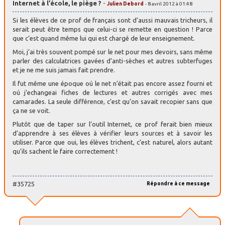
Internet à l’école, le piège ?
-
Julien Debord
- 8 avril 2012 à 01:48
Si les élèves de ce prof de français sont d’aussi mauvais tricheurs, il
serait peut être temps que celui-ci se remette en question ! Parce
que c’est quand même lui qui est chargé de leur enseignement.
Moi, j’ai très souvent pompé sur le net pour mes devoirs, sans même
parler des calculatrices gavées d’anti-sèches et autres subterfuges
et je ne me suis jamais fait prendre.
Il fut même une époque oú le net n’était pas encore assez fourni et
oú j’echangeai fiches de lectures et autres corrigés avec mes
camarades. La seule différence, c’est qu’on savait recopier sans que
ça ne se voit.
Plutôt que de taper sur l’outil Internet, ce prof ferait bien mieux
d’apprendre à ses élèves à vérifier leurs sources et à savoir les
utiliser. Parce que oui, les élèves trichent, c’est naturel, alors autant
qu’ils sachent le faire correctement !
#35725
Répondre à ce message