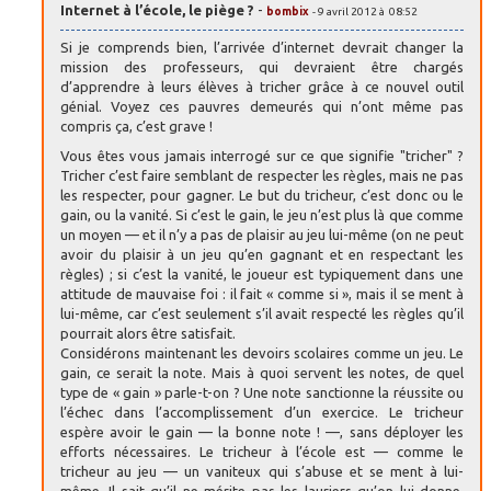
Internet à l’école, le piège ?
-
bombix
- 9 avril 2012 à 08:52
Si je comprends bien, l’arrivée d’internet devrait changer la
mission des professeurs, qui devraient être chargés
d’apprendre à leurs élèves à tricher grâce à ce nouvel outil
génial. Voyez ces pauvres demeurés qui n’ont même pas
compris ça, c’est grave !
Vous êtes vous jamais interrogé sur ce que signifie "tricher" ?
Tricher c’est faire semblant de respecter les règles, mais ne pas
les respecter, pour gagner. Le but du tricheur, c’est donc ou le
gain, ou la vanité. Si c’est le gain, le jeu n’est plus là que comme
un moyen — et il n’y a pas de plaisir au jeu lui-même (on ne peut
avoir du plaisir à un jeu qu’en gagnant et en respectant les
règles) ; si c’est la vanité, le joueur est typiquement dans une
attitude de mauvaise foi : il fait « comme si », mais il se ment à
lui-même, car c’est seulement s’il avait respecté les règles qu’il
pourrait alors être satisfait.
Considérons maintenant les devoirs scolaires comme un jeu. Le
gain, ce serait la note. Mais à quoi servent les notes, de quel
type de « gain » parle-t-on ? Une note sanctionne la réussite ou
l’échec dans l’accomplissement d’un exercice. Le tricheur
espère avoir le gain — la bonne note ! —, sans déployer les
efforts nécessaires. Le tricheur à l’école est — comme le
tricheur au jeu — un vaniteux qui s’abuse et se ment à lui-