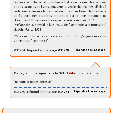
les lire était vite fait et vous laissait affamé devant des rangées
et des rangées de livres ennuyeux. Avec le charme des siècles à
redécouvrir, les modernes n’étaient pas très bons. Je tirais livre
après livre des étagères. Pourquoi est-ce que personne ne
disait rien ? Pourquoi est-ce que personne ne criait ?...."
Préface de Bukowski, 5 juin 1979, de "Demande à la poussière"
deJohn Fante 1939.
PS : ça ne vous ai pas adressé à vous Bombix, j’ai juste mis sous
votre post, "comme ça".
#35764 | Répond au message
#35748
Répondre à ce message
Gabegie numérique dans le 9-3
-
Eulalie
- 17 avril 2012 à 23:07
"ne vous
est
pas adressé" ...
#35765 | Répond au message
#35764
Répondre à ce message