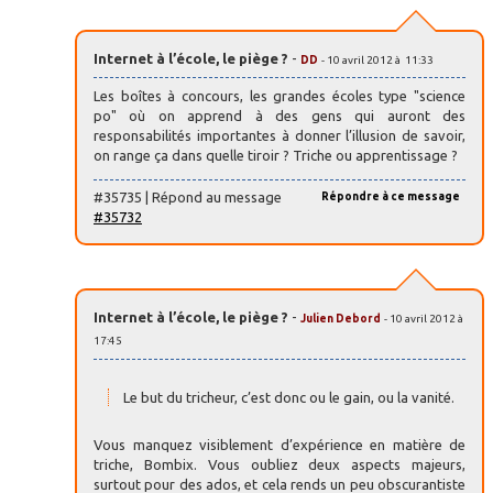
Internet à l’école, le piège ?
-
DD
- 10 avril 2012 à 11:33
Les boîtes à concours, les grandes écoles type "science
po" où on apprend à des gens qui auront des
responsabilités importantes à donner l’illusion de savoir,
on range ça dans quelle tiroir ? Triche ou apprentissage ?
#35735 | Répond au message
Répondre à ce message
#35732
Internet à l’école, le piège ?
-
Julien Debord
- 10 avril 2012 à
17:45
Le but du tricheur, c’est donc ou le gain, ou la vanité.
Vous manquez visiblement d’expérience en matière de
triche, Bombix. Vous oubliez deux aspects majeurs,
surtout pour des ados, et cela rends un peu obscurantiste