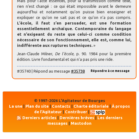
Mais pour l’acte essentiel, pour la transmission comme telle,
rien n’est changé : ce qui était impossible avant le demeure
aujourd’hui et notamment qu’on puisse bien enseigner et
expliquer ce qu’on ne sait pas et ce qu’on n’a pas compris.
L’école, il faut s’en persuader, est une formation
essentiellement archaïque. Contemporaine du langage
et n’exigeant du reste que celui-ci comme condition
nécessaire de son fonctionnement, elle est, comme lui,
indifférente aux ruptures techniques.
»
Jean-Claude Milner,
De l’école
, p. 90. 1984 pour la première
édition. Livre fondamental et qui n’a pas pris une ride.
#35740 | Répond au message
#35738
Répondre à ce message
© 1997-2026 L'Agitateur de Bourges
La une
|
Plan du site
|
Contacts
|
Charte éditoriale
|
À propos
de l'Agitateur
|
Contribuer
|
Derniers articles
|
Dernières brèves
|
Les derniers
messages
|
Mastodon