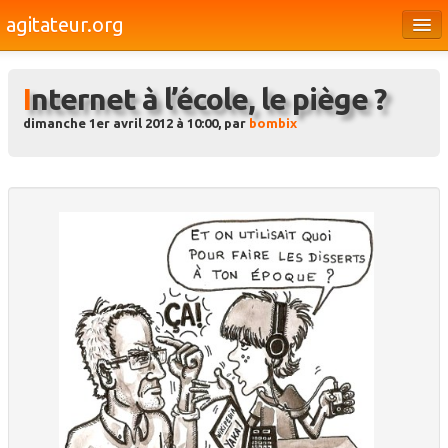
agitateur.org
Éditoriaux
Internet à l’école, le piège ?
Bourges & le Cher
dimanche 1er avril 2012 à 10:00, par
bombix
Société
Culture
Médias
Dossiers
Brèves