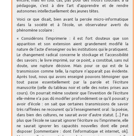
pédagogie, c’est à dire l’art d’apprendre et de rendre
autonomes intellectuellement des jeunes têtes.
Voici ce que disait, bien avant la percée micro-informatique
dans la société et à l’école, un observateur averti du
phénomène scolaire :
« Considérons l’imprimerie : il est fort douteux que son
apparition et son extension aient grandement modifié la
nature de l’acte d’enseigner ou les institutions qui le pratiquent.
Le changement radical concerne le stockage et l’accessibilité
des savoirs ; le livre imprimé, sur ce point, a constitué, sans nul
doute, une rupture décisive. Mais pour ce qui est de la
transmission comme telle, la rupture n’apparaît pas évidente.
Après tout, nous qui avons enseigné pouvons témoigner que
tout passe essentiellement par la parole et l’écriture
manuscrite (celle du tableau noir et celle des notes prises aux
cours). On pourrait même soutenir que l’invention de l’écriture
elle-même n’a pas dû modifier profondément ce qu’il pouvait y
avoir d’école : on sait que certaines transmissions de savoir
très raffinées ne recourent qu’à l’enseignement oral : la poésie,
dans bien des cultures, ne saurait avoir d’autre statut. [...] Pas
plus que l’école ne saurait ignorer l’écriture ou l’imprimerie, elle
ne saurait ignorer les capacités nouvelles dont elle peut
disposer [commentaire : dont l’informatique et internet, ok].