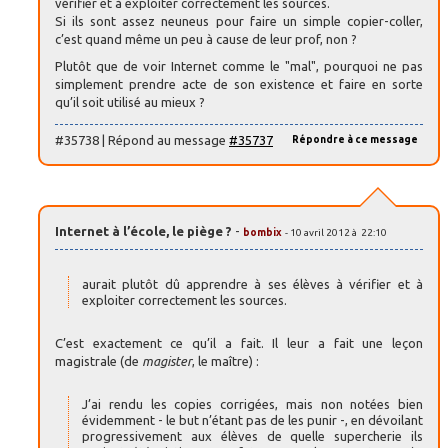
vérifier et à exploiter correctement les sources.
Si ils sont assez neuneus pour faire un simple copier-coller,
c’est quand même un peu à cause de leur prof, non ?
Plutôt que de voir Internet comme le "mal", pourquoi ne pas
simplement prendre acte de son existence et faire en sorte
qu’il soit utilisé au mieux ?
#35738 | Répond au message
#35737
Répondre à ce message
Internet à l’école, le piège ?
-
bombix
- 10 avril 2012 à 22:10
aurait plutôt dû apprendre à ses élèves à vérifier et à
exploiter correctement les sources.
C’est exactement ce qu’il a fait. Il leur a fait une leçon
magistrale (de
magister
, le maître) :
J’ai rendu les copies corrigées, mais non notées bien
évidemment - le but n’étant pas de les punir -, en dévoilant
progressivement aux élèves de quelle supercherie ils