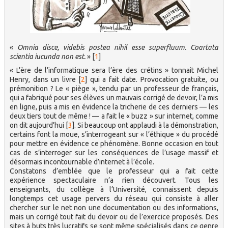
«
Omnia disce, videbis postea nihil esse superfluum. Coartata
scientia iucunda non est.
»
[
1
]
« L’ère de l’informatique sera l’ère des crétins » tonnait Michel
Henry, dans un livre
[
2
]
qui a fait date. Provocation gratuite, ou
prémonition ? Le « piège », tendu par un professeur de français,
qui a fabriqué pour ses élèves un mauvais corrigé de devoir, l’a mis
en ligne, puis a mis en évidence la tricherie de ces derniers — les
deux tiers tout de même ! — a fait le « buzz » sur internet, comme
on dit aujourd’hui
[
3
]
. Si beaucoup ont applaudi à la démonstration,
certains font la moue, s’interrogeant sur « l’éthique » du procédé
pour mettre en évidence ce phénomène. Bonne occasion en tout
cas de s’interroger sur les conséquences de l’usage massif et
désormais incontournable d’internet à l’école.
Constatons d’emblée que le professeur qui a fait cette
expérience spectaculaire n’a rien découvert. Tous les
enseignants, du collège à l’Université, connaissent depuis
longtemps cet usage pervers du réseau qui consiste à aller
chercher sur le net non une documentation ou des informations,
mais un corrigé tout fait du devoir ou de l’exercice proposés. Des
sites à buts très lucratifs se sont même spécialisés dans ce genre