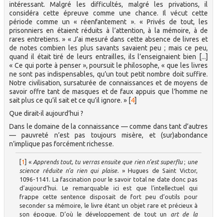
intéressant. Malgré les difficultés, malgré les privations, il
considéra cette épreuve comme une chance. Il vécut cette
période comme un « réenfantement ». « Privés de tout, les
prisonniers en étaient réduits à l’attention, à la mémoire, à de
rares entretiens. » « J’ai mesuré dans cette absence de livres et
de notes combien les plus savants savaient peu ; mais ce peu,
quand il était tiré de leurs entrailles, ils l’enseignaient bien [...]
« Ce qui porte à penser », poursuit le philosophe, « que les livres
ne sont pas indispensables, qu’un tout petit nombre doit suffire.
Notre civilisation, sursaturée de connaissances et de moyens de
savoir offre tant de masques et de faux appuis que l’homme ne
sait plus ce qu’il sait et ce qu’il ignore. »
[
4
]
Que dirait-il aujourd’hui ?
Dans le domaine de la connaissance — comme dans tant d’autres
— pauvreté n’est pas toujours misère, et (sur)abondance
n’implique pas forcément richesse.
[
1
]
«
Apprends tout, tu verras ensuite que rien n’est superflu
;
une
science réduite n’a rien qui plaise.
» Hugues de Saint Victor,
1096-1141. La fascination pour le savoir total ne date donc pas
d’aujourd’hui. Le remarquable ici est que l’intellectuel qui
frappe cette sentence disposait de fort peu d’outils pour
seconder sa mémoire, le livre étant un objet rare et précieux à
son époque. D’où le développement de tout un
art de la