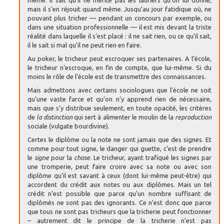
même. Il sait qu’il ne mérite pas les lauriers qu’on lui donne,
mais il s’en réjouit quand même. Jusqu’au jour fatidique où, ne
pouvant plus tricher — pendant un concours par exemple, ou
dans une situation professionnelle — il est mis devant la triste
réalité dans laquelle il s’est placé : il ne sait rien, ou ce qu’il sait,
il le sait si mal qu’il ne peut rien en faire.
Au poker, le tricheur peut escroquer ses partenaires. A l’école,
le tricheur n’escroque, en fin de compte, que lui-même. Si du
moins le rôle de l’école est de transmettre des connaissances.
Mais admettons avec certains sociologues que l’école ne soit
qu’une vaste farce et qu’on n’y apprend rien de nécessaire,
mais que s’y distribue seulement, en toute opacité, les critères
de
la distinction
qui sert à alimenter le moulin de la
reproduction
sociale (vulgate bourdivine).
Certes le diplôme ou la note ne sont jamais que des signes. Et
comme pour tout signe, le danger qui guette, c’est de prendre
le
signe
pour la
chose
. Le tricheur, ayant trafiqué les signes par
une tromperie, peut faire croire avec sa note ou avec son
diplôme qu’il est savant à ceux (dont lui-même peut-être) qui
accordent du crédit aux notes ou aux diplômes. Mais un tel
crédit n’est possible que parce qu’un nombre suffisant de
diplômés ne sont pas des ignorants. Ce n’est donc que parce
que tous ne sont pas tricheurs que la tricherie peut fonctionner
– autrement dit le principe de la tricherie n’est pas