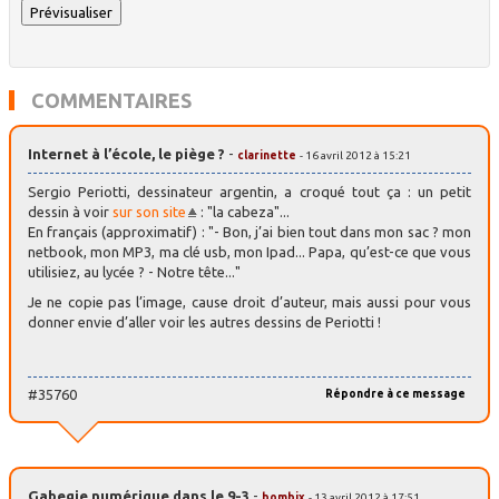
COMMENTAIRES
Internet à l’école, le piège ?
-
clarinette
- 16 avril 2012 à 15:21
Sergio Periotti, dessinateur argentin, a croqué tout ça : un petit
dessin à voir
sur son site
: "la cabeza"...
En français (approximatif) : "- Bon, j’ai bien tout dans mon sac ? mon
netbook, mon MP3, ma clé usb, mon Ipad... Papa, qu’est-ce que vous
utilisiez, au lycée ? - Notre tête..."
Je ne copie pas l’image, cause droit d’auteur, mais aussi pour vous
donner envie d’aller voir les autres dessins de Periotti !
#35760
Répondre à ce message
Gabegie numérique dans le 9-3
-
bombix
- 13 avril 2012 à 17:51