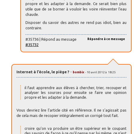
propre et les adapter à la demande. Ce serait bien plus
utile que de se borner à vouloir les voire réinventer l’eau
chaude.
Disposer du savoir des autres ne rend pas idiot, bien au
contraire.
#35736 | Répond au message
Répondre à ce message
#35732
Internet à l’école, le piège ?
-
bombix
- 10 avril 2012 à 18:25
il faut apprendre aux élèves à chercher, trier, recouper et
analyser les sources pour ensuite se faire une opinion
propre et les adapter à la demande.
Vous devriez lire l’article cité en référence. Il ne s’agissait pas
de cela mais de recopier intégralement un corrigé tout fait.
croire qu’on va produire un être supérieur en le coupant
des savoirs de façon à ce qu’il pense par lui même, ce n’est