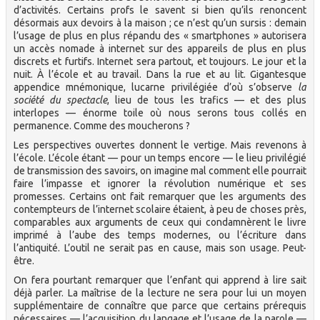
d’activités. Certains profs le savent si bien qu’ils renoncent
désormais aux devoirs à la maison ; ce n’est qu’un sursis : demain
l’usage de plus en plus répandu des « smartphones » autorisera
un accès nomade à internet sur des appareils de plus en plus
discrets et furtifs. Internet sera partout, et toujours. Le jour et la
nuit. À l’école et au travail. Dans la rue et au lit. Gigantesque
appendice mnémonique, lucarne privilégiée d’où s’observe
la
société du spectacle
, lieu de tous les trafics — et des plus
interlopes — énorme toile où nous serons tous collés en
permanence. Comme des moucherons ?
Les perspectives ouvertes donnent le vertige. Mais revenons à
l’école. L’école étant — pour un temps encore — le lieu privilégié
de transmission des savoirs, on imagine mal comment elle pourrait
faire l’impasse et ignorer la révolution numérique et ses
promesses. Certains ont fait remarquer que les arguments des
contempteurs de l’internet scolaire étaient, à peu de choses près,
comparables aux arguments de ceux qui condamnèrent le livre
imprimé à l’aube des temps modernes, ou l’écriture dans
l’antiquité. L’outil ne serait pas en cause, mais son usage. Peut-
être.
On fera pourtant remarquer que l’enfant qui apprend à lire sait
déjà parler. La maîtrise de la lecture ne sera pour lui un moyen
supplémentaire de connaître que parce que certains prérequis
nécessaires — l’acquisition du langage et l’usage de la parole —