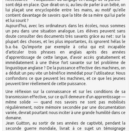
sont déjà en place. Que dirait-on si, au lieu de parler à un bébé, on
lui plaçait une encyclopédie entre les mains, au motif qu’elle
contient davantage de savoirs que la tête de sa mère qui lui parle
et lui sourit ?
Aujourd’hui, avec les ordinateurs dans les écoles, nous sommes
un peu dans une situation analogue. Les élèves peuvent sans
doute consulter des documents très savants grâce au net : sur la
plupart des choses, et les plus importantes, ils ignorent hélas le
b.a.-ba. Qu’importe par exemple à celui qui est incapable
d’articuler trois phrases en anglais après des années
d’apprentissage de cette langue, d’avoir accès gratuitement et
immédiatement à une thèse fort savante sur tel problème de
linguistique anglaise ? De la puissance effective des machines, on
a déduit un peu vite un bénéfice immédiat pour l’utilisateur. Nous
confondons ce que peuvent les machines, et ce que les jeunes
peuvent tirer réellement de cette puissance.
Une réflexion sur la connaissance et sur les conditions de sa
transmission effective, sur ce qu’il demeure d’un apprentissage —
même solide — quand nos savoirs ne sont pas mobilisés
régulièrement, notre mémoire secondée par une documentation
variée, devrait pourtant nous inciter à une grande humilité dans ce
domaine.
Jean Guitton, au sortir de ses années de captivité, pendant la
seconde guerre mondiale, livrait à ce sujet un témoignage