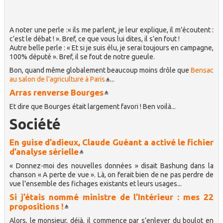
A noter une perle :« ils me parlent, je leur explique, il m’écoutent :
c’est le débat ! ». Bref, ce que vous lui dites, il s’en fout !
Autre belle perle : « Et si je suis élu, je serai toujours en campagne,
100% député ». Bref, il se fout de notre gueule.
Bon, quand même globalement beaucoup moins drôle que
Bensac
au salon de l’agriculture à Paris
...
Arras renverse Bourges
Et dire que Bourges était largement favori ! Ben voilà...
Société
En guise d’adieux, Claude Guéant a activé le fichier
d’analyse sérielle
« Donnez-moi des nouvelles données » disait Bashung dans la
chanson « A perte de vue ». Là, on ferait bien de ne pas perdre de
vue l’ensemble des fichages existants et leurs usages...
Si j’étais nommé ministre de l’Intérieur : mes 22
propositions !
Alors, le monsieur, déjà, il commence par s’enlever du boulot en