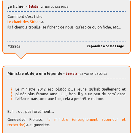
ça fichier
-
Eulalie
- 24 mai 2012 à 10:28
Comment c’est fichu
Le chant des Sirhen
Ils fichent la trouille, se fichent de nous, qu’est-ce qu’on fiche, etc...
#35965
Répondre à ce message
Ministre et déjà une légende
-
bombix
- 23 mai 2012 à 20:53
Le ministre 2012 est plutôt plus jeune qu’habituellement et
plutôt plus femme aussi. Oui, bon, il y a un peu de com’ dans
l’affaire mais pour une fois, cela a peut-être du bon.
Euh ... oui, pas forcément ...
Geneviève Fioraso,
la ministre (enseignement supérieur et
recherche)
augmentée.