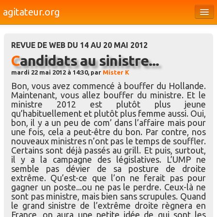
agitateur.org
Éditoriaux
REVUE DE WEB DU 14 AU 20 MAI 2012
Bourges & le Cher
Candidats au sinistre...
Société
mardi 22 mai 2012 à 14:30, par
Mister K
Bon, vous avez commencé à bouffer du Hollande.
Culture
Maintenant, vous allez bouffer du ministre. Et le
ministre 2012 est plutôt plus jeune
Médias
qu’habituellement et plutôt plus femme aussi. Oui,
bon, il y a un peu de com’ dans l’affaire mais pour
Dossiers
une fois, cela a peut-être du bon. Par contre, nos
nouveaux ministres n’ont pas le temps de souffler.
Brèves
Certains sont déjà passés au grill. Et puis, surtout,
il y a la campagne des législatives. L’UMP ne
semble pas dévier de sa posture de droite
extrême. Qu’est-ce que l’on ne ferait pas pour
gagner un poste...ou ne pas le perdre. Ceux-là ne
sont pas ministre, mais bien sans scrupules. Quand
le grand sinistre de l’extrême droite règnera en
France, on aura une petite idée de qui sont les