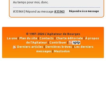
Au temps pour moi, donc.
#35964 | Répond au message
#35963
Répondre à ce message
© 1997-2026 L'Agitateur de Bourges
La une
|
Plan du site
|
Contacts
|
Charte éditoriale
|
À propos
de l'Agitateur
|
Contribuer
|
Derniers articles
|
Dernières brèves
|
Les derniers
messages
|
Mastodon