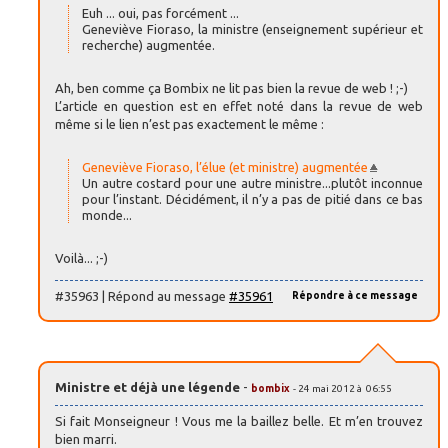
Euh ... oui, pas forcément ...
Geneviève Fioraso, la ministre (enseignement supérieur et
recherche) augmentée.
Ah, ben comme ça Bombix ne lit pas bien la revue de web ! ;-)
L’article en question est en effet noté dans la revue de web
même si le lien n’est pas exactement le même :
Geneviève Fioraso, l’élue (et ministre) augmentée
Un autre costard pour une autre ministre...plutôt inconnue
pour l’instant. Décidément, il n’y a pas de pitié dans ce bas
monde...
Voilà... ;-)
#35963 | Répond au message
#35961
Répondre à ce message
Ministre et déjà une légende
-
bombix
- 24 mai 2012 à 06:55
Si fait Monseigneur ! Vous me la baillez belle. Et m’en trouvez
bien marri.