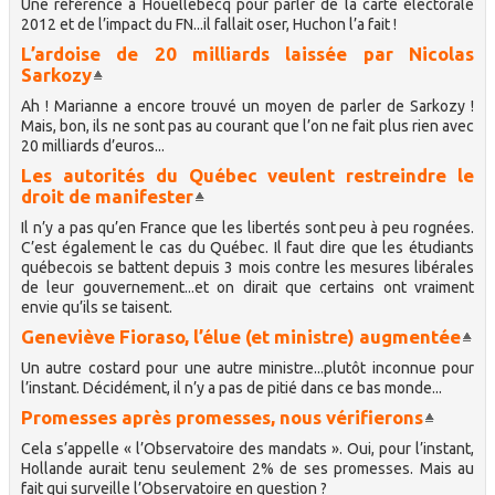
Une référence à Houellebecq pour parler de la carte électorale
2012 et de l’impact du FN...il fallait oser, Huchon l’a fait !
L’ardoise de 20 milliards laissée par Nicolas
Sarkozy
Ah ! Marianne a encore trouvé un moyen de parler de Sarkozy !
Mais, bon, ils ne sont pas au courant que l’on ne fait plus rien avec
20 milliards d’euros...
Les autorités du Québec veulent restreindre le
droit de manifester
Il n’y a pas qu’en France que les libertés sont peu à peu rognées.
C’est également le cas du Québec. Il faut dire que les étudiants
québecois se battent depuis 3 mois contre les mesures libérales
de leur gouvernement...et on dirait que certains ont vraiment
envie qu’ils se taisent.
Geneviève Fioraso, l’élue (et ministre) augmentée
Un autre costard pour une autre ministre...plutôt inconnue pour
l’instant. Décidément, il n’y a pas de pitié dans ce bas monde...
Promesses après promesses, nous vérifierons
Cela s’appelle « l’Observatoire des mandats ». Oui, pour l’instant,
Hollande aurait tenu seulement 2% de ses promesses. Mais au
fait qui surveille l’Observatoire en question ?