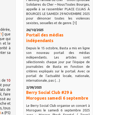
Solidaires du Cher – NousToutes Bourges,
appelle à se rassembler PLACE CUJAS À
BOURGES LE SAMEDI 29 NOVEMBRE 2025
pour dénoncer toutes les violences
sexistes, sexuelles et de genre. [1]
odérée,
26/10/2025
[
1
]
que
Portail des médias
que qui
indépendants
n et le
orité à
Depuis le 15 octobre, Basta a mis en ligne
nter sa
son nouveau portail des médias
indépendants. Les articles sont
sélectionnés chaque jour par l’équipe de
journalistes de Basta en fonction de
critères expliqués sur le portail. Avec ce
portail de l’actualité locale, nationale,
ns de
10
internationale, pas (…)
at pour
2/09/2025
dats de
Berry Social Club #29 à
, faire
Morogues samedi 6 septembre
assé au
uche et
Le Berry Social Club organise un concert à
s, tous
Morogues le samedi 6 septembre 2025
i
(PS)
avec : Marave (Rock Frontal / Tours)