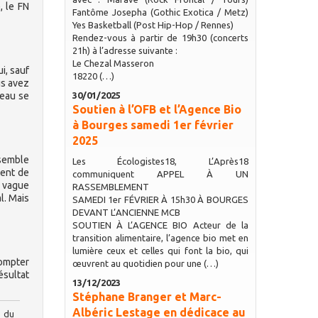
, le FN
Fantôme Josepha (Gothic Exotica / Metz)
Yes Basketball (Post Hip-Hop / Rennes)
Rendez-vous à partir de 19h30 (concerts
21h) à l’adresse suivante :
Le Chezal Masseron
i, sauf
18220 (…)
us avez
veau se
30/01/2025
Soutien à l’OFB et l’Agence Bio
à Bourges samedi 1er février
2025
 semble
Les Écologistes18, L’Après18
tent de
communiquent APPEL À UN
e vague
RASSEMBLEMENT
l. Mais
SAMEDI 1er FÉVRIER À 15h30 À BOURGES
DEVANT L’ANCIENNE MCB
SOUTIEN À L’AGENCE BIO Acteur de la
transition alimentaire, l’agence bio met en
lumière ceux et celles qui font la bio, qui
compter
œuvrent au quotidien pour une (…)
ésultat
13/12/2023
Stéphane Branger et Marc-
Albéric Lestage en dédicace au
k du