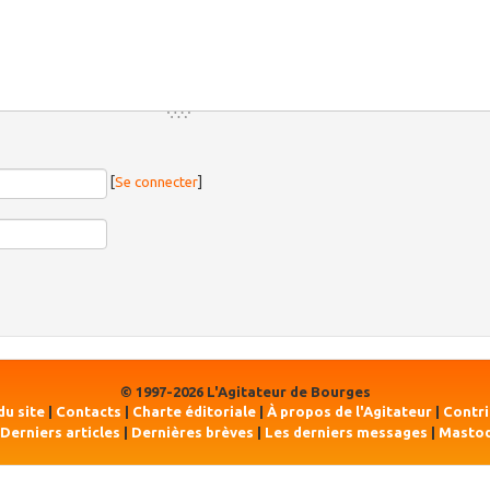
[
Se connecter
]
© 1997-2026 L'Agitateur de Bourges
du site
|
Contacts
|
Charte éditoriale
|
À propos de l'Agitateur
|
Contr
Derniers articles
|
Dernières brèves
|
Les derniers messages
|
Masto