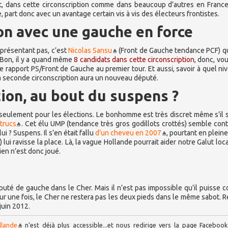
t, dans cette circonscription comme dans beaucoup d’autres en France
e, part donc avec un avantage certain vis à vis des électeurs frontistes.
on avec une gauche en force
eprésentant pas, c’est
Nicolas Sansu
(Front de Gauche tendance PCF) qu
. Bon, il y a quand même
8 candidats dans cette circonscription
, donc, vo
 rapport PS/Front de Gauche au premier tour. Et aussi, savoir à quel ni
 la seconde circonscription aura un nouveau député.
tion, au bout du suspens ?
 seulement pour les élections. Le bonhomme est très discret même s’il
 trucs
. Cet élu UMP (tendance très gros godillots crottés) semble con
i ? Suspens. Il s’en était fallu
d’un cheveu en 2007
, pourtant en plein
ui ravisse la place. Là, la vague Hollande pourrait aider notre Galut loca
Rien n’est donc joué.
uté de gauche dans le Cher. Mais il n’est pas impossible qu’il puisse 
r une fois, le Cher ne restera pas les deux pieds dans le même sabot. R
juin 2012.
llande
n’est déjà plus accessible...et nous redirige vers la page Faceboo