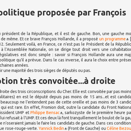
 politique proposée par François
u président de la République, et il est de gauche. Bon, une gauche m
de même. Et ce brave François Hollande, il a proposé
un programme
12. Seulement voilà, en France, ce n’est pas le Président de la Républi
 à l’Assemblée Nationale, on se dirige tout droit vers une cohabitatio
égislatives est donc simple : savoir si François Hollande aura une maj
olitique qu’il a prévue. Dans le cas inverse, il aura le choix entre prése
ochaines années.
nir une majorité des trois sièges de députés ou pas.
ion très convoitée...à droite
à droite des trois circonscriptions du Cher. Elle est convoitée par pas moi
itaires) en est le député depuis pas moins de 15 ans...et est candid
e, beaucoup ne l’entendent pas de cette oreille et pas moins de 3 candi
 qui est rare. En effet, Fromion doit, outre la candidate du Front National
issident UMP et
Philippe Bensac
, sarkozyste de le première heure p
ui refusait à l’UMP. Et ces deux là font tranquillement le boulot de la ga
ue n’oseraient jamais le faire les candidats de gauche. Dans ces condition
gue rose-rouge-verte.
Yannick Bedin
(Front de Gauche) ou
Céline Bezou