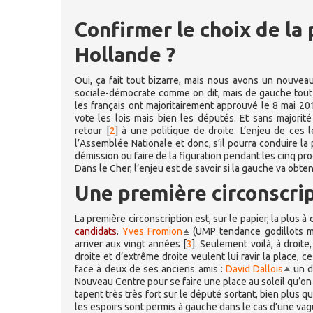
Confirmer le choix de la
Hollande ?
Oui, ça fait tout bizarre, mais nous avons un nouvea
sociale-démocrate comme on dit, mais de gauche tout 
les français ont majoritairement approuvé le 8 mai 20
vote les lois mais bien les députés. Et sans majorité
retour
[
2
]
à une politique de droite. L’enjeu de ces l
l’Assemblée Nationale et donc, s’il pourra conduire la p
démission ou faire de la figuration pendant les cinq pr
Dans le Cher, l’enjeu est de savoir si la gauche va obte
Une première circonscript
La première circonscription est, sur le papier, la plus 
candidats
.
Yves Fromion
(UMP tendance godillots mil
arriver aux vingt années
[
3
]
. Seulement voilà, à droit
droite et d’extrême droite veulent lui ravir la place, ce
face à deux de ses anciens amis :
David Dallois
un d
Nouveau Centre pour se faire une place au soleil qu’on l
tapent très très fort sur le député sortant, bien plus q
les espoirs sont permis à gauche dans le cas d’une va