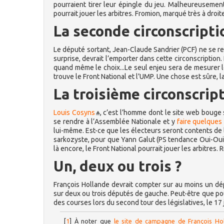
pourraient tirer leur épingle du jeu. Malheureusemen
pourrait jouer les arbitres. Fromion, marqué très à droit
La seconde circonscripti
Le député sortant, Jean-Claude Sandrier (PCF) ne se r
surprise, devrait l’emporter dans cette circonscription
quand même le choix...Le seul enjeu sera de mesurer le
trouve le Front National et l’UMP. Une chose est sûre,
La troisième circonscrip
Louis Cosyns
, c’est l’homme dont le site web bouge
se rendre à l’Assemblée Nationale et y
faire quelques
lui-même. Est-ce que les électeurs seront contents de lu
sarkozyste, pour que Yann Galut (PS tendance Oui-Oui) l
là encore, le Front National pourrait jouer les arbitres. 
Un, deux ou trois ?
François Hollande devrait compter sur au moins un dép
sur deux ou trois députés de gauche. Peut-être que pou
des courses lors du second tour des législatives, le 17 
[
1
]
À noter que
le site de campagne de François Ho