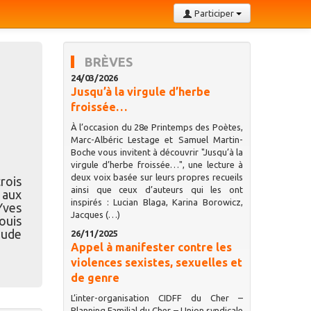
Participer
BRÈVES
24/03/2026
Jusqu’à la virgule d’herbe
froissée…
À l’occasion du 28e Printemps des Poètes,
Marc-Albéric Lestage et Samuel Martin-
Boche vous invitent à découvrir "Jusqu’à la
virgule d’herbe froissée…", une lecture à
deux voix basée sur leurs propres recueils
rois
ainsi que ceux d’auteurs qui les ont
 aux
inspirés : Lucian Blaga, Karina Borowicz,
Yves
Jacques (…)
ouis
aude
26/11/2025
Appel à manifester contre les
violences sexistes, sexuelles et
de genre
L’inter-organisation CIDFF du Cher –
Planning Familial du Cher – Union syndicale