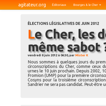
agitateur.org
Éditoriaux
Bourges & le Cher
ÉLECTIONS LÉGISLATIVES DE JUIN 2012
Le Cher, les deux pieds dans le
même sabot 
vendredi 8 juin 2012 à 06:30, par
Mister K
Nous sommes à quelques jours du premier 
circonscriptions du Cher, comme ceux d
urnes le 10 juin prochain. Depuis 2002, 
Fromion (UMP) pour la première circonscr
Cosyns pour la troisième circonscriptio
Sandrier ne sera pas candidat. Peut-être 