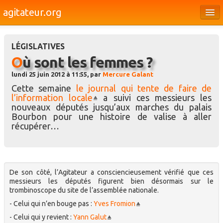
agitateur.org
Éditoriaux
LÉGISLATIVES
Bourges & le Cher
Où sont les femmes ?
Société
lundi 25 juin 2012 à 11:55, par
Mercure Galant
Cette semaine
le journal qui tente de faire de
Culture
l’information locale
a suivi ces messieurs les
nouveaux députés jusqu’aux marches du palais
Médias
Bourbon pour une histoire de valise à aller
récupérer…
Dossiers
Brèves
De son côté, l’Agitateur a consciencieusement vérifié que ces
messieurs les députés figurent bien désormais sur le
trombinoscope du site de l’assemblée nationale.
- Celui qui n’en bouge pas :
Yves Fromion
- Celui qui y revient :
Yann Galut