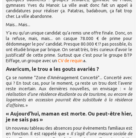
gymnases Yves du Manoir. La ville avait donc fait un appel à
candidatures pour réaliser ça. Patatras, badaboum, ça fait trop
cher. La ville abandonne.
Mais... Mais...
Y’a eu qu’un unique candidat qu’a remis une offre finale. Donc, on
la refuse, mais, mais... on casque 78.000 € de prime pour
dédommager le pov’ candidat. Presque 80.000 € !? pas possible, ils
ont étudié brique par brique. On serait très, très curieux d’avoir le
justificatif de cette prime. Surtout que c’est pour le groupe BTP
Eiffage, un groupe avec un
CV de requin
.
Avaricum, le trou a les gouts avariés ?
Ça se nomme "Zone d’Aménagement Concerté"... Concerté avec
qui ? En tout cas, pour le moment, ça reste un trou dont l’avenir
reste incertain. Aux dernières nouvelles, on envisage : «
la
réalisation d’une résidence étudiante ou de tourisme, ou encore de
logements en accession pourrait être substituée à la résidence
d’affaires.
»
« Aujourd’hui, maman est morte. Ou peut-être hier,
je ne sais pas »
Un nouveau tableau des absences pour évènements familiaux est
en fonction. Il est rappelé que «
Il s’agit d’une mesure sociale de