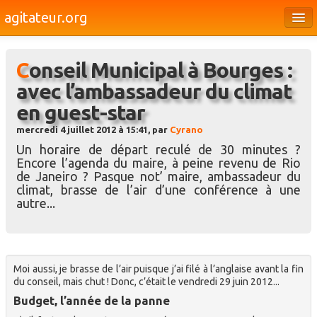
agitateur.org
Éditoriaux
Conseil Municipal à Bourges :
Bourges & le Cher
avec l’ambassadeur du climat
Société
en guest-star
Culture
mercredi 4 juillet 2012 à 15:41, par
Cyrano
Un horaire de départ reculé de 30 minutes ?
Médias
Encore l’agenda du maire, à peine revenu de Rio
de Janeiro ? Pasque not’ maire, ambassadeur du
Dossiers
climat, brasse de l’air d’une conférence à une
autre...
Brèves
Moi aussi, je brasse de l’air puisque j’ai filé à l’anglaise avant la fin
du conseil, mais chut ! Donc, c’était le vendredi 29 juin 2012...
Budget, l’année de la panne