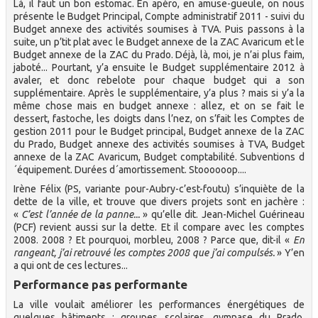
Là, il faut un bon estomac. En apéro, en amuse-gueule, on nous
présente le Budget Principal, Compte administratif 2011 - suivi du
Budget annexe des activités soumises à TVA. Puis passons à la
suite, un p’tit plat avec le Budget annexe de la ZAC Avaricum et le
Budget annexe de la ZAC du Prado. Déjà, là, moi, je n’ai plus faim,
jaboté... Pourtant, y’a ensuite le Budget supplémentaire 2012 à
avaler, et donc rebelote pour chaque budget qui a son
supplémentaire. Après le supplémentaire, y’a plus ? mais si y’a la
même chose mais en budget annexe : allez, et on se fait le
dessert, fastoche, les doigts dans l’nez, on s’fait les Comptes de
gestion 2011 pour le Budget principal, Budget annexe de la ZAC
du Prado, Budget annexe des activités soumises à TVA, Budget
annexe de la ZAC Avaricum, Budget comptabilité. Subventions d
´équipement. Durées d´amortissement. Stoooooop....
Irène Félix (PS, variante pour-Aubry-c’est-foutu) s’inquiète de la
dette de la ville, et trouve que divers projets sont en jachère :
«
C’est l’année de la panne...
» qu’elle dit. Jean-Michel Guérineau
(PCF) revient aussi sur la dette. Et il compare avec les comptes
2008. 2008 ? Et pourquoi, morbleu, 2008 ? Parce que, dit-il «
En
rangeant, j’ai retrouvé les comptes 2008 que j’ai compulsés.
» Y’en
a qui ont de ces lectures...
Performance pas performante
La ville voulait améliorer les performances énergétiques de
quelques bâtiments : groupes scolaires, gymnase du Prado,