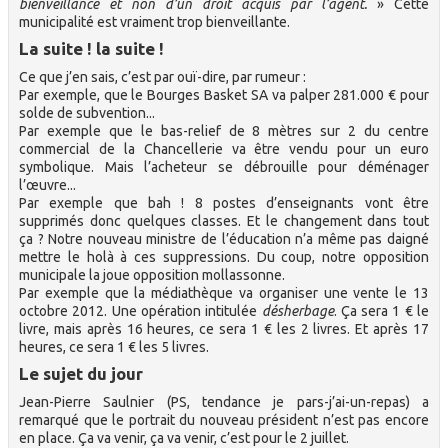
bienveillance et non d’un droit acquis par l’agent.
» Cette
municipalité est vraiment trop bienveillante.
La suite ! la suite !
Ce que j’en sais, c’est par ouï-dire, par rumeur :
Par exemple, que le Bourges Basket SA va palper 281.000 € pour
solde de subvention...
Par exemple que le bas-relief de 8 mètres sur 2 du centre
commercial de la Chancellerie va être vendu pour un euro
symbolique. Mais l’acheteur se débrouille pour déménager
l’œuvre...
Par exemple que bah ! 8 postes d’enseignants vont être
supprimés donc quelques classes. Et le changement dans tout
ça ? Notre nouveau ministre de l’éducation n’a même pas daigné
mettre le holà à ces suppressions. Du coup, notre opposition
municipale la joue opposition mollassonne.
Par exemple que la médiathèque va organiser une vente le 13
octobre 2012. Une opération intitulée
désherbage
. Ça sera 1 € le
livre, mais après 16 heures, ce sera 1 € les 2 livres. Et après 17
heures, ce sera 1 € les 5 livres.
Le sujet du jour
Jean-Pierre Saulnier (PS, tendance je pars-j’ai-un-repas) a
remarqué que le portrait du nouveau président n’est pas encore
en place. Ça va venir, ça va venir, c’est pour le 2 juillet.