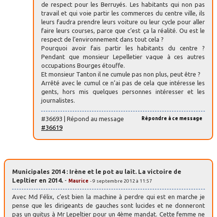
de respect pour les Berruyés. Les habitants qui non pas
travail et qui voie partir les commerces du centre ville, ils
leurs faudra prendre leurs voiture ou leur cycle pour aller
faire leurs courses, parce que c’est ça la réalité. Ou est le
respect de l’environnement dans tout cela ?
Pourquoi avoir fais partir les habitants du centre ?
Pendant que monsieur Lepelletier vaque à ces autres
occupations Bourges étouffe.
Et monsieur Tanton il ne cumule pas non plus, peut être ?
Arrêté avec le cumul ce n’ai pas de cela que intéresse les
gents, hors mis quelques personnes intéresser et les
journalistes.
#36693 | Répond au message
Répondre à ce message
#36619
Municipales 2014 : Irène et le pot au lait. La victoire de
Lepltier en 2014.
-
Maurice
- 9 septembre 2012 à 11:57
Avec Md Félix, c’est bien la machine à perdre qui est en marche je
pense que les dirigeants de gauches sont lucides et ne donneront
pas un quitus à Mr Lepeltier pour un 4ème mandat. Cette femme ne