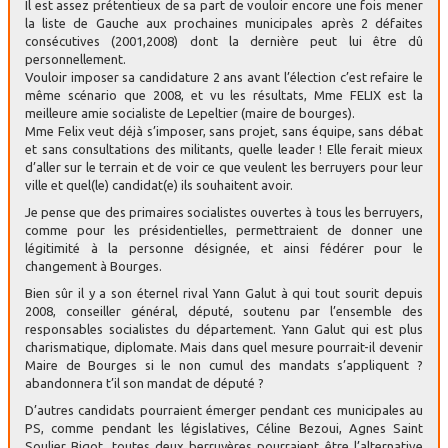
Il est assez prétentieux de sa part de vouloir encore une fois mener
la liste de Gauche aux prochaines municipales après 2 défaites
consécutives (2001,2008) dont la dernière peut lui être dû
personnellement.
Vouloir imposer sa candidature 2 ans avant l’élection c’est refaire le
même scénario que 2008, et vu les résultats, Mme FELIX est la
meilleure amie socialiste de Lepeltier (maire de bourges).
Mme Felix veut déjà s’imposer, sans projet, sans équipe, sans débat
et sans consultations des militants, quelle leader ! Elle ferait mieux
d’aller sur le terrain et de voir ce que veulent les berruyers pour leur
ville et quel(le) candidat(e) ils souhaitent avoir.
Je pense que des primaires socialistes ouvertes à tous les berruyers,
comme pour les présidentielles, permettraient de donner une
légitimité à la personne désignée, et ainsi fédérer pour le
changement à Bourges.
Bien sûr il y a son éternel rival Yann Galut à qui tout sourit depuis
2008, conseiller général, député, soutenu par l’ensemble des
responsables socialistes du département. Yann Galut qui est plus
charismatique, diplomate. Mais dans quel mesure pourrait-il devenir
Maire de Bourges si le non cumul des mandats s’appliquent ?
abandonnera t’il son mandat de député ?
D’autres candidats pourraient émerger pendant ces municipales au
PS, comme pendant les législatives, Céline Bezoui, Agnes Saint
Soulier Bigot, toutes deux berruyères pourraient être l’alternative