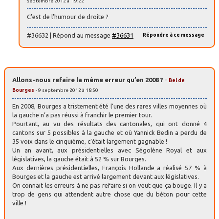
septembre 2012 à 19:22
C’est de l’humour de droite ?
#36632 | Répond au message
#36631
Répondre à ce message
Allons-nous refaire la même erreur qu’en 2008 ?
-
Bel de
Bourges
- 9 septembre 2012 à 18:50
En 2008, Bourges a tristement été l’une des rares villes moyennes où
la gauche n’a pas réussi à franchir le premier tour.
Pourtant, au vu des résultats des cantonales, qui ont donné 4
cantons sur 5 possibles à la gauche et où Yannick Bedin a perdu de
35 voix dans le cinquième, c’était largement gagnable !
Un an avant, aux présidentielles avec Ségolène Royal et aux
législatives, la gauche était à 52 % sur Bourges.
Aux dernières présidentielles, François Hollande a réalisé 57 % à
Bourges et la gauche est arrivé largement devant aux législatives.
On connait les erreurs à ne pas refaire si on veut que ça bouge. Il y a
trop de gens qui attendent autre chose que du béton pour cette
ville !