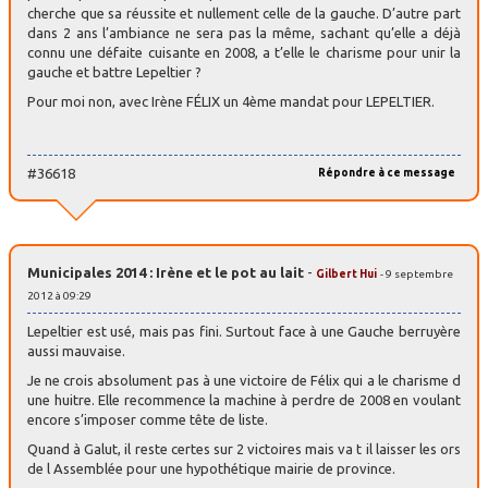
cherche que sa réussite et nullement celle de la gauche. D’autre part
dans 2 ans l’ambiance ne sera pas la même, sachant qu’elle a déjà
connu une défaite cuisante en 2008, a t’elle le charisme pour unir la
gauche et battre Lepeltier ?
Pour moi non, avec Irène FÉLIX un 4ème mandat pour LEPELTIER.
#36618
Répondre à ce message
Municipales 2014 : Irène et le pot au lait
-
Gilbert Hui
- 9 septembre
2012 à 09:29
Lepeltier est usé, mais pas fini. Surtout face à une Gauche berruyère
aussi mauvaise.
Je ne crois absolument pas à une victoire de Félix qui a le charisme d
une huitre. Elle recommence la machine à perdre de 2008 en voulant
encore s’imposer comme tête de liste.
Quand à Galut, il reste certes sur 2 victoires mais va t il laisser les ors
de l Assemblée pour une hypothétique mairie de province.