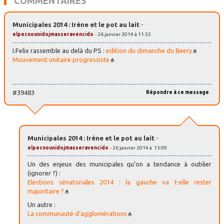
COMMENTAIRES
Municipales 2014 : Irène et le pot au lait
-
elpecnounidojmasseravencido
- 26 janvier 2014 à 11:32
I.Felix rassemble au delà du PS :
edition du dimanche du Beery
Mouvement unitaire progressiste
#39483
Répondre à ce message
Municipales 2014 : Irène et le pot au lait
-
elpecnounidojmasseravencido
- 26 janvier 2014 à 13:09
Un des enjeux des municipales qu’on a tendance à oublier
(ignorer ?) :
Elections sénatoriales 2014 : la gauche va t-elle rester
majoritaire ?
Un autre :
La communauté d’agglomérations