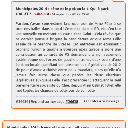
Municipales 2014 : Irène et le pot au lait. Qui à part
GALUT ?
-
Saint-Just
- 14 septembre 2012 à 19:20
Pardon, j’avais sous-estimé la propension de Mme Félix à se
tirer des balles dans le pied ! Ce matin, dans le BR, elle s’en tire
une nouvelle en mettant en cause Yann Galut....Cela révèle que
ce dernier pense à briguer la candidature et que Mme Félix
essaie de le prendre de vitesse. Cet entretien est étonnant :
prônant l’union à gauche à Bourges alors qu’elle a signé une
contribution au congrès du PS demandant le non ralliement
systématique des forces de gauche entre les deux tours d’une
élection locale ; justifiant son absence aux législatives de 2012
de peur d’avoir à choisir entre deux mandats, alors qu’elle n’a
jamais fait autre chose que perdre les deux élections
législatives auxquelles elle s’est présentée ! ; attaquant le seul
parlementaire socialiste du Cher, depuis Alain Calmat ! Bref, elle
met toutes les chances de côté, pas de son côté !
#36656 | Répond au message
#36638
Répondre à ce message
Municipales 2014 : Irène et le pot au lait
-
eric
- 10 septembre 2012 à