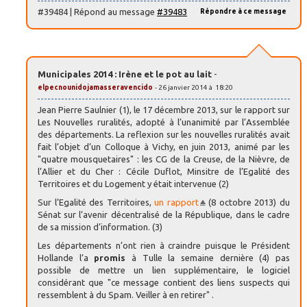
#39484 | Répond au message
#39483
Répondre à ce message
Municipales 2014 : Irène et le pot au lait
-
elpecnounidojamasseravencido
- 26 janvier 2014 à 18:20
Jean Pierre Saulnier (1), le 17 décembre 2013, sur le rapport sur
Les Nouvelles ruralités, adopté à l’unanimité par l’Assemblée
des départements. La reflexion sur les nouvelles ruralités avait
fait l’objet d’un Colloque à Vichy, en juin 2013, animé par les
"quatre mousquetaires" : les CG de la Creuse, de la Nièvre, de
l’Allier et du Cher : Cécile Duflot, Minsitre de l’Egalité des
Territoires et du Logement y était intervenue (2)
Sur l’Egalité des Territoires,
un rapport
(8 octobre 2013) du
Sénat sur l’avenir décentralisé de la République, dans le cadre
de sa mission d’information. (3)
Les départements n’ont rien à craindre puisque le Président
Hollande l’a
promis
à Tulle la semaine dernière (4) pas
possible de mettre un lien supplémentaire, le logiciel
considérant que "ce message contient des liens suspects qui
ressemblent à du Spam. Veiller à en retirer" .