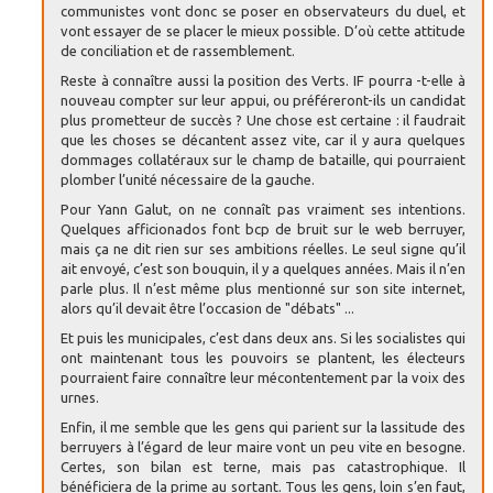
communistes vont donc se poser en observateurs du duel, et
vont essayer de se placer le mieux possible. D’où cette attitude
de conciliation et de rassemblement.
Reste à connaître aussi la position des Verts. IF pourra -t-elle à
nouveau compter sur leur appui, ou préféreront-ils un candidat
plus prometteur de succès ? Une chose est certaine : il faudrait
que les choses se décantent assez vite, car il y aura quelques
dommages collatéraux sur le champ de bataille, qui pourraient
plomber l’unité nécessaire de la gauche.
Pour Yann Galut, on ne connaît pas vraiment ses intentions.
Quelques afficionados font bcp de bruit sur le web berruyer,
mais ça ne dit rien sur ses ambitions réelles. Le seul signe qu’il
ait envoyé, c’est son bouquin, il y a quelques années. Mais il n’en
parle plus. Il n’est même plus mentionné sur son site internet,
alors qu’il devait être l’occasion de "débats" ...
Et puis les municipales, c’est dans deux ans. Si les socialistes qui
ont maintenant tous les pouvoirs se plantent, les électeurs
pourraient faire connaître leur mécontentement par la voix des
urnes.
Enfin, il me semble que les gens qui parient sur la lassitude des
berruyers à l’égard de leur maire vont un peu vite en besogne.
Certes, son bilan est terne, mais pas catastrophique. Il
bénéficiera de la prime au sortant. Tous les gens, loin s’en faut,