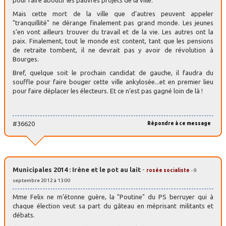
Mais cette mort de la ville que d’autres peuvent appeler
"tranquillité" ne dérange finalement pas grand monde. Les jeunes
s’en vont ailleurs trouver du travail et de la vie. Les autres ont la
paix. Finalement, tout le monde est content, tant que les pensions
de retraite tombent, il ne devrait pas y avoir de révolution à
Bourges.
Bref, quelque soit le prochain candidat de gauche, il faudra du
souffle pour faire bouger cette ville ankylosée...et en premier lieu
pour faire déplacer les électeurs. Et ce n’est pas gagné loin de là !
#36620
Répondre à ce message
Municipales 2014 : Irène et le pot au lait
-
rosée socialiste
- 9
septembre 2012 à 13:00
Mme Felix ne m’étonne guère, la "Poutine" du PS berruyer qui à
chaque élection veut sa part du gâteau en méprisant militants et
débats.