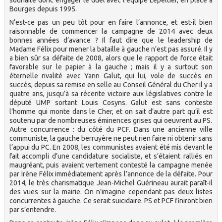
Bourges depuis 1995.
N’est-ce pas un peu tôt pour en faire l’annonce, et est-il bien
raisonnable de commencer la campagne de 2014 avec deux
bonnes années d’avance ? Il faut dire que le leadership de
Madame Félix pour mener la bataille à gauche n’est pas assuré. Il y
a bien sûr sa défaite de 2008, alors que le rapport de force était
favorable sur le papier à la gauche ; mais il y a surtout son
éternelle rivalité avec Yann Galut, qui lui, vole de succès en
succès, depuis sa remise en selle au Conseil Général du Cher il y a
quatre ans, jusqu’à sa récente victoire aux législatives contre le
député UMP sortant Louis Cosyns. Galut est sans conteste
l’homme qui monte dans le Cher, et on sait d’autre part qu’il est
soutenu par de nombreuses éminences grises qui oeuvrent au PS.
Autre concurrence : du côté du PCF. Dans une ancienne ville
communiste, la gauche berruyère ne peut rien faire ni obtenir sans
l’appui du PC. En 2008, les communistes avaient été mis devant le
fait accompli d’une candidature socialiste, et s’étaient ralliés en
maugréant, puis avaient vertement contesté la campagne menée
par Irène Félix immédiatement après l’annonce de la défaite. Pour
2014, le très charismatique Jean-Michel Guérineau aurait paraît-il
des vues sur la mairie. On n’imagine cependant pas deux listes
concurrentes à gauche. Ce serait suicidaire. PS et PCF finiront bien
par s’entendre.