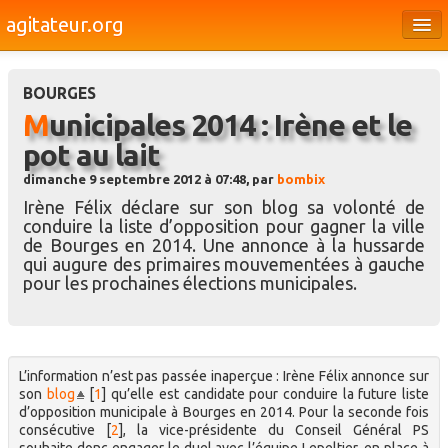
agitateur.org
Éditoriaux
BOURGES
Bourges & le Cher
Municipales 2014 : Irène et le
Société
pot au lait
Culture
dimanche 9 septembre 2012 à 07:48, par
bombix
Irène Félix déclare sur son blog sa volonté de
Médias
conduire la liste d’opposition pour gagner la ville
de Bourges en 2014. Une annonce à la hussarde
Dossiers
qui augure des primaires mouvementées à gauche
pour les prochaines élections municipales.
Brèves
L’information n’est pas passée inaperçue : Irène Félix annonce sur
son
blog
[
1
]
qu’elle est candidate pour conduire la future liste
d’opposition municipale à Bourges en 2014. Pour la seconde fois
consécutive
[
2
]
, la vice-présidente du Conseil Général PS
souhaite donc engager le duel avec l’équipe Lepeltier, en place à