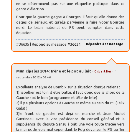
ne se déterminent pas sur une étiquette politique dans ce
genre d’élection.
Pour que la gauche gagne à Bourges, il faut qu’elle donne des
gages de sérieux, et qu’elle parvienne à faire voter Bourges
nord. Le bilan national du PS peut compter dans cette
équation.
#36635 | Répond au message
#36634
Répondre à ce message
Municipales 2014 : Irène et le pot au lait
-
Gilbert Hui
- 11
septembre 2012 à 09:46
Excellente analyse de Bombix sur la situation dont je retiens :
1) lepeltier est loin d être battu, il faut donc que le choix de la
Gauche soit le bon (programme et tête de liste)
2) il y a plusieurs options à Gauche et même au sein du PS (Félix
Galut )
3)le front de gauche est déjà en marche et Jean Michel
Guerineau avec la vice présidence du conseil général et la
suppléance du député Sansu à bâti une voie toute tracée vers
la mairie. Je vois mal cependant le Fdg devancer le PS au 1er