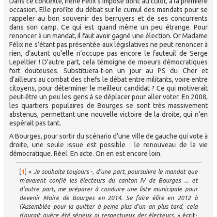
Dans ce contexte, Irène Félix s’impose donc au culot, à la première
occasion. Elle profite du débat sur le cumul des mandats pour se
rappeler au bon souvenir des berruyers et de ses concurrents
dans son camp. Ce qui est quand même un peu étrange. Pour
renoncer à un mandat, il faut avoir gagné une élection. Or Madame
Félix ne s’étant pas présentée aux législatives ne peut renoncer à
rien, d’autant qu’elle n’occupe pas encore le fauteuil de Serge
Lepeltier ! D’autre part, cela témoigne de moeurs démocratiques
fort douteuses. Substituera-t-on un jour au PS du Cher et
d’ailleurs au combat des chefs le débat entre militants, voire entre
citoyens, pour déterminer le meilleur candidat ? Ce qui motiverait
peut-être un peu les gens à se déplacer pour aller voter. En 2008,
les quartiers populaires de Bourges se sont très massivement
abstenus, permettant une nouvelle victoire de la droite, qui n’en
espérait pas tant.
A Bourges, pour sortir du scénario d’une ville de gauche qui vote à
droite, une seule issue est possible : le renouveau de la vie
démocratique. Réel. En acte. On en est encore loin.
[
1
]
«
Je souhaite toujours -, d’une part, poursuivre le mandat que
m’avaient confié les électeurs du canton IV de Bourges ... et
d’autre part, me préparer à conduire une liste municipale pour
devenir Maire de Bourges en 2014. Se faire élire en 2012 à
l’Assemblée pour la quitter à peine plus d’un an plus tard, cela
n’aurait guère été sérieux ni respectueux des électeurs.
» écrit-