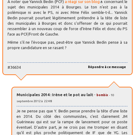
À noter que Yannick Bedin (PCF)
a réagi sur son blog
concernant le
sujet des municipales 2014 à Bourges. Le ton n’est pas à la
polémique ni avec le PS, ni avec Mme Félix semble-t-il... Yannick
Bedin pourrait pourtant légitimement prétendre à la tête de liste
des municipales à Bourges et donc s’offenser de ce qui pourrait
ressembler à un nouveau coup de force d’Irène Félix et donc du PS
face au PCF/Front de Gauche.
Même s’il ne l’évoque pas, peut-être que Yannick Bedin pense à sa
propre candidature en se rasant ?
#36634
Répondre à ce message
Municipales 2014 : Irène et le pot au lait
-
bombix
- 10
septembre 2012 à 22:48
Je ne pense pas que Y. Bedin pense prendre la tête d’une liste
en 2014. Du côté des communistes, c’est clairement JM
Guérineau qui est sur la rampe de lancement pour ce poste
éventuel. D’autre part, je ne crois pas me tromper en disant
qu’il est plus proche politiquement de IF que de YG. Les