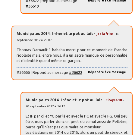
#36622 | Répond au message
Répondre à ce message
#36619
Municipales 2014 : Irène et le pot au lait
-
joe la frite
- 16
septembre 2012 à 20:07
Thomas Darnault ? hahaha merci pour ce moment de franche
rigolade mais, entre nous, il a un sacré manque de personnalité
et d’identité quand même ce garçon...
#36666 | Répond au message
#36622
Répondre à ce message
Municipales 2014 : Irène et le pot au lait
-
Citoyen 18
-
20 septembre 2012 à 16:12
Et IF par ci, et YG par là et avec le PC et avec le FG. Oui peu
être, mais parler donc un peut du cumul aussi de Pelletier,
parce qu’il n’est pas que maire ce monsieur.
Les élections en 2014 ou 2015, alors un peut de sérieux et