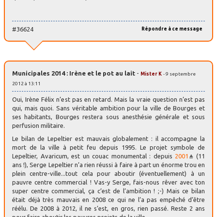
#36624
Répondre à ce message
Municipales 2014 : Irène et le pot au lait
-
Mister K
- 9 septembre
2012 à 13:11
Oui, Irène Félix n’est pas en retard. Mais la vraie question n’est pas
qui, mais quoi. Sans véritable ambition pour la ville de Bourges et
ses habitants, Bourges restera sous anesthésie générale et sous
perfusion militaire.
Le bilan de Lepeltier est mauvais globalement : il accompagne la
mort de la ville à petit feu depuis 1995. Le projet symbole de
Lepeltier, Avaricum, est un couac monumental : depuis
2001
(11
ans !), Serge Lepeltier n’a rien réussi à faire à part un énorme trou en
plein centre-ville...tout cela pour aboutir (éventuellement) à un
pauvre centre commercial ! Vas-y Serge, fais-nous rêver avec ton
super centre commercial, ça c’est de l’ambition ! ;-) Mais ce bilan
était déjà très mauvais en 2008 ce qui ne l’a pas empêché d’être
réélu. De 2008 à 2012, il ne s’est, en gros, rien passé. Reste 2 ans
pour faire aboutir les pauvres projets de la ville.