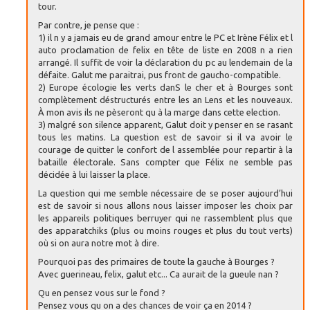
tour.
Par contre, je pense que :
1) il n y a jamais eu de grand amour entre le PC et Irène Félix et l
auto proclamation de felix en tête de liste en 2008 n a rien
arrangé. Il suffit de voir la déclaration du pc au lendemain de la
défaite. Galut me paraitrai, pus front de gaucho-compatible.
2) Europe écologie les verts danS le cher et à Bourges sont
complètement déstructurés entre les an Lens et les nouveaux.
À mon avis ils ne pèseront qu à la marge dans cette election.
3) malgré son silence apparent, Galut doit y penser en se rasant
tous les matins. La question est de savoir si il va avoir le
courage de quitter le confort de l assemblée pour repartir à la
bataille électorale. Sans compter que Félix ne semble pas
décidée à lui laisser la place.
La question qui me semble nécessaire de se poser aujourd’hui
est de savoir si nous allons nous laisser imposer les choix par
les appareils politiques berruyer qui ne rassemblent plus que
des apparatchiks (plus ou moins rouges et plus du tout verts)
où si on aura notre mot à dire.
Pourquoi pas des primaires de toute la gauche à Bourges ?
Avec guerineau, felix, galut etc... Ca aurait de la gueule nan ?
Qu en pensez vous sur le fond ?
Pensez vous qu on a des chances de voir ça en 2014 ?