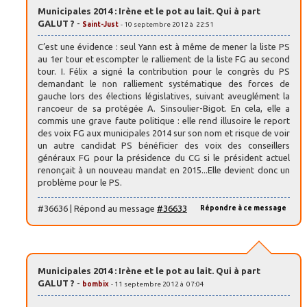
Municipales 2014 : Irène et le pot au lait. Qui à part
GALUT ?
-
Saint-Just
- 10 septembre 2012 à 22:51
C’est une évidence : seul Yann est à même de mener la liste PS
au 1er tour et escompter le ralliement de la liste FG au second
tour. I. Félix a signé la contribution pour le congrès du PS
demandant le non ralliement systématique des forces de
gauche lors des élections législatives, suivant aveuglément la
rancoeur de sa protégée A. Sinsoulier-Bigot. En cela, elle a
commis une grave faute politique : elle rend illusoire le report
des voix FG aux municipales 2014 sur son nom et risque de voir
un autre candidat PS bénéficier des voix des conseillers
généraux FG pour la présidence du CG si le président actuel
renonçait à un nouveau mandat en 2015...Elle devient donc un
problème pour le PS.
#36636 | Répond au message
#36633
Répondre à ce message
Municipales 2014 : Irène et le pot au lait. Qui à part
GALUT ?
-
bombix
- 11 septembre 2012 à 07:04