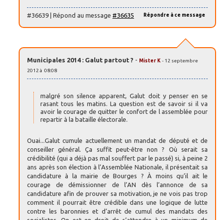
#36639 | Répond au message
#36635
Répondre à ce message
Municipales 2014 : Galut partout ?
-
Mister K
- 12 septembre
2012 à 08:08
malgré son silence apparent, Galut doit y penser en se
rasant tous les matins. La question est de savoir si il va
avoir le courage de quitter le confort de l assemblée pour
repartir à la bataille électorale.
Ouai...Galut cumule actuellement un mandat de député et de
conseiller général. Ça suffit peut-être non ? Où serait sa
crédibilité (qui a déjà pas mal souffert par le passé) si, à peine 2
ans après son élection à l’Assemblée Nationale, il présentait sa
candidature à la mairie de Bourges ? À moins qu’il ait le
courage de démissionner de l’AN dès l’annonce de sa
candidature afin de prouver sa motivation, je ne vois pas trop
comment il pourrait être crédible dans une logique de lutte
contre les baronnies et d’arrêt de cumul des mandats des
socialistes. On est en droit de s’attendre à un minimum de