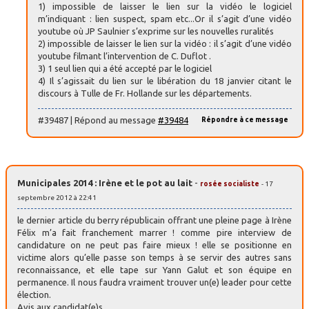
1) impossible de laisser le lien sur la vidéo le logiciel
m’indiquant : lien suspect, spam etc...Or il s’agit d’une vidéo
youtube où JP Saulnier s’exprime sur les nouvelles ruralités
2) impossible de laisser le lien sur la vidéo : il s’agit d’une vidéo
youtube filmant l’intervention de C. Duflot .
3) 1 seul lien qui a été accepté par le logiciel
4) Il s’agissait du lien sur le libération du 18 janvier citant le
discours à Tulle de Fr. Hollande sur les départements.
#39487 | Répond au message
#39484
Répondre à ce message
Municipales 2014 : Irène et le pot au lait
-
rosée socialiste
- 17
septembre 2012 à 22:41
le dernier article du berry républicain offrant une pleine page à Irène
Félix m’a fait franchement marrer ! comme pire interview de
candidature on ne peut pas faire mieux ! elle se positionne en
victime alors qu’elle passe son temps à se servir des autres sans
reconnaissance, et elle tape sur Yann Galut et son équipe en
permanence. Il nous faudra vraiment trouver un(e) leader pour cette
élection.
Avis aux candidat(e)s