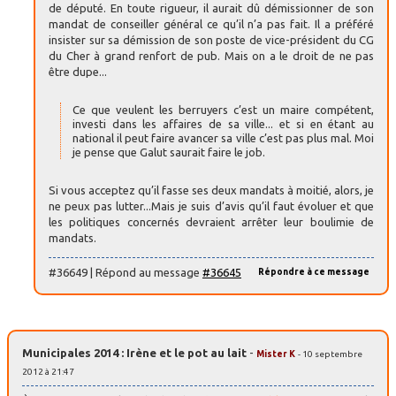
de député. En toute rigueur, il aurait dû démissionner de son
mandat de conseiller général ce qu’il n’a pas fait. Il a préféré
insister sur sa démission de son poste de vice-président du CG
du Cher à grand renfort de pub. Mais on a le droit de ne pas
être dupe...
Ce que veulent les berruyers c’est un maire compétent,
investi dans les affaires de sa ville... et si en étant au
national il peut faire avancer sa ville c’est pas plus mal. Moi
je pense que Galut saurait faire le job.
Si vous acceptez qu’il fasse ses deux mandats à moitié, alors, je
ne peux pas lutter...Mais je suis d’avis qu’il faut évoluer et que
les politiques concernés devraient arrêter leur boulimie de
mandats.
#36649 | Répond au message
#36645
Répondre à ce message
Municipales 2014 : Irène et le pot au lait
-
Mister K
- 10 septembre
2012 à 21:47