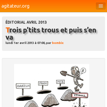
agitateur.org
Éditoriaux
ÉDITORIAL AVRIL 2013
Bourges & le Cher
Trois p’tits trous et puis s’en
Société
va
Culture
lundi 1er avril 2013 à 07:00, par
bombix
Médias
Dossiers
Brèves