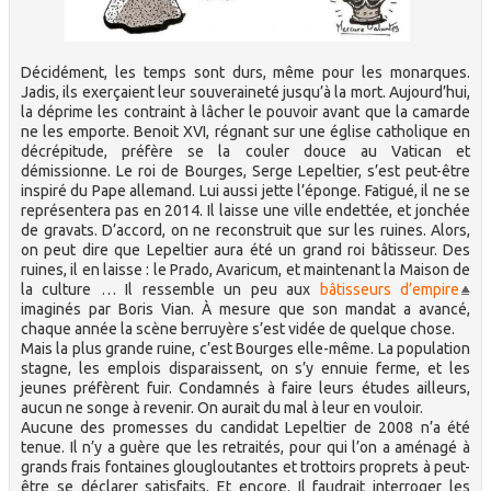
Décidément, les temps sont durs, même pour les monarques.
Jadis, ils exerçaient leur souveraineté jusqu’à la mort. Aujourd’hui,
la déprime les contraint à lâcher le pouvoir avant que la camarde
ne les emporte. Benoit XVI, régnant sur une église catholique en
décrépitude, préfère se la couler douce au Vatican et
démissionne. Le roi de Bourges, Serge Lepeltier, s’est peut-être
inspiré du Pape allemand. Lui aussi jette l’éponge. Fatigué, il ne se
représentera pas en 2014. Il laisse une ville endettée, et jonchée
de gravats. D’accord, on ne reconstruit que sur les ruines. Alors,
on peut dire que Lepeltier aura été un grand roi bâtisseur. Des
ruines, il en laisse : le Prado, Avaricum, et maintenant la Maison de
la culture … Il ressemble un peu aux
bâtisseurs d’empire
imaginés par Boris Vian. À mesure que son mandat a avancé,
chaque année la scène berruyère s’est vidée de quelque chose.
Mais la plus grande ruine, c’est Bourges elle-même. La population
stagne, les emplois disparaissent, on s’y ennuie ferme, et les
jeunes préfèrent fuir. Condamnés à faire leurs études ailleurs,
aucun ne songe à revenir. On aurait du mal à leur en vouloir.
Aucune des promesses du candidat Lepeltier de 2008 n’a été
tenue. Il n’y a guère que les retraités, pour qui l’on a aménagé à
grands frais fontaines glougloutantes et trottoirs proprets à peut-
être se déclarer satisfaits. Et encore. Il faudrait interroger les