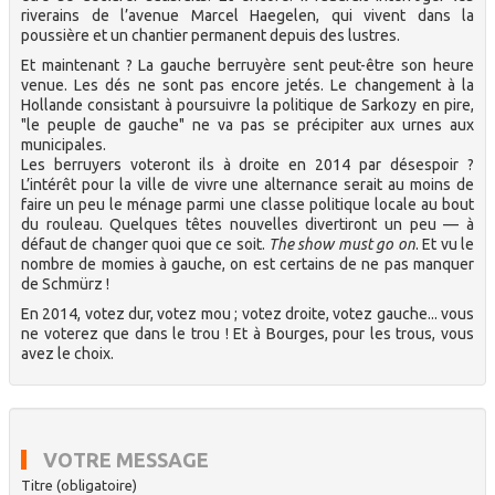
riverains de l’avenue Marcel Haegelen, qui vivent dans la
poussière et un chantier permanent depuis des lustres.
Et maintenant ? La gauche berruyère sent peut-être son heure
venue. Les dés ne sont pas encore jetés. Le changement à la
Hollande consistant à poursuivre la politique de Sarkozy en pire,
"le peuple de gauche" ne va pas se précipiter aux urnes aux
municipales.
Les berruyers voteront ils à droite en 2014 par désespoir ?
L’intérêt pour la ville de vivre une alternance serait au moins de
faire un peu le ménage parmi une classe politique locale au bout
du rouleau. Quelques têtes nouvelles divertiront un peu — à
défaut de changer quoi que ce soit.
The show must go on
. Et vu le
nombre de momies à gauche, on est certains de ne pas manquer
de Schmürz !
En 2014, votez dur, votez mou ; votez droite, votez gauche... vous
ne voterez que dans le trou ! Et à Bourges, pour les trous, vous
avez le choix.
VOTRE MESSAGE
Titre (obligatoire)