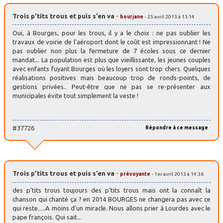
Trois p’tits trous et puis s’en va
-
bourjane
- 25 avril 2013 à 13:14
Oui, à Bourges, pour les trous, il y a le choix : ne pas oublier les
travaux de voirie de l’aéroport dont le coût est impressionnant ! Ne
pas oublier non plus la fermeture de 7 écoles sous ce dernier
mandat... La population est plus que vieillissante, les jeunes couples
avec enfants fuyant Bourges où les loyers sont trop chers. Quelques
réalisations positives mais beaucoup trop de ronds-points, de
gestions privées.. Peut-être que ne pas se re-présenter aux
municipales évite tout simplement la veste !
#37726
Répondre à ce message
Trois p’tits trous et puis s’en va
-
prévoyante
- 1er avril 2013 à 14:36
des p’tits trous toujours des p’tits trous mais ont la connaît la
chanson qui chanté ça ? en 2014 BOURGES ne changera pas avec ce
qui reste.....A moins d’un miracle. Nous allons prier à Lourdes avec le
pape françois. Qui sait...