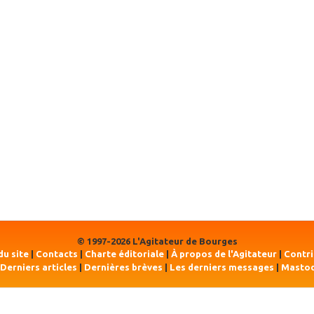
© 1997-2026 L'Agitateur de Bourges
du site
|
Contacts
|
Charte éditoriale
|
À propos de l'Agitateur
|
Contr
Derniers articles
|
Dernières brèves
|
Les derniers messages
|
Masto