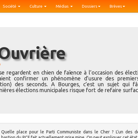
Société
Culture
Médias
Dossiers
Brèves
 Ouvrière
n
e regardent en chien de faïence à l’occasion des élect
evraient confirmer un phénomène d’usure des premier
on) des seconds. A Bourges, c’est un sujet qui fâ
ières élections municipales risque fort de refaire surfac
Quelle place pour le Parti Communiste dans le Cher ? L’un des de
bastion du PCF fait actuellement grise mine. On peut expliquer cet état 