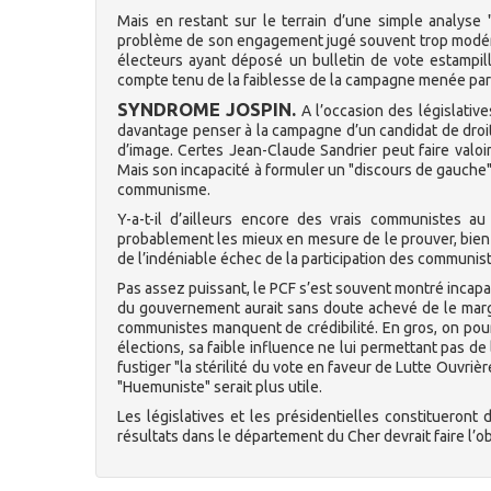
Mais en restant sur le terrain d’une simple analyse
problème de son engagement jugé souvent trop modéré à
électeurs ayant déposé un bulletin de vote estampill
compte tenu de la faiblesse de la campagne menée par
SYNDROME JOSPIN.
A l’occasion des législativ
davantage penser à la campagne d’un candidat de droit
d’image. Certes Jean-Claude Sandrier peut faire valoir 
Mais son incapacité à formuler un "discours de gauche" 
communisme.
Y-a-t-il d’ailleurs encore des vrais communistes a
probablement les mieux en mesure de le prouver, bien 
de l’indéniable échec de la participation des communis
Pas assez puissant, le PCF s’est souvent montré incapabl
du gouvernement aurait sans doute achevé de le margi
communistes manquent de crédibilité. En gros, on pou
élections, sa faible influence ne lui permettant pas de
fustiger "la stérilité du vote en faveur de Lutte Ouvr
"Huemuniste" serait plus utile.
Les législatives et les présidentielles constitueron
résultats dans le département du Cher devrait faire l’ob