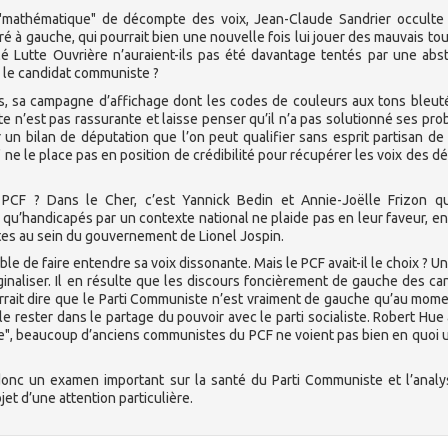
 "mathématique" de décompte des voix, Jean-Claude Sandrier occulte 
 gauche, qui pourrait bien une nouvelle fois lui jouer des mauvais tou
é Lutte Ouvrière n’auraient-ils pas été davantage tentés par une abs
 le candidat communiste ?
es, sa campagne d’affichage dont les codes de couleurs aux tons bleut
e n’est pas rassurante et laisse penser qu’il n’a pas solutionné ses pr
un bilan de députation que l’on peut qualifier sans esprit partisan de p
ne le place pas en position de crédibilité pour récupérer les voix des d
u PCF ? Dans le Cher, c’est Yannick Bedin et Annie-Joëlle Frizon q
qu’handicapés par un contexte national ne plaide pas en leur faveur, en
tes au sein du gouvernement de Lionel Jospin.
e de faire entendre sa voix dissonante. Mais le PCF avait-il le choix ? Un 
naliser. Il en résulte que les discours foncièrement de gauche des ca
rrait dire que le Parti Communiste n’est vraiment de gauche qu’au mom
 le rester dans le partage du pouvoir avec le parti socialiste. Robert Hue
ière", beaucoup d’anciens communistes du PCF ne voient pas bien en quoi 
t donc un examen important sur la santé du Parti Communiste et l’anal
jet d’une attention particulière.