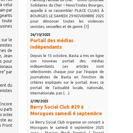
à celui
Solidaires du Cher – NousToutes Bourges,
ain par
appelle à se rassembler PLACE CUJAS À
geants
BOURGES LE SAMEDI 29 NOVEMBRE 2025
 toute
pour dénoncer toutes les violences
 usines
sexistes, sexuelles et de genre. [1]
26/10/2025
 sur le
Portail des médias
unistes
indépendants
nnes de
e, Jean
Depuis le 15 octobre, Basta a mis en ligne
is pour
son nouveau portail des médias
tionaux
indépendants. Les articles sont
re" par
sélectionnés chaque jour par l’équipe de
journalistes de Basta en fonction de
critères expliqués sur le portail. Avec ce
ment du
portail de l’actualité locale, nationale,
unistes
internationale, pas (…)
2/09/2025
 Encore
Berry Social Club #29 à
u parti
Morogues samedi 6 septembre
s actes
iste au
Le Berry Social Club organise un concert à
u Front
Morogues le samedi 6 septembre 2025
avec : Marave (Rock Frontal / Tours)