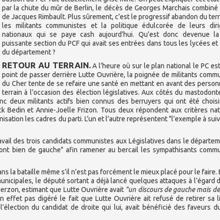
par la chute du mûr de Berlin, le décès de Georges Marchais combiné 
de Jacques Rimbault. Plus sûrement, c’est le progressif abandon du terr
les militants communistes et la politique édulcorée de leurs diri
nationaux qui se paye cash aujourd’hui. Qu’est donc devenue la
puissante section du PCF qui avait ses entrées dans tous les lycées et
du département ?
RETOUR AU TERRAIN.
A l’heure où sur le plan national le PC est
point de passer derrière Lutte Ouvrière, la poignée de militants comm
du Cher tente de se refaire une santé en mettant en avant des perso
terrain à l’occasion des élection législatives. Aux côtés du mastodont
nc deux militants actifs bien connus des berruyers qui ont été chois
ck Bedin et Annie-Joelle Frizon. Tous deux répondent aux critères na
sation les cadres du parti. L’un et l’autre représentent "l’exemple à suiv
avail des trois candidats communistes aux Législatives dans le départe
 sont bien de gauche" afin ramener au bercail les sympathisants comm
ns la bataille même s’il n’est pas forcément le mieux placé pour le faire.
icipales, le député sortant a déjà lancé quelques attaques à l’égard d
Vierzon, estimant que Lutte Ouvrière avait
"un discours de gauche mais de
 effet pas digéré le fait que Lutte Ouvrière ait refusé de retirer sa l
’élection du candidat de droite qui lui, avait bénéficié des faveurs d