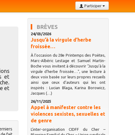
Participer
BRÈVES
24/03/2026
Jusqu’à la virgule d’herbe
froissée…
À l’occasion du 28e Printemps des Poètes,
Marc-Albéric Lestage et Samuel Martin-
Boche vous invitent à découvrir "Jusqu’à la
ions
virgule d’herbe froissée…", une lecture à
s et
deux voix basée sur leurs propres recueils
che.
ainsi que ceux d’auteurs qui les ont
e et
inspirés : Lucian Blaga, Karina Borowicz,
Jacques (…)
26/11/2025
Appel à manifester contre les
violences sexistes, sexuelles et
de genre
rniers
L’inter-organisation CIDFF du Cher –
de fait
Planning Familial du Cher – Union syndicale