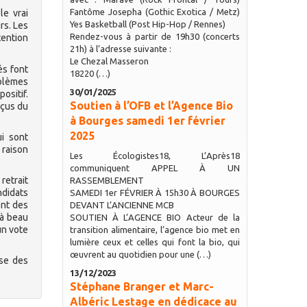
Fantôme Josepha (Gothic Exotica / Metz)
le vrai
Yes Basketball (Post Hip-Hop / Rennes)
rs. Les
Rendez-vous à partir de 19h30 (concerts
tention
21h) à l’adresse suivante :
Le Chezal Masseron
és font
18220 (…)
oblèmes
30/01/2025
ositif.
Soutien à l’OFB et l’Agence Bio
éçus du
à Bourges samedi 1er février
2025
ui sont
 raison
Les Écologistes18, L’Après18
communiquent APPEL À UN
retrait
RASSEMBLEMENT
ndidats
SAMEDI 1er FÉVRIER À 15h30 À BOURGES
ent des
DEVANT L’ANCIENNE MCB
 à beau
SOUTIEN À L’AGENCE BIO Acteur de la
un vote
transition alimentaire, l’agence bio met en
lumière ceux et celles qui font la bio, qui
œuvrent au quotidien pour une (…)
yse des
13/12/2023
Stéphane Branger et Marc-
Albéric Lestage en dédicace au