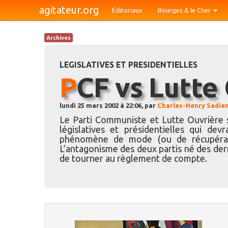
agitateur.org
Éditoriaux
Bourges & le Cher
Archives
LEGISLATIVES ET PRESIDENTIELLES
PCF vs Lutte
lundi 25 mars 2002 à 22:06, par
Charles-Henry Sadie
Le Parti Communiste et Lutte Ouvrière s
législatives et présidentielles qui d
phénomène de mode (ou de récupérati
L’antagonisme des deux partis né des dern
de tourner au règlement de compte.