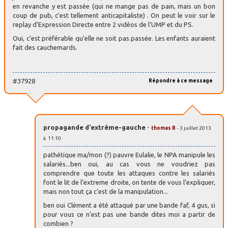
en revanche y est passée (qui ne mange pas de pain, mais un bon
coup de pub, c’est tellement anticapitaliste) . On peut le voir sur le
replay d’Expression Directe entre 2 vidéos de l’UMP et du PS.
Oui, c’est préférable qu’elle ne soit pas passée. Les enfants auraient
fait des cauchemards.
#37928
Répondre à ce message
propagande d’extrême-gauche
-
thomas R
- 3 juillet 2013
à 11:10
pathétique ma/mon (?) pauvre Eulalie, le NPA manipule les
salariés...ben oui, au cas vous ne voudriez pas
comprendre que toute les attaques contre les salariés
font le lit de l’extreme droite, on tente de vous l’expliquer,
mais non tout ça c’est de la manipulation...
ben oui Clément a été attaqué par une bande faf, 4 gus, si
pour vous ce n’est pas une bande dites moi a partir de
combien ?