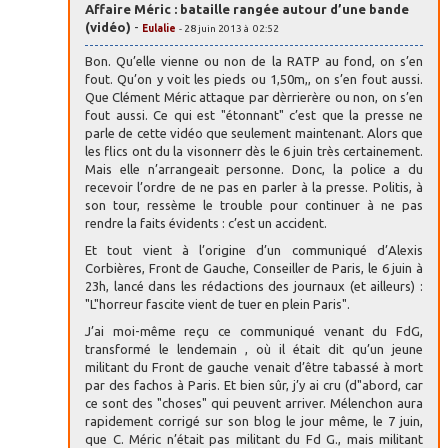
Affaire Méric : bataille rangée autour d’une bande
(vidéo)
-
Eulalie
- 28 juin 2013 à 02:52
Bon. Qu’elle vienne ou non de la RATP au fond, on s’en
fout. Qu’on y voit les pieds ou 1,50m,, on s’en fout aussi.
Que Clément Méric attaque par dèrrierère ou non, on s’en
fout aussi. Ce qui est "étonnant" c’est que la presse ne
parle de cette vidéo que seulement maintenant. Alors que
les flics ont du la visonnerr dès le 6 juin très certainement.
Mais elle n’arrangeait personne. Donc, la police a du
recevoir l’ordre de ne pas en parler à la presse. Politis, à
son tour, ressème le trouble pour continuer à ne pas
rendre la faits évidents : c’est un accident.
Et tout vient à l’origine d’un communiqué d’Alexis
Corbières, Front de Gauche, Conseiller de Paris, le 6 juin à
23h, lancé dans les rédactions des journaux (et ailleurs) :
"L"horreur fascite vient de tuer en plein Paris".
J’ai moi-même reçu ce communiqué venant du FdG,
transformé le lendemain , où il était dit qu’un jeune
militant du Front de gauche venait d’être tabassé à mort
par des fachos à Paris. Et bien sûr, j’y ai cru (d"abord, car
ce sont des "choses" qui peuvent arriver. Mélenchon aura
rapidement corrigé sur son blog le jour même, le 7 juin,
que C. Méric n’était pas militant du Fd G., mais militant