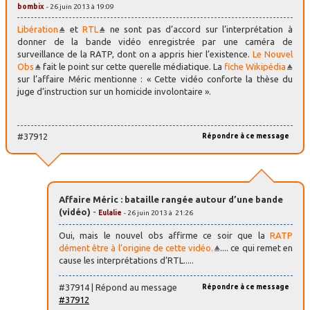
bombix
- 26 juin 2013 à 19:09
Libération
et
RTL
ne sont pas d’accord sur l’interprétation à
donner de la bande vidéo enregistrée par une caméra de
surveillance de la RATP, dont on a appris hier l’existence.
Le Nouvel
Obs
fait le point sur cette querelle médiatique. La
fiche Wikipédia
sur l’affaire Méric mentionne : « Cette vidéo conforte la thèse du
juge d’instruction sur un homicide involontaire ».
#37912
Répondre à ce message
Affaire Méric : bataille rangée autour d’une bande
(vidéo)
-
Eulalie
- 26 juin 2013 à 21:26
Oui, mais le nouvel obs affirme ce soir que la
RATP
dément être à l’origine de cette vidéo.
.... ce qui remet en
cause les interprétations d’RTL.....
#37914 | Répond au message
Répondre à ce message
#37912