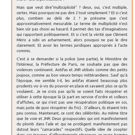
Mais que veut dire"multiciplicité" ? deux, oui, c’est multiple,
certes. Mais pourquoi ne pas dire 2 tout simplement ? Et si c’est
plus, combien au delà de 2 ? je présume que c’est
approximativement mesurable. Le terme de multiplicité n’est
bien sûr pas choisi au hasard. Il permet des tas d’imaginations
qui rapportent politiquement. Et si c’est la vérité que Clément
Méric a subi un acharnement, alors pouquoi ne pas le dire
clairement. Et avoir les termes juridiques appropriés à l’acte
commis.
C’est à se demander si la police (une partie), le Ministère de
l’Intérieur, la Préfecture de Paris, ne souhaite pas que des
violences continuent. Antifas et JNR utilisés comme des petits
joujoux, comme au bon vieuxx temps mittérandiens. Sauf qu’à
l’époque, me semble t-il, les antifas étaient beaucoup plus
prudents vis-à-vis du pouvoir en place et savaient plus ce qu’ils
voulaient.. Je ne crois pas qu’ils se soient faits récupérer et
utiliser à cette époque là (à part en service d’ordre et colleurs
d’affiches, ce qui n’est pas une récupération politique en soi,
mais juste de quoi récupérer du fric) . D’ailleurs, ils étaient très
peu connus. Maintenant, ce sont des célébrités. Au même titre
que 3e voie et JNR. Deux groupuscules qui ont manifestement
du plomb dans l’aile et qui ne protègent manifestement pas
dutout leurs "camarades" respectifs. Quelle idée de coopter
dans ses troupes d’affrontements physiques un jeune homme