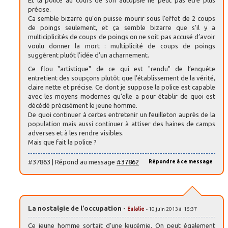
Et la police au cours de son autopsie ne peut pas être plus
précise.
Ca semble bizarre qu’on puisse mourir sous l’effet de 2 coups
de poings seulement, et ça semble bizarre que s’il y a
multiciplicités de coups de poings on ne soit pas accusé d’avoir
voulu donner la mort : multiplicité de coups de poings
suggèrent pluôt l’idée d’un acharnement.
Ce flou "artistique" de ce qui est "rendu" de l’enquête
entretient des soupçons plutôt que l’établissement de la vérité,
claire nette et précise. Ce dont je suppose la police est capable
avec les moyens modernes qu’elle a pour établir de quoi est
décédé précisément le jeune homme.
De quoi continuer à certes entretenir un feuilleton auprès de la
population mais aussi continuer à attiser des haines de camps
adverses et à les rendre visibles.
Mais que fait la police ?
#37863 | Répond au message
#37862
Répondre à ce message
La nostalgie de l’occupation
-
Eulalie
- 10 juin 2013 à 15:37
Ce jeune homme sortait d’une leucémie. On peut également