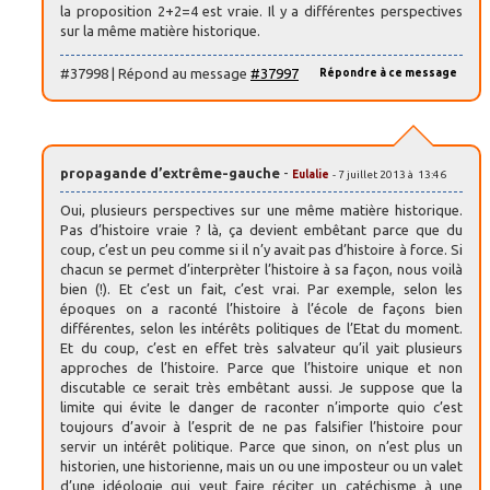
la proposition 2+2=4 est vraie. Il y a différentes perspectives
sur la même matière historique.
#37998 | Répond au message
#37997
Répondre à ce message
propagande d’extrême-gauche
-
Eulalie
- 7 juillet 2013 à 13:46
Oui, plusieurs perspectives sur une même matière historique.
Pas d’histoire vraie ? là, ça devient embêtant parce que du
coup, c’est un peu comme si il n’y avait pas d’histoire à force. Si
chacun se permet d’interprèter l’histoire à sa façon, nous voilà
bien (!). Et c’est un fait, c’est vrai. Par exemple, selon les
époques on a raconté l’histoire à l’école de façons bien
différentes, selon les intérêts politiques de l’Etat du moment.
Et du coup, c’est en effet très salvateur qu’il yait plusieurs
approches de l’histoire. Parce que l’histoire unique et non
discutable ce serait très embêtant aussi. Je suppose que la
limite qui évite le danger de raconter n’importe quio c’est
toujours d’avoir à l’esprit de ne pas falsifier l’histoire pour
servir un intérêt politique. Parce que sinon, on n’est plus un
historien, une historienne, mais un ou une imposteur ou un valet
d’une idéologie qui veut faire réciter un catéchisme à une