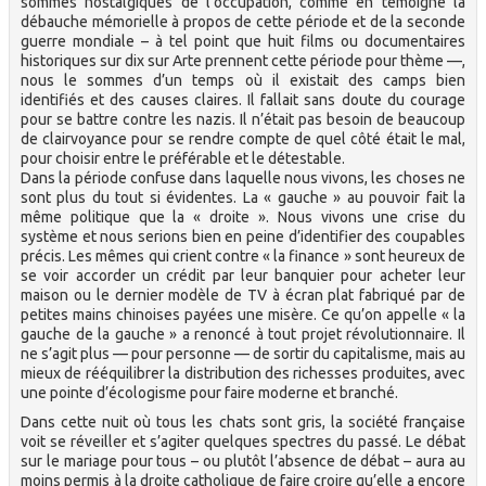
sommes nostalgiques de l’occupation, comme en témoigne la
débauche mémorielle à propos de cette période et de la seconde
guerre mondiale – à tel point que huit films ou documentaires
historiques sur dix sur Arte prennent cette période pour thème —,
nous le sommes d’un temps où il existait des camps bien
identifiés et des causes claires. Il fallait sans doute du courage
pour se battre contre les nazis. Il n’était pas besoin de beaucoup
de clairvoyance pour se rendre compte de quel côté était le mal,
pour choisir entre le préférable et le détestable.
Dans la période confuse dans laquelle nous vivons, les choses ne
sont plus du tout si évidentes. La « gauche » au pouvoir fait la
même politique que la « droite ». Nous vivons une crise du
système et nous serions bien en peine d’identifier des coupables
précis. Les mêmes qui crient contre « la finance » sont heureux de
se voir accorder un crédit par leur banquier pour acheter leur
maison ou le dernier modèle de TV à écran plat fabriqué par de
petites mains chinoises payées une misère. Ce qu’on appelle « la
gauche de la gauche » a renoncé à tout projet révolutionnaire. Il
ne s’agit plus — pour personne — de sortir du capitalisme, mais au
mieux de rééquilibrer la distribution des richesses produites, avec
une pointe d’écologisme pour faire moderne et branché.
Dans cette nuit où tous les chats sont gris, la société française
voit se réveiller et s’agiter quelques spectres du passé. Le débat
sur le mariage pour tous – ou plutôt l’absence de débat – aura au
moins permis à la droite catholique de faire croire qu’elle a encore