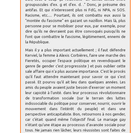
groupuscules d’ex. g et d’ex. d. ." Donc, je présume des
antifas. Et qui n’interessent plus ni FdG, ni NPA, ni SOS.
Racisme, etc..... Pourtant, ils ont combattu eux aussi la
"montée du fascisme" en gazant un nazillon. Mais là, plus
personne pour se mobiliser pour eux, par exemple, pour
dire qu’ils ne devraient pas être convoqués puisqu’ils ne
font que combattre le fascisme, légitimement, ennemi de
la République.
Mais il y a plus important actuellement ; il faut défendre
Kerviel, la femme à Alexis Corbières, faire une marche des
Fieretés, occuper l’espace politique en revendiquant le
genre (le gender c’est progressiste ) et puis oublier cette
sale affaire qui n’a plus aucune importance. C’est le procès
qu’il faut attendre maintenant pour savoir ce qui s’est
passé. Et pourvu qu’il ait lieu dans quelques années. Les
amis du peuple avaient juste besoin d’exercer un moment
leur capicité à l’unité. dans leur processus révolutionnaire
de transformation sociale (sur le terrain des luttes
indissociable du politque pour conserver, nourrir, ouvrir le
mouvement dans l’intérêt du peuple) et dans une
perspective anticapitaliste. Bon, retournons à nos gender,
car c’était quand même l’objectif final. Le mariage gay
n’étant qu’une étape au processus d’avancée sociale pour
tous. Ne jamais rien lâcher, leurs réussistes sont faites de