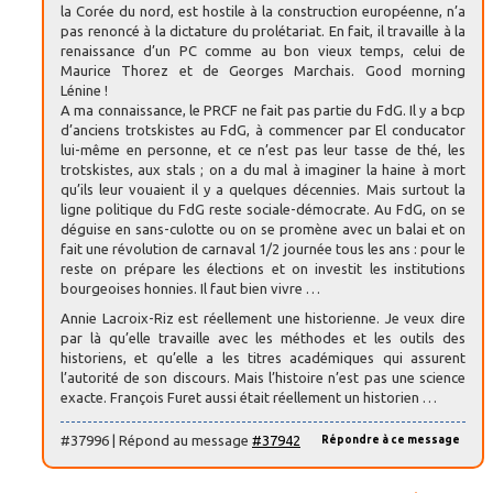
la Corée du nord, est hostile à la construction européenne, n’a
pas renoncé à la dictature du prolétariat. En fait, il travaille à la
renaissance d’un PC comme au bon vieux temps, celui de
Maurice Thorez et de Georges Marchais. Good morning
Lénine !
A ma connaissance, le PRCF ne fait pas partie du FdG. Il y a bcp
d’anciens trotskistes au FdG, à commencer par El conducator
lui-même en personne, et ce n’est pas leur tasse de thé, les
trotskistes, aux stals ; on a du mal à imaginer la haine à mort
qu’ils leur vouaient il y a quelques décennies. Mais surtout la
ligne politique du FdG reste sociale-démocrate. Au FdG, on se
déguise en sans-culotte ou on se promène avec un balai et on
fait une révolution de carnaval 1/2 journée tous les ans : pour le
reste on prépare les élections et on investit les institutions
bourgeoises honnies. Il faut bien vivre …
Annie Lacroix-Riz est réellement une historienne. Je veux dire
par là qu’elle travaille avec les méthodes et les outils des
historiens, et qu’elle a les titres académiques qui assurent
l’autorité de son discours. Mais l’histoire n’est pas une science
exacte. François Furet aussi était réellement un historien …
#37996 | Répond au message
#37942
Répondre à ce message