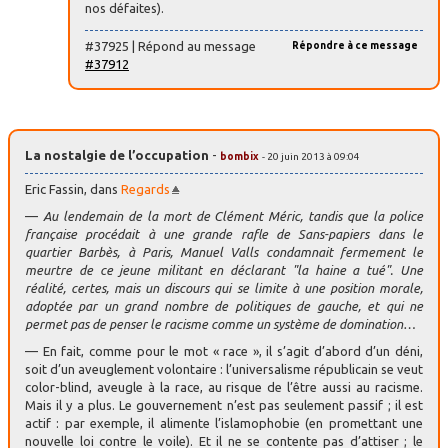
nos défaites).
#37925 | Répond au message
Répondre à ce message
#37912
La nostalgie de l’occupation
-
bombix
- 20 juin 2013 à 09:04
Eric Fassin, dans
Regards
—
Au lendemain de la mort de Clément Méric, tandis que la police
française procédait à une grande rafle de Sans-papiers dans le
quartier Barbès, à Paris, Manuel Valls condamnait fermement le
meurtre de ce jeune militant en déclarant "la haine a tué". Une
réalité, certes, mais un discours qui se limite à une position morale,
adoptée par un grand nombre de politiques de gauche, et qui ne
permet pas de penser le racisme comme un système de domination…
— En fait, comme pour le mot « race », il s’agit d’abord d’un déni,
soit d’un aveuglement volontaire : l’universalisme républicain se veut
color-blind, aveugle à la race, au risque de l’être aussi au racisme.
Mais il y a plus. Le gouvernement n’est pas seulement passif ; il est
actif : par exemple, il alimente l’islamophobie (en promettant une
nouvelle loi contre le voile). Et il ne se contente pas d’attiser ; le