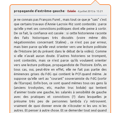
propagande d’extrême-gauche
-
Eulalie
- 6 juillet 2013 à 15:21
je ne connais pas François Furet , mais tout ce que je "sais" c’est
que certains travaux d’Annie-Lacroix-Riz sont contestés : parce
qu’elle y met ses convictions politiques dont elle peine à sortir.
De ce fait, la confiance est cassée : si cette historienne raconte
des faits historiques très discutés (voire même dits
négationnistes concernant Staline) , ce n’est pas par erreur,
mais bien parce qu’elle veut orienter vers une lecture politisée
de l’Histoire (et du présent dans le débat de la vidéo). Comme
si elle n’avait aucun doute. D’autres historiens se trompent,
sont contestés, mais ce n’est parce qu’ils voulaient orienter
vers une lecture poltique, propagandiste de l’histoire. Enfin, en
tous cas, oui, peut-être en effet, elle ne fait pas partie des
éminences grises du FdG qui contient le PCF.quand même. Je
suppose qu’elle sert au "courant" souverainiste du FdG (sortir
de l’Europe). Enfin bon, ce sont quand mêmes tous ces gens là
(anciens troskystes, etc, machin truc bidule) qui tentent
d’animer toute une gauche, les salariés à sensibilité de gauche
avec des pratiques et convictions (?) dans lesquelles je
présume très peu de personnes lambda s’y retrouvent.
vraiment de quoi donner envie de n’écouter ni les uns ni les
autres. Et penser à autre chose. Et se demerder tout seul quand