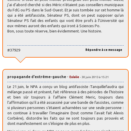
j’ai d’abord cherché si des Méric n’étaient pas conseillers municipaux
du FdG ou PS dans le Sud-Ouest. Et je suis tombée sur cet homme là
qui a été antifasciste, Sénateur PS, dont on peut supposer qu’un
Sénateur PS fait des enfants qui vont être profs à l’Université qui
eux-mêmes auront des enfants qui iront à Sciences Po.
Bon, sous toute réserve, bien évidemment. Une histoire.
#37929
Répondre à ce message
propagande d’extrême-gauche
-
Eulalie
- 30 juin 2013 à 15:21
Le 21 juin, le NPA a conçu un blog antifasciste :Tanquillefaudra qui
mélange passé et présent, fait référence à des périodes de l’histoire
et bien sûr toujours à l’affaire Clément Meric, toujours dans
l’affirmation qu’il a été assassiné par une bande de fascistes, comme
si plusieurs personnes s’étaient acharnéées sur une seule personne :
on continue à travailler l’imaginaire (tout comme l’avait fait Alexis
Corbière), distordre les faits qui ne sont toujours pas prouvés et
dont manifestement on s’éloigne de plus en plus.