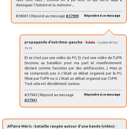
distinguer l’
histoire
et la
mémoire
...
#38001 | Répond au message
#37999
Répondre à ce message
propagande d’extrême-gauche
-
Eulalie
- 5 juillet 2013 à
15:13
Et ce n’est pas une vidéo du PG (!) c’est une vidéo de l’UPR
(inconnu au bataillon pour ma part et manifestement
déclaré comme fascistes par des antifascistes...) Mais je
ne comprends pas si c’était un débat organisé par le PG
filmé par l’UPR ou si c’était un débat organisé par l’UPR.
Tout cela est décidément curieux.
#37943 | Répond au message
Répondre à ce message
#37941
Affaire Méric : bataille rangée autour d’une bande (vidéo)
-