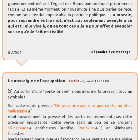
gouvernement mène à l’égard des Roms une politique proprement
raciale. Et au même moment, on nous invite à ne plus parler de race,
comme pour rendre impensable la pratique politique…
La morale,
pour reprendre votre mot, n’est pas seulement aveugle à ce
qui est ; elle vise à, ou en tout cas elle a pour effet d’aveugler
sur ce qu’elle fait en réalité
.
#37901
Répondre à ce message
La nostalgie de l’occupation
-
Eulalie
- 9 juin 2013 à 14:09
[2] Au sortir d’une "vente privée", nous informe la presse : tout un
symbole !
Sur cette vente privée :
"On peut presque dire que ce drame était
inéluctable
"
dont bizarrement la presse et les partis ne redonnent pas cette
précision importante. Cette vente était un lieu où se croisent
Skinsheads
antifscistes (Antifas,
Redskins
) et Skinheads
fascistes.
(certianement parce que les fabricants ne veulent pas de mauvaise