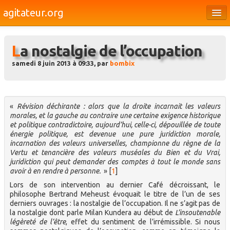
agitateur.org
Éditoriaux
La nostalgie de l’occupation
Bourges & le Cher
samedi 8 juin 2013 à 09:33, par
bombix
Société
Culture
«
Révision déchirante : alors que la droite incarnait les valeurs
Médias
morales, et la gauche au contraire une certaine exigence historique
et politique contradictoire, aujourd’hui, celle-ci, dépouillée de toute
Dossiers
énergie politique, est devenue une pure juridiction morale,
incarnation des valeurs universelles, championne du règne de la
Brèves
Vertu et tenancière des valeurs muséales du Bien et du Vrai,
juridiction qui peut demander des comptes à tout le monde sans
avoir à en rendre à personne.
»
[
1
]
Lors de son intervention au dernier Café décroissant, le
philosophe Bertrand Meheust évoquait le titre de l’un de ses
derniers ouvrages : la nostalgie de l’occupation. Il ne s’agit pas de
la nostalgie dont parle Milan Kundera au début de
L’insoutenable
légèreté de l’être
, effet du sentiment de l’irrémissible. Si nous