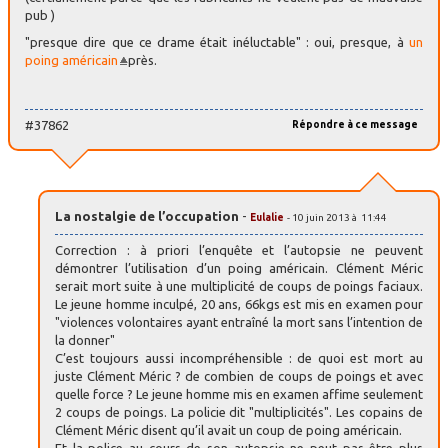
pub )
"presque dire que ce drame était inéluctable" : oui, presque, à
un
poing américain
près.
#37862
Répondre à ce message
La nostalgie de l’occupation
-
Eulalie
- 10 juin 2013 à 11:44
Correction : à priori l’enquête et l’autopsie ne peuvent
démontrer l’utilisation d’un poing américain. Clément Méric
serait mort suite à une multiplicité de coups de poings faciaux.
Le jeune homme inculpé, 20 ans, 66kgs est mis en examen pour
"violences volontaires ayant entraîné la mort sans l’intention de
la donner"
C’est toujours aussi incompréhensible : de quoi est mort au
juste Clément Méric ? de combien de coups de poings et avec
quelle force ? Le jeune homme mis en examen affime seulement
2 coups de poings. La policie dit "multiplicités". Les copains de
Clément Méric disent qu’il avait un coup de poing américain.