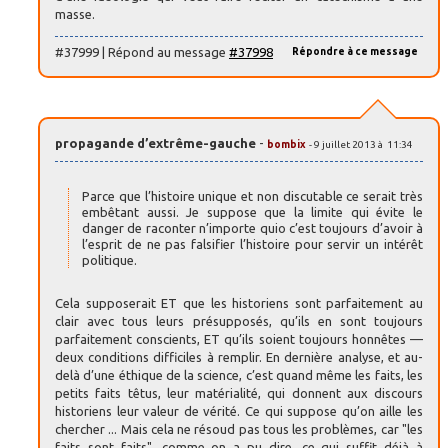
masse.
#37999 | Répond au message
#37998
Répondre à ce message
propagande d’extrême-gauche
-
bombix
- 9 juillet 2013 à 11:34
Parce que l’histoire unique et non discutable ce serait très
embêtant aussi. Je suppose que la limite qui évite le
danger de raconter n’importe quio c’est toujours d’avoir à
l’esprit de ne pas falsifier l’histoire pour servir un intérêt
politique.
Cela supposerait ET que les historiens sont parfaitement au
clair avec tous leurs présupposés, qu’ils en sont toujours
parfaitement conscients, ET qu’ils soient toujours honnêtes —
deux conditions difficiles à remplir. En dernière analyse, et au-
delà d’une éthique de la science, c’est quand même les faits, les
petits faits têtus, leur matérialité, qui donnent aux discours
historiens leur valeur de vérité. Ce qui suppose qu’on aille les
chercher ... Mais cela ne résoud pas tous les problèmes, car "les
faits sont faits", comme on a pu dire, ce qui suffit déjà à