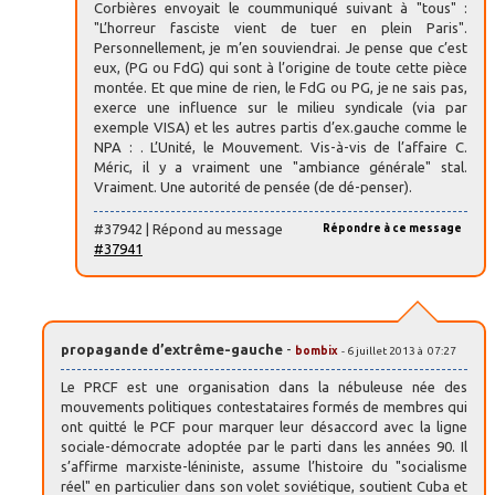
Corbières envoyait le coummuniqué suivant à "tous" :
"L’horreur fasciste vient de tuer en plein Paris".
Personnellement, je m’en souviendrai. Je pense que c’est
eux, (PG ou FdG) qui sont à l’origine de toute cette pièce
montée. Et que mine de rien, le FdG ou PG, je ne sais pas,
exerce une influence sur le milieu syndicale (via par
exemple VISA) et les autres partis d’ex.gauche comme le
NPA : . L’Unité, le Mouvement. Vis-à-vis de l’affaire C.
Méric, il y a vraiment une "ambiance générale" stal.
Vraiment. Une autorité de pensée (de dé-penser).
#37942 | Répond au message
Répondre à ce message
#37941
propagande d’extrême-gauche
-
bombix
- 6 juillet 2013 à 07:27
Le PRCF est une organisation dans la nébuleuse née des
mouvements politiques contestataires formés de membres qui
ont quitté le PCF pour marquer leur désaccord avec la ligne
sociale-démocrate adoptée par le parti dans les années 90. Il
s’affirme marxiste-léniniste, assume l’histoire du "socialisme
réel" en particulier dans son volet soviétique, soutient Cuba et