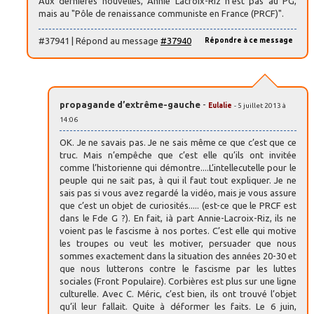
Aux dernières nouvelles, Annie Lacroix-Riz n’est pas au PG,
mais au "Pôle de renaissance communiste en France (PRCF)".
#37941 | Répond au message
#37940
Répondre à ce message
propagande d’extrême-gauche
-
Eulalie
- 5 juillet 2013 à
14:06
OK. Je ne savais pas. Je ne sais même ce que c’est que ce
truc. Mais n’empêche que c’est elle qu’ils ont invitée
comme l’historienne qui démontre....L’intellecutelle pour le
peuple qui ne sait pas, à qui il faut tout expliquer. Je ne
sais pas si vous avez regardé la vidéo, mais je vous assure
que c’est un objet de curiosités..... (est-ce que le PRCF est
dans le Fde G ?). En fait, ià part Annie-Lacroix-Riz, ils ne
voient pas le fascisme à nos portes. C’est elle qui motive
les troupes ou veut les motiver, persuader que nous
sommes exactement dans la situation des années 20-30 et
que nous lutterons contre le fascisme par les luttes
sociales (Front Populaire). Corbières est plus sur une ligne
culturelle. Avec C. Méric, c’est bien, ils ont trouvé l’objet
qu’il leur fallait. Quite à déformer les faits. Le 6 juin,