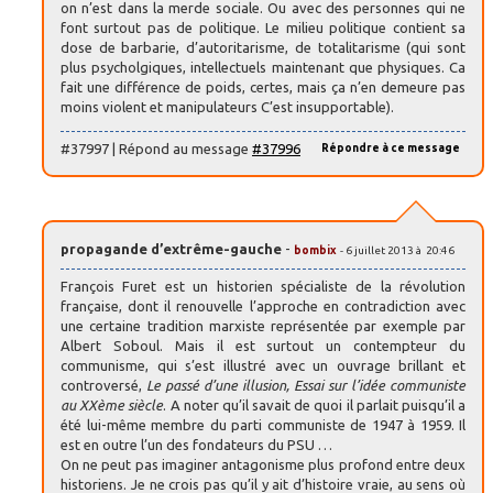
on n’est dans la merde sociale. Ou avec des personnes qui ne
font surtout pas de politique. Le milieu politique contient sa
dose de barbarie, d’autoritarisme, de totalitarisme (qui sont
plus psycholgiques, intellectuels maintenant que physiques. Ca
fait une différence de poids, certes, mais ça n’en demeure pas
moins violent et manipulateurs C’est insupportable).
#37997 | Répond au message
#37996
Répondre à ce message
propagande d’extrême-gauche
-
bombix
- 6 juillet 2013 à 20:46
François Furet est un historien spécialiste de la révolution
française, dont il renouvelle l’approche en contradiction avec
une certaine tradition marxiste représentée par exemple par
Albert Soboul. Mais il est surtout un contempteur du
communisme, qui s’est illustré avec un ouvrage brillant et
controversé,
Le passé d’une illusion, Essai sur l’idée communiste
au XXème siècle
. A noter qu’il savait de quoi il parlait puisqu’il a
été lui-même membre du parti communiste de 1947 à 1959. Il
est en outre l’un des fondateurs du PSU …
On ne peut pas imaginer antagonisme plus profond entre deux
historiens. Je ne crois pas qu’il y ait d’histoire vraie, au sens où