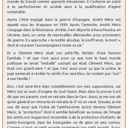
monde du travail comme apprenti-mécanicien. Il s’acharne en outre
à se perfectionner et accède ainsi à la qualification d’agent
comptable.
Après s’être engagé dans la guerre d’Espagne, André Méric est
appelé sous les drapeaux en 1939. Après l’amnistie, André Méric
s’engage dans la Résistance. Arrêté, il est déporté à Rava Rouska, en
Ukraine, dans un camp de représailles allemandes pour prisonniers
de guerre. Il y approche « la nudité absolue, la souffrance, la mort »,
dont le souvenir l’accompagnera toute sa vie."
Et si Clément Méric était son petit-fils, héritier d’une histoire
familiale ? et que c’est aussi pour ça que tout le haut monde
politique se serait "emballé" sachant qui était Clément Méric, qui
était son grand-père ? et que c’est aussi pour ça que la police, le
juge peinerait à révéler la vérité d’un seul bloc, ne voulant pas "nuir"
à une famille ?
Bon, c’est peut-être bien complètement con mes suppositions, car
Méric est un nom d’origine du Sud-Ouest. Mais dans la presse il est
dit que ses parents sont en retraite dans le Gers. Aussi, je me suis dit
qu’en général on retourne en retraite là d’ où on vient. Ensuite, je me
suis dit aussi que l’icône de l’antifascisme qu’est devenu Clément
Méric, la "protection" dont il semble bénéficier au niveau de l’image
(un antifa non bagarreur) ressemble à de la protection d’enfants de
petits-bourgeois dans les bourgades ou de gens un peu connus.
Comme si tout un petit monde protégeait son petit monde. Aussi,