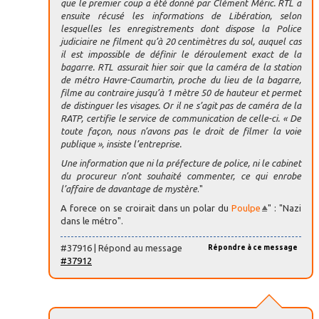
que le premier coup a été donné par Clément Méric. RTL a
ensuite récusé les informations de Libération, selon
lesquelles les enregistrements dont dispose la Police
judiciaire ne filment qu’à 20 centimètres du sol, auquel cas
il est impossible de définir le déroulement exact de la
bagarre. RTL assurait hier soir que la caméra de la station
de métro Havre-Caumartin, proche du lieu de la bagarre,
filme au contraire jusqu’à 1 mètre 50 de hauteur et permet
de distinguer les visages. Or il ne s’agit pas de caméra de la
RATP, certifie le service de communication de celle-ci. « De
toute façon, nous n’avons pas le droit de filmer la voie
publique », insiste l’entreprise.
Une information que ni la préfecture de police, ni le cabinet
du procureur n’ont souhaité commenter, ce qui enrobe
l’affaire de davantage de mystère
."
A forece on se croirait dans un polar du
Poulpe
" : "Nazi
dans le métro".
#37916 | Répond au message
Répondre à ce message
#37912