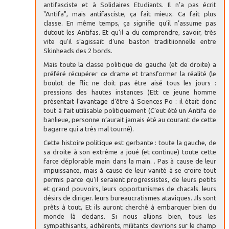
antifasciste et à Solidaires Etudiants. Il n’a pas écrit
"Antifa", mais antifasciste, ça fait mieux. Ca fait plus
classe. En même temps, ça signifie qu’il n’assume pas
dutout les Antifas. Et qu’il a du comprendre, savoir, très
vite qu’il s’agissait d’une baston traditiionnelle entre
Skinheads des 2 bords.
Mais toute la classe politique de gauche (et de droite) a
préféré récupérer ce drame et transformer la réalité (le
boulot de flic ne doit pas être aisé tous les jours :
pressions des hautes instances )Ett ce jeune homme
présentait l’avantage d’être à Sciences Po : il était donc
tout à fait utilisable politiquement (C’eut été un Antifa de
banlieue, personne n’aurait jamais été au courant de cette
bagarre qui a très mal tourné).
Cette histoire politique est gerbante : toute la gauche, de
sa droite à son extrême a joué (et continue) toute cette
farce déplorable main dans la main. . Pas à cause de leur
impuissance, mais à cause de leur vanité à se croire tout
permis parce qu’il seraient progressistes, de leurs petits
et grand pouvoirs, leurs opportunismes de chacals. leurs
désirs de diriger. leurs bureaucratismes ataviques. .Ils sont
prêts à tout, Et ils auront cherché à embarquer bien du
monde là dedans. Si nous allions bien, tous les
sympathisants, adhérents, militants devrions sur le champ