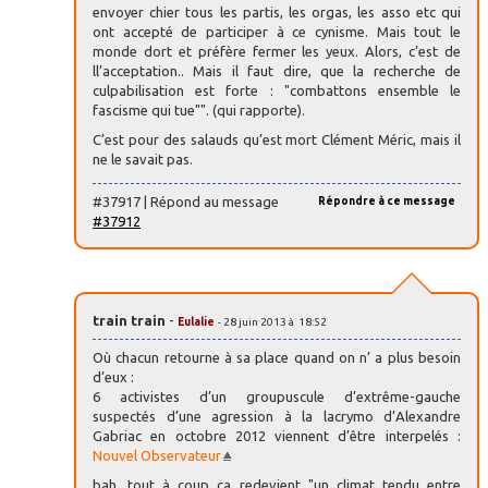
envoyer chier tous les partis, les orgas, les asso etc qui
ont accepté de participer à ce cynisme. Mais tout le
monde dort et préfère fermer les yeux. Alors, c’est de
ll’acceptation.. Mais il faut dire, que la recherche de
culpabilisation est forte : "combattons ensemble le
fascisme qui tue"". (qui rapporte).
C’est pour des salauds qu’est mort Clément Méric, mais il
ne le savait pas.
#37917 | Répond au message
Répondre à ce message
#37912
train train
-
Eulalie
- 28 juin 2013 à 18:52
Où chacun retourne à sa place quand on n’ a plus besoin
d’eux :
6 activistes d’un groupuscule d’extrême-gauche
suspectés d’une agression à la lacrymo d’Alexandre
Gabriac en octobre 2012 viennent d’être interpelés :
Nouvel Observateur
bah, tout à coup ça redevient "un climat tendu entre