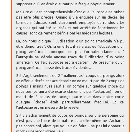
supposer qu’il en était d’autant plus fragile physiquement.
Mais ce qui est incompréhensible c’est que l’autopsie ne puisse
pas être plus précise. Quand il y a enquête sur un décès, les
termes médicaux sont clairement employés et rendus : les
organes qui ont été touchés et ont arrêté de fonctionner, les
causes, sont clairement définie par les médecins légistes.
Là, on nous dit que " l’utilisation d’un point américain n’a pu
être démontrée". Or, si en effet, il n’y a pas eu l’utilisation d’un
poing américain, pourquoi ne pas formuler clairement "
l’autopsie ne décèle aucune trace de l’utilisation d’un poing
américain. Ce fait supposé est à écarter" . Je présume qu’un
poing américain laisse des traces évidentes.
S’il s’agit seulement de 2 "malheureux" coups de poings alors
en effet le décès est accidentel : on ne meurt pas de 2 coups de
poings à mains nues sauf si on tombe sur quelque chose qui
nous tue (ce qui a été écarté clairement par l’autopsie) , ou on
meurt de 2 coups de poings parce que dans notre corps
quelque "chose" était particulièrement fragilisé. Et ça,
l’autopsie est en mesure de le révéler.
S’il y a acharnement de coups de poings, sur une personne qui
n’est pas une force de la nature et si elle-même ne s’acharne
pas contre soi, alors que voulait-on faire ? ne pas lui donner la
mort ? une leçon intensive ?