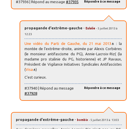
#37936 | Répond au message
#37935
Répondre à ce message
propagande d’extrême-gauche
-
Eulalie
- 5 juillet 2013 à
12:23
Une vidéo du Parti de Gauche, du 21 mai 2013
: la
montée de l’extrême-droite, animée par Alexis Corbières
(le monsieur antifascisme du PG), Annie-Lacroix-Riz( (la
madame pro stalinie du PG, historienne) et JP Ravaux,
Président de Vigilance Initiatives Syndicales Antifascistes
(
Visa
)
C’est curieux.
#37940 | Répond au message
Répondre à ce message
#37928
propagande d’extrême-gauche
-
bombix
- 5 juillet 2013 à 13:03