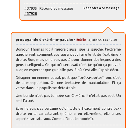
#37935 | Répond au message
Répondre à ce message
#37928
propagande d’extrême-gauche
-
Eulalie
- 3 juillet 2013 à 12:38
Bonjour Thomas R : il faudrait aussi que la gauche, l’extrême
gauche voit comment elle aussi peut faire le lit de l’extrême -
droite. Bon, mais je ne suis pas là pour donner des leçons à des
gens intelligents. Ce qui m’interessait c’est jusqu’où ça pouvait
aller, en espèrant que ça n’aille pas là où c’est allé. Espoir décu.
Désigner un ennemi social, politique "prêt-à-porter", oui, c’est
de la manipulation. Ou une tentative de manipulation. Et ça
verse dans un populisme détestable.
Une bande n’est pas tombée sur C. Méric. Il n’était pas seul. Un
seul l’a tué.
Et je ne suis pas certaine qu’on lutte efficacement contre l’ex-
droite en la caricaturant (même si en elle-même, elle a ses
aspects caricaturaux. Comme "tout le monde").