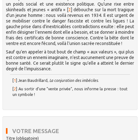
un poids social et une existence politique. Qu’une rixe entre
skinheads et jeunes « antifa »
[
2
]
débouche sur la mort tragique
d’un jeune homme : nous voilà revenus en 1934. Il est urgent de
se mobiliser contre le danger fasciste et contre les ligues ! La
gauche prise dans d’inextricables contradictions exulte : elle peut
enfin désigner l’ennemi dont elle a besoin, et se donner à moindre
frais des certificats de bonne conscience. Contre la bête dont le
ventre est encore fécond, voilà l’union sacrée reconstituée !
Sauf qu’en appeler à tout bout de champ « aux valeurs », qui plus
est contre un ennemi imaginaire, n’est aucunement une preuve de
bonne santé. Ce serait plutôt le signe qu’elle a atteint le dernier
degré de l’impuissance.
[
1
]
Jean Baudrillard,
La conjuration des imbéciles
.
[
2
]
Au sortir d’une "vente privée", nous informe la presse : tout
un symbole !
VOTRE MESSAGE
Titre (obligatoire)