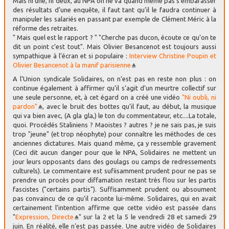
Mais ni une, ni deux, au NPA on ne va quand même pas s’embarasser
des résultats d’une enquête, il faut tant qu’il le faudra continuer à
manipuler les salariés en passant par exemple de Clément Méric à la
réforme des retraites.
" Mais quel est le rapport ? " "Cherche pas ducon, écoute ce qu’on te
dit un point c’est tout". Mais Olivier Besancenot est toujours aussi
sympathique à l’écran et si populaire :
Interview Christine Poupin et
Olivier Besancenot à la manif parisienne
A l’Union syndicale Solidaires, on n’est pas en reste non plus : on
continue également à affirmer qu’il s’agit d’un meurtre collectif sur
une seule personne, et, à cet égard on a créé une vidéo
"Ni oubli, ni
pardon"
, avec le bruit des bottes qu’il faut, au début, la musique
qui va bien avec, (A gla gla,) le ton du commentateur, etc....La totale,
quoi. Procédés Staliniens ? Maoistes ? autres ? je ne sais pas, je suis
trop "jeune" (et trop néophyte) pour connaître les méthodes de ces
anciennes dictatures. Mais quand même, ça y ressemble gravement
(Ceci dit aucun danger pour que le NPA, Solidaires ne mettent un
jour leurs opposants dans des goulags ou camps de redressements
culturels). Le commentaire est sufiisamment prudent pour ne pas se
prendre un procès pour diffamation restant très flou sur les partis
fascistes ("certains partis"). Suffisamment prudent ou absoument
pas convaincu de ce qu’il raconte lui-même. Solidaires, qui en avait
certainement l’intention affirme que cette vidéo est passée dans
"
Expression, Directe
" sur la 2 et la 5 le vendredi 28 et samedi 29
juin. En réalité, elle n’est pas passée. Une autre vidéo de Solidaires