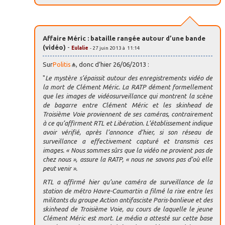
Affaire Méric : bataille rangée autour d’une bande
(vidéo)
-
Eulalie
- 27 juin 2013 à 11:14
Sur
Politis
, donc d’hier 26/06/2013 :
"
Le mystère s’épaissit autour des enregistrements vidéo de
la mort de Clément Méric. La RATP dément formellement
que les images de vidéosurveillance qui montrent la scène
de bagarre entre Clément Méric et les skinhead de
Troisième Voie proviennent de ses caméras, contrairement
à ce qu’affirment RTL et Libération. L’établissement indique
avoir vérifié, après l’annonce d’hier, si son réseau de
surveillance a effectivement capturé et transmis ces
images. « Nous sommes sûrs que la vidéo ne provient pas de
chez nous », assure la RATP, « nous ne savons pas d’où elle
peut venir ».
RTL a affirmé hier qu’une caméra de surveillance de la
station de métro Havre-Caumartin a filmé la rixe entre les
militants du groupe Action antifasciste Paris-banlieue et des
skinhead de Troisième Voie, au cours de laquelle le jeune
Clément Méric est mort. Le média a attesté sur cette base