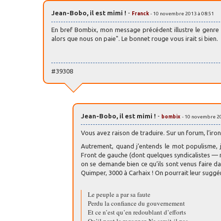
Jean-Bobo, il est mimi !
-
Franck
- 10 novembre 2013 à 08:51
En bref Bombix, mon message précédent illustre le genre de
alors que nous on paie". Le bonnet rouge vous irait si bien.
#39308
Jean-Bobo, il est mimi !
-
bombix
- 10 novembre 2
Vous avez raison de traduire. Sur un forum, l’iron
Autrement, quand j’entends le mot populisme, j
Front de gauche (dont quelques syndicalistes — m
on se demande bien ce qu’ils sont venus faire d
Quimper, 3000 à Carhaix ! On pourrait leur sugg
Le peuple a par sa faute
Perdu la confiance du gouvernement
Et ce n’est qu’en redoublant d’efforts
Qu’il peut la regagner. Ne serait-il pas