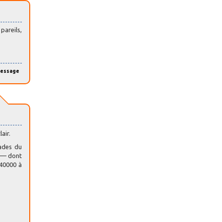
pareils,
message
air.
rades du
S — dont
 40000 à