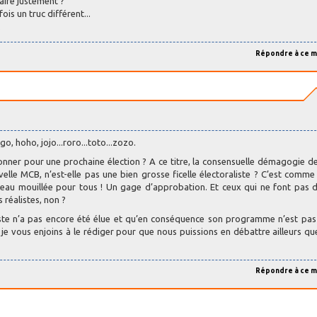
maire justement ?
is un truc différent...
.
Répondre à ce 
o, hoho, jojo...roro...toto...zozo.
ionner pour une prochaine élection ? A ce titre, la consensuelle démagogie d
lle MCB, n’est-elle pas une bien grosse ficelle électoraliste ? C’est comme
’eau mouillée pour tous ! Un gage d’approbation. Et ceux qui ne font pas d
 réalistes, non ?
iste n’a pas encore été élue et qu’en conséquence son programme n’est pas
 je vous enjoins à le rédiger pour que nous puissions en débattre ailleurs qu
Répondre à ce 