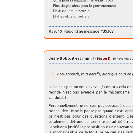
Plus simple alors pour le gouvernement
De dissoudre le peuple
Et d’en élire un autre ?
#39310 | Répond au message
#39308
Jean-Bobo, il est mimi !
-
Mister K
- 10 novembre 
« tous pourris, tous pareils, alors que nous on 
Je ne sais pas où vous avez lu / compris cela dan
monde n’est pas aveuglé par le militantisme. G
candidat ?
Personnellement, je ne suis pas persuadé qu’un
bonne idée. Je ne le pense pas quand c’est Lepelt
ce n’est pas pour des questions d’argent. C’e
totalement détruire l’ancien site aurait dû êtr
Lepeltier a justifié la proposition d’un nouveau 
la mort possible de la MCB. Je ne suis pas cert