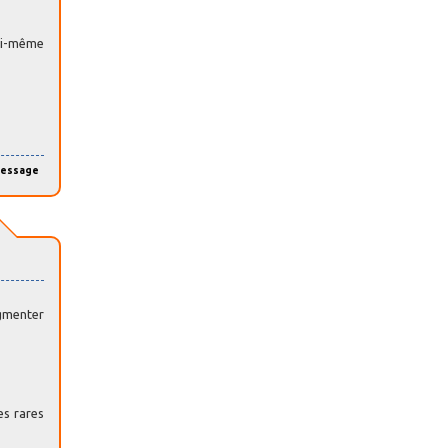
lui-même
message
ugmenter
es rares