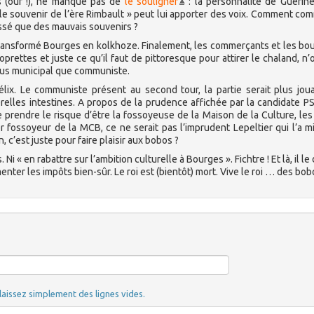
s (ouf !), ne manque pas de
le souligner
: la personnalité de Guérin
 « le souvenir de l’ère Rimbault » peut lui apporter des voix. Comment co
laissé que des mauvais souvenirs ?
s transformé Bourges en kolkhoze. Finalement, les commerçants et les bo
oprettes et juste ce qu’il faut de pittoresque pour attirer le chaland, n’
lus municipal que communiste.
Félix. Le communiste présent au second tour, la partie serait plus jou
relles intestines. A propos de la prudence affichée par la candidate PS
e prendre le risque d’être la fossoyeuse de la Maison de la Culture, le
r fossoyeur de la MCB, ce ne serait pas l’imprudent Lepeltier qui l’a m
, c’est juste pour faire plaisir aux bobos ?
 « en rabattre sur l’ambition culturelle à Bourges ». Fichtre ! Et là, il le di
nter les impôts bien-sûr. Le roi est (bientôt) mort. Vive le roi … des bob
laissez simplement des lignes vides.