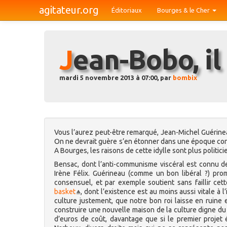
agitateur.org
Éditoriaux
Bourges & le Cher
Jean-Bobo, il
mardi 5 novembre 2013 à 07:00, par
bombix
Vous l’aurez peut-être remarqué, Jean-Michel Guérinea
On ne devrait guère s’en étonner dans une époque conf
A Bourges, les raisons de cette idylle sont plus politic
Bensac, dont l’anti-communisme viscéral est connu de
Irène Félix. Guérineau (comme un bon libéral ?) pro
consensuel, et par exemple soutient sans faillir cet
basket
, dont l’existence est au moins aussi vitale à 
culture justement, que notre bon roi laisse en ruine en
construire une nouvelle maison de la culture digne du 
d’euros de coût, davantage que si le premier projet ét