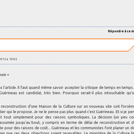
Répondre à ce 
2013 à 19:03
paie »
s l’article. Il faut quand même savoir accepter la critique de temps en temps.
uérineau est candidat, très bien. Pourquoi serait-il plus intouchable qu’
 reconstruction d’une Maison de la Culture sur un nouveau site soit forcé
ier qui le propose. Je ne le pense pas plus quand c’est Guérineau. Et si je pen
st tout simplement pour des raisons symboliques. La décision (un peu co
e assumée jusqu’au bout, y compris en terme de délai de reconstruction et d
site pour des raisons de coût... Guérineau et les communistes font planer un d
ain que ces deux objections soient recevables. Le ministère de la Culture 