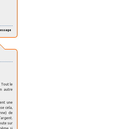
message
 Tout le
un autre
ment une
se cela,
nne) de
’argent.
oute sur
(même si