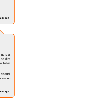
message
e ne pas
 de dire
e telles
 abouti.
e sur un
message