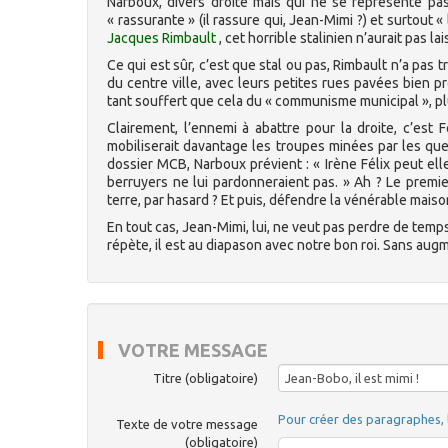
Narboux, divers droite mais qui ne se représente pa
« rassurante » (il rassure qui, Jean-Mimi ?) et surtout
Jacques Rimbault
, cet horrible stalinien n’aurait pas 
Ce qui est sûr, c’est que stal ou pas, Rimbault n’a pa
du centre ville, avec leurs petites rues pavées bien pr
tant souffert que cela du « communisme municipal », p
Clairement, l’ennemi à abattre pour la droite, c’est 
mobiliserait davantage les troupes minées par les que
dossier MCB, Narboux prévient : « Irène Félix peut ell
berruyers ne lui pardonneraient pas. » Ah ? Le premie
terre, par hasard ? Et puis, défendre la vénérable maison
En tout cas, Jean-Mimi, lui, ne veut pas perdre de temps. Ni
répète, il est au diapason avec notre bon roi. Sans augme
VOTRE MESSAGE
Titre (obligatoire)
Pour créer des paragraphes, 
Texte de votre message
(obligatoire)