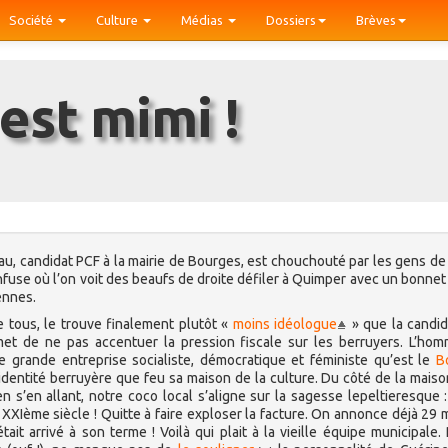
Société
Culture
Médias
Dossiers
Brèves
 est mimi !
u, candidat PCF à la mairie de Bourges, est chouchouté par les gens de 
use où l’on voit des beaufs de droite défiler à Quimper avec un bonnet
iennes.
 tous, le trouve finalement plutôt «
moins idéologue
» que la candi
met de ne pas accentuer la pression fiscale sur les berruyers. L’ho
te grande entreprise socialiste, démocratique et féministe qu’est le
B
l’identité berruyère que feu sa maison de la culture. Du côté de la maiso
 s’en allant, notre coco local s’aligne sur la sagesse lepeltieresque : 
XXIème siècle ! Quitte à faire exploser la facture. On annonce déjà 29 m
ait arrivé à son terme ! Voilà qui plait à la vieille équipe municipale.