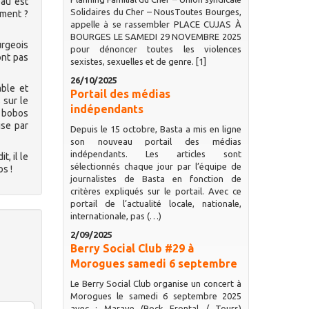
eau est
Solidaires du Cher – NousToutes Bourges,
mment ?
appelle à se rassembler PLACE CUJAS À
BOURGES LE SAMEDI 29 NOVEMBRE 2025
urgeois
pour dénoncer toutes les violences
ont pas
sexistes, sexuelles et de genre. [1]
26/10/2025
able et
Portail des médias
 sur le
indépendants
s bobos
ise par
Depuis le 15 octobre, Basta a mis en ligne
son nouveau portail des médias
indépendants. Les articles sont
t, il le
sélectionnés chaque jour par l’équipe de
os !
journalistes de Basta en fonction de
critères expliqués sur le portail. Avec ce
portail de l’actualité locale, nationale,
internationale, pas (…)
2/09/2025
Berry Social Club #29 à
Morogues samedi 6 septembre
Le Berry Social Club organise un concert à
Morogues le samedi 6 septembre 2025
avec : Marave (Rock Frontal / Tours)