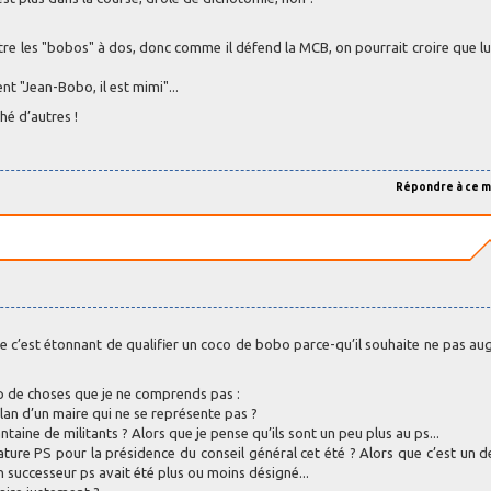
ttre les "bobos" à dos, donc comme il défend la MCB, on pourrait croire que 
nt "Jean-Bobo, il est mimi"...
hé d’autres !
Répondre à ce 
e que c’est étonnant de qualifier un coco de bobo parce-qu’il souhaite ne pas a
up de choses que je ne comprends pas :
an d’un maire qui ne se représente pas ?
taine de militants ? Alors que je pense qu’ils sont un peu plus au ps...
ture PS pour la présidence du conseil général cet été ? Alors que c’est un d
 successeur ps avait été plus ou moins désigné...