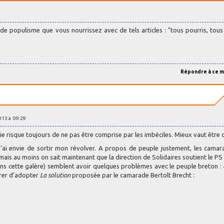
 populisme que vous nourrissez avec de tels articles : "tous pourris, tous 
Répondre à ce 
013 à 09:29
ie risque toujours de ne pas être comprise par les imbéciles. Mieux vaut être cl
’ai envie de sortir mon révolver. A propos de peuple justement, les cama
ais au moins on sait maintenant que la direction de Solidaires soutient le P
ans cette galère) semblent avoir quelques problèmes avec le peuple breton :
érer d’adopter
La solution
proposée par le camarade Bertolt Brecht :