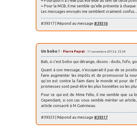
–
Pourquoi n’a t-elle pas été élue au sein de cette pri
–
Pour la MCB, il me semble qu’elle présente à chaque fo
Les messages envoyés me semblent vraiment confus..
#39317 | Répond au message
#39316
Un bobo !
-
Pierre Peyrat
- 11 novembre 2013 à 23:54
Bah, si c’est bobo qui dérange, disons : dodo, fofo, gog
Quant à son message, n’essayerait-il pas de se posit
faire augmenter les impôts et de promouvoir la nouve
qu’on est contre la faim dans le monde et pour de l
promesses sont peut-être les plus honnêtes ou les plus
Pour ce qui est de Mme Félix, il me semble que sa l
Cependant, si son cas vous semble mériter un article,
article consacré à M Guérineau.
#39323 | Répond au message
#39317