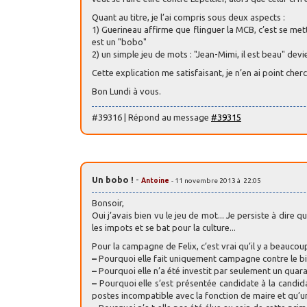
Quant au titre, je l’ai compris sous deux aspects :
1) Guerineau affirme que flinguer la MCB, c’est se me
est un "bobo"
2) un simple jeu de mots : "Jean-Mimi, il est beau" devie
Cette explication me satisfaisant, je n’en ai point cherc
Bon Lundi à vous.
#39316 | Répond au message
#39315
Un bobo !
-
Antoine
- 11 novembre 2013 à 22:05
Bonsoir,
Oui j’avais bien vu le jeu de mot... Je persiste à dir
les impots et se bat pour la culture...
Pour la campagne de Felix, c’est vrai qu’il y a beauco
–
Pourquoi elle fait uniquement campagne contre le bil
–
Pourquoi elle n’a été investit par seulement un quaran
–
Pourquoi elle s’est présentée candidate à la candida
postes incompatible avec la fonction de maire et qu’un