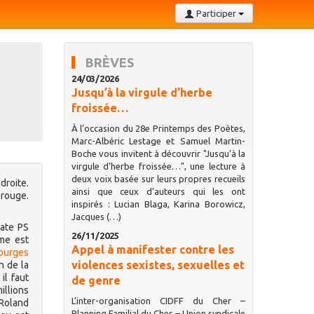
Participer
BRÈVES
24/03/2026
Jusqu’à la virgule d’herbe
froissée…
À l’occasion du 28e Printemps des Poètes,
Marc-Albéric Lestage et Samuel Martin-
Boche vous invitent à découvrir "Jusqu’à la
virgule d’herbe froissée…", une lecture à
deux voix basée sur leurs propres recueils
droite.
ainsi que ceux d’auteurs qui les ont
 rouge.
inspirés : Lucian Blaga, Karina Borowicz,
Jacques (…)
date PS
26/11/2025
mme est
Appel à manifester contre les
ourges
violences sexistes, sexuelles et
n de la
il faut
de genre
illions
L’inter-organisation CIDFF du Cher –
 Roland
Planning Familial du Cher – Union syndicale