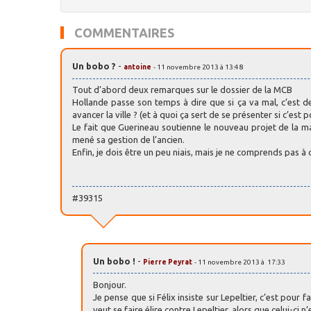
COMMENTAIRES
Un bobo ?
-
antoine
- 11 novembre 2013 à 13:48
Tout d’abord deux remarques sur le dossier de la MCB
Hollande passe son temps à dire que si ça va mal, c’est de 
avancer la ville ? (et à quoi ça sert de se présenter si c’est p
Le fait que Guerineau soutienne le nouveau projet de la ma
mené sa gestion de l’ancien.
Enfin, je dois être un peu niais, mais je ne comprends pas
#39315
Un bobo !
-
Pierre Peyrat
- 11 novembre 2013 à 17:33
Bonjour.
Je pense que si Félix insiste sur Lepeltier, c’est pour 
veut se faire élire contre Lepeltier, alors que celui-ci 