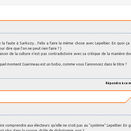
la faute à Sarkozy... Felix a faire la même chose avec Lepeltier. En quoi ça 
our dire que l’on ne peut rien faire ? )
ison de la culture n’est pas contradictoire avec sa critique de la manière do
 à quel moment Guerineau est un bobo, comme vous l’annoncez dans le titre ?
Répondre à ce 
faire comprendre aux électeurs qu’elle ne croit pas au "système" Lepeltier. En gr
n’est plus dans la course, drôle de dichotomie, non ?