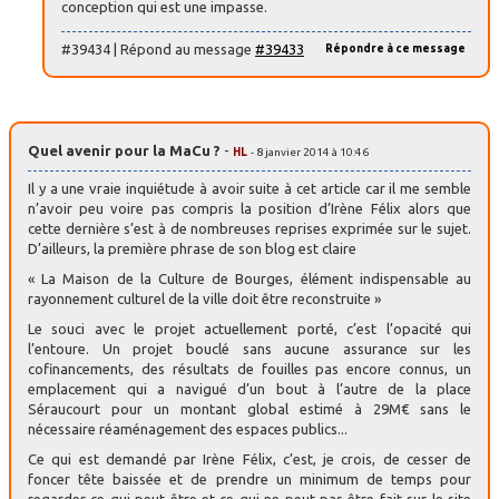
conception qui est une impasse.
#39434 | Répond au message
#39433
Répondre à ce message
Quel avenir pour la MaCu ?
-
HL
- 8 janvier 2014 à 10:46
Il y a une vraie inquiétude à avoir suite à cet article car il me semble
n’avoir peu voire pas compris la position d’Irène Félix alors que
cette dernière s’est à de nombreuses reprises exprimée sur le sujet.
D’ailleurs, la première phrase de son blog est claire
« La Maison de la Culture de Bourges, élément indispensable au
rayonnement culturel de la ville doit être reconstruite »
Le souci avec le projet actuellement porté, c’est l’opacité qui
l’entoure. Un projet bouclé sans aucune assurance sur les
cofinancements, des résultats de fouilles pas encore connus, un
emplacement qui a navigué d’un bout à l’autre de la place
Séraucourt pour un montant global estimé à 29M€ sans le
nécessaire réaménagement des espaces publics...
Ce qui est demandé par Irène Félix, c’est, je crois, de cesser de
foncer tête baissée et de prendre un minimum de temps pour