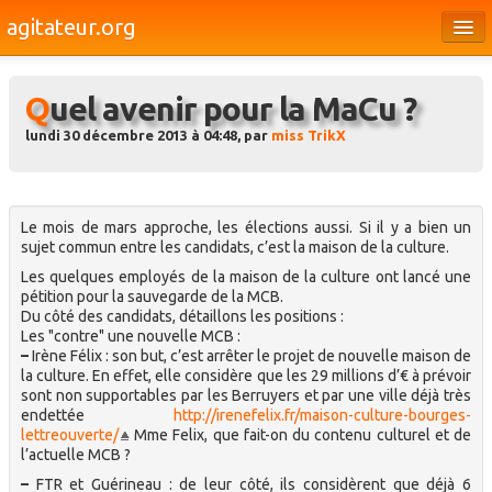
agitateur.org
Éditoriaux
Quel avenir pour la MaCu ?
Bourges & le Cher
lundi 30 décembre 2013 à 04:48, par
miss TrikX
Société
Culture
Le mois de mars approche, les élections aussi. Si il y a bien un
Médias
sujet commun entre les candidats, c’est la maison de la culture.
Les quelques employés de la maison de la culture ont lancé une
Dossiers
pétition pour la sauvegarde de la MCB.
Du côté des candidats, détaillons les positions :
Brèves
Les "contre" une nouvelle MCB :
–
Irène Félix : son but, c’est arrêter le projet de nouvelle maison de
la culture. En effet, elle considère que les 29 millions d’€ à prévoir
sont non supportables par les Berruyers et par une ville déjà très
endettée
http://irenefelix.fr/maison-culture-bourges-
lettreouverte/
Mme Felix, que fait-on du contenu culturel et de
l’actuelle MCB ?
–
FTR et Guérineau : de leur côté, ils considèrent que déjà 6