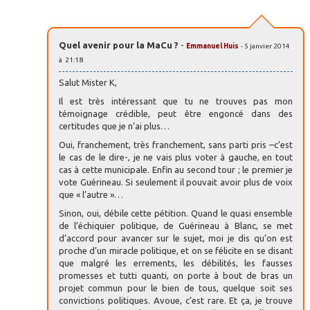
Quel avenir pour la MaCu ?
-
Emmanuel Huis
- 5 janvier 2014
à 21:18
Salut Mister K,
Il est très intéressant que tu ne trouves pas mon
témoignage crédible, peut être engoncé dans des
certitudes que je n’ai plus…
Oui, franchement, très franchement, sans parti pris –c’est
le cas de le dire-, je ne vais plus voter à gauche, en tout
cas à cette municipale. Enfin au second tour ; le premier je
vote Guérineau. Si seulement il pouvait avoir plus de voix
que « l’autre »…
Sinon, oui, débile cette pétition. Quand le quasi ensemble
de l’échiquier politique, de Guérineau à Blanc, se met
d’accord pour avancer sur le sujet, moi je dis qu’on est
proche d’un miracle politique, et on se félicite en se disant
que malgré les errements, les débilités, les fausses
promesses et tutti quanti, on porte à bout de bras un
projet commun pour le bien de tous, quelque soit ses
convictions politiques. Avoue, c’est rare. Et ça, je trouve