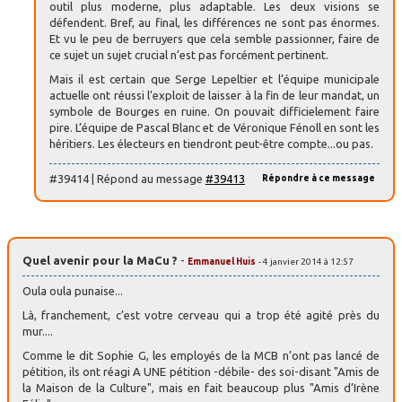
outil plus moderne, plus adaptable. Les deux visions se
défendent. Bref, au final, les différences ne sont pas énormes.
Et vu le peu de berruyers que cela semble passionner, faire de
ce sujet un sujet crucial n’est pas forcément pertinent.
Mais il est certain que Serge Lepeltier et l’équipe municipale
actuelle ont réussi l’exploit de laisser à la fin de leur mandat, un
symbole de Bourges en ruine. On pouvait difficielement faire
pire. L’équipe de Pascal Blanc et de Véronique Fénoll en sont les
héritiers. Les électeurs en tiendront peut-être compte...ou pas.
#39414 | Répond au message
#39413
Répondre à ce message
Quel avenir pour la MaCu ?
-
Emmanuel Huis
- 4 janvier 2014 à 12:57
Oula oula punaise...
Là, franchement, c’est votre cerveau qui a trop été agité près du
mur....
Comme le dit Sophie G, les employés de la MCB n’ont pas lancé de
pétition, ils ont réagi A UNE pétition -débile- des soi-disant "Amis de
la Maison de la Culture", mais en fait beaucoup plus "Amis d’Irène