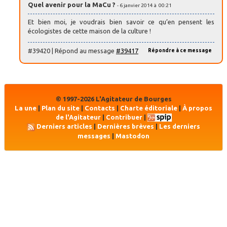
Quel avenir pour la MaCu ?
- 6 janvier 2014 à 00:21
Et bien moi, je voudrais bien savoir ce qu’en pensent les
écologistes de cette maison de la culture !
#39420 | Répond au message
#39417
Répondre à ce message
© 1997-2026 L'Agitateur de Bourges
La une
|
Plan du site
|
Contacts
|
Charte éditoriale
|
À propos
de l'Agitateur
|
Contribuer
|
Derniers articles
|
Dernières brèves
|
Les derniers
messages
|
Mastodon