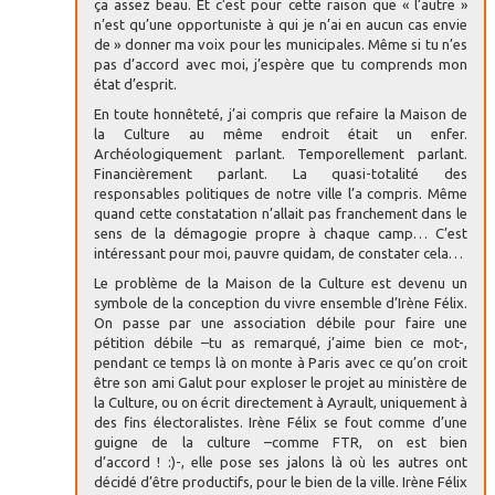
ça assez beau. Et c’est pour cette raison que « l’autre »
n’est qu’une opportuniste à qui je n’ai en aucun cas envie
de » donner ma voix pour les municipales. Même si tu n’es
pas d’accord avec moi, j’espère que tu comprends mon
état d’esprit.
En toute honnêteté, j’ai compris que refaire la Maison de
la Culture au même endroit était un enfer.
Archéologiquement parlant. Temporellement parlant.
Financièrement parlant. La quasi-totalité des
responsables politiques de notre ville l’a compris. Même
quand cette constatation n’allait pas franchement dans le
sens de la démagogie propre à chaque camp… C’est
intéressant pour moi, pauvre quidam, de constater cela…
Le problème de la Maison de la Culture est devenu un
symbole de la conception du vivre ensemble d’Irène Félix.
On passe par une association débile pour faire une
pétition débile –tu as remarqué, j’aime bien ce mot-,
pendant ce temps là on monte à Paris avec ce qu’on croit
être son ami Galut pour exploser le projet au ministère de
la Culture, ou on écrit directement à Ayrault, uniquement à
des fins électoralistes. Irène Félix se fout comme d’une
guigne de la culture –comme FTR, on est bien
d’accord ! :)-, elle pose ses jalons là où les autres ont
décidé d’être productifs, pour le bien de la ville. Irène Félix