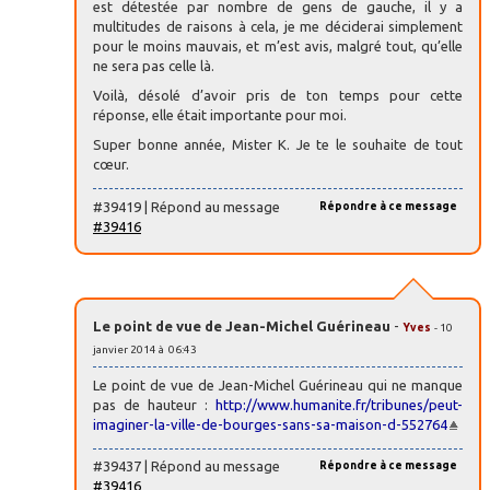
est détestée par nombre de gens de gauche, il y a
multitudes de raisons à cela, je me déciderai simplement
pour le moins mauvais, et m’est avis, malgré tout, qu’elle
ne sera pas celle là.
Voilà, désolé d’avoir pris de ton temps pour cette
réponse, elle était importante pour moi.
Super bonne année, Mister K. Je te le souhaite de tout
cœur.
#39419 | Répond au message
Répondre à ce message
#39416
Le point de vue de Jean-Michel Guérineau
-
Yves
- 10
janvier 2014 à 06:43
Le point de vue de Jean-Michel Guérineau qui ne manque
pas de hauteur :
http://www.humanite.fr/tribunes/peut-
imaginer-la-ville-de-bourges-sans-sa-maison-d-552764
#39437 | Répond au message
Répondre à ce message
#39416