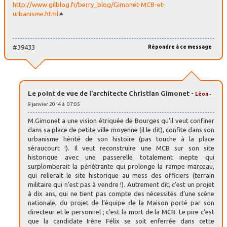
http://www.gilblog.fr/berry_blog/Gimonet-MCB-et-
urbanisme.html
#39433
Répondre à ce message
Le point de vue de l’architecte Christian Gimonet
-
Léon
-
9 janvier 2014 à 07:05
M.Gimonet a une vision étriquée de Bourges qu’il veut confiner
dans sa place de petite ville moyenne (il le dit), confite dans son
urbanisme hérité de son histoire (pas touche à la place
séraucourt !). Il veut reconstruire une MCB sur son site
historique avec une passerelle totalement inepte qui
surplomberait la pénétrante qui prolonge la rampe marceau,
qui relierait le site historique au mess des officiers (terrain
militaire qui n’est pas à vendre !). Autrement dit, c’est un projet
à dix ans, qui ne tient pas compte des nécessités d’une scène
nationale, du projet de l’équipe de la Maison porté par son
directeur et le personnel ; c’est la mort de la MCB. Le pire c’est
que la candidate Irène Félix se soit enferrée dans cette