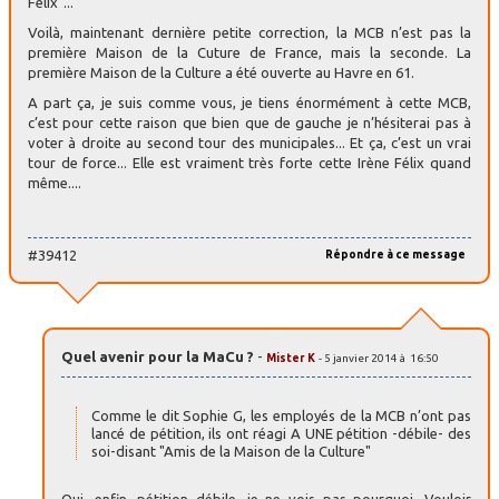
Félix"...
Voilà, maintenant dernière petite correction, la MCB n’est pas la
première Maison de la Cuture de France, mais la seconde. La
première Maison de la Culture a été ouverte au Havre en 61.
A part ça, je suis comme vous, je tiens énormément à cette MCB,
c’est pour cette raison que bien que de gauche je n’hésiterai pas à
voter à droite au second tour des municipales... Et ça, c’est un vrai
tour de force... Elle est vraiment très forte cette Irène Félix quand
même....
#39412
Répondre à ce message
Quel avenir pour la MaCu ?
-
Mister K
- 5 janvier 2014 à 16:50
Comme le dit Sophie G, les employés de la MCB n’ont pas
lancé de pétition, ils ont réagi A UNE pétition -débile- des
soi-disant "Amis de la Maison de la Culture"
Oui, enfin, pétition débile, je ne vois pas pourquoi. Vouloir