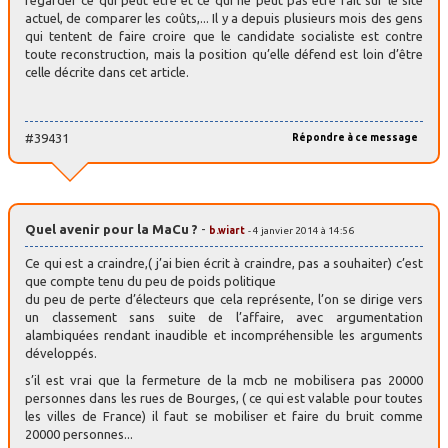
regarder ce qui peut être et ce qui ne peut pas être fait sur le site
actuel, de comparer les coûts,... Il y a depuis plusieurs mois des gens
qui tentent de faire croire que le candidate socialiste est contre
toute reconstruction, mais la position qu’elle défend est loin d’être
celle décrite dans cet article.
#39431
Répondre à ce message
Quel avenir pour la MaCu ?
-
b.wiart
- 4 janvier 2014 à 14:56
Ce qui est a craindre,( j’ai bien écrit à craindre, pas a souhaiter) c’est
que compte tenu du peu de poids politique
du peu de perte d’électeurs que cela représente, l’on se dirige vers
un classement sans suite de l’affaire, avec argumentation
alambiquées rendant inaudible et incompréhensible les arguments
développés.
s’il est vrai que la fermeture de la mcb ne mobilisera pas 20000
personnes dans les rues de Bourges, ( ce qui est valable pour toutes
les villes de France) il faut se mobiliser et faire du bruit comme
20000 personnes...