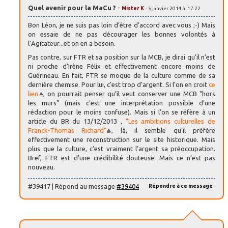
Quel avenir pour la MaCu ?
-
Mister K
- 5 janvier 2014 à 17:22
Bon Léon, je ne suis pas loin d’être d’accord avec vous ;-) Mais
on essaie de ne pas décourager les bonnes volontés à
l’Agitateur...et on en a besoin.
Pas contre, sur FTR et sa position sur la MCB, je dirai qu’il n’est
ni proche d’Irène Félix et effectivement encore moins de
Guérineau. En fait, FTR se moque de la culture comme de sa
dernière chemise. Pour lui, c’est trop d’argent. Si l’on en croit
ce
lien
, on pourrait penser qu’il veut conserver une MCB "hors
les murs" (mais c’est une interprétation possible d’une
rédaction pour le moins confuse). Mais si l’on se réfère à un
article du BR du 13/12/2013 ,
"Les ambitions culturelles de
Franck-Thomas Richard"
, là, il semble qu’il préfère
effectivement une reconstruction sur le site historique. Mais
plus que la culture, c’est vraiment l’argent sa préoccupation.
Bref, FTR est d’une crédibilité douteuse. Mais ce n’est pas
nouveau.
#39417 | Répond au message
#39404
Répondre à ce message