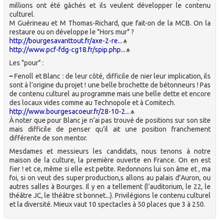
millions ont été gâchés et ils veulent développer le contenu
culturel.
M Guérineau et M Thomas-Richard, que fait-on de la MCB. On la
restaure ou on développe le "Hors mur" ?
http://bourgesavanttout.fr/axe-2-re...
http://www.pcf-fdg-cg18.fr/spip.php...
Les "pour" :
–
Fenoll et Blanc : de leur côté, difficile de nier leur implication, ils
sont à l’origine du projet ! une belle brochette de bétonneurs ! Pas
de contenu culturel au programme mais une belle dette et encore
des locaux vides comme au Technopole et à Comitech.
http://www.bourgesacoeur.fr/28-10-2...
À noter que pour Blanc je n’ai pas trouvé de positions sur son site
mais difficile de penser qu’il ait une position franchement
différente de son mentor.
Mesdames et messieurs les candidats, nous tenons à notre
maison de la culture, la première ouverte en France. On en est
fier ! et ce, même si elle est petite. Redonnons lui son âme et , ma
foi, si on veut des super production,s allons au palais d’Auron, ou
autres salles à Bourges. Il y en a tellement (l’auditorium, le 22, le
théâtre JC, le théâtre st bonnet...). Privilégions le contenu culturel
et la diversité. Mieux vaut 10 spectacles à 50 places que 3 à 250.