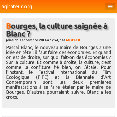
agitateur.org
Éditoriaux
Bourges, la culture saignée à
Bourges & le Cher
Blanc ?
Société
jeudi 11 septembre 2014 à 12:54, par
Mister K
Culture
Pascal Blanc, le nouveau maire de Bourges a une
idée en tête : il faut faire des économies. Et quand
Médias
on est de droite, sur quoi fait-on des économies ?
Sur la culture. Et comme à droite, la culture, c’est
Dossiers
comme la confiture hé bien, on l’étale. Pour
l’instant, le Festival International du Film
Brèves
Écologique (FIFE) et la Biennale d’Art
Contemporain sont les deux premières
manifestations à se faire étaler par le maire de
Bourges. D’autres pourraient suivre. Blanc a les
crocs.