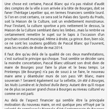
Une chose est certaine, Pascal Blanc qui n’a pas réalisé d’audit
des comptes de la ville à son arrivée à la tête de Bourges, doit se
faner l’héritage Lepeltier qui, en termes financiers semble lourd.
Si l’on en croit certains, ce sera soit le Palais des Sports du Prado,
soit la Maison de la Culture, soit un endettement monstrueux.
Pour l’instant, la culture sportive a pris nettement le dessus, la
Maison de la Culture semblant dans les limbes...mais la rentrée va
certainement remettre le sujet sur le tapis à l’occasion d’un
prochain conseil municipal. Même à droite, ça grince. Bon, bien sûr,
ce ne sont les soutiens godillots de Pascal Blanc qui l’ouvrent,
mais les recalés de droite de mai 2014.
Il faut dire qu’au delà de la qualité de ces deux manifestations,
c’est surtout le principe qui choque. Tout semble se décider sans
la moindre concertation, Pascal Blanc utilisant son droit divin de
maire de Bourges pour faire la pluie et le beau temps. Le
Printemps (de Bourges) n’a pas de souci à se faire, le nouveau
maire aime y déambuler muni de son pass VIP. Blanc, maire
souverain ? Seraient également sur la sellette,
Un été à Bourges
,
les Nuits Lumière
et
le festival Bulle Berry
. Autant dire qu’il risque
ne de plus se passer grand chose à Bourges au niveau culturel vu
comme on est parti.
Au delà de l’aspect financier qui semble être la principale
motivation du nouveau maire, on est quelque peu effrayé par la