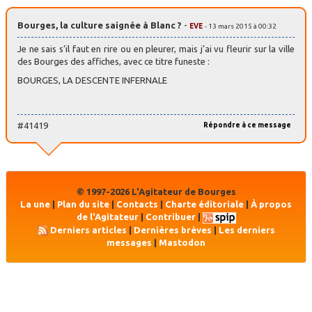
Bourges, la culture saignée à Blanc ?
-
EVE
- 13 mars 2015 à 00:32
Je ne sais s’il faut en rire ou en pleurer, mais j’ai vu fleurir sur la ville
des Bourges des affiches, avec ce titre funeste :
BOURGES, LA DESCENTE INFERNALE
#41419
Répondre à ce message
© 1997-2026 L'Agitateur de Bourges
La une
|
Plan du site
|
Contacts
|
Charte éditoriale
|
À propos
de l'Agitateur
|
Contribuer
|
Derniers articles
|
Dernières brèves
|
Les derniers
messages
|
Mastodon