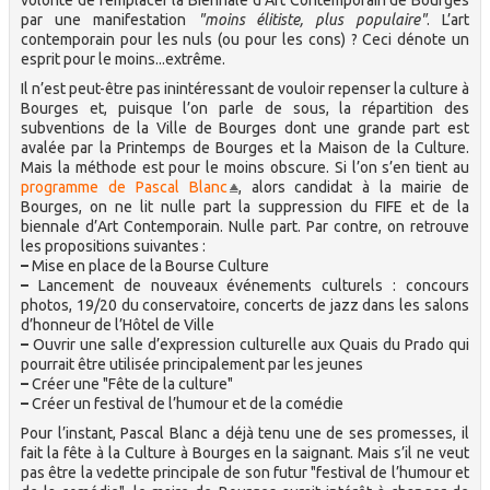
volonté de remplacer la Biennale d’Art Contemporain de Bourges
par une manifestation
"moins élitiste, plus populaire"
. L’art
contemporain pour les nuls (ou pour les cons) ? Ceci dénote un
esprit pour le moins...extrême.
Il n’est peut-être pas inintéressant de vouloir repenser la culture à
Bourges et, puisque l’on parle de sous, la répartition des
subventions de la Ville de Bourges dont une grande part est
avalée par la Printemps de Bourges et la Maison de la Culture.
Mais la méthode est pour le moins obscure. Si l’on s’en tient au
programme de Pascal Blanc
, alors candidat à la mairie de
Bourges, on ne lit nulle part la suppression du FIFE et de la
biennale d’Art Contemporain. Nulle part. Par contre, on retrouve
les propositions suivantes :
–
Mise en place de la Bourse Culture
–
Lancement de nouveaux événements culturels : concours
photos, 19/20 du conservatoire, concerts de jazz dans les salons
d’honneur de l’Hôtel de Ville
–
Ouvrir une salle d’expression culturelle aux Quais du Prado qui
pourrait être utilisée principalement par les jeunes
–
Créer une "Fête de la culture"
–
Créer un festival de l’humour et de la comédie
Pour l’instant, Pascal Blanc a déjà tenu une de ses promesses, il
fait la fête à la Culture à Bourges en la saignant. Mais s’il ne veut
pas être la vedette principale de son futur "festival de l’humour et