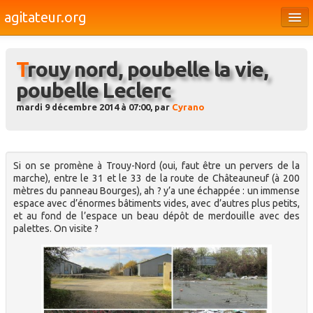
agitateur.org
Éditoriaux
Trouy nord, poubelle la vie,
Bourges & le Cher
poubelle Leclerc
Société
mardi 9 décembre 2014 à 07:00, par
Cyrano
Culture
Médias
Si on se promène à Trouy-Nord (oui, faut être un pervers de la
Dossiers
marche), entre le 31 et le 33 de la route de Châteauneuf (à 200
mètres du panneau Bourges), ah ? y’a une échappée : un immense
espace avec d’énormes bâtiments vides, avec d’autres plus petits,
Brèves
et au fond de l’espace un beau dépôt de merdouille avec des
palettes. On visite ?