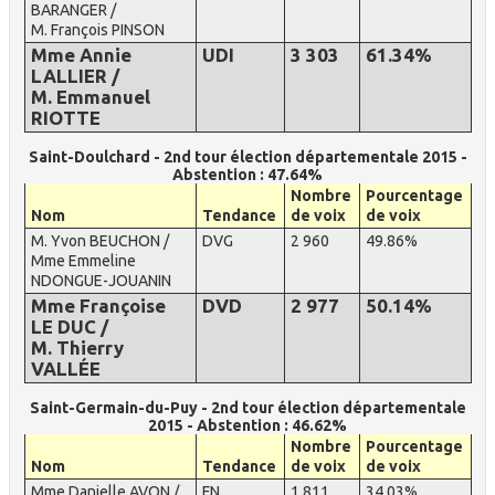
BARANGER /
M. François PINSON
Mme Annie
UDI
3 303
61.34%
LALLIER /
M. Emmanuel
RIOTTE
Saint-Doulchard - 2nd tour élection départementale 2015 -
Abstention : 47.64%
Nombre
Pourcentage
Nom
Tendance
de voix
de voix
M. Yvon BEUCHON /
DVG
2 960
49.86%
Mme Emmeline
NDONGUE-JOUANIN
Mme Françoise
DVD
2 977
50.14%
LE DUC /
M. Thierry
VALLÉE
Saint-Germain-du-Puy - 2nd tour élection départementale
2015 - Abstention : 46.62%
Nombre
Pourcentage
Nom
Tendance
de voix
de voix
Mme Danielle AVON /
FN
1 811
34.03%