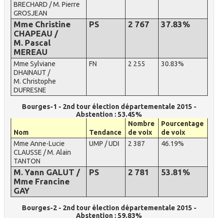
BRECHARD / M. Pierre
GROSJEAN
Mme Christine
PS
2 767
37.83%
CHAPEAU /
M. Pascal
MEREAU
Mme Sylviane
FN
2 255
30.83%
DHAINAUT /
M. Christophe
DUFRESNE
Bourges-1 - 2nd tour élection départementale 2015 -
Abstention : 53.45%
Nombre
Pourcentage
Nom
Tendance
de voix
de voix
Mme Anne-Lucie
UMP / UDI
2 387
46.19%
CLAUSSE / M. Alain
TANTON
M. Yann GALUT /
PS
2 781
53.81%
Mme Francine
GAY
Bourges-2 - 2nd tour élection départementale 2015 -
Abstention : 59.83%