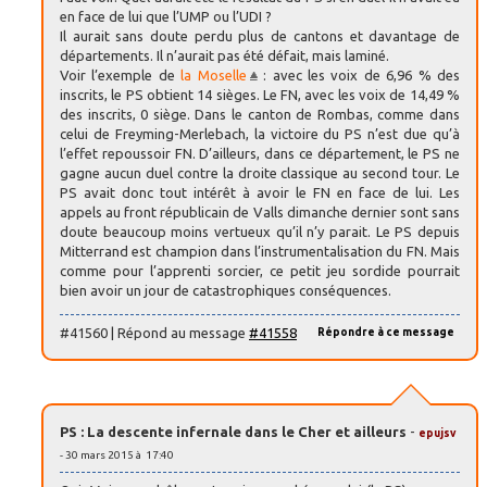
en face de lui que l’UMP ou l’UDI ?
Il aurait sans doute perdu plus de cantons et davantage de
départements. Il n’aurait pas été défait, mais laminé.
Voir l’exemple de
la Moselle
: avec les voix de 6,96 % des
inscrits, le PS obtient 14 sièges. Le FN, avec les voix de 14,49 %
des inscrits, 0 siège. Dans le canton de Rombas, comme dans
celui de Freyming-Merlebach, la victoire du PS n’est due qu’à
l’effet repoussoir FN. D’ailleurs, dans ce département, le PS ne
gagne aucun duel contre la droite classique au second tour. Le
PS avait donc tout intérêt à avoir le FN en face de lui. Les
appels au front républicain de Valls dimanche dernier sont sans
doute beaucoup moins vertueux qu’il n’y parait. Le PS depuis
Mitterrand est champion dans l’instrumentalisation du FN. Mais
comme pour l’apprenti sorcier, ce petit jeu sordide pourrait
bien avoir un jour de catastrophiques conséquences.
#41560 | Répond au message
#41558
Répondre à ce message
PS : La descente infernale dans le Cher et ailleurs
-
epujsv
- 30 mars 2015 à 17:40