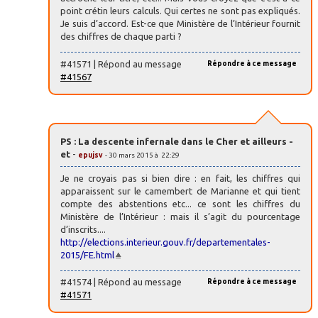
point crétin leurs calculs. Qui certes ne sont pas expliqués.
Je suis d’accord. Est-ce que Ministère de l’Intérieur fournit
des chiffres de chaque parti ?
#41571 | Répond au message
Répondre à ce message
#41567
PS : La descente infernale dans le Cher et ailleurs -
et
-
epujsv
- 30 mars 2015 à 22:29
Je ne croyais pas si bien dire : en fait, les chiffres qui
apparaissent sur le camembert de Marianne et qui tient
compte des abstentions etc... ce sont les chiffres du
Ministère de l’Intérieur : mais il s’agit du pourcentage
d’inscrits....
http://elections.interieur.gouv.fr/departementales-
2015/FE.html
#41574 | Répond au message
Répondre à ce message
#41571