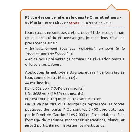
PS : La descente infernale dans le Cher et ailleurs -
et Marianne en chute
-
Cyrano
- 30 mars 2015 à 23:03
Leurs calculs ne sont pas crétins, ils suffit de recopier, mais
ce qui est crétin et mensonger, je maintiens c’est de
présenter ça ainsi :
«
En additionnant tous ces "invisibles", on tient là le
"premier parti de France"...
»
–
et de nous présenter ça comme une révélation pascale
offerte à ses lecteurs.
Appliquons la méthode à Bourges et ses 4 cantons (au 2e
tour, comme le fait Marianne) :
44.658 inscrits.
PS : 8.662 voix (19,4% des inscrits).
UD : 8688 voix (19,5% des inscrits).
et c’est tout, puisque les autres sont éliminés.
On ve va pas dire qu’à Bourges ça représente les forces
politiques des partis ? Où sont les 2.400 voix obtenues
par le Front de Gauche ? Les 2.000 du Front National ? Le
fromage de Marianne montrerait abstentions, blancs, et
juste 2 partis. Bin non, Bourges, ce n’est pas ça.