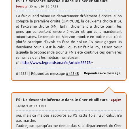
PS : La descente infernale dans le Cher et ailleurs
-
bombix
- 30 mars 2015 à 07:51
Ca fait quand même un département drôlement à droite, si on
compte la première droite (UMP/UDI), la deuxième droite (PS),
et l’extrême droite (FN). Enfin drôlement à droite parmi les
gens qui consentent encore à voter et qui sont maintenant
minoritaires. L’exemple de Vierzon montre en outre que c’est
plutôt pratique d’avoir en face de soi un FN pour gagner un
deuxième tour. C’est le calcul qu’avait fait le PS, raison pour
laquelle la propagande pour le FN a été continue ces dernières
semaines dans les médias mainstream.
cf :
http://www.legrandsoir.info/article28278
#41554 | Répond au message
#41548
Répondre à ce message
PS : La descente infernale dans le Cher et ailleurs
-
epujsv
- 30 mars 2015 à 11:34
oui, mais ça n’a pas rapporté au PS cette fois : leur calcul n’a
pas marché.
L’autre jour quelqu’un me demandait si le département du Cher