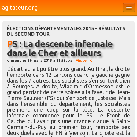
agitateur.org
Éditoriaux
ÉLECTIONS DÉPARTEMENTALES 2015 - RÉSULTATS
Bourges & le Cher
DU SECOND TOUR
PS : La descente infernale
Société
dans le Cher et ailleurs
Culture
dimanche 29 mars 2015 à 21:53, par
Mister K
Médias
L’écart aurait pu être plus grand. Au final, la droite
l’emporte dans 12 cantons quand la gauche gagne
Dossiers
dans les 7 autres. Les socialistes s’en sortent bien
à Bourges. A droite, Wladimir d’Ormesson est le
Brèves
grand perdant de cette soirée à la faveur de Jean-
Pierre Saulnier (PS) qui s’en sort de justesse. Mais
dans l’ensemble du département, les socialistes
prennent une coup sur la tête. La descente
infernale commence pour le PS. Le Front de
Gauche qui avait pris une grande claque à Saint-
Germain-du-Puy au premier tour, remporte ses
deux duels avec le FN à Vierzon. La droite est la