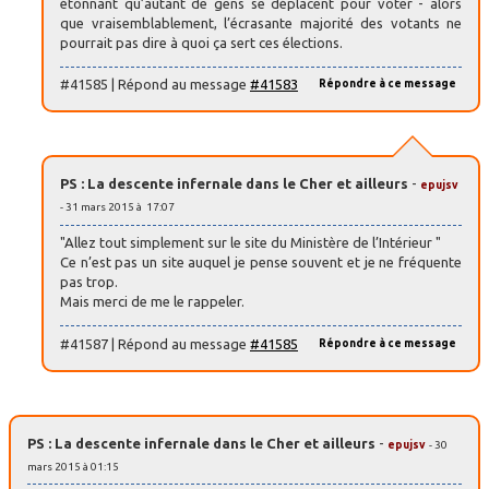
étonnant qu’autant de gens se déplacent pour voter - alors
que vraisemblablement, l’écrasante majorité des votants ne
pourrait pas dire à quoi ça sert ces élections.
#41585 | Répond au message
#41583
Répondre à ce message
PS : La descente infernale dans le Cher et ailleurs
-
epujsv
- 31 mars 2015 à 17:07
"Allez tout simplement sur le site du Ministère de l’Intérieur "
Ce n’est pas un site auquel je pense souvent et je ne fréquente
pas trop.
Mais merci de me le rappeler.
#41587 | Répond au message
#41585
Répondre à ce message
PS : La descente infernale dans le Cher et ailleurs
-
epujsv
- 30
mars 2015 à 01:15