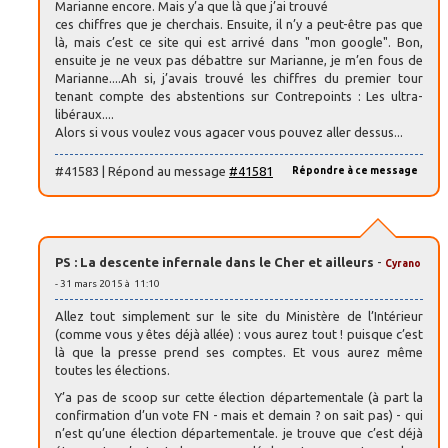
Marianne encore. Mais y’a que là que j’ai trouvé
ces chiffres que je cherchais. Ensuite, il n’y a peut-être pas que
là, mais c’est ce site qui est arrivé dans "mon google". Bon,
ensuite je ne veux pas débattre sur Marianne, je m’en fous de
Marianne....Ah si, j’avais trouvé les chiffres du premier tour
tenant compte des abstentions sur Contrepoints : Les ultra-
libéraux....
Alors si vous voulez vous agacer vous pouvez aller dessus...
#41583 | Répond au message
#41581
Répondre à ce message
PS : La descente infernale dans le Cher et ailleurs
-
Cyrano
- 31 mars 2015 à 11:10
Allez tout simplement sur le site du Ministère de l’Intérieur
(comme vous y êtes déjà allée) : vous aurez tout ! puisque c’est
là que la presse prend ses comptes. Et vous aurez même
toutes les élections.
Y’a pas de scoop sur cette élection départementale (à part la
confirmation d’un vote FN - mais et demain ? on sait pas) - qui
n’est qu’une élection départementale. je trouve que c’est déjà