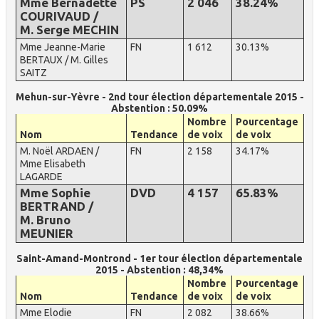
Mme Bernadette
PS
2 046
38.24%
COURIVAUD /
M. Serge MECHIN
Mme Jeanne-Marie
FN
1 612
30.13%
BERTAUX / M. Gilles
SAITZ
Mehun-sur-Yèvre - 2nd tour élection départementale 2015 -
Abstention : 50.09%
Nombre
Pourcentage
Nom
Tendance
de voix
de voix
M. Noël ARDAEN /
FN
2 158
34.17%
Mme Elisabeth
LAGARDE
Mme Sophie
DVD
4 157
65.83%
BERTRAND /
M. Bruno
MEUNIER
Saint-Amand-Montrond - 1er tour élection départementale
2015 - Abstention : 48,34%
Nombre
Pourcentage
Nom
Tendance
de voix
de voix
Mme Elodie
FN
2 082
38.66%