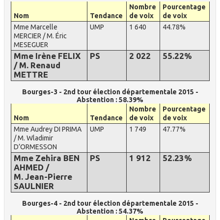
Nombre
Pourcentage
Nom
Tendance
de voix
de voix
Mme Marcelle
UMP
1 640
44.78%
MERCIER / M. Éric
MESEGUER
Mme Irène FELIX
PS
2 022
55.22%
/ M. Renaud
METTRE
Bourges-3 - 2nd tour élection départementale 2015 -
Abstention : 58.39%
Nombre
Pourcentage
Nom
Tendance
de voix
de voix
Mme Audrey DI PRIMA
UMP
1 749
47.77%
/ M. Wladimir
D’ORMESSON
Mme Zehira BEN
PS
1 912
52.23%
AHMED /
M. Jean-Pierre
SAULNIER
Bourges-4 - 2nd tour élection départementale 2015 -
Abstention : 54.37%