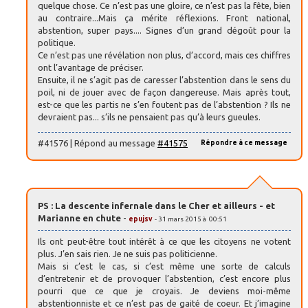
quelque chose. Ce n’est pas une gloire, ce n’est pas la fête, bien
au contraire...Mais ça mérite réflexions. Front national,
abstention, super pays.... Signes d’un grand dégoût pour la
politique.
Ce n’est pas une révélation non plus, d’accord, mais ces chiffres
ont l’avantage de préciser.
Ensuite, il ne s’agit pas de caresser l’abstention dans le sens du
poil, ni de jouer avec de façon dangereuse. Mais après tout,
est-ce que les partis ne s’en foutent pas de l’abstention ? Ils ne
devraient pas... s’ils ne pensaient pas qu’à leurs gueules.
#41576 | Répond au message
#41575
Répondre à ce message
PS : La descente infernale dans le Cher et ailleurs - et
Marianne en chute
-
epujsv
- 31 mars 2015 à 00:51
Ils ont peut-être tout intérêt à ce que les citoyens ne votent
plus. J’en sais rien. Je ne suis pas politicienne.
Mais si c’est le cas, si c’est même une sorte de calculs
d’entretenir et de provoquer l’abstention, c’est encore plus
pourri que ce que je croyais. Je deviens moi-même
abstentionniste et ce n’est pas de gaité de coeur. Et j’imagine