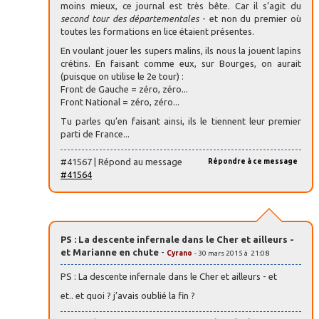
moins mieux, ce journal est très bête. Car il s’agit du
second tour des départementales
- et non du premier où
toutes les formations en lice étaient présentes.
En voulant jouer les supers malins, ils nous la jouent lapins
crétins. En faisant comme eux, sur Bourges, on aurait
(puisque on utilise le 2e tour) :
Front de Gauche = zéro, zéro...
Front National = zéro, zéro...
Tu parles qu’en faisant ainsi, ils le tiennent leur premier
parti de France...
#41567 | Répond au message
Répondre à ce message
#41564
PS : La descente infernale dans le Cher et ailleurs -
et Marianne en chute
-
Cyrano
- 30 mars 2015 à 21:08
PS : La descente infernale dans le Cher et ailleurs - et
et.. et quoi ? j’avais oublié la fin ?