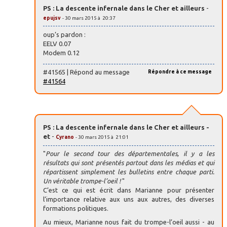
PS : La descente infernale dans le Cher et ailleurs
-
epujsv
- 30 mars 2015 à 20:37
oup’s pardon :
EELV 0.07
Modem 0.12
#41565 | Répond au message
Répondre à ce message
#41564
PS : La descente infernale dans le Cher et ailleurs -
et
-
Cyrano
- 30 mars 2015 à 21:01
"
Pour le second tour des départementales, il y a les
résultats qui sont présentés partout dans les médias et qui
répartissent simplement les bulletins entre chaque parti.
Un véritable trompe-l’oeil !
"
C’est ce qui est écrit dans Marianne pour présenter
l’importance relative aux uns aux autres, des diverses
formations politiques.
Au mieux, Marianne nous fait du trompe-l’oeil aussi - au