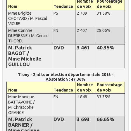
Nombre
Pourcentage
Nom
Tendance
de voix
de voix
Mme Brigitte
PS
2 709
31.58%
CHOTARD / M. Pascal
VIGUIE
Mme Corinne
FN
2 407
28.06%
DUFRESNE / M. Gérard
THOREL
M. Patrick
DVD
3 461
40.35%
BAGOT /
Mme Michelle
GUILLOU
Trouy - 2nd tour élection départementale 2015 -
Abstention : 47.36%
Nombre
Pourcentage
Nom
Tendance
de voix
de voix
Mme Monique
FN
1 848
33.35%
BATTAVOINE /
M. Christophe
ORANGE
M. Patrick
DVD
3 693
66.65%
BARNIER /
Mme Corinne