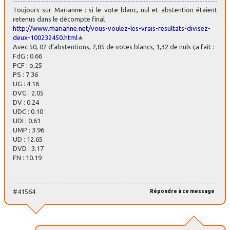
Toujours sur Marianne : si le vote blanc, nul et abstention étaient
retenus dans le décompte final
http://www.marianne.net/vous-voulez-les-vrais-resultats-divisez-
deux-100232450.html
Avec 50, 02 d’abstentions, 2,85 de votes blancs, 1,32 de nuls ça fait :
FdG : 0.66
PCF : o,25
PS : 7.36
UG : 4.16
DVG : 2.05
DV : 0.24
UDC : 0.10
UDI : 0.61
UMP : 3.96
UD : 12.65
DVD : 3.17
FN : 10.19
#41564
Répondre à ce message