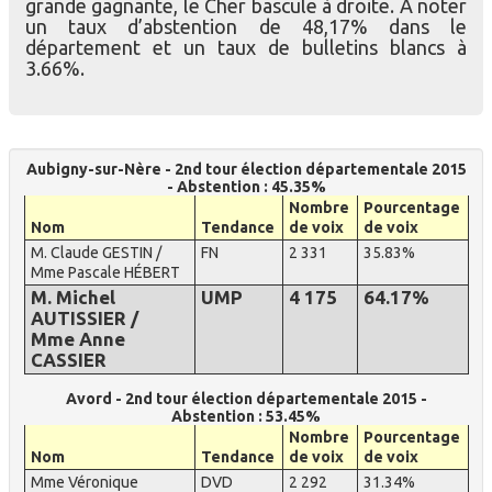
grande gagnante, le Cher bascule à droite. A noter
un taux d’abstention de 48,17% dans le
département et un taux de bulletins blancs à
3.66%.
Aubigny-sur-Nère - 2nd tour élection départementale 2015
- Abstention : 45.35%
Nombre
Pourcentage
Nom
Tendance
de voix
de voix
M. Claude GESTIN /
FN
2 331
35.83%
Mme Pascale HÉBERT
M. Michel
UMP
4 175
64.17%
AUTISSIER /
Mme Anne
CASSIER
Avord - 2nd tour élection départementale 2015 -
Abstention : 53.45%
Nombre
Pourcentage
Nom
Tendance
de voix
de voix
Mme Véronique
DVD
2 292
31.34%