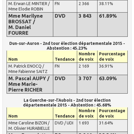
M. Erwan LE MINTIER /
FN
2 366
38.11%
Mme Elodie ROBIN
Mme Marilyne
DVD
3 843
61.89%
BROSSAT /
M. Daniel
FOURRE
Dun-sur-Auron - 2nd tour élection départementale 2015 -
Abstention : 45.23%
Nombre
Pourcentage
Nom
Tendance
de voix
de voix
M. Patrick ENOCQ /
FN
2 169
36.91%
Mme Fabienne SAITZ
M. Pascal AUPY /
DVD
3 707
63.09%
Mme Marie-
Pierre RICHER
La Guerche-sur-l’Aubois - 2nd tour élection
départementale 2015 - Abstention : 45.68%
Nombre
Pourcentage
Nom
Tendance
de voix
de voix
Mme Caroline BIZON /
DVD / UDI
1 693
31.64%
M. Olivier HURABIELLE