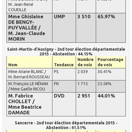
M. Jean-René
COUEILLE
Mme Ghislaine
UMP
3 510
65.97%
DE BENGY-
PUYVALLÉE /
M. Jean-Claude
MORIN
Saint-Martin-d’Auxigny - 2nd tour élection départementale
2015 - Abstention : 44.15%
Nombre
Pourcentage
Nom
Tendance
de voix
de voix
Mme Ariane BLANC /
PS
2 039
30.41%
M. Bernard ROUSSEAU
M. François LE NÉNAN
FN
1 715
25.58%
/ Mme Gaelle RICOU
M. Fabrice
DVD
2 951
44.01%
CHOLLET /
Mme Beatrice
DAMADE
Sancerre - 2nd tour élection départementale 2015 -
Abstention : 41.51%