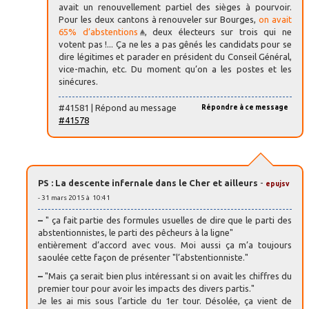
avait un renouvellement partiel des sièges à pourvoir.
Pour les deux cantons à renouveler sur Bourges,
on avait
65% d’abstentions
, deux électeurs sur trois qui ne
votent pas !... Ça ne les a pas gênés les candidats pour se
dire légitimes et parader en président du Conseil Général,
vice-machin, etc. Du moment qu’on a les postes et les
sinécures.
#41581 | Répond au message
Répondre à ce message
#41578
PS : La descente infernale dans le Cher et ailleurs
-
epujsv
- 31 mars 2015 à 10:41
–
" ça fait partie des formules usuelles de dire que le parti des
abstentionnistes, le parti des pêcheurs à la ligne"
entièrement d’accord avec vous. Moi aussi ça m’a toujours
saoulée cette façon de présenter "l’abstentionniste."
–
"Mais ça serait bien plus intéressant si on avait les chiffres du
premier tour pour avoir les impacts des divers partis."
Je les ai mis sous l’article du 1er tour. Désolée, ça vient de