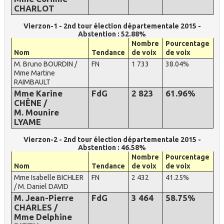
CHARLOT
Vierzon-1 - 2nd tour élection départementale 2015 -
Abstention : 52.88%
Nombre
Pourcentage
Nom
Tendance
de voix
de voix
M. Bruno BOURDIN /
FN
1 733
38.04%
Mme Martine
RAIMBAULT
Mme Karine
FdG
2 823
61.96%
CHÊNE /
M. Mounire
LYAME
Vierzon-2 - 2nd tour élection départementale 2015 -
Abstention : 46.58%
Nombre
Pourcentage
Nom
Tendance
de voix
de voix
Mme Isabelle BICHLER
FN
2 432
41.25%
/ M. Daniel DAVID
M. Jean-Pierre
FdG
3 464
58.75%
CHARLES /
Mme Delphine