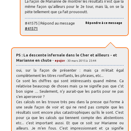
La façon de Marianne de montrer les résultats n’est que la
même façon qu’ailleurs pour le 2e tour, mais là, on se la
pète tellement que ça fait prouooutt.
#41575 | Répond au message
Répondre à ce message
#41571
PS : La descente infernale dans le Cher et ailleurs - et
Marianne en chute
-
epujsv
- 30 mars 2015 à 23:44
oui, sur la façon de présenter : mais ça m’était égal
complètement les titres ronflants, les phrases, etc...
Ce sont les chiffres qui sont intéressants quand même. Ca
relativise beaucoup de choses mais ça ne signifie pas que c’st
bon signe .... Seulement, n’y aurait-que les partis pour ne pas
s’en apercevoir ?
Ces calculs on les trouve très peu dans la presse qui forme à
une seule façon de voir et qui ne rend pas compte que les
résultats sont encore plus catastrophiques qu’ils le sont. C’est
pour ça que les calculs qui tiennent compte des abstentions
etc... c’est important aussi. Et que ce soit sur Marianne ou
ailleurs. Je m’en fous. C’est impressionnant et ça signifie