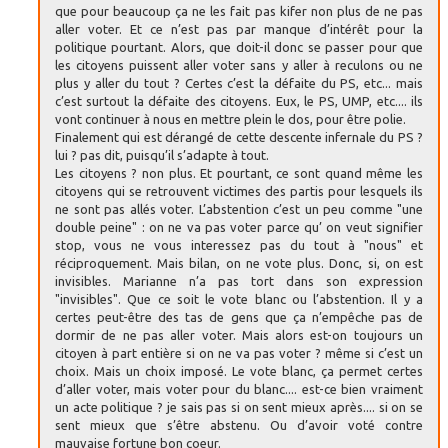
que pour beaucoup ça ne les fait pas kifer non plus de ne pas
aller voter. Et ce n’est pas par manque d’intérêt pour la
politique pourtant. Alors, que doit-il donc se passer pour que
les citoyens puissent aller voter sans y aller à reculons ou ne
plus y aller du tout ? Certes c’est la défaite du PS, etc... mais
c’est surtout la défaite des citoyens. Eux, le PS, UMP, etc.... ils
vont continuer à nous en mettre plein le dos, pour être polie.
Finalement qui est dérangé de cette descente infernale du PS ?
lui ? pas dit, puisqu’il s’adapte à tout.
Les citoyens ? non plus. Et pourtant, ce sont quand même les
citoyens qui se retrouvent victimes des partis pour lesquels ils
ne sont pas allés voter. L’abstention c’est un peu comme "une
double peine" : on ne va pas voter parce qu’ on veut signifier
stop, vous ne vous interessez pas du tout à "nous" et
réciproquement. Mais bilan, on ne vote plus. Donc, si, on est
invisibles. Marianne n’a pas tort dans son expression
"invisibles". Que ce soit le vote blanc ou l’abstention. Il y a
certes peut-être des tas de gens que ça n’empêche pas de
dormir de ne pas aller voter. Mais alors est-on toujours un
citoyen à part entière si on ne va pas voter ? même si c’est un
choix. Mais un choix imposé. Le vote blanc, ça permet certes
d’aller voter, mais voter pour du blanc.... est-ce bien vraiment
un acte politique ? je sais pas si on sent mieux après.... si on se
sent mieux que s’être abstenu. Ou d’avoir voté contre
mauvaise fortune bon coeur.