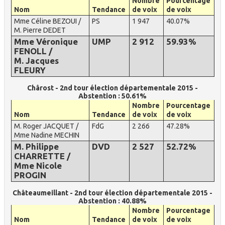
Nombre
Pourcentage
Nom
Tendance
de voix
de voix
Mme Céline BEZOUI /
PS
1 947
40.07%
M. Pierre DEDET
Mme Véronique
UMP
2 912
59.93%
FENOLL /
M. Jacques
FLEURY
Chârost - 2nd tour élection départementale 2015 -
Abstention : 50.61%
Nombre
Pourcentage
Nom
Tendance
de voix
de voix
M. Roger JACQUET /
FdG
2 266
47.28%
Mme Nadine MECHIN
M. Philippe
DVD
2 527
52.72%
CHARRETTE /
Mme Nicole
PROGIN
Châteaumeillant - 2nd tour élection départementale 2015 -
Abstention : 40.88%
Nombre
Pourcentage
Nom
Tendance
de voix
de voix