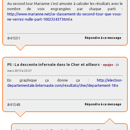
Au second tour Marianne s’est amusée à calculer les résultats avec le
nombre de voix engrangées par chaque parti :
http://www.marianne.net/ce-classement-du-second-tour-que-vous-
ne-verrez-nulle-part-100232437.html
#41551
Répondre à ce message
PS : La descente infernale dans le Cher et ailleurs
-
epujsv
- 29
mars 2015 à 23:37
En graphique ça donne ça :
http://election-
departementale.linternaute.com/resultats/cher/departement-18
#41548
Répondre à ce message