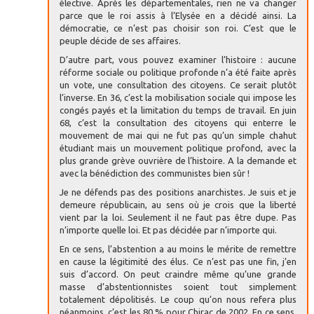
élective. Après les départementales, rien ne va changer
parce que le roi assis à l’Elysée en a décidé ainsi. La
démocratie, ce n’est pas choisir son roi. C’est que le
peuple décide de ses affaires.
D’autre part, vous pouvez examiner l’histoire : aucune
réforme sociale ou politique profonde n’a été faite après
un vote, une consultation des citoyens. Ce serait plutôt
l’inverse. En 36, c’est la mobilisation sociale qui impose les
congés payés et la limitation du temps de travail. En juin
68, c’est la consultation des citoyens qui enterre le
mouvement de mai qui ne fut pas qu’un simple chahut
étudiant mais un mouvement politique profond, avec la
plus grande grève ouvrière de l’histoire. A la demande et
avec la bénédiction des communistes bien sûr !
Je ne défends pas des positions anarchistes. Je suis et je
demeure républicain, au sens où je crois que la liberté
vient par la loi. Seulement il ne faut pas être dupe. Pas
n’importe quelle loi. Et pas décidée par n’importe qui.
En ce sens, l’abstention a au moins le mérite de remettre
en cause la légitimité des élus. Ce n’est pas une fin, j’en
suis d’accord. On peut craindre même qu’une grande
masse d’abstentionnistes soient tout simplement
totalement dépolitisés. Le coup qu’on nous refera plus
néanmoins, c’est les 80 % pour Chirac de 2002. En ce sens,