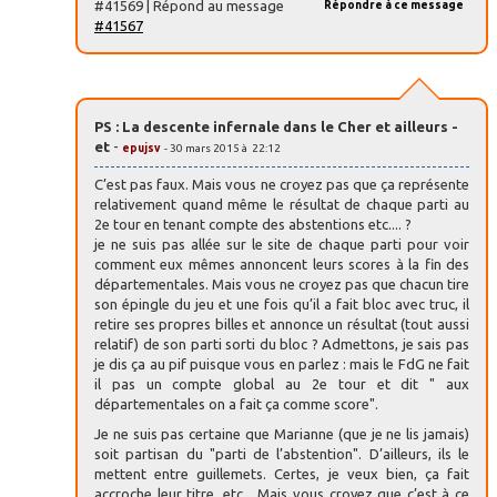
#41569 | Répond au message
Répondre à ce message
#41567
PS : La descente infernale dans le Cher et ailleurs -
et
-
epujsv
- 30 mars 2015 à 22:12
C’est pas faux. Mais vous ne croyez pas que ça représente
relativement quand même le résultat de chaque parti au
2e tour en tenant compte des abstentions etc.... ?
je ne suis pas allée sur le site de chaque parti pour voir
comment eux mêmes annoncent leurs scores à la fin des
départementales. Mais vous ne croyez pas que chacun tire
son épingle du jeu et une fois qu’il a fait bloc avec truc, il
retire ses propres billes et annonce un résultat (tout aussi
relatif) de son parti sorti du bloc ? Admettons, je sais pas
je dis ça au pif puisque vous en parlez : mais le FdG ne fait
il pas un compte global au 2e tour et dit " aux
départementales on a fait ça comme score".
Je ne suis pas certaine que Marianne (que je ne lis jamais)
soit partisan du "parti de l’abstention". D’ailleurs, ils le
mettent entre guillemets. Certes, je veux bien, ça fait
accroche leur titre, etc... Mais vous croyez que c’est à ce