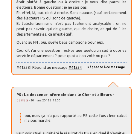
était plutôt à gauche ou à droite : je veux dire parmi les
électeurs. Bonne question : je ne sais pas.
En effet, là, oui, c’est à droite. Sans nuance. (sauf certainement
des électeurs PS qui sont de gauche).
Et l’abstentionnisme n’est pas facilement analysable : on ne
peut pas savoir qui de gauche, qui de droite, et qui de " les
départementales, ça m’est égal".
Quant au FN , oui, quelle belle campagne pour eux.
Ceci dit j’ai une question : est-ce que quelqu’un sait à quoi va
servir le département ? pour quoi a t-on voté ou pas ?
#41558 | Répond au message
#41554
Répondre à ce message
PS : La descente infernale dans le Cher et ailleurs
-
bombix
- 30 mars 2015 à 16:00
oui, mais ça n’a pas rapporté au PS cette fois : leur calcul
n’a pas marché.
Faut voir. Quel aurait été le résultat du PS si en duel il n’avait eu