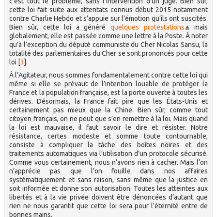
c’est tout le problème, sans l’intervention d’un juge. Bien sûr,
cette loi fait suite aux attentats connus début 2015 notamment
contre Charlie Hebdo et s’appuie sur l’émotion qu’ils ont suscités.
Bien sûr, cette loi a généré
quelques protestations
mais
globalement, elle est passée comme une lettre à la Poste. À noter
qu’à l’exception du député communiste du Cher Nicolas Sansu, la
totalité des parlementaires du Cher se sont prononcés pour cette
loi
[
3
]
.
À l’Agitateur, nous sommes fondamentalement contre cette loi qui
même si elle se prévaut de l’intention louable de protéger la
France et la population française, est la porte ouverte à toutes les
dérives. Désormais, la France fait pire que les États-Unis et
certainement pas mieux que la Chine. Bien sûr, comme tout
citoyen français, on ne peut que s’en remettre à la loi. Mais quand
la loi est mauvaise, il faut savoir le dire et résister. Notre
résistance, certes modeste et somme toute contournable,
consiste à compliquer la tâche des boîtes noires et des
traitements automatiques via l’utilisation d’un protocole sécurisé.
Comme vous certainement, nous n’avons rien à cacher. Mais l’on
n’apprécie pas que l’on fouille dans nos affaires
systématiquement et sans raison, sans même que la justice en
soit informée et donne son autorisation. Toutes les atteintes aux
libertés et à la vie privée doivent être dénoncées d’autant que
rien ne nous garantit que cette loi sera pour l’éternité entre de
bonnes mains.