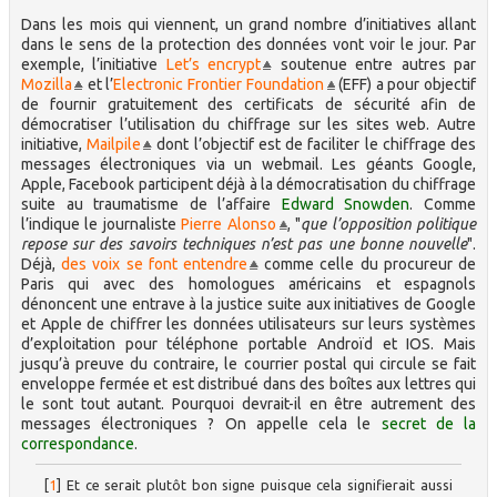
Dans les mois qui viennent, un grand nombre d’initiatives allant
dans le sens de la protection des données vont voir le jour. Par
exemple, l’initiative
Let’s encrypt
soutenue entre autres par
Mozilla
et l’
Electronic Frontier Foundation
(EFF) a pour objectif
de fournir gratuitement des certificats de sécurité afin de
démocratiser l’utilisation du chiffrage sur les sites web. Autre
initiative,
Mailpile
dont l’objectif est de faciliter le chiffrage des
messages électroniques via un webmail. Les géants Google,
Apple, Facebook participent déjà à la démocratisation du chiffrage
suite au traumatisme de l’affaire
Edward Snowden
. Comme
l’indique le journaliste
Pierre Alonso
, "
que l’opposition politique
repose sur des savoirs techniques n’est pas une bonne nouvelle
".
Déjà,
des voix se font entendre
comme celle du procureur de
Paris qui avec des homologues américains et espagnols
dénoncent une entrave à la justice suite aux initiatives de Google
et Apple de chiffrer les données utilisateurs sur leurs systèmes
d’exploitation pour téléphone portable Androïd et IOS. Mais
jusqu’à preuve du contraire, le courrier postal qui circule se fait
enveloppe fermée et est distribué dans des boîtes aux lettres qui
le sont tout autant. Pourquoi devrait-il en être autrement des
messages électroniques ? On appelle cela le
secret de la
correspondance
.
[
1
]
Et ce serait plutôt bon signe puisque cela signifierait aussi