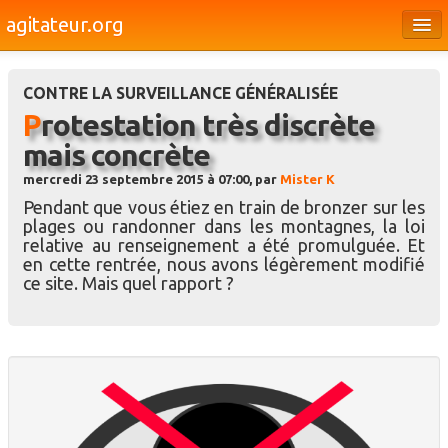
agitateur.org
Éditoriaux
CONTRE LA SURVEILLANCE GÉNÉRALISÉE
Bourges & le Cher
Protestation très discrète
Société
mais concrète
Culture
mercredi 23 septembre 2015 à 07:00, par
Mister K
Pendant que vous étiez en train de bronzer sur les
Médias
plages ou randonner dans les montagnes, la loi
relative au renseignement a été promulguée. Et
Dossiers
en cette rentrée, nous avons légèrement modifié
ce site. Mais quel rapport ?
Brèves