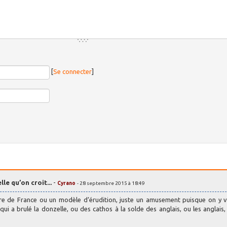
[
Se connecter
]
le qu’on croit...
-
Cyrano
- 28 septembre 2015 à 18:49
ire de France ou un modèle d’érudition, juste un amusement puisque on y v
ui a brulé la donzelle, ou des cathos à la solde des anglais, ou les anglais,