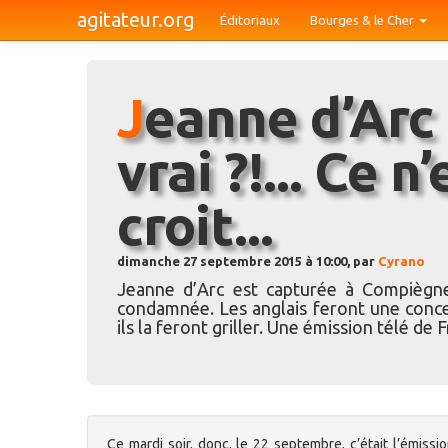
agitateur.org
Éditoriaux
Bourges & le Cher
Jeanne d’Arc à Bourges, pour de
vrai ?!... Ce n
croit...
dimanche 27 septembre 2015 à 10:00, par
Cyrano
Jeanne d’Arc est capturée à Compiègne
condamnée. Les anglais feront une concess
ils la feront griller. Une émission télé de
Ce mardi soir, donc, le 22 septembre, c’était l’émissi