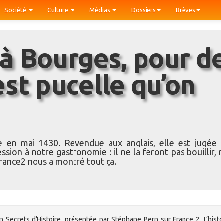
Société
Culture
Médias
Dossiers
Brèves
’est pucelle qu’on
 en mai 1430. Revendue aux anglais, elle est jugée 
ion à notre gastronomie : il ne la feront pas bouillir, 
 France2 nous a montré tout ça.
on Secrets d’Histoire, présentée par Stéphane Bern sur France 2. L’hist