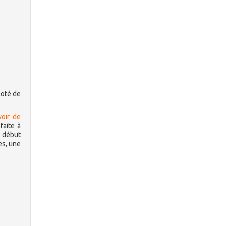
coté de
voir de
faite à
e début
es, une