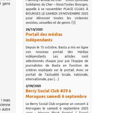
ué gens
Solidaires du Cher – NousToutes Bourges,
appelle à se rassembler PLACE CUJAS À
BOURGES LE SAMEDI 29 NOVEMBRE 2025
pour dénoncer toutes les violences
sexistes, sexuelles et de genre. [1]
26/10/2025
Portail des médias
indépendants
Depuis le 15 octobre, Basta a mis en ligne
son nouveau portail des médias
indépendants. Les articles sont
sélectionnés chaque jour par l’équipe de
journalistes de Basta en fonction de
critères expliqués sur le portail. Avec ce
portail de l’actualité locale, nationale,
internationale, pas (…)
2/09/2025
Berry Social Club #29 à
Morogues samedi 6 septembre
 ! mais
Le Berry Social Club organise un concert à
ncienne
Morogues le samedi 6 septembre 2025
e autre
avec : Marave (Rock Frontal / Tours)