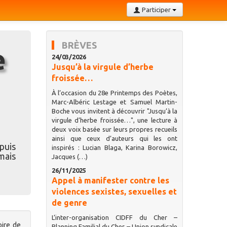
Participer
BRÈVES
24/03/2026
Jusqu’à la virgule d’herbe
froissée…
À l’occasion du 28e Printemps des Poètes,
Marc-Albéric Lestage et Samuel Martin-
Boche vous invitent à découvrir "Jusqu’à la
virgule d’herbe froissée…", une lecture à
deux voix basée sur leurs propres recueils
ainsi que ceux d’auteurs qui les ont
puis
inspirés : Lucian Blaga, Karina Borowicz,
mais
Jacques (…)
26/11/2025
Appel à manifester contre les
violences sexistes, sexuelles et
de genre
L’inter-organisation CIDFF du Cher –
oire de
Planning Familial du Cher – Union syndicale